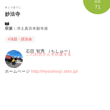
回答
71
みょうほうじ
妙法寺
宗派：
浄土真宗本願寺派
#法話・説法会
石田 智秀 （ちしゅー）
このお坊さんを応援する
ホームページ
http://myouhouji.sblo.jp/