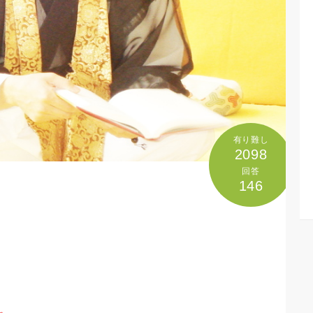
有り難し
2098
回答
146