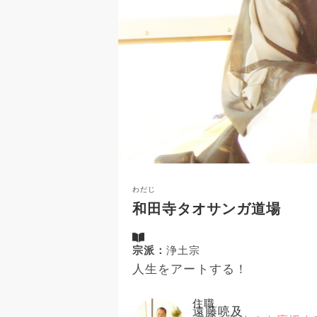
わだじ
和田寺タオサンガ道場
宗派：
浄土宗
人生をアートする！
住職
遠藤喨及