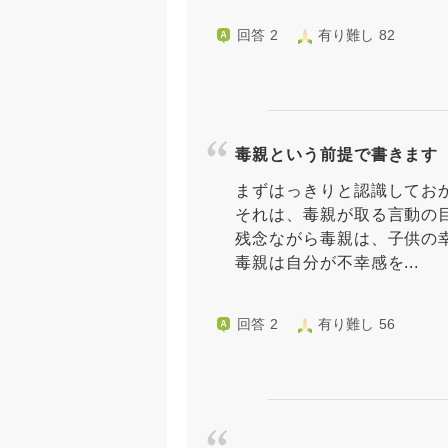
回答 2
有り難し 82
毒親という前提で書きます
まずはっきりと認識してお
それは、毒親が取る言動の
残念ながら毒親は、子供の
毒親は自分が不幸感を...
回答 2
有り難し 56