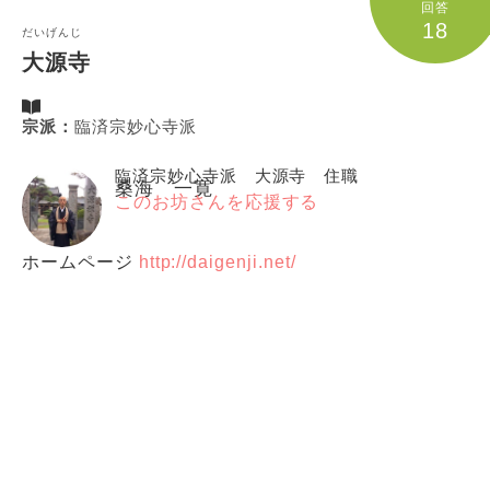
回答
18
だいげんじ
大源寺
宗派：
臨済宗妙心寺派
臨済宗妙心寺派 大源寺 住職
桑海 一寛
このお坊さんを応援する
ホームページ
http://daigenji.net/