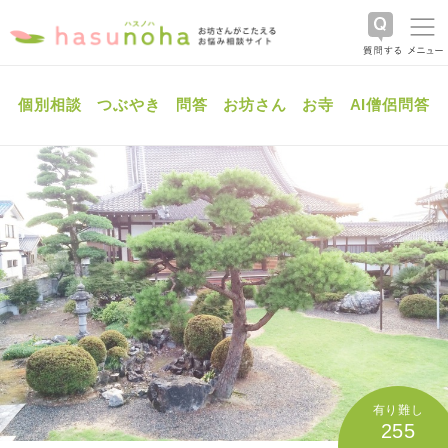
個別相談
つぶやき
問答
お坊さん
お寺
AI僧侶問答
有り難し
255