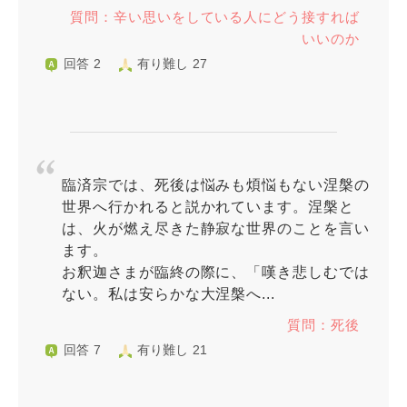
質問：辛い思いをしている人にどう接すれば
いいのか
回答 2
有り難し 27
臨済宗では、死後は悩みも煩悩もない涅槃の
世界へ行かれると説かれています。涅槃と
は、火が燃え尽きた静寂な世界のことを言い
ます。
お釈迦さまが臨終の際に、「嘆き悲しむでは
ない。私は安らかな大涅槃へ...
質問：死後
回答 7
有り難し 21