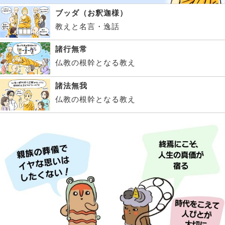
ブッダ（お釈迦様）
教えと名言・逸話
諸行無常
仏教の根幹となる教え
諸法無我
仏教の根幹となる教え