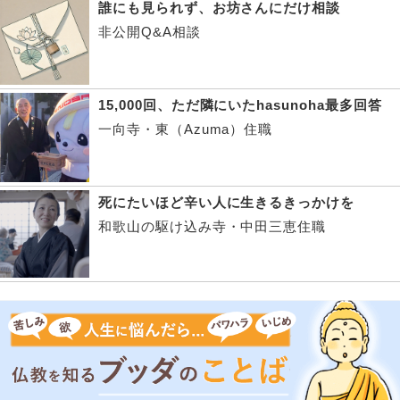
誰にも見られず、お坊さんにだけ相談
非公開Q&A相談
15,000回、ただ隣にいたhasunoha最多回答
一向寺・東（Azuma）住職
死にたいほど辛い人に生きるきっかけを
和歌山の駆け込み寺・中田三恵住職