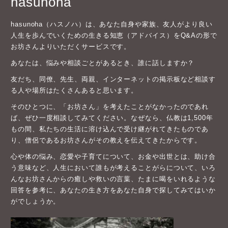
hasunoha
hasunoha（ハスノハ）は、あなた自身や家族、友人がより良い
人生を歩んでいくための生きる知恵（アドバイス）をQ&Aの形で
お坊さんよりいただくサービスです。
あなたは、悩みや相談ごとがあるとき、誰に話しますか？
友だち、同僚、先生、両親、インターネットの掲示板など相談す
る人や場所はたくさんあると思います。
そのひとつに、「お坊さん」を考えたことがなかったのであれ
ば、ぜひ一度相談してみてください。なぜなら、仏教は1,500年
もの間、私たちの生活に溶け込んで受け継がれてきたものであ
り、僧侶であるお坊さんがその教えを伝えてきたからです。
心や体の悩み、恋愛や子育てについて、お金や出世とは、助け合
う意味など、人生において誰もが考えることがらについて、いろ
んなお坊さんからの癒しや救いの言葉、たまに喝をいれるような
回答を参考に、あなたの生き方をあなた自身で探してみてはいか
がでしょうか。