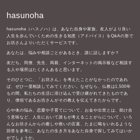
hasunoha
hasunoha（ハスノハ）は、あなた自身や家族、友人がより良い
人生を歩んでいくための生きる知恵（アドバイス）をQ&Aの形で
お坊さんよりいただくサービスです。
あなたは、悩みや相談ごとがあるとき、誰に話しますか？
友だち、同僚、先生、両親、インターネットの掲示板など相談す
る人や場所はたくさんあると思います。
そのひとつに、「お坊さん」を考えたことがなかったのであれ
ば、ぜひ一度相談してみてください。なぜなら、仏教は1,500年
もの間、私たちの生活に溶け込んで受け継がれてきたものであ
り、僧侶であるお坊さんがその教えを伝えてきたからです。
心や体の悩み、恋愛や子育てについて、お金や出世とは、助け合
う意味など、人生において誰もが考えることがらについて、いろ
んなお坊さんからの癒しや救いの言葉、たまに喝をいれるような
回答を参考に、あなたの生き方をあなた自身で探してみてはいか
がでしょうか。