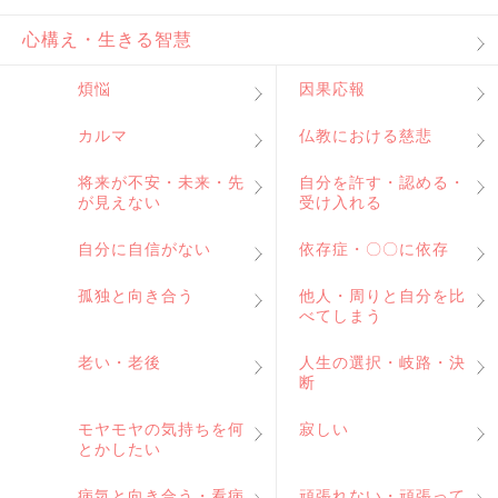
心構え・生きる智慧
煩悩
因果応報
カルマ
仏教における慈悲
将来が不安・未来・先
自分を許す・認める・
が見えない
受け入れる
自分に自信がない
依存症・〇〇に依存
孤独と向き合う
他人・周りと自分を比
べてしまう
老い・老後
人生の選択・岐路・決
断
モヤモヤの気持ちを何
寂しい
とかしたい
病気と向き合う・看病
頑張れない・頑張って