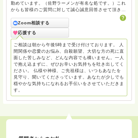
勤めています。（佐野ラーメンが有名な処です。）これ
からも皆様のご質問に対して誠心誠意回答させて頂きた
いと存じます。まだまだ修行中の身ですので至らぬ点あ
ろうかとは存じますが共に精進して参りましょうね。お
Zoom相談する
寺にもお気軽に遊びに来てください。
応援する
ご相談は朝から午後5時まで受け付けております。 人
間関係や恋愛のお悩み、自殺願望、大切な方の死に直
面した苦しみなど、どんな内容でも構いません。一人
で抱え込まずに、ぜひお辛いお気持ちを吐き出してく
ださい。 仏様や神様、ご先祖様は、いつもあなたを
見守り、聞いてくださっています。あなたが少しでも
穏やかな気持ちになれるお手伝いをさせていただきま
す。