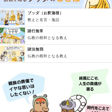
ブッダ（お釈迦様）
教えと名言・逸話
諸行無常
仏教の根幹となる教え
諸法無我
仏教の根幹となる教え