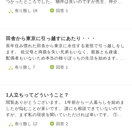
など身勝手な心無い言葉を思い出し何でこんなに自分自分な
つかったところでした。 物件は良いのですが売主、仲介業
んだろうと悲しくなります。（本人は本当に悪気なさそうに
者に難ありで現在悩んでいます。 売主は破損扉を交換して
有り難し 18
回答 1
言っています） その時にそういう事は言わないでと伝えた
直すと言っていたが急に修理だけにすると言い出したり、内
のでそれ以降言われたことはありませんが思い出す度グルグ
見中に質問した内容に対し「壊れてない」と回答していたの
ル頭の中で思い出します。 今日初めて子育て広場で仲良く
に後から「不具合がある」と申告してきたり、度々後出しが
なったお友達グループで遊び物凄く平和で楽しくて離れるの
あります。 また仲介業者も後出しの不具合箇所をこちらに
が余計寂しくなってしまいました。 今日遊んだ場所まで今
田舎から東京に引っ越すにあたり・・・
伝える際も淡々としていて反省すらしていません。玄関の鍵
妊娠中で通院してるいる病院から20分だったりと行けない距
や床暖房等大型の箇所は仲介業者として売主からの申告以外
長年住み慣れた田舎から東京に永住する覚悟で引っ越しをし
離ではないのですが、せっかくステキなお友達が出来たのに
でも確認すべきであると指摘しましたが売主から申告された
ます。 祖父母と両親を失い兄弟もいなく、親族とも疎遠、
なあ。と悲しくて堪りません。 夫にこういう事を話したら
内容を伝えるのが仕事だと主張されています。 売主と仲介
配偶者もいないため本当の独りぼっちの生活を始めます。
嫌な気持ちになることは重々承知なのは分かっているので私
業者への不信感が募り気持ちの良い取引が出来ません。 こ
新しい仕事に転職、新しい土地での生活と期待半分・不安半
有り難し 7
回答 1
も出来るだけポジティブに考えるように最近心掛けていたの
ちらの思いを伝えても「全て含めて中古物件ですから…」と
分（もしかしたら不安要素が強いかもしれません）ですが、
ですが（引っ越したら新しい場所にどんどん行ってみよう！
の回答で解決になりませんでした。 しかし物件が気に入っ
生きていかなければならないので何とか踏ん張ってみます。
など）今日楽しかった分ずんと沈んでしまい辛いです。 新
ている以上、こうした不信感や納得出来ない事象があっても
ただ、ここで失敗してしまったら後が無いのでもう人生を賭
生活に向けて前向きになれるようなお言葉を頂けたら嬉しい
我慢して取引を続けるべきでしょうか。 数日考えて怒りの
けるしかありません。 ただ私は失うものも無いですし、何
です。
気持ちを冷却することに努めましたが悲しみに変わっただけ
1人立ちってどういうこと？
も背負うものも無いので好きなように頑張ってみます。 そ
でした。
こで、この先の心構えや生きていくにあたり必要なこと、必
閲覧ありがとうございます。 1年前から一人暮らしを始めま
要な考えをご教示していただけたら幸いです。 宜しくお願
したが悩むことが多いです。 誰にも相談できていないので
い致します。
すが、まず私の現状を聞いていただければ幸いです。 ①私は
一人暮らしをする前は虫歯がありませんでしたが、上下虫歯
有り難し 12
回答 2
になりました。 歯磨きのために移動が辛く、歯磨きをしな