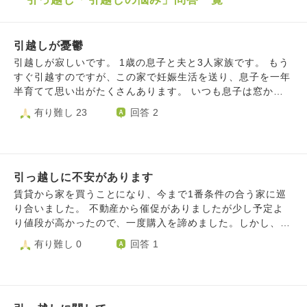
引越しが憂鬱
引越しが寂しいです。 1歳の息子と夫と3人家族です。 もう
すぐ引越すのですが、この家で妊娠生活を送り、息子を一年
半育てて思い出がたくさんあります。 いつも息子は窓から
外の景色を眺めて電車や鳥、空を見ています。次の家はあま
有り難し 23
回答 2
り眺めが良く無いので、窓の外を眺めるキラキラした目はも
う見れないのか…と今の家と比較してもう見れない姿を思い
出しては泣いてしまいます。 街自体も今住んでいるところ
の方が好きだし、しょっちゅう通った公園とお別れするのも
引っ越しに不安があります
寂しいです。公園にも道にもたくさんの思い出があります。
新しい思い出ができる期待もありますが今は悲しみが勝って
賃貸から家を買うことになり、今まで1番条件の合う家に巡
います。どうしたらいいですか？
り合いました。 不動産から催促がありましたが少し予定よ
り値段が高かったので、一度購入を諦めました。しかし、こ
れ以上はないね！ということになり、改めて思い切ること
有り難し 0
回答 1
に。 ただ、私は今の土地を離れるのが不安です。２０年以
上住み続け、実家も近い。引っ越し先も車で10分とかなので
すが、正直家を思い切れないのはその不安があるからかなと
思います。 この不安はやめといた方がいい不安ですか、、