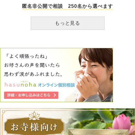
上なので、一緒に親の面倒を見てもらうとなると主人も高齢
匿名非公開で相談 250名から選べます
になってしまう可能性があるのです。 大変お世話になって
いる両親に対して、将来自分が住み替えを急ぐあまり老いた
もっと見る
親を疎ましく感じてしまうのではないか？など罪悪感も抱え
ております。本当に自分中心な最低な考えと承知していま
す…。 ちなみに実家と我が家は、 老後には資産価値も無く
なるので解体か売却なりで処分したいと考えております。
我が家は一人娘なので負動産を残したくありません。 本当
に情けないのですが、 建てた当初は将来この家がどうなる
か?など深く考えず、 今思えば地元に暮らすにしても移住す
るなら賃貸で良かったのでは...と思っております。 思いの
丈を綴ってしまうだけになってしまいましたが、このような
思いを持って過ごしてもバチが当たらないでしょうか？