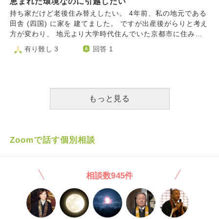
時の付き合いとかも考え込んで胃が痛くなります。 挨拶は
恵まれた環境なのに引越したい
っ越す場合、そういう悲しい寂しい？思いをさせないために
絶対にするようにしたいです。 どうしたら明るく考えられ
は、どのようなことを行い、引っ越しすればいいでしょう
持ち家だけど老後住み替えしたい。 4年前、私の地元である
るでしょうか？新築いいなー！楽しみでしょ！？って言われ
か。 ②また愛着のあるモノを処分する場合に必要なコトがあ
田舎 (四国) に家を 建てました。 ですが出産後がらりと考え
るけど、全く楽しみじゃないです。
ればご教示ください。 ◆また木を切らなければならない場
方が変わり、 地元より大学時代住んでいた京都市に住みた
合、木にも生命があるので切るのがためらってしまいます
い気持ちがとても強くなりました。 四国も自然溢れる豊か
有り難し 3
回答 1
し、長年一緒に過ごしたものです。切らなければならないと
で素敵な土地ですが、京都での華やかなで古き良き街並みで
き、木の立場を考えた時、何かすることがありますか？ よ
過ごした日々が忘れられません。 建てた頃は憧れのマイホ
ろしくお願い致します。
ームにお花畑で昔の自分が恨めしいです..家は実家の敷地内
に建てた為手離すことは難しいです。 主人も京都に住み替
えする事は賛成で、子育ての間はこちらに暮らす事にしまし
もっと見る
た。本当はすぐにでも引越ししたいですが、主に金銭面の事
情で現実的ではなく諦めました。 子育てが落ち着いた20年
後に京都に移住したいのですが、その頃に私の両親が80歳を
超えます。 介護の事などを考えると本当に移住できるの
Zoomで話す個別相談
か...?今から考えていますが不安しかありません。 こんなこ
とを考えているとも親も知らず、 なんて親不孝な子供なん
だろう... と自分が嫌になります。ですが移住だけは絶対に
相談数945件
したいです。 とりあえずお金貯めまくる予定でいます。 ほ
んとに計画性の無い自分が嫌になります…。 20年後にもし
両親が生きていたら私はこちらに残り面倒を診るか施設に入
れるなりして、 先に主人だけ移住して生活の地盤を作って
いって欲しいとも考えています。 とゆうのも主人が結構年