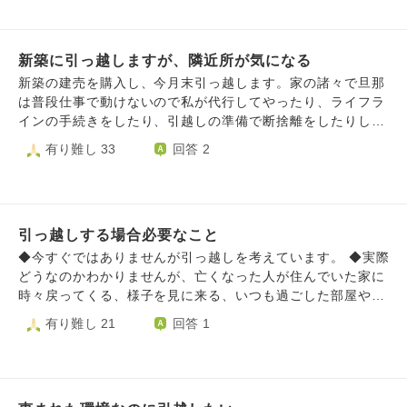
い日もあります。 ②ブランドバッグを買いたい、と思い彼氏
や親に内緒で風俗に働くようになりました。その結果、客と
いる時しかシャワーやお風呂に入らなくなりデリケートゾー
新築に引っ越しますが、隣近所が気になる
ンがいつも荒れています…。 ③また、「あんたが移動する度
ゴミができる」と家族に言われるほど汚部屋でした。 今住
新築の建売を購入し、今月末引っ越します。家の諸々で旦那
んでる部屋もゴミが溢れだしています。 一応ゴミ箱はある
は普段仕事で動けないので私が代行してやったり、ライフラ
のですがゴミが満帆で、捨てられません。 ④ゴミを捨てるの
インの手続きをしたり、引越しの準備で断捨離をしたりして
も苦手で、例えばダンボールとかもHPや看板？を見ても捨
います。 役場に行ったりするのも相当なストレスがかか
有り難し 33
回答 2
て方が分からないので燃えるゴミにこっそり混入して捨てて
り、胃腸炎になり、体調を崩しています。家、と言うワード
しまっています…。 違反なのに申し訳ないと思っています
を見たら胃が痛みます。 ２件同じ建売が建っていて、もう
が、どうしたらいいのか分かりません。 客観的に見て、こ
一件がまだ購入する人が決まっていません。今日立会で、隣
の生活は自立している・理想のものとは違うなと感じていま
は誰か決まりましたか？と聞くと若い方が購入を考えている
す。 心が折れることも多いです。 自立したいという思いで
引っ越しする場合必要なこと
とのことでした。 ちょうどタイミング良くTwitterで迷惑な
一人暮らしを始めましたが、私には向いてないでしょうか。
近所の人の動画をあげている人を見て、怖くなりました。
◆今すぐではありませんが引っ越しを考えています。 ◆実際
上記のような、一人暮らしの相談がなかなか出来ず困ってい
すごい人だったらどうしよう？仲良くなれなかったらどうし
どうなのかわかりませんが、亡くなった人が住んでいた家に
ます。 実家に戻るべきだと思いますか？
よう？その人には仲良しの近所の人がいるのに、私にはいな
時々戻ってくる、様子を見に来る、いつも過ごした部屋や椅
くて近所に馴染めなかったらどうしよう？いろんなことが気
子に座っている、という話を時々聞きます。この場合、例え
有り難し 21
回答 1
になって今涙が出そうです。 やっと新築を購入して...頑張
ば引っ越しをしてその場所に住んでいた家がなくなったり、
って引っ越しを決断して、ここまできたのにしょうもないこ
愛着あるものが亡くなった場合、あるいは大切にしていた庭
とで悩んでいます。子供二人男の子がいるので、歳が近い子
の木や花もがなくなった場合、亡くなった人はどう感じるか
がいれば仲良くなり、いずれ遊ぶようになるのかなと。その
が気になります（寂しさや悲しさなどがあるのでは）。 ①引