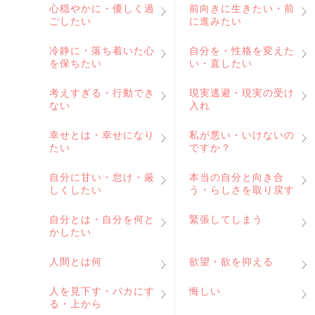
心穏やかに・優しく過
前向きに生きたい・前
ごしたい
に進みたい
冷静に・落ち着いた心
自分を・性格を変えた
を保ちたい
い・直したい
考えすぎる・行動でき
現実逃避・現実の受け
ない
入れ
幸せとは・幸せになり
私が悪い・いけないの
たい
ですか？
自分に甘い・怠け・厳
本当の自分と向き合
しくしたい
う・らしさを取り戻す
自分とは・自分を何と
緊張してしまう
かしたい
人間とは何
欲望・欲を抑える
人を見下す・バカにす
悔しい
る・上から