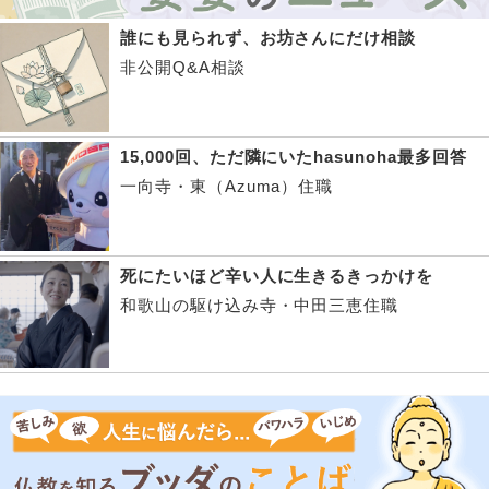
誰にも見られず、お坊さんにだけ相談
非公開Q&A相談
15,000回、ただ隣にいたhasunoha最多回答
一向寺・東（Azuma）住職
死にたいほど辛い人に生きるきっかけを
和歌山の駆け込み寺・中田三恵住職