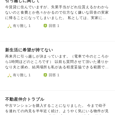
引っ越しに関して
それとも思い切っても大丈夫ですかね、、。 一度辞めよう
としたのにまた考え直してるのも運命なのかな、、、とか思
今賃貸に住んでいますが、失業手当がどれ位貰えるかわから
ったり、、今が幸せで変化するのが不安です。
ないのと食費とか色々かかるので仕方なく嫌いな田舎の実家
に帰ることになってしまいました。 私としては、実家に良
い思い出がなく、通勤にもかなり不便なので本音は帰りたく
有り難し 1
回答 1
ありません。（中学校時代に酷いいじめもあり、大学時には
喘息になり新卒時も中々就職先が決まらなかったので） ま
た、実家に引っ越ししてもあまりに不便なので仕事が余計決
まらないのではないかと不安もあります。 都会圏への引っ
新生活に希望が持てない
越しならともかく、 したくなかった引っ越しなので 荷造り
もあまりやる気が出ません。 私としては、普通に仕事をし
再来月に引っ越しが決まっています。（電車で今のところか
て 都会で暮らしたいだけですが、 私ばかり何度も何度も活
ら1時間ほどのところです） 以前も質問させて頂いた通りか
動しないといけないのは、正直神様に嫌われているのではな
なり夫と揉め、結局場所も私がある程度妥協できる範囲で
いかと思います。 正直、私がいない方が母も楽ではないか
（近くに子育て広場、公園、スーパー、ドラッグストアがあ
有り難し 1
回答 1
と思います。 一時的に、実家に引っ越しして 仕事が早く決
る、駅までバスが沢山あるなど、、、）決めました。 新築
まり正社員になれれば 都会の分譲への引っ越しも考えては
のマンションなので楽しみなところもある一方で、今のとこ
いますが自信もなくしている状況です。
ろは子育て広場で出会ったお友達や保育士さん、近所で仲良
くなったママ友もみんないい人で離れると思うと切なくなり
不動産仲介トラブル
ます。 家を決めた時に言われた「新しい友達は新しい環境
で作っていけばいい」、たまには今住んでるところに行きた
中古マンションを購入することになりました。 今まで幼子
いと話すと「それより新しい場に行って友達増やしたら？」
を連れての内見を半年近く続け、ようやく気にいる物件が見