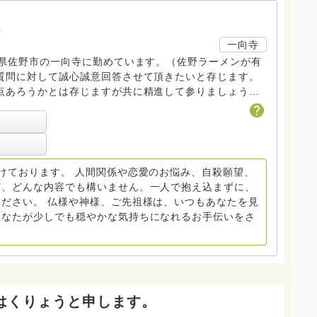
a
一向寺
木県佐野市の一向寺に勤めています。（佐野ラーメンが有
質問に対して誠心誠意回答させて頂きたいと存じます。
点あろうかとは存じますが共に精進して参りましょう
ださい。
けております。 人間関係や恋愛のお悩み、自殺願望、
ど、どんな内容でも構いません。一人で抱え込まずに、
ださい。 仏様や神様、ご先祖様は、いつもあなたを見
あなたが少しでも穏やかな気持ちになれるお手伝いをさ
はくりょうと申します。