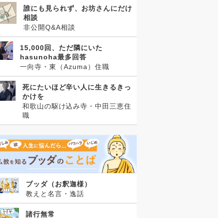
誰にも見られず、お坊さんにだけ
相談
非公開Q&A相談
15,000回、ただ隣にいた
hasunoha最多回答
一向寺・東（Azuma）住職
死にたいほど辛い人に生きるきっ
かけを
和歌山の駆け込み寺・中田三恵住
職
ブッダ（お釈迦様）
教えと名言・逸話
諸行無常