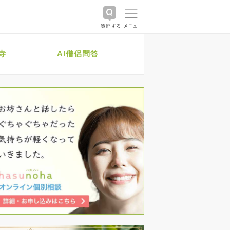
寺
AI僧侶問答