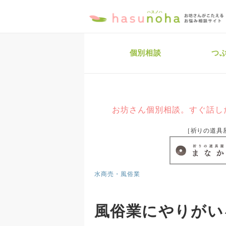
個別相談
つ
お坊さん個別相談。すぐ話し
［祈りの道具
水商売・風俗業
風俗業にやりがい