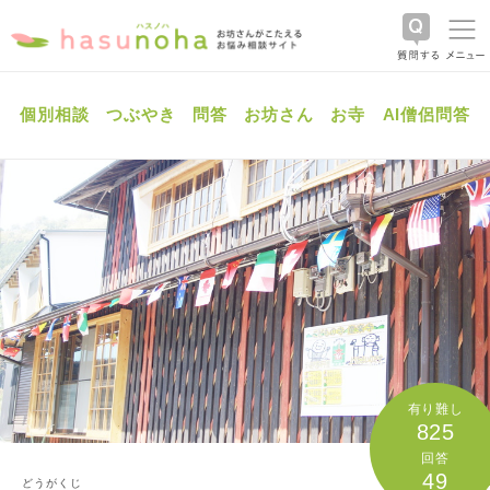
個別相談
つぶやき
問答
お坊さん
お寺
AI僧侶問答
有り難し
825
回答
49
どうがくじ