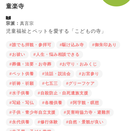
童楽寺
宗派：
真言宗
児童福祉とペットを愛する「こどもの寺」
#誰でも拝観・参拝可
#駆け込み寺
#御朱印あり
#お祓い
#人生・悩み相談できる
#葬儀・法要・お寺葬
#お守り・おみくじ
#ペット供養
#法話・説法会
#お宮参り
#祈祷・祈願
#七五三
#グリーフケア
#水子供養
#自殺防止・自死遺族支援
#写経・写仏
#各種供養
#阿字観・瞑想
#子供・青少年自立支援
#災害時協力寺・避難所
#永代供養
#修行体験
#自然・景観が良い