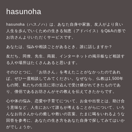
hasunoha
hasunoha（ハスノハ）は、あなた自身や家族、友人がより良い
人生を歩んでいくための生きる知恵（アドバイス）をQ&Aの形で
お坊さんよりいただくサービスです。
あなたは、悩みや相談ごとがあるとき、誰に話しますか？
友だち、同僚、先生、両親、インターネットの掲示板など相談す
る人や場所はたくさんあると思います。
そのひとつに、「お坊さん」を考えたことがなかったのであれ
ば、ぜひ一度相談してみてください。なぜなら、仏教は1,500年
もの間、私たちの生活に溶け込んで受け継がれてきたものであ
り、僧侶であるお坊さんがその教えを伝えてきたからです。
心や体の悩み、恋愛や子育てについて、お金や出世とは、助け合
う意味など、人生において誰もが考えることがらについて、いろ
んなお坊さんからの癒しや救いの言葉、たまに喝をいれるような
回答を参考に、あなたの生き方をあなた自身で探してみてはいか
がでしょうか。