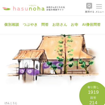
個別相談
つぶやき
問答
お坊さん
お寺
AI僧侶問答
有り難し
1919
回答
214
げんこうじ