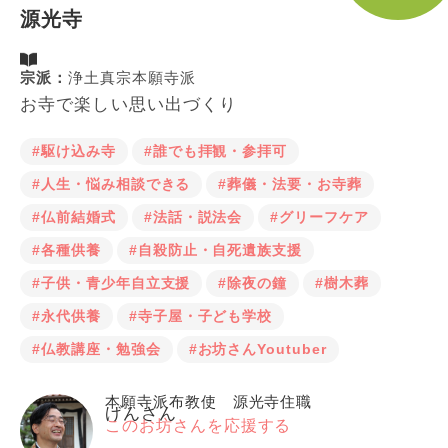
源光寺
宗派：
浄土真宗本願寺派
お寺で楽しい思い出づくり
#駆け込み寺
#誰でも拝観・参拝可
#人生・悩み相談できる
#葬儀・法要・お寺葬
#仏前結婚式
#法話・説法会
#グリーフケア
#各種供養
#自殺防止・自死遺族支援
#子供・青少年自立支援
#除夜の鐘
#樹木葬
#永代供養
#寺子屋・子ども学校
#仏教講座・勉強会
#お坊さんYoutuber
本願寺派布教使 源光寺住職
げんさん
このお坊さんを応援する