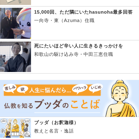
15,000回、ただ隣にいたhasunoha最多回答
一向寺・東（Azuma）住職
死にたいほど辛い人に生きるきっかけを
和歌山の駆け込み寺・中田三恵住職
ブッダ（お釈迦様）
教えと名言・逸話