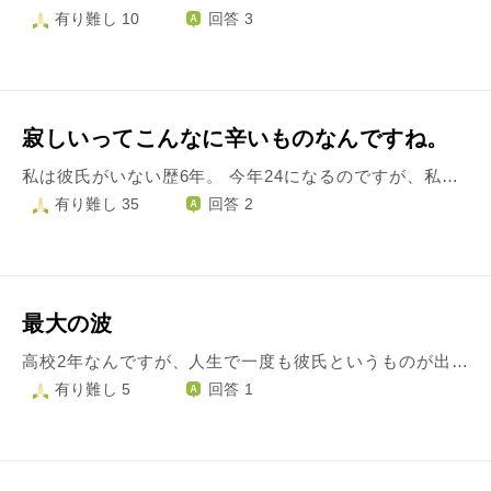
有り難し 10
回答 3
寂しいってこんなに辛いものなんですね。
私は彼氏がいない歴6年。 今年24になるのですが、私だってみんなみたいに恋愛したい！結婚したい！でも…いつも片想いばかりしてしまい、ずっと1人なのです。 大人になって改めて、寂しいってこんなに辛いものなんだと知りました。 今も好きな人はいるけど、片思い。 結局、私には寄り添ってくれる男性がいない。 甘えられない。 寂しいなんて思わなくなるくらい強くならなくてはいけないのでしょうか…？ この先自分の寂しい気持ちに押しつぶされてしまいそうで怖いです。
有り難し 35
回答 2
最大の波
高校2年なんですが、人生で一度も彼氏というものが出来たことないです。私の友達は、彼氏がいてsexもしたと言われました。 もちろん好きな人出来たことありますが、自分から想いを伝える事は一度もした事がないです。 自分に自信を持つためにいま、美容の事やダイエットをしたりしています。 今までに彼氏が出来た事無いのは危ないですか？ 一生独身なのでは無いかと心配です。
有り難し 5
回答 1