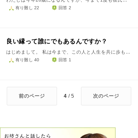
有り難し 22
回答 2
良い縁って誰にでもあるんですか？
はじめまして。 私は今まで、この人と人生を共に歩もうと思える人に出会えた事がありません。 人生の伴侶に出会えていません。 大切に育ててくれた両親に感謝しています。友達にも恵まれていると思います。苦しい時に助けてもらえる人間関係もありますし、家族や友達が困っていたら支えになりたいです。 ですが、人生の伴侶には出会えないのです。良いご縁があるよ、まだ出会ってないだけだよと言われ続け今に至ります。 人生伴侶を見つけ、温かい家庭を築いている友人、自分の子どもを抱いている友人を見ると良いなぁ思い、羨ましくなります。 他の人にはもう、見つかっているよいご縁。何故、私には見つからないのでしょうか？
有り難し 40
回答 1
前のページ
4
/ 5
次のページ