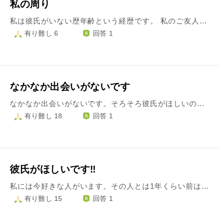
私の周り
私は彼氏がいない歴年齢という経歴です。 私のご友人の皆様は大学進学につれ、徐々に彼氏が出来始めてきました。 ですが私には周りに男性がいないことはおろか、接点がないのです。 ご友人に相談しても、そのうち出来るよ！大丈夫！と励まされるばかりです。 私の理想が高すぎるのか。日々不安を抱えております。どうしたら、彼氏ができるのでしょうか。ご回答くださるとありがたいです。
有り難し 6
回答 1
なかなか出会いがないです
なかなか出会いがないです。そろそろ彼氏がほしいのですが、どう動いたら出会いがありますか？
有り難し 18
回答 1
彼氏がほしいです‼︎
私には今好きな人がいます。その人とは1年くらい前は結構話していたのですが、最近は話さなくなってしまいました。 これから忙しくなってくる時期なので、告白しようか悩んでいます。 友達に相談したら、「後悔しないほうを選んだらいいんじゃない？」と言われたんですが… 私はなるべくその人と付き合いたいです。 どうすればいいですか⁇
有り難し 15
回答 1