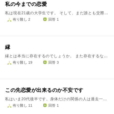
私の今までの恋愛
私は現在21歳の大学生です。 そして、まだ誰とも交際した経験がありません。 しかし、私自身、お酒を飲んで酔うとガードが緩くなってしまい、そこまで好きじゃない人とキスとかしちゃいます。そんな経験がもう何度もあり、繰り返してしまっています。 そろそろ真剣に誰かと付き合いたいのですが、この現状から抜け出せずにいます。 勉強もしないといけないのですが、誘われるとついフラフラしてしまうんです。 このままでは良い恋愛はできませんよね？
有り難し 2
回答 1
縁
縁とは本当に存在するのでしょうか。 また存在するなら、それを意のままにすることは可能なのでしょうか。 私は生まれて20年彼氏が出来たことがないのですが、 親はよく「縁があったら自然と良い人に出会える」と諭してくれます。 でも縁って目に見えないし感じることもできないので、いまいちピンと来ません。 去年までは高校時代の片思いを引きずって他の男性は目に入りませんでしたが、 最近バイト先で出会った名も知らない人に一目惚れに近いような感情を抱いてしまいました。 経験が乏しいので、この感情が恋なのかもよくわからないのですが、もう一度会いたいと思ってしまいます。 ただ入れ替わりの激しい現場なので、再会できるかどうかもわからないです。 もし彼との縁があればまた会えるのでしょうか。また、その縁を自分で作り出すことは可能なのでしょうか。
有り難し 19
回答 3
この先恋愛が出来るのか不安です
私はいま20代後半です。身体だけの関係の人は過去一人いましたが、きちんとしたお付き合いで恋人が出来た事がありません。 まわりは結婚したり恋人がいたりで、今まであまり気になりませんでしたが、最近急に寂しくなってきました。 恋愛したい！恋人が欲しい！とは思うのですが、自分に自身が無くて、いいな、と思う人は度々出来るのですが、自分から相手に行動を起こす事が出来ません。 今まで恋愛して来なかったので、どうやって恋愛して恋人が出来るのかよく分かりません。。
有り難し 11
回答 1