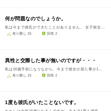
何が問題なのでしょうか。
私は今まで彼氏ができたことがありません。 女子校女子大は関係あるかもしれませんが、周りの友だちは同じ環境でもいます。それに、インカレサークルに入っていたので、全く男の子と関わる機会がなかったわけではありません。 私はすごく惚れっぽいところがあって、まだ全然関わってないのに少し話しただけで好きになってしまいます。それは態度には出しませんが、好きかもって思った人のことはずーっと頭で考えてしまいます。 自分で言うのも何ですが、何で彼氏ができないかが分かりません。いけないのは顔ですか？性格ですか？見た目ですか？ 女の子友だちは多いし、黄色のオーラなので、明るいと思います。優しいとも言われます。 彼氏が欲しいです。でも、彼氏が欲しいことを恥ずかしくも思っています。彼氏がいなくても十分楽しいから。とみんなに言いふらしたり、強がってる自分もいます。20歳だからまだまだ若いから平気よ。とか言われたりもするのですが、私は平気じゃないんです。 何が問題なのでしょうか。 やっぱりこの性格が彼氏できない理由なのでしょうか。 長文失礼しました。 長年の悩みなので回答していただけると とても嬉しいです。
有り難し 26
回答 2
異性と交際した事が無いのですが・・・
私は30歳手前になりながら、今まで彼女が居た事が1度もありません。 と言いますのも、多くの人が恋愛や男女交際を楽しみ、あるいは悩み、苦労してきたあろう10台半ば～20台初頭を趣味に過剰に入れ込んで過ごし（いわゆる「キモヲタ」でした）、女性とまともに話す事ができず、また女性に限らず対人関係の機微を知る機会が少ない人生を送って来たからです。 しかし、加齢・周囲の人間や環境の変化から、女性と交際したい、将来は結婚して家庭を持ちたい、といった方向に考え方が変わっていきました。 その為に変わる事を決意し、趣味は過剰にならない程度に抑え、身だしなみにできるだけ気を遣い、会話も盛り上がるよう努力してきましたが、異性との関係を交際に進めるような会話・行動・考え方はわからないままでした。 気になる人や好きになった人は居ましたし、友人の紹介で知り合って一緒に出かけた人も居たのですが、関係の進め方が分からずまごついているうちに疎遠になって終わりです。 この調子で頑張っていればいずれは・・・と思わなくもないですが、日常生活に出会いが全く無く、女性を紹介して貰えるような知り合いも極めて少ない為、難しいのではないかと思ってしまいます。 今では、自分は女性と交際できないような人格の人間なのではないかと疑ってしまったり、カップルや既婚者を見ると寂しさで身が張り裂けそうになります。 近々、街コンの参加や婚活サイトの利用も考えているのですが、この悩みを解決しないと無駄足になりそうで不安です。 周囲にはこの悩みを理解して貰える人が居ないので相談ができません。 どうかお知恵をお貸しください。 よろしくお願いします。
有り難し 25
回答 2
1度も彼氏がいたことないです。
わたしは今年26歳になるんですが、今まで1度も彼氏がいたことありません。 男性との関わりがないわけでもないです。 好きな人ができたことはあるのですが、告白をしたりすることもなく、好きという感情だけで終わりました。 男性から告白されたこともなくて、自分の容姿に自信もないです。 そんなわたしですが、最近好きかもしれないと思う人がいます。 その相手は5歳も年下ですが、25歳のわたしがそんな年下を相手に恋していいのか、そんなことばかり考えています。 正直、周りからは付き合ったらいいのに！と言われることが多くて、気をつかわずにいれる関係ではあります。 でも、やっぱり年の差のことばかり考えてしまって、どうしてもいろんな気持ちが引っかかってしまいます。 少しでもアドバイスもらえると嬉しいです。