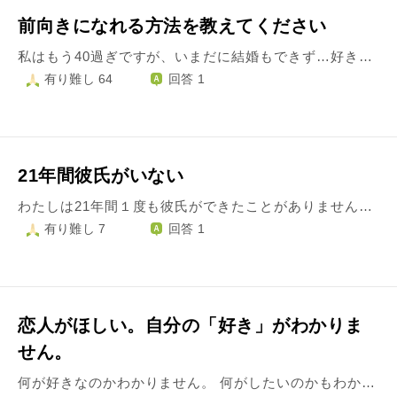
前向きになれる方法を教えてください
私はもう40過ぎですが、いまだに結婚もできず…好きな人ができても、なかなか続かずうまくいきません。 休日に友人と出かけたり、料理教室に行ってみたり、なるべく色んな楽しい事を見つけて、マイナスに考えないようにはしていますが、楽しいのはその時だけで…一人になると『このままで良いのか？孤独死は怖い』という妄想ばかりしてしまいます。 今現在、両親と一緒に暮らしていますが、両親が健康で傍にいてくれる有り難さを実感しつつも、やはり恋愛でうまくいかないことで『どうせこんな私なんか』と気持ちが滅入るばかりです。恋愛や結婚が全てではありませんが、仲の良いカップルや家族連れを見ると羨ましさと同時に、自分の今の状況に情けなさと切なさを感じてしまいます。 何をやっても後ろ向きに考えてしまいます…。 いつになったら人に必要とされるのか、本当に不安です。 もっと前向きに考えられる自分になるには、どうしたらよいでしょうか？
有り難し 64
回答 1
21年間彼氏がいない
わたしは21年間１度も彼氏ができたことがありません。デートをしたことはたくさんあります。でも、付き合うってなったら自分の理想が邪魔してしまい、付き合うということに一歩踏み出せません。付き合うなら自分の理想をクリアしてる人がいいこと、自分に自信がないことが邪魔してきます。 21年間彼氏がいないことが恥ずかしくて仕方ありません。それに大学生が彼氏が出来ずに終わってしまうのは嫌なんです、、、 でも、無理に作る必要もないかなと思う自分がいます。 どう考えたらいいのでしょうか？
有り難し 7
回答 1
恋人がほしい。自分の「好き」がわかりま
せん。
何が好きなのかわかりません。 何がしたいのかもわかりません。 彼氏が欲しいという気持ちだけはあるけど、どんな人と付き合いたいとか具体的に出てこないのです。30歳を前にして、相手がいないことに焦る気持ちがあります。 出会いを求めて行動したほうがいいと思うのですが、どうしていいのかわからないのです。好きなことをすればいいと言われても好きがわかりません。 婚活パーティーや結婚相談所も考えました。でも自分の意志がはっきりしてないのにそこへ行っても相手に失礼なだけだし、自分にとっても無意味な気がします。 今まで自分の意思で決めるよりは、ただ流されて生きてきたように感じます。あれをしたい、これをしたいというのもあまり願望もなく、ただなんとなく。たとえあれをしたいと思っても、誰かに否定されたり、こうした方がいいんじゃない？と言われると、自分の考えはダメなんだと思い、考え方も変わるような人でした。 趣味は何？と聞かれるのも困ります。 特にないのです。周りから見て私はつまらない人だと思います。 気持ちが晴れず、なにか始めたいと思っても、何をしていいのかわかりません。「好き」とか「楽しい」と思うことが思いつかないので、何をしていいのかわからないのです。 ただひとりでいてはダメだという気持ちはあるんです。 誰か（恋人だけでなく、男女問わず）と出会わなければ、一生一人な気がして怖いんです。 ただ漠然と生きているだけで、この先もこれが続くのかと思ったら、自分を変えたいんです。でもどうしていいかわからないんです。自分で変えていかなきゃと思うけど、考えれば考えるほど焦るし、泣きそうになります。情けないです。 なにかアドバイスをいただけると嬉しいです。