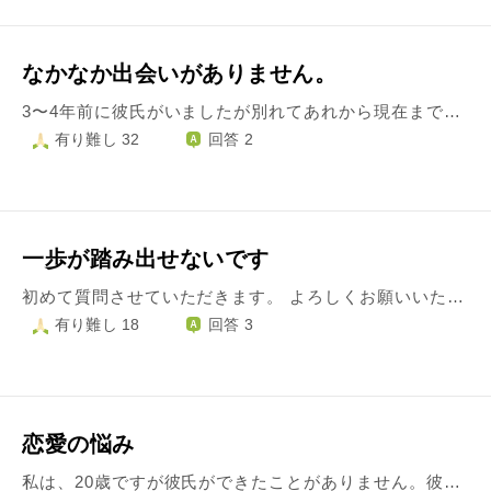
なかなか出会いがありません。
3〜4年前に彼氏がいましたが別れてあれから現在まで全く出会いがありません。 友達や知り合いの人から協力者がたくさんいて数人紹介してくれました。 ですが連絡先を交換をして2人で会うまでの順路が進まなくて結局相手の人から自然消滅みたいな形で終わってしまいます。 現在私は27歳になりましたが早く結婚して子供も欲しいです。 同級生の友達は結婚もして子供がいる姿を見ると私自身がとても焦ります。 婚活パーティーとか行ってますがなかなかこの人と前へ進もうっていう人と巡り会えません。 このまま良い人が巡り会えない人生が続くと将来不安で怖いです。 今後ちゃんと彼氏ができて結婚して子供が欲しい願望が強いです。 こんな私はどうしたらいいですか？
有り難し 32
回答 2
一歩が踏み出せないです
初めて質問させていただきます。 よろしくお願いいたします。 私は女子大に通っていて年齢の数だけ彼氏がいたことがありません。 ですが、友達の恋愛話を聞いたりドラマや映画を観ることは好きで自分まで幸せになります。 そろそろ彼氏が欲しいなとか恋愛してみたいなと思うようになりました。 しかし、男性と話すのが苦手で全く喋れない訳ではないのですが喋ると緊張したり顔が熱くなってしまい恥ずかしいです。 恋愛をしたいけど可愛くないしスタイルも悪いし自分に自信がなくてなかなか出来ずにここまで来てしまいました。 これから先恋愛が出来なさそうで怖いです。 なので、頑張って積極的になろうかなと最近思い始めています。 ですが、今まで恋をしてこなかった私は何をすればいいか分かりません。 考えすぎて自分が何に迷っているのかも分からなくなってきている気がしています。 何か良いアドバイスがあれば教えていただきたいです。 長文になってしまい申し訳ございません。 回答よろしくお願いいたします。
有り難し 18
回答 3
恋愛の悩み
私は、20歳ですが彼氏ができたことがありません。彼氏ができたことがないのが恥ずかしいと思ってしまうことも多々あります。 特に、暗い性格ということもないですが男の人と本当の意味で仲良くすることができません。上辺は、愛想よく話すことはできます。 また、男の人を好きになることがなかなかできません。ぐいぐい来られると怖いです。 好きな人は高校の時に、一度年上の人を好きになって以来できません。 好きな人に好かれないです。 どうしたら、男の人と心から仲良くなれるでしょうか？また、どうすれば好きな人ができ、彼氏ができるのでしょうか？