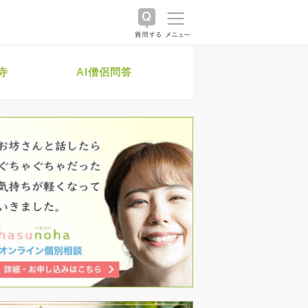
寺
AI僧侶問答