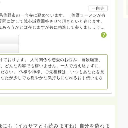
a
一向寺
木県佐野市の一向寺に勤めています。（佐野ラーメンが有
質問に対して誠心誠意回答させて頂きたいと存じます。
点あろうかとは存じますが共に精進して参りましょう
ださい。
けております。 人間関係や恋愛のお悩み、自殺願望、
ど、どんな内容でも構いません。一人で抱え込まずに、
ださい。 仏様や神様、ご先祖様は、いつもあなたを見
あなたが少しでも穏やかな気持ちになれるお手伝いをさ
様にも（イカサマとも読みますね）自分を偽れま