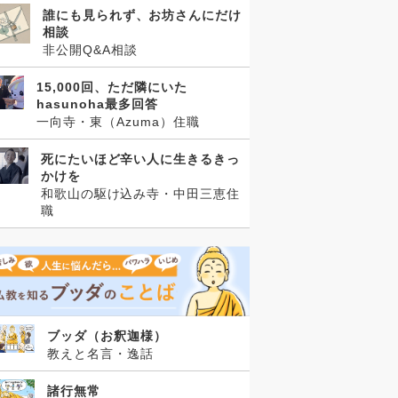
誰にも見られず、お坊さんにだけ
相談
非公開Q&A相談
15,000回、ただ隣にいた
hasunoha最多回答
一向寺・東（Azuma）住職
死にたいほど辛い人に生きるきっ
かけを
和歌山の駆け込み寺・中田三恵住
職
ブッダ（お釈迦様）
教えと名言・逸話
諸行無常