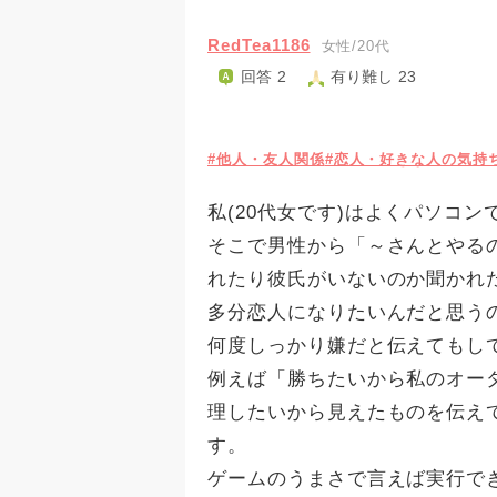
RedTea1186
女性/20代
回答 2
有り難し 23
#他人・友人関係
#恋人・好きな人の気持
私(20代女です)はよくパソコ
そこで男性から「～さんとやる
れたり彼氏がいないのか聞かれ
多分恋人になりたいんだと思う
何度しっかり嫌だと伝えてもし
例えば「勝ちたいから私のオーダ
理したいから見えたものを伝え
す。
ゲームのうまさで言えば実行でき