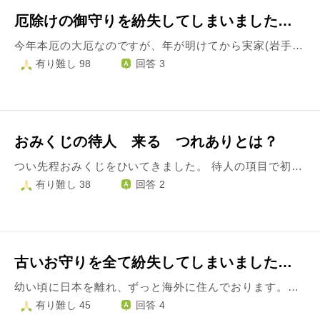
厄除けの御守りを紛失してしまいました…
今年本厄の大厄なのですが、年が明けてから実家(岩手県釜石市)の近くにある神社に行って、私と旦那さん、私の両親にお婆ちゃんの５人で厄払いをしてもらいに行きました。。 お祓いをしてもらった後、お清めのお酒と御守りを頂きました 私は今年本厄で、旦那さんは後厄なので御守りは二つ頂きました 御守りは小さな袋に入れ、毎日首にぶら下げていました 寝る時に｢ありがとう｣と言っていました それなのに…お風呂に入る時に御守りがない事に気付きました 会社のロッカーにわすれたと思い、次の日会社のロッカーも見てみましたがありませんでした… 今思えば、御守りを入れていた袋に、自分の連絡先を書いた紙も入れておけばよかったと後悔しております。。 こういう場合、こうしたほうがいいとかあったら教えて頂きたいです 宜しくお願いします
有り難し 98
回答 3
おみくじの待人 来る つれありとは？
つい先程おみくじをひいてきました。 待人の項目で初めて出た言葉があり、どう解釈すればよいのか知りたく質問させて頂きました。 内容は【待人： 来る つれあり 】というものでした。 待人の解釈は人それぞれだと思いますし、自分が待っている人だという事かなぁと今まで思ってきました。 私は今、待人と言うべきかわかりませんが、先日お手紙を書いた方がいます。 まだ相手の方の事を知らない事もあり、結婚されているのか、交際中の方がいるのかなどわかりません。 なので、手紙の返事は来るけどそのような上記に書いた存在がいるという意味なのかなぁと捉えました。 捉え方も人それぞれだと思いますし、正解不正解などないのかもしれませんが、どのような意味をもつ言葉なのでしょうか？ 考えれば考えるほどよくわからなくなってしまい、あれこれ色々考えてしまいます。 【待人】の意味もできれば教えて下さい。 お答え頂けると大変ありがたいです。どうぞよろしくお願いします。
有り難し 38
回答 2
古いお守りを全て紛失してしまいました…
幼い頃に日本を離れ、ずっと海外に住んでおります。子供の頃から古いお守りを３つ持っていました。 今年になって、日本に帰国する機会ができたので、その際にお守りを神社やお寺に返そうと思っていたのですが、３つとも全て無くしてしまいました…。 飛行機に乗る前日に旅行バッグに入れた筈なのですが、日本に着いてバッグの中を確認したら入っていませんでした。うっかり家に置いてきてしまったのではないかと思い、日本から帰った後、部屋の中を探してみたのですが何処にも見当たりません…。 子供の頃からずっと持っていたお守りなので、ショックです。「もしかしたら、どこかで間違えて捨ててしまったのではないか？」「どこか粗末な場所に置きっぱなしなのではないか？」と色々考えてしまいます。 お守りを無くしてから何やら気持ちが落ち着かず、常にイライラしている気がします。職場では上司に口答えして立場を危うくしてしまったり、部下を感情的に怒ってしまったり。プライベートでは、友人の幸せを素直に喜べなくなったり…自己嫌悪に陥る毎日です。 今回、日本に帰国した際に新しくお守りを購入したのですが、あまり効果を得られていない気がします。やっぱり、古いお守りを無くしてしまったから罰が当たったのでしょうか？何か対処法はありましたら教えて頂けませんでしょうか。 よろしくお願いします。
有り難し 45
回答 4