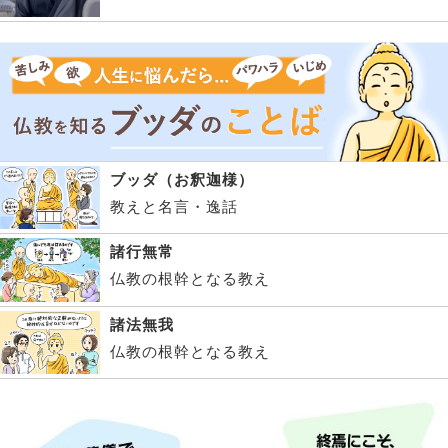
ブッダ（お釈迦様）
教えと名言・逸話
諸行無常
仏教の根幹となる教え
諸法無我
仏教の根幹となる教え