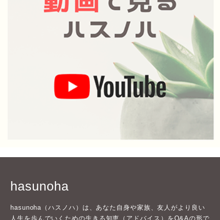
hasunoha
hasunoha（ハスノハ）は、あなた自身や家族、友人がより良い
人生を歩んでいくための生きる知恵（アドバイス）をQ&Aの形で