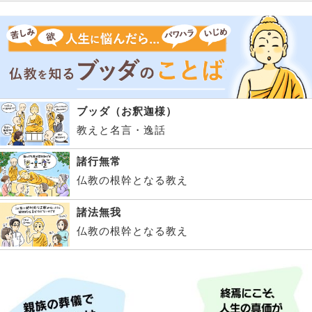
ブッダ（お釈迦様）
教えと名言・逸話
諸行無常
仏教の根幹となる教え
諸法無我
仏教の根幹となる教え