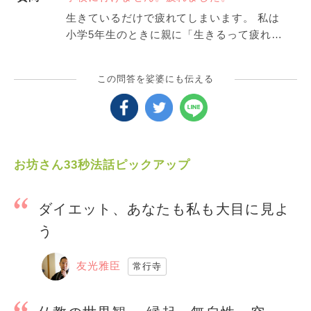
生きているだけで疲れてしまいます。 私は
小学5年生のときに親に「生きるって疲れる
ね」と言ったそうです。 弱さを克服出来ぬ
まま約10年経ち、不登校気味になっていま
この問答を娑婆にも伝える
す。もうすぐ出席日数が足りず退学になっ
てしまいます。何故かはわかりませんが、
学校に対して不安を強く感じ、お腹が痛く
なってしまいます。不安障害だと心療内科
では診断されました。 体は至って健康なは
お坊さん33秒法話ピックアップ
ずなのに、すぐに心身ともに疲れてしまい
ます。 死にたいとは思いませんが、もう疲
れました。 どうしたら明るくなれ、学校に
ダイエット、あなたも私も大目に見よ
行くことができるのでしょうか。そもそも
う
私は学校に行かなければならないのでしょ
うか。しかし働く方が大変だとも言われ、
友光雅臣
常行寺
どうしたらいいかわかりません。