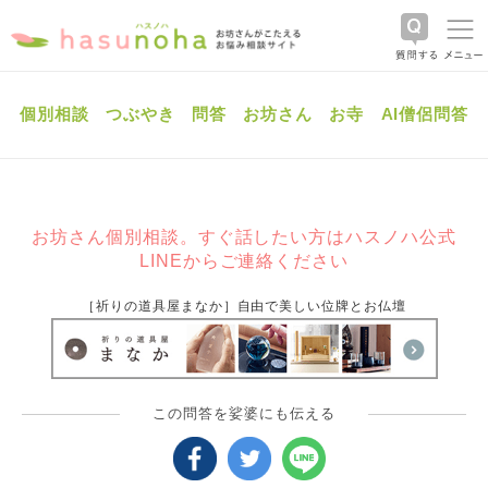
個別相談
つぶやき
問答
お坊さん
お寺
AI僧侶問答
お坊さん個別相談。すぐ話したい方はハスノハ公式
LINEからご連絡ください
［祈りの道具屋まなか］自由で美しい位牌とお仏壇
この問答を娑婆にも伝える