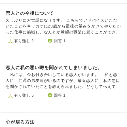
ようになりました。直接私に思わせぶりな事も言ったりして
方ないと思ってます。 ただ今の私はどうしてあげたら良い
いました。 一緒に帰ったり、そのまま2人きりで飲みに行く
のか悩んでいます。
恋人との今後について
ことも何度かあり、最近ではLINEと電話を毎日していまし
た。また周りからは付き合っていると噂される位に仲良く見
久しぶりにお世話になります。 こちらでアドバイスいただ
えていました。 「私達噂されてるねー！」と私が言って
いたことをキッカケに29歳から最後の望みをかけてやりたか
も、全く嫌そうではなかったです。 同年代ですが彼はまだ
った仕事に挑戦し、なんとか希望の職業に就くことができま
社歴が浅く、私は長く在籍している立場として、彼の愚痴や
した。 その際は大変お世話になり有難うございました。 今
有り難し 2
回答 1
悩みもよく聞いていました。 最近は「一緒に寝る？」とか
回はお付き合いしている彼のことについてです。 やりたか
少し際どい会話もし、なんか恋人ごっこみたいで楽しかった
った仕事を退職したタイミングでそろそろ結婚をと考えて婚
のですが、先日仕事の休憩中に「時々あなたが冗談か本気か
活をし、この年齢(33歳)でやっと初めての彼ができ、暫くは
わからない時がある。おちょくられてるのかな」とLINEで
とても幸せだったのですが、最近すれ違いが多く、付き合っ
彼に聞いたら、「時々冗談もある」と言われました。 その
恋人に私の悪い噂を聞かれてしまいました。
て半年を過ぎた頃に喧嘩が増えて来ました。 彼は結婚願望
時は「じゃあ大人しくおちょくられとくね笑」と返しまし
があり、付き合い当初はよく結婚してからの話をしてくれて
私には、今お付き合いしている恋人がいます。 私と恋
た。 今までは仕事が終わったり帰宅をしたらLINEをくれて
いました。一緒に住みたいとも頻繁に話してくれていまし
人に、共通の男友達がいるのですが、最近恋人に、私の悪口
いましたが、その日はありませんでした。 と、いうことは
た。(私が結婚相談所に通っていたことも知っています) しか
を聞かされていたことを教えられました。どうして伝えてく
やはり私をからかっていたのかなーと思い始めました。 彼
し、私からの意思表示が足りなかったことが彼に頼りっぱな
れたの？ と聞くと、影で悪口を言っている人だから、これ
有り難し 5
回答 1
には身体と心の問題があり、異性と付き合うというのが高い
しの印象を与えてしまったのか、徐々に同棲の話はフェード
からはその男友達と距離を置いて欲しいからと伝えられまし
ハードルがあったかもしれません。 私は、元彼の私への執
アウト。酔っ払って彼に迷惑をかけてしまったことがとどめ
た。 悪口の内容をいくつか聞いたのですが、男友達が嘘
着が酷いのと(今は何でもないと言ってます)、彼と元彼は面
となり、すっかり冷めた態度を取られるようになりました。
をついたのではないかと思いました。内容は、私が悪事を働
識があるので、付き合ってもバレはしないですが、気まずさ
(具体的には、連絡頻度が半分くらいになった 会う時間を
き周囲からの信用を失っている、他の人に浮気をしかけてい
を彼に感じさせるかも知れないと思っていました。 付き合
作ることを嫌がられる等) 結婚できるか不安で、彼に執着し
心が戻る方法
るなどです。でも、そのようなことをした覚えは一切ありま
うには乗り換えるべき困難があるとは理解していました。