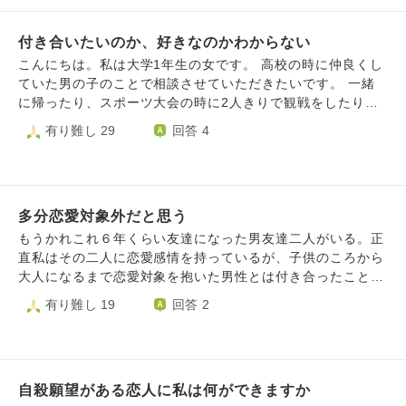
付き合いたいのか、好きなのかわからない
こんにちは。私は大学1年生の女です。 高校の時に仲良くし
ていた男の子のことで相談させていただきたいです。 一緒
に帰ったり、スポーツ大会の時に2人きりで観戦をしたりな
ど、そこそこに仲良くやっていた自覚があります。 お互い
有り難し 29
回答 4
に大学受験を終えて、かなりの遠距離となってしまいまし
た。そこで入学する前に一度だけ2人で遊びに行きました。
しかし、その時は特に告白はありませんでした。 私の感覚
では、会っている時はかなり大切にしてくれているな、と感
多分恋愛対象外だと思う
じます。 彼は、部活と勉強という面で沢山支えてくれまし
た。今の私があるのは彼のおかげだと思っています。 今
もうかれこれ６年くらい友達になった男友達二人がいる。正
は、時々LINEをしたりする程度で繋がっています。ただ、
直私はその二人に恋愛感情を持っているが、子供のころから
高校の時からそうなのですが、彼からLINEをくれることは
大人になるまで恋愛対象を抱いた男性とは付き合ったことな
ほとんどありません。私もだらだらと雑談を続けるのは苦手
いし、嫌われるか疎遠になることが多い。だから、この気持
有り難し 19
回答 2
なので、LINEはたまにしかしていません。 今は私の大学の
ちも黙っているが・・・・、でも、最近苦手な男性がいて相
部活に彼のお姉さんがいます。そこでお姉さんと仲良くさせ
談に乗ってもらってたら「男の人は君の毒っけを見ずにイメ
てもらっています。 彼と私は今、それぞれの大学で水泳部
ージだけで見てる」って言ってて、その男の子が「君にも毒
に所属いています。今度後輩の大会でも会いますし、部活関
っけがあるけど、」私が「悪いところかな？」って聞いたら
連で関わる機会もあると思います。 友達に「好きなの？」
自殺願望がある恋人に私は何ができますか
「いや、僕はいいところだと思うし、面白いところだと思