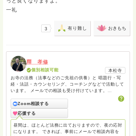
っと良くなりますよ。
一礼
有り難し
おきもち
3
釋 孝修
個別相談可能
本松寺
お寺の法務（法事などのご先祖の供養）と 唱題行・写
経・法話・カウンセリング、コーチングなどで活動して
います。 メールでの相談も受け付けています。
hasunohaの回答後のフォローアップはメールで致して
おりますので、メールでお問い合わせください。また面
Zoom相談する
接でのカウンセリングセラピーをご希望の方もメールで
応援する
連絡をお願いします。
amrita.offcourse@docomo.ne.jp へどうぞ。
昼間は、ほとんど法務に出ておりますので、夜の応対
になります。 できれば、事前にメールで相談内容を