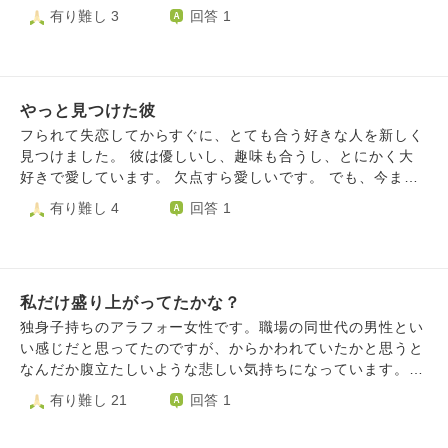
は変わりません。 拙い文章をここまで読んでくださりあり
けた後必ず感謝を伝えるようにしたり、できるだけ彼と話す
うえでお付き合いをしています。 付き合う前にも１度辛い
有り難し 3
回答 1
がとうございます。
時間を作ったりしていますが、他は自分の事でいっぱいいっ
時が来たようで「そっとしておいて欲しい」と言われた事が
ぱいになってしまいがちです。 明日からでも、何かできる
ありました。私からは連絡しないでおこと思っていたら、２
ことがあれば教えていただきたいです。
日後くらいにはLINEしたいと来て普通に連絡取るようにな
りました。 でもその様な事が３度程あり、今４度目が来ま
やっと見つけた彼
した。 体調的にも精神的にも辛い様な事を言われて、でも
次の日は普通に電話もくれたしLINEもしてました。 なので
フられて失恋してからすぐに、とても合う好きな人を新しく
大丈夫なのかな？と思いましたが。 今度会う予定の日もど
見つけました。 彼は優しいし、趣味も合うし、とにかく大
うなるか分からないと言われました。 「今月は止めて、来
好きで愛しています。 欠点すら愛しいです。 でも、今まで
月会えたら」と返信しましたが来月も分からないと言われて
上手くいかない恋愛ばかりしてきたので、彼を失うのが怖い
有り難し 4
回答 1
今月は前日に教えてとは言ってあるので「わかった、待って
です。 というかまだ付き合ってないんですよね…。 でもす
るね」と返信して（昨日） そこから今日はLINEしてませ
ごく仲良くていい感じだと思うんです。 いつか嫌いになっ
ん。夜もLINE来なかったら私からもしないつもりです。 彼
たり別れたりふられたりするのが怖いです。（告白はしませ
氏からの連絡を待つつもりでいますが、黙って待つだけで良
んが） これからもうまくやっていけるでしょうか？
いのでしょうか？ 相手が話してきたら聞いてあげれば良い
私だけ盛り上がってたかな？
的な事はよく見るのですが、それで良いのでしょうか？ 彼
独身子持ちのアラフォー女性です。職場の同世代の男性とい
氏には会えてないお子さんがいます。友達に会って来ると言
い感じだと思ってたのですが、からかわれていたかと思うと
っていたので、友達から子供の事とか聞いて来たのだと思い
なんだか腹立たしいような悲しい気持ちになっています。
ます。その辺りから少し精神的に崩してしまったようで 会
元々は私はあまり彼に興味はなかったのですが、他の社員に
有り難し 21
回答 1
う予定の前日子供の誕生日と言われ「それ関係ある？」と言
「ねねさんはキレイですし、子持ちでも自分は全然いいで
ってしまったことは私自身気にしてます。 でも会って少し
す」のような事を言っていたようで、それを聞いて意識する
でも気晴らしになればと思っていただけて 会えないのは仕