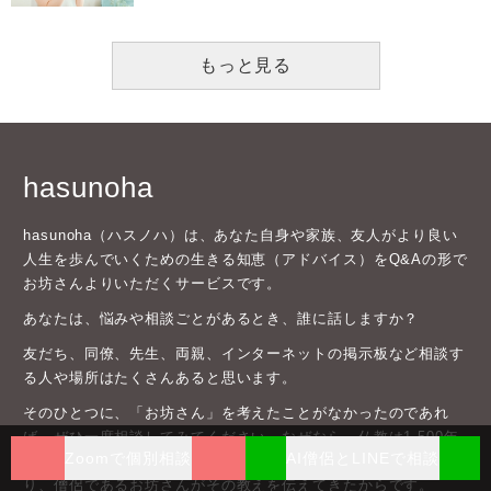
もっと見る
hasunoha
hasunoha（ハスノハ）は、あなた自身や家族、友人がより良い
人生を歩んでいくための生きる知恵（アドバイス）をQ&Aの形で
お坊さんよりいただくサービスです。
あなたは、悩みや相談ごとがあるとき、誰に話しますか？
友だち、同僚、先生、両親、インターネットの掲示板など相談す
る人や場所はたくさんあると思います。
そのひとつに、「お坊さん」を考えたことがなかったのであれ
ば、ぜひ一度相談してみてください。なぜなら、仏教は1,500年
Zoomで個別相談
AI僧侶とLINEで相談
もの間、私たちの生活に溶け込んで受け継がれてきたものであ
り、僧侶であるお坊さんがその教えを伝えてきたからです。