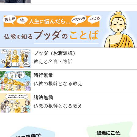
ブッダ（お釈迦様）
教えと名言・逸話
諸行無常
仏教の根幹となる教え
諸法無我
仏教の根幹となる教え