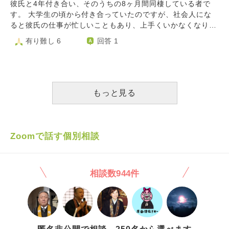
てしまいました。 私が悪かったことも理解しているので、
せん。 恋人は、私のことを信じると言ってくれたのです
彼氏と4年付き合い、そのうちの8ヶ月間同棲している者で
同じ社内、部署でからかうとかあるのか？そんな人だったの
しっかり自立して行けるよう、今まで言い訳し取り組まなか
が、自分の愛している相手に嫌われてしまうのではないかと
す。 大学生の頃から付き合っていたのですが、社会人にな
かな？ そう思うと、悲しさと共に腹が立ちます。 あれから
った車の運転や仕事に一生懸命取組むなど、最近はいろいろ
不安になり、立ち直れないままでいます。 ・男友達はどう
ると彼氏の仕事が忙しいこともあり、上手くいかなくなり、
彼から本音は聞いてませんが、そんな事を聞くと私が真剣だ
奔走しています。 彼は私が大切な人を亡くし辛かった時に
してこんなに酷いことをしたのでしょうか。 ・私はこれか
別れ話の数が多くなりました。彼氏は忙しくなると全てを捨
有り難し 6
回答 1
ったと彼に思われそうで恥ずかしいです。 ご縁がなかった
側に居てくれた人で、大切にしていきたい思いもあります。
らどう行動するべきでしょうか。 その２つを、お教えいた
てたくなる傾向にあり、1人になりたいと考えるようです。
んだろなーと諦めてはいます。楽しい時間をくれた彼には心
付き合う前に、一緒に過ごす穏やかな時間が好きだったの
だけないでしょうか。
そのため1年前に別れ話になった時もふられました。音信不
から感謝してます。この気持ちを誰にも言えないので、こち
で、この人と結婚したいと考えていました。 しかし、私は
通になりましたが私が彼氏の実家まで突撃し、たまたま会え
らに書かせて頂きました。 よろしくお願いします。
自分の子供が欲しく、結婚を焦る気持ちも強いです。 別れ
たため話し合って別れませんでした。 仕事が少し落ち着く
るべきなのだろうと頭で理解していても、心の踏ん切りがつ
と元に戻るようで私に対して愛情表現もしてきました。その
もっと見る
きません。 私の好きな食べ物を買っておいてくれたり、喧
ように落ち着いてきた頃に、離れていると私自身も不安だっ
嘩した時に向こうから謝ってくれたり、一緒にいる時間が楽
たので、同棲を提案して一緒に住むことになりました。勿論
しいとお互い感じていたり、少し愛情を感じてしまう部分が
結婚前提です。(双方の親にも挨拶しました。) その際彼氏は
あることも理由です。 彼にはもっと自立してほしい、甘え
私の親に2年以内には結婚すると言ってくれました。しかし
Zoomで話す個別相談
るのは良くないと指摘をされています。 結婚はこの人だと
現在結婚の話をしたところ「本当は27,28で結婚したいと思
確信出来た人でないとしないと言われていますが、私に出来
っていた」「〇〇のことが好きかも分からない」と言われま
るはずがない…と自信がありません。 まとまりがなく申し
した。そして「疲れてるんだからやめて」と仕事の忙しさか
訳ありませんが、今後どうしていくか覚悟を決め、腹を括っ
相談数944件
らなのか、また私を切り捨てようとしてきました。先を見据
て頑張りたいです。 ぜひ一喝いただければ幸いです。 何卒
えて大きい家具等も2人で買い順調に仲良くやってきたつも
よろしくお願いします。
りでした。彼も1ヶ月くらい前までは、私との結婚を考えて
貯金してる等と言ってきていたので本当に悲しいです。 こ
こ1ヶ月、たしかに趣味のゲームもやらず、私に対しても愛