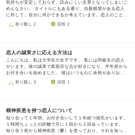
と聞かれると「うーん」となってしまいます。付き合いたい
う」って言ってくれた。好きだけど、たぶん恋愛としては無
気持ちが安定しておらず、読みにくい文章となってしまいご
か、と言われるとよくわからないのです。 たまに話したく
理だろうな。相談も親身に乗ってくれてたけど。 相手は２
めんなさい。 タイトルにもある通り、自殺願望がある恋人
なってLINEをしても、つかみどころがない感じであまり楽
０代で私は３０代。 ２０代でかわいい女の子なんてたくさ
に対して、自分に何ができるか考えています。恋人のこと
しくないです。 「どこが好きか」もよくわかっていないで
んいるし、私は気持ち悪いかもしれないって思う。 男の子
や、恋人との関係を箇条書きします。 恋人との関係 ・付き
有り難し 2
回答 2
す。 でも、もしも付き合うのであれば、彼から言って欲し
は私のことを好きだと思う❔
合い始めてから約2年 ・家は電車で2時間の距離(学校などは
いな、という希望があります。 この関係は何でしょうか。
違う) ・恋人が忙しいため会う頻度は低い、電話などもほと
私は彼のことを恋愛として好きなのでしょうか。 彼は私の
んどできない ・直近で会ったのは先週の月曜日 恋人のこと
ことをどう思っているのでしょうか。 まとまらない文章で
について ・元恋人の自殺 ・大切な家族を失ってまだ立ち直
申し訳ないです。 相談に乗っていただけませんか。
恋人の誠実さに応える方法は
っていない ・度重なる自殺未遂、自殺願望 ・うつ病の予兆
・両親からの精神的虐待 ・病気による通院、悪化 ・生徒
こんにちは、私は大学生の女子です。 私には同級生の恋人
会、クラスの代表、部活の役割、バイト(週３程度)などで忙
がいます。彼の誠実で真面目な点が好きになり、半年前から
しく、心に余裕がない 上の項目を読んだ上で、私が考えて
お付き合いを始めました。 彼はいつも心に余裕がありおお
いることを聞いていただきたいです。昨夜、年内の自殺を考
らかで、しかし私が失礼な事をしてしまった時にはしっかり
有り難し 3
回答 1
えていること、もう通院をやめたいことなどを伝えられまし
と咎めてくれるような人で、びっくりするほど真摯に向き合
た。 説明不十分にはなりますが、もう本当に限界なんだと
ってくれます。 けれど対する私は、そんな心の広い彼に助
感じます。今まで自殺を止めて、「分かった。もう少し頑張
けてもらってばかりで、彼の支えになれているのか自信があ
る」と言われてここまで来ました。でも、それも正しいのか
りません。体のせいにはしたくありませんが、私はマルチタ
分からない。病気も薬の副作用も何もかも辛そうなのに、私
精神疾患を持つ恋人について
スクが苦手だったり人付き合いが難しい性質で、その度に彼
が彼を苦しめているかもしれない。 私にできることは何な
が助け舟を出してくれます。 そんな彼の優しさに感謝して
知り合って１年弱、お付き合いして１年経つ彼氏がいます。
のか、少し助言をいただきたいです。 私は彼にもう楽にな
いるからこそ、逆に助けになれればと思うのですが、具体的
１時間ちょっとの距離で月に１回から２回会っています。
って欲しいとも考えていますが、一緒にいたいという気持ち
にどうすればいいのかわかりません。 今は、サポートを受
知り合う前から精神疾患（鬱）を患っており、それを知った