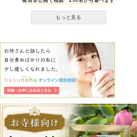
情表現やスキンシップはほとんどなく冷めているような感じ
匿名非公開で相談 250名から選べます
はしていました。私は今でも彼が好きで一緒にいたいです。
彼氏は忙しさから解放されたらまた戻るかもしれませんが、
もっと見る
このまま期待して待ち続けたら幸せになれないリスクもわか
っています。 別れ話の次の日の朝などは普通に接してき
て、平日の夜は一緒にご飯も食べています。私と別れたいの
か、それともこの倦怠期？のようなものを乗り越えるのか。
私は彼が好きだったため、倦怠期を一緒に頑張って乗り越え
ようよと言って引き留めました。結果、彼が悩んだ末に「も
う少し頑張る」と言われました。 その後は普通に一緒に過
ごしていますが、スキンシップは皆無、このまま好かれてな
い状態で暮らしていくのも辛いなと考えているところです。
(ただ、私が夜先に寝ていたら頭を撫でてきました。) 一旦こ
ちらから少し距離を取るように今は接しています。スキンシ
ップもしないようにしています。このようにしていて、彼の
心は戻ってくるでしょうか。