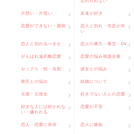
忘れられない
片想い・片思い
友達が好き
恋愛ができない・臆病
恋人と別れ・失恋が辛
い
恋人と別れるべきか
恋人の暴力・暴言・DV
がんばれ遠距離恋愛
恋愛の悩み相談全般
セックス・性・自慰
彼女との悩み
彼氏との悩み
結婚について
元彼・元彼女
好きでない人との恋愛
好きな人には好かれな
恋愛が不安
い・嫌われる
恋人・恋愛に依存
恋人に嫉妬