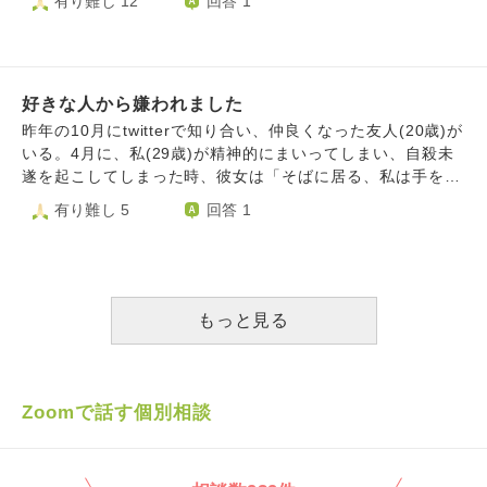
有り難し 12
回答 1
好きな人から嫌われました
昨年の10月にtwitterで知り合い、仲良くなった友人(20歳)が
いる。4月に、私(29歳)が精神的にまいってしまい、自殺未
遂を起こしてしまった時、彼女は「そばに居る、私は手を離
さないから」と言ってくれた。その後も、悩み相談を互いに
有り難し 5
回答 1
したりして、親友にまでなった。しかし、その後、自分と彼
女の「親友」の認識がズレていたようで、何度も衝突をして
しまった。彼女は友人であった頃と私の扱いが変わらず、私
は彼女のその扱いの変化がない事と、他の人の方が仲良くし
ているといった所に嫉妬を向けてしまったのだ。その後、謝
もっと見る
罪や気持ちを伝えたりしたのだか、友人に戻る、ということ
になった。Twitter上で私よりも前に彼女と繋がっていた男の
人Mがいる。その人がずっと私と彼女がTwitterで会話してい
ると邪魔をしてくる人だ。(会話していても、彼女に構って
Zoomで話す個別相談
もらうために、気を引くようなことをたくさん言う。結果的
に構わざるを得なくなるし、自分に好意を向ける人を普通、
無視はしないので)そのことでも話したりした。自分もまた