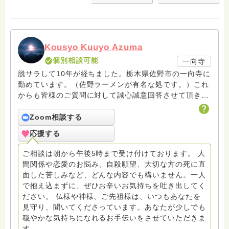
Kousyo Kuuyo Azuma
個別相談可能
一向寺
脱サラして10年が経ちました。栃木県佐野市の一向寺に
勤めています。（佐野ラーメンが有名な処です。）これ
からも皆様のご質問に対して誠心誠意回答させて頂きた
いと存じます。まだまだ修行中の身ですので至らぬ点あ
ろうかとは存じますが共に精進して参りましょうね。お
Zoom相談する
寺にもお気軽に遊びに来てください。
応援する
ご相談は朝から午後5時まで受け付けております。 人
間関係や恋愛のお悩み、自殺願望、大切な方の死に直
面した苦しみなど、どんな内容でも構いません。一人
で抱え込まずに、ぜひお辛いお気持ちを吐き出してく
ださい。 仏様や神様、ご先祖様は、いつもあなたを
見守り、聞いてくださっています。あなたが少しでも
穏やかな気持ちになれるお手伝いをさせていただきま
す。