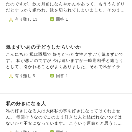
結婚して家庭を築きたいという願望もあります。恋愛に嫌な
ングアプリで私は彼にブロックされてしまい、LINEでしか
たのですが、数ヵ月前になんやかんやあって、もううんざり
思い出があるからこそ今の恋で精神的に前に進めたらいいと
連絡が取れなくなりました。本来の私のイケメンの友達を作
だとすっかり嫌われ、縁を切られてしまいました。そのまま
思っています。 でも、今の私は恋する前よりずっとボロボ
るという目的は達成しているのに、自分が彼を好きになって
彼は遠いところに引っ越してしまい、SNSもすべてブロック
有り難し 13
回答 1
ロでどんどん醜くなってます。嫌われないように気をつけて
しまったが為、自分で自分を苦しめてしまっています。恋が
されたので、復縁の可能性はほぼゼロです。友情も恋も一度
話している分、つまらない女になりました。これじゃあ好き
実らなくてもいいから、せめて友達でいさせてほしい。そう
に失くしてしまいました。 普通なら反省して「まぁいい
になってもらえるわけがありません。 私は恋愛に向いてい
思っているのは私だけ、相手は私がいてもいなくてもどうで
や」ですむのですが、今回ばかりはなかなか気持ちの整理が
ないのでしょうか？どうしたら取り繕わずに好きな人に向き
もいいのです。 せめて彼と友達でいられる道はないので
つきません。他人と疎遠になるのは慣れているのですが、こ
合えるでしょうか？
しょうか。私はいつもかっこいい！って思った人とこのよう
気まずいあの子どうしたらいいか
のように強く拒絶されたのは初めてで、ショックが大きいで
な関係になってしまい、振り向いてもらえたことがありませ
す。 私はこれから彼に忘れられるまで、嫌な人として彼の
こんにちわ 私は職場で 好きだった女性とすごく気まずいで
ん。どうくれば良いのでしょうか。 長文失礼しました。目
記憶に残るのだと思うと、悲しくて悲しくてなりません。こ
す。 私が悪いのですが 今は違いますが一時期相手と絡もう
を通していただけると幸いです。
んな結果になってしまった事が情けないです。 ここしばら
として、引かれることがよくありました。それで私がイライ
くは仕事にも趣味にも他の人間関係にも身が入りません。こ
ラしてしまったこともありました。 いまは 相手は私が喋り
有り難し 5
回答 1
のままではダメだと焦る反面、前に進めない自分がいます。
かけると嫌そうな顔をするし挨拶しても無視といった感じな
こんな時、前向きになるには、一体どうしたらいいんでしょ
ので 関わらない方がいいかなと思ったのですが 挨拶ぐらい
うか。
はしたほうがいいのでしょうか。自分もその人の前では無意
識に嫌なオーラを纏ってる らしいです。他の人によると。
私の好きになる人
挨拶だけで警戒されると思うのでもうよくわかりません。
私の好きになる人は大体私の事を好きになってはくれませ
ん。 毎回そうなのでこのまま好きな人と結ばれないのでは
ないかと不安になっています。 こういう運命だと思うしか
ないのでしょうか。疲れてしまっています。