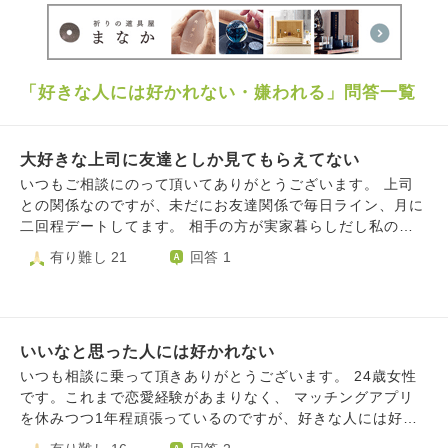
「好きな人には好かれない・嫌われる」問答一覧
大好きな上司に友達としか見てもらえてない
いつもご相談にのって頂いてありがとうございます。 上司
との関係なのですが、未だにお友達関係で毎日ライン、月に
二回程デートしてます。 相手の方が実家暮らしだし私の三
倍以上給料はいいです。 この間「○○のコンサート行かな
有り難し 21
回答 1
い？」と誘われ8000円するのです。 行きたかったので行く
旨お伝えしそれが今月なのですが、来月小田和正のライブ16
500円も誘われその際「今回は少し高いから無理しないでい
いよ」と言われ？？ 先に誘われたライブは私も好きです
いいなと思った人には好かれない
が、こちらはパートで生活している独身生活。 相手には収
入とかは言ってませんがかなり厳しいです。 もしかして800
いつも相談に乗って頂きありがとうございます。 24歳女性
0円のライブも誘ってくれたけど割勘？だしてくれないか
です。これまで恋愛経験があまりなく、 マッチングアプリ
も？と思ってしまいました。 毎回会ったら遊ぶお金や食事
を休みつつ1年程頑張っているのですが、好きな人には好か
代は出して貰ったり出したりでしたが、それ聞いてからこの
れず、自分が気になっていない人には好かれます。上手くい