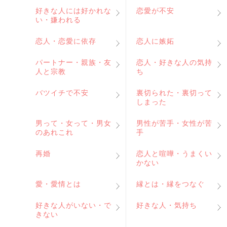
好きな人には好かれな
恋愛が不安
い・嫌われる
恋人・恋愛に依存
恋人に嫉妬
パートナー・親族・友
恋人・好きな人の気持
人と宗教
ち
バツイチで不安
裏切られた・裏切って
しまった
男って・女って・男女
男性が苦手・女性が苦
のあれこれ
手
再婚
恋人と喧嘩・うまくい
かない
愛・愛情とは
縁とは・縁をつなぐ
好きな人がいない・で
好きな人・気持ち
きない