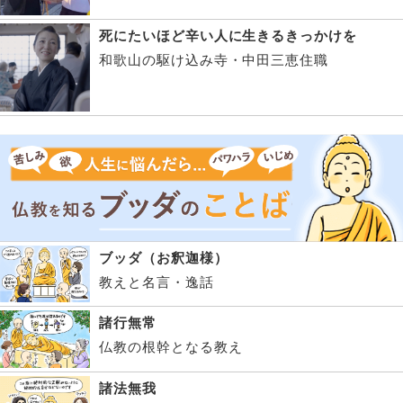
死にたいほど辛い人に生きるきっかけを
和歌山の駆け込み寺・中田三恵住職
ブッダ（お釈迦様）
教えと名言・逸話
諸行無常
仏教の根幹となる教え
諸法無我