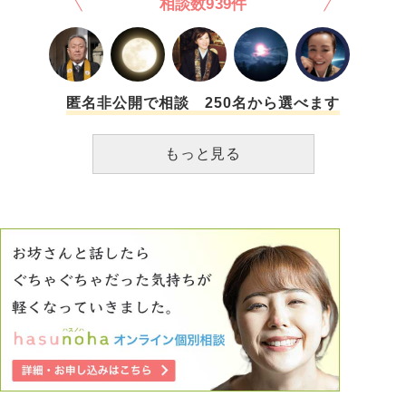
相談数939件
嫉妬してしまって衝突を繰り返した。リアルの友人にも相談
はしていたのだが誰が見てもMさんは「構って」だいうので
私だけが歪んだ目で見ている訳では無いと思う。そのMさん
の言動と、それに逐一反応する(自分には反応してくれない)
ことに嫉妬して、都度話し合いをしたのだが、わかって貰え
ず、かつ、向こうの考えも全て納得できる訳もなく。しか
匿名非公開で相談 250名から選べます
し、嫉妬するのは悪いことであるため、謝ったり、全て納得
できた訳では無いが、縁が切れるのが嫌だし、自身が変わる
もっと見る
べきだと思い、彼女から言われたされたり言ったりしたらや
な事などをしないように努めたのだが(Mのことは気にしなく
ていい、見なくていいとか)彼女が先日、引用RTや、Mが創
った物語のキャラを描いた絵、また、Mの創ったキャラの名
前を呼んだり(基本的に人の創ったキャラの名前を呼ぶこと
はしないのに呼んだ)したことで、再度衝突してしまい、今
度は、完全に無視され、かつ、ひとつのアカウントを除き、
ブロックされてしまった。会話が現在できない。「嫌いだ
し、フォロワにいるだけで気になるからブロックした」と言
われている。ちなみに、彼女はADHDで、病院に行ってはい
ない。人の気持ちに共感できず、忘れやすいそうだ。私はま
た、彼女と仲良くなりたいし、戻りたい。どうしたら良いで
しょうか。