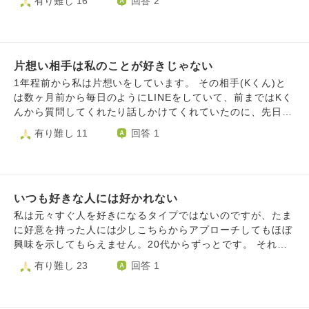
有り難し 16
回答 2
間会った時も全て割勘にして一日5000円使いました。 相手
かない期間が長くて、いいなと思う人に会うと、どうせこの
がクレジットでお会計して、その後自分の分とお渡しするの
人とは無理なんだろうなとネガティブになってしまいま
ですが断りもしないし普通に受け取られるので割勘がいいの
す。。。 好きな人に好かれないのが苦しくて、辛くて、好
だと思ってきて正直しんどいです。 大好きな方なので会い
きになってくれる人と付き合ってみましたが結局好きになれ
たいのですが、全て割勘が友達として割り切られてる気もす
片想い相手は私のことが好きじゃない
ず3ヶ月程で別れてしまいました。 なかなか彼氏が出来ない
るし、今遊びに行く時は貯金を崩してる状態です。 お金が
ので、周りの人に相談すると、理想が高いのではと言われ、
1年程前から私は片想いをしています。 その相手(Kくん)と
ないから暫く会うの辞めると言うのも今までお世話になった
理想を下げよう下げようと頑張って付き合って好きになって
は数ヶ月前から毎日のようにLINEをしていて、前まではKく
上司だし失礼だよなと何かいい方法はないか悩んでます。
くれた人とお付き合いしてみたのですが、 付き合った3ヶ月
んから質問してくれたり話しかけてくれていたのに、先日突
男性は本当に大事な方だと、お金や時間を女性に使うと思う
間、相手の気持ちに答えられないのが本当に毎日辛くて…続
然素っ気なくなりました。 私が何を言っても「おっけ
有り難し 11
回答 1
ので本当にお友達としての関係なんだろなぁと思うと、もう
きませんでした 両思いの彼氏ができないことが凄くコンプ
ー！」「了解！」とか「それな！」としか言ってくれませ
会わなくてもいいかなと思ってしまう自分がいます。
レックスで、友達や同僚に彼氏ができる度に、いい部分だけ
ん。私と話したくないんだと思います。 今まで凄く仲良く
見て自分と比べて落ち込んで泣いています。すごく辛いで
楽しく話せていたのに、突然素っ気なく冷たい対応をされて
す。 彼氏が居ることが全てではないのは分かってます。で
凄くショックでした。寂しいし悲しいです。 全く脈もない
も、この周りと比べる性格のせいで、頭でわかっていてもや
いつも好きな人には好かれない
し、苦しいので好きでいるのを辞めたいですが、そんな簡単
っぱり苦しいです。 もう、こういう星のもとに生まれたと
に嫌いにはなれない気がします。 私はこのままずっと寂し
私は元々すぐ人を好きになるタイプではないのですが、たま
割り切るしかないのかなと諦めモードになってしまいます。
い悲しいと思うしかないのでしょうか。 相手が話したくな
に好意を持った人には少しこちらからアプローチしてもほぼ
この苦しさはどうしたらいいのでしょうか？ 好かれるため
いと思うなら無理に話したいとも思いません。私は常に他人
興味を示してもらえません。20代からずっとです。 それは
に、相手に合わせて心を磨くという意見もありますが、それ
軸に考えてしまうので、相手がどう思ってるか、相手からど
チラッとしか話していない場合でも、それなりに会話をした
有り難し 23
回答 1
もやっぱり素直な自分では無い気がして、苦しい気がしま
う思われているのかを過剰に気にしてしまいます。 一体私
場合でもです。 それとは逆に私が興味を持てない方からは
す。 もう私の何が悪いの分からないです。 どうして好きな
はどうすればいいのでしょうか。 今すぐ嫌いになる事はで
やたらと誘われたり告白されたりします。 出会いサイトな
人には好かれないんでしょうか どうすればいいか分からず
きる気がしませんが、好きでいるのも苦しいです。
どで会う前に楽しくメールしていても会ってから興味を示さ