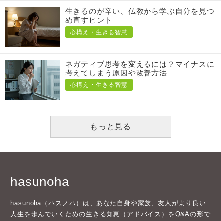
生きるのが辛い、仏教から学ぶ自分を見つ
め直すヒント
心構え・生きる智慧
ネガティブ思考を変えるには？マイナスに
考えてしまう原因や改善方法
心構え・生きる智慧
もっと見る
hasunoha
hasunoha（ハスノハ）は、あなた自身や家族、友人がより良い
人生を歩んでいくための生きる知恵（アドバイス）をQ&Aの形で