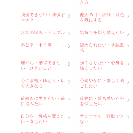
き方
我慢できない・我慢す
他人の目・評価・顔色
べき？
を気にする
お金の悩み・トラブル
気持ちを切り替えたい
不公平・不平等
認められたい・承認欲
求
理不尽・納得できな
強くなりたい・心身を
い・ひどいこと
強くしたい
心に余裕・ゆとり・広
心穏やかに・優しく過
く大きな心
ごしたい
前向きに生きたい・前
冷静に・落ち着いた心
に進みたい
を保ちたい
自分を・性格を変えた
考えすぎる・行動でき
い・直したい
ない