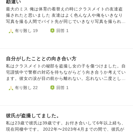
勘違い
れてるような。肩身の狭い思いに感じるときも時々。被害妄
想かもしれませんが。 最近子供と元夫で面会。双方にとり
最大のミス 俺は体育の着替えの時にクラスメイトの友達盗
良かった様子で元夫の鬱も少しよくなってきた様子（事件後
撮されたと思いました 友達はよく色んな人や俺をいきなり
もと夫は鬱になりました）親は今後実家から離れた場所へ行
写真を撮る人間でバイト先が同じでいきなり写真を撮られ消
きなさい（親戚中知ってる）と。妹家族からは気持ち悪がら
すのに苦労したほどです ですが体育で裸の時にカメラを向
有り難し 19
回答 1
れ、面会した際にも嫌な顔されました。 私たちは今後どこ
けた後ニヤニヤしていて懲りずにまた撮ったなと感じました
に住みどこで生きていくのかわからなくなってしまいまし
今日先生と相手と俺で話し合いをしました 僕はもうバイト
た。子供にとり、再再度の転校は大丈夫だろうか。ただこの
の時の盗撮でだいぶストレス溜まってたのに今回のことでか
まま実家も居ずらいし、かと言って高齢になる両親も心配な
なりストレス溜まってました 親にも相談して舐められない
とこですが。 元夫との関係も悩みます。あちらは再構築を
自分がしたこととの向き合い方
ため相手に自白させるため少し相手をどつけば？という話に
望んでますが淡々と子育てのみの関係のが気持ちが楽です
僕は話し合いをする前に相手の太ももに膝蹴りを弱くですけ
私はクラスメイトの秘部を盗撮し女の子を傷つけました。自
が。わたし自身がブレブレで。気持ちも落ちてます。何かア
ど入れました その後話し合いで盗撮をしていませんでし
宅謹慎中で警察の対応を待ちながらどう向き合うか考えてい
ドバイスお願いします。。。 子供を見てると可哀想で悲し
た。 ニヤニヤしていたのは誰にかはわからない 着替えの時
ます。彼女の涙が目の前から離れない。忘れない二度としな
くなります。産んでごめんなさい。父と離してごめんなさ
に僕の後ろにいた人を撮っていました 先生がもう彼をとら
いは絶対。ほかにもあるのにわからない。
有り難し 22
回答 1
い。と思わない日はないです。
ず、疑われるようなことはしない 写真を撮る時友達ならい
いが関係ない人を映さないといっているのに相手はそれは無
理といい話し合いが長引きました。 それで僕もまじいい加
減にしてくれと怒りその子にもう一生俺に関わるなといい話
は終わりました 家に帰ってきて今の悩みはやっていないの
彼氏が盗撮してました。
に疑ったこと、やっていないのに相手に暴力を働いたこと
私は23歳で彼氏は39歳です。お付き合いして6年以上経ち、
謝罪を、した方がいいが蹴りを僕も受けた方がいいか 皆さ
現在同棲中です。 2022年〜2023年4月までの間で、彼氏が