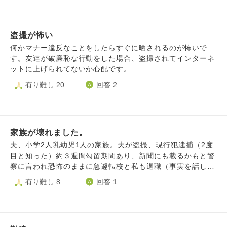
や1人でバイクツーリングに行きますが、その時も不安で仕
方ありません。旦那の両親はストレス発散になるなら乗せと
けばいいと言いますが、ストレス発散になるなら、なんで2
盗撮が怖い
回ともバイク乗ってる時に盗撮して捕まってんの？矛盾して
ない？って思ってしまいます。正直に性癖だって言えなくて
何かマナー違反なことをしたらすぐに晒されるのが怖いで
ストレスって誤魔化しているんだろうなとは思っています
す。友達が破廉恥な行動をした場合、盗撮されてインターネ
が…。 本当はスマホのカメラを潰してほしいと思ってます
ットに上げられてないか心配です。
し、私の気持ちも都度伝えています。が、カメラは潰したく
有り難し 20
回答 2
ない、でもバイクには乗りたい、そう言う感じで自分勝手す
ぎでは？と思ってしまいます。なんで裏切られた側が気持ち
を我慢しなきゃいけないんだろうと思って旦那に強く当たっ
てしまいます。 もちろん離婚せずに彼を支える、一緒に頑
張っていくのは簡単なことではないと思っています。どう伝
家族が壊れました。
えたら私の気持ちは理解してもらえるんでしょうか。
夫、小学2人乳幼児1人の家族。夫が盗撮、現行犯逮捕（2度
目と知った）約３週間勾留期間あり、新聞にも載るかもと警
察に言われ恐怖のままに急遽転校と私も退職（事実を話し）
県外の実家へ引っ越しました。その後罰金刑が決まり離婚し
有り難し 8
回答 1
ました。実際新聞に名前は乗らず、今は先走ったことに、後
悔してます。子供たちももといた場所へ戻りたがってます
が。。実際実家にお世話になるも、子供達も当たり前ですが
情緒不安定、なんとなくですが加害者家族のせいか煙たがら