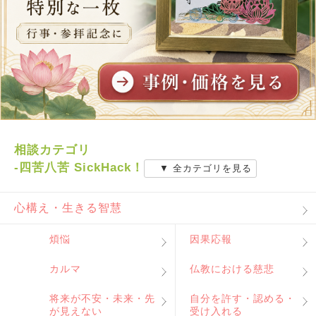
相談カテゴリ
-四苦八苦 SickHack！
▼ 全カテゴリを見る
心構え・生きる智慧
煩悩
因果応報
カルマ
仏教における慈悲
将来が不安・未来・先
自分を許す・認める・
が見えない
受け入れる