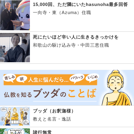
15,000回、ただ隣にいたhasunoha最多回答
一向寺・東（Azuma）住職
死にたいほど辛い人に生きるきっかけを
和歌山の駆け込み寺・中田三恵住職
ブッダ（お釈迦様）
教えと名言・逸話
諸行無常