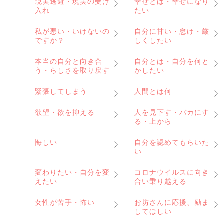
現実逃避・現実の受け
幸せとは・幸せになり
入れ
たい
私が悪い・いけないの
自分に甘い・怠け・厳
ですか？
しくしたい
本当の自分と向き合
自分とは・自分を何と
う・らしさを取り戻す
かしたい
緊張してしまう
人間とは何
欲望・欲を抑える
人を見下す・バカにす
る・上から
悔しい
自分を認めてもらいた
い
変わりたい・自分を変
コロナウイルスに向き
えたい
合い乗り越える
女性が苦手・怖い
お坊さんに応援、励ま
してほしい