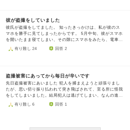
持ち悪いです。彼の事が好きだし私には彼しかいないのに、
クに通って 夫を支えてあげることはできますが 私のことは
い、一度も盗撮行為はしていません。 しかしその後も何度
気持ち悪いです。今後どうしたらいいか分からないです。許
誰が支えてくれるんだろうと 今日1日ぐるぐる悩んでは泣い
もこの事を思い出してしまいます。私はヒーロー物の番組が
すべきですか？今後信用するにはどうしたらいいですか？
てで… . 夫を責めずに話を聞こうと思っていますが どんな
好きなのですが、その自分が何故あんなことをしたんだと自
彼が私を大切にしようとしてくれている気持ちは伝わってい
顔して会ったらいいのか どんな言葉をかけていいのかわか
彼が盗撮をしていました
分が許せず何をするにも楽しめません。 私が勝手に撮影し
ますし、今までの他の事は全部許しました。でも盗撮するよ
らないです。
てしまった女性の方に非常に申し訳なく思っていますが、顔
彼氏が盗撮をしてました。 知ったきっかけは、私が彼のス
うな人だったことがショックで死にたいです。さすがに盗撮
も名前も知らないため今となっては謝罪することもできませ
マホを勝手に見てしまったからです。 5月中旬、彼がスマホ
はキモいです。人として汚いです。でも大好きで彼しかいな
ん。職場で撮影した方も既に退職されてしまいました。 自
を開いたまま寝てしまい、その隙にスマホをみたら、電車内
くて、彼がいないとどうやって生きていったらいいか分から
首も検討しましたが家族にばれるのが怖いです。 何をする
で女性の足を撮った動画がいくつも出てきました。 以前か
有り難し 24
回答 2
ないです。でも、今後どう信用したらいいかも分からない
にもこのことを思い出し集中できません、又家族にも合わせ
ら足フェチだとよく言っていましたが、まさか盗撮までする
し、全ての女の人が敵に思えます。つらいです。今すごく苦
る顔がありません。 二度とやらないと誓いますので、なに
とは……。マニキュアを塗った指先を拡大して撮ったり、、
しいです。助けてください。どうしたらいいかわからないで
かアドバイスを頂けないでしょうか？ 宜しくお願い致しま
けっして美人、美脚というわけでもなく、いろんな脚が盗撮
す。相談できる人がいないです。私には彼しかいないです。
す。
されていました。他にも街中を歩く女性の足をうしろから撮
彼は今後も盗撮をしてしまうのでしょうか。 盗撮をする心
盗撮被害にあってから毎日が辛いです
ったり、、見つけた時は、動悸と手の震えが止まりませんで
理もわからないです。
した。 この事はずっと誰にも言えずにきたのですが、先日
先日盗撮被害にあいました 犯人を捕まえようと頑張りまし
限界がきてしまい、彼に『もう、盗撮は辞めてほしい、一緒
たが、思い切り振り払われて突き飛ばされて、至る所に怪我
に更正しよう』と言いました。 だけど彼は逆ギレ状態で、
をしてしまいました。結局犯人は逃げてしまい、なんの進展
『スマホを勝手に見る人とは付き合えない、別にパンツを撮
もありません。 警察からは 現状では盗撮・傷害ともに被害
有り難し 6
回答 1
ったわけではない』と。自分が犯罪を犯した自覚がないの
届は出せないし、犯人も恐らく特定できないだろうと言われ
か、真摯に反省している様子はありませんでした。色々聞い
ています。 被害に遭う前は ファッションやメイクを楽しむ
たら、7～８年前からやっていると。もし今回バレなかった
ことが大好きでした。私にとってファッションはそれくらい
ら今後もやっていたかもしれないと言っていました。 もう
人生にとっての彩りで、生きがいで、こだわりのあるもので