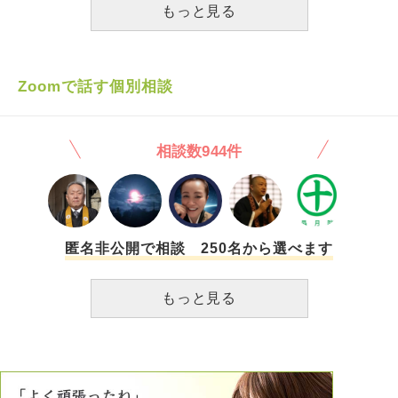
常習犯です。。 私はしばらく考え、『一緒にカウンセリン
した。 特にスカートが大好きだったのですが、怖いし 今は
もっと見る
グを受けよう』と言ったら、『俺は病気じゃない、別にそん
履こうと思えません。 あんな格好をしていた私が悪いのか
なに執着していたわけじゃない』と怒りながら言ってきまし
なと思うと同時に、でも好きなお洋服を着たいという気持ち
た。7、8年も盗撮をしてきて、よくそんな言葉が出るなと驚
もあります。 本当に毎日辛くて、あの日からずっと眠れま
きとともに、ショックでした。 性癖はなかなか治らないと
せん。 私がもっと頑張っていれば 力が強ければ 犯人を逃さ
Zoomで話す個別相談
思います。 彼の事はすきなので別れたくはないです。でも
ずに済んだかもしれない。 他の被害者が今も生まれている
犯罪を犯している彼を信用する事もできず、毎日苦しいで
かもしれない。 私がもっと強ければ 頑張っていれば、と 後
す。 こんな私の気持ちを知らずか、彼は買い物に行った
悔と悔しさがずっと押し寄せてきます。そして、犯人はこれ
相談数944件
り、パチンコに行ったりしています。こんな彼の更正は可能
からものうのうと生きて、今も美味しくご飯を食べて 気持
なんでしょうか？正直、男性が怖くなりました。
ちよく眠っているのかと思うと、本当に悔しいです。 命を
絶ちたいとも考えています。絶望しかありません。いなくな
ってしまいたいです。 犯人に対する怒りの気持ちや憎悪の
気持ちも抑えられず、かといってこれ以上 出来ることもあ
りません。このまま犯人は野放しで、私はずっと苦しみ続け
匿名非公開で相談 250名から選べます
ると思います。 乱文で申し訳ございません。 とにかくつら
くて、苦しいのです。皆様からのお言葉が聴きたいです。
もっと見る