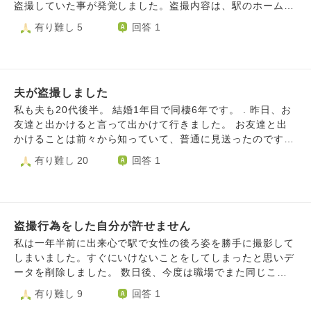
んの意見を聞かせてください 本気で悩んでます 補足 俺が彼
盗撮していた事が発覚しました。盗撮内容は、駅のホームや
を盗撮犯だと疑ってい
電車内で制服を着た女子高生を動画や写真に撮っていまし
有り難し 5
回答 1
た。女の子の顔は映っています。パンツなどを撮っていた訳
では無く、女の子を全体的に撮っていました。 私はよく彼
のスマホを見ています。彼も分かっていて、普通に見せてく
れます。今までもスマホの中を見て浮気の証拠や、どこかの
夫が盗撮しました
サイトからダウンロードしたであろう女の子の裸の動画など
出てきた事があります。その度に、これは何？と話し合いに
私も夫も20代後半。 結婚1年目で同棲6年です。 . 昨日、お
なってきました。 2年前に彼氏は1度警察に逮捕されていま
友達と出かけると言って出かけて行きました。 お友達と出
す。その理由は、仕事帰りに歩いていた20代女性のお尻を叩
かけることは前々から知っていて、普通に見送ったのですが
いたからです。 その出来事は、仕事に追われた彼の無意識
夕方頃に警察から盗撮で逮捕したと電話がありました。 . 警
有り難し 20
回答 1
の行動だった為、反省をして保釈されてからは私のことを傷
察のお世話になったのは今回で2回目で、怒りや悲しみや呆
つけないしもっと大切にする、と言ってくれました。その言
れや感情がぐちゃぐちゃです。 . 「反省してる」「もうしな
葉通り浮気も変なサイトを見る事も無く、私が傷つかないよ
い」 「悲しませるようなことは絶対しない」 そう言って涙
うに気をつけてくれていました。 ですが、今年の４月頃ま
を流してたのはなんだったの？という気持ちです。 . お友達
で盗撮をしていたことが発覚して私はどうしたらいいか分か
盗撮行為をした自分が許せません
といても(盗撮したときは別行動だったみたいです)抑えられ
らなくなりました。すぐに彼と話をしました。彼は何度も謝
ないなら、きっとバレてないだけでいつもやってたのでは？
私は一年半前に出来心で駅で女性の後ろ姿を勝手に撮影して
りました。でも、人として盗撮は最低です。気持ち悪いとい
と思ってしまいます。 . そして、これから帰りが遅かった
しまいました。すぐにいけないことをしてしまったと思いデ
う感情になりました。 私は精神疾患があり情緒不安定で病
り、返事がないとまた盗撮したのかなと一生不安になるのか
ータを削除しました。 数日後、今度は職場でまた同じこと
院に通っています。そんな私を受け入れてくれて支えてくれ
と思うと怖いです。 . 離婚も考えましたが、やっぱり夫を支
をしてしまい何故またこんなことをしてしまっただろうと後
有り難し 9
回答 1
るのは彼しかいなくて彼の事が大好きです。でも、盗撮は気
えたいという気持ちが勝ってしまいます。 . 一緒にクリニッ
悔しました。それから二度とこんなことはしないと固く誓