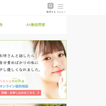
寺
AI僧侶問答