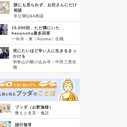
誰にも見られず、お坊さんにだけ
相談
非公開Q&A相談
15,000回、ただ隣にいた
hasunoha最多回答
一向寺・東（Azuma）住職
死にたいほど辛い人に生きるきっ
かけを
和歌山の駆け込み寺・中田三恵住
職
ブッダ（お釈迦様）
教えと名言・逸話
諸行無常