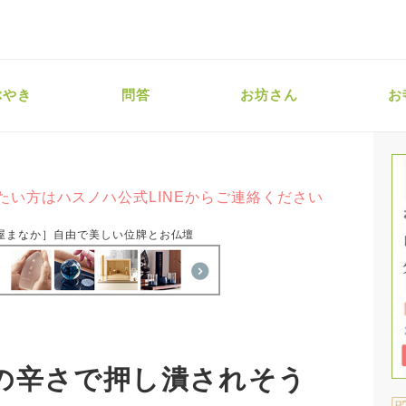
ぶやき
問答
お坊さん
お
たい方はハスノハ公式LINEからご連絡ください
屋まなか］自由で美しい位牌とお仏壇
の辛さで押し潰されそう