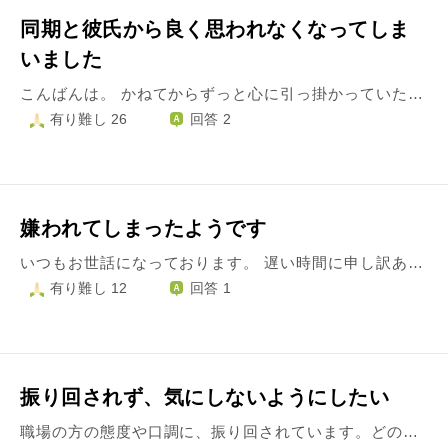
同期と彼氏から良く思われなくなってしま
いました
こんばんは。 かねてからずっと心に引っ掛かっていたことを相談させてください。 私は大学を卒業して、現在社会人2年目です。 同期は全国に十数人いますが、特に女性陣と仲良くなれず孤立したりいじめに近いことをされています。 例えば、研修中私抜きでお手洗いに行く、私と話していてもつまらなさそうにしてほかの女性たちのところに行く、返答がそっけない、過去に病気をしたことをズバズバ聞いてくる…などです。 私自身何か彼女たちにひどい言動をしてしまったのか振り替えってみても、記憶には全くありません。無意識にしていたのならば気を付けようと細心の注意を払い、優しく明るく接しても、彼女たちの態度は変わることはありませんでした。 元々大人しめの私の性格と、にぎやかな彼女たちの性格が合わなかったのかもしれません。 ちなみに男性陣はそんな女性陣を見て見ぬふりです。 そして私にはその男性陣の中に、内緒で付き合っている彼氏がいます。 私がこのように彼女たちから嫌われている様子は、彼は何度も目の当たりにしています。明らかに女性陣が私にひどい言動をしていても、影で励ましてくれたりさりげなくかばってくれることはありません。むしろ「同期なんだから仲良くしろ」の一点張りで、同期に心を閉ざした私を責めています。 それが私にはとても不思議でなりません。 もしかしたら女性陣の中で彼に実は好意を抱いている人がいて、どこからかのうわさで彼と私の関係を知っての嫉妬での言動かな、と今は勝手に仮説を立てています。 彼は決してイケメンではありませんが、同期の男性陣の中では顔立ちはいい方なので、彼自身もどこか女性陣からの自分の保身に走って私を責めているのかもしれません。 彼とも同期のことがきっかけであまり上手くいかなくなりました。 会っては喧嘩を重ねてばかりです。いつ別れてもおかしくない状況です。 そして、同期からのこのような言動がきっかけで研修にも参加できる状態ではなくなり、人事にとても迷惑をかけてしまっています。 私はどうすればいいのかわかりません。私の何が間違っていたのでしょうか。何をすれば正解だったのでしょうか。
有り難し 26
回答 2
嫌われてしまったようです
いつもお世話になっております。 遅い時間に申し訳ありません。 会社での上司の態度について、相談させてください。 去年秋頃から急によそよそしく、対応が冷たくなってきました。 最初はただ単に機嫌が悪いのだと思っていたのですが、どうやらそうではなかったようです。 挨拶もそっけなく、「うん」と返ってくることがほとんどです。 皆にそんな態度なのかと様子を見ていたところ、私以外には「おはよう」や「お疲れ様」などきちんと返事をしているようです。 雑談も一切なくなり、ほとんど口もきかなくなってしまいました。 (話といっても、私はほとんど聞き役でした。) きっと私に原因があるのだと思うのですが、心当たりがなく… 自分の気が付かないところで、失礼なことをしてしまったのかもしれません。 仕事の話は聞いてくれるので、このままでも…とは思うのですが、とても気掛かりです。 入社当時はとても気にかけてくれ、あれこれと色んな話をしてくれたので、その時とのギャップに驚いています。 また、去年入社した女性社員のことを、今ではすごく気に入っているようです。 いつもは私に回してきていた仕事も、彼女に任せることが増えてきました。 美人で明るく、気が利く人なので、気に入るのはよく分かるのですが…態度があからさますぎて、何だかショックです。 仕事だけしっかりやっておけばいい、という気持ちで毎日乗りきっているのですが、これでいいのでしょうか？
有り難し 12
回答 1
振り回されず、気にしないようにしたい
職場の方の態度や口調に、振り回されています。どのようにすれば、少しでも気にせずにいられるでしょうか。 今の職場で、やっと慣れてきました。 泣きながら、吐きながらの苦しい毎日でしたが、なんとかここまでくることが出来ました。 七ヶ月経つと、１人である程度出来るようになりました。 それでもまだまだだと、改善するべき点ばかりだとわかっています。 なので、どんな意見も有り難く、改善しようとしています。 しかし、ある方には嫌われているようなのです。 口調のキツい方で、飾らないと言えばそうですが、もう少し普通に教えて頂きたいんです。 私はキツい口調が苦手で、私自信も気を付けようと言葉使いには細心の注意を払っています。 仕事も出来る方ですし、テキパキしておられる方です。 (私は逆にテキパキとするのが苦手なタイプなので、イライラされるのかもしれません。) なので、私は常に学ぶ態度でいようと心がけていますが、、、 どんな意見にも、「教えて下さってありがとうございます」と伝えるようにしています。 教えて下さらない方も世の中にはいるのだし、指摘して下さるんだからと今までは気にもしていませんでした。 しかし、このところ、目も合わせてくれなくなりました。 訳がわからず、わからないことをお聞きしても、詳しくは教えて下さらなくなりました。 それに対して、どうしてだと思ってしまいました。 こういった場合、どんな心構えでいればいいのでしょうか。 ちなみに、接客業なのですが、お客さまにもキツいみたいです。