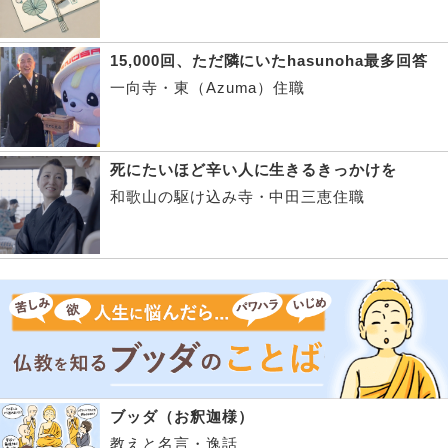
15,000回、ただ隣にいたhasunoha最多回答
一向寺・東（Azuma）住職
死にたいほど辛い人に生きるきっかけを
和歌山の駆け込み寺・中田三恵住職
ブッダ（お釈迦様）
教えと名言・逸話