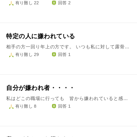
有り難し 22
回答 2
特定の人に嫌われている
相手の方一回り年上の方です。 いつも私に対して露骨に不機嫌です。 当たらず障らず…でも機嫌が悪く、気を使ってみても機嫌が悪く…何をしても常にあからさまに不機嫌丸出しです。 何度か仕事の面で支障をきたしています。連絡が不十分だったりと。 思い切って言葉を選びながら、でもダイレクトに言わないと伝わらないし…と口調やトーンに気を使って物申してみました。「いつも怒っているようで、聞きたい事も、つい気を使ってしまいます」といった内容だったと思います。緊張しまくりで鮮明には覚えていません。相手の返事は「人間なんだから機嫌悪い時くらいあるよね？」「じゃぁ（私に）気を使って！」でした。その後も何も変わらず…。私に対してだけ態度があからさまにキツいです。正直同じ空間に居るのも辛いです。でも付き合いをやめられる関係じゃないし…。しかも私の前であからさまに当てつけのように他の人とは仲良く上機嫌です。私が怒らせる事をした記憶もないし…。嫌われてるんだろうなという認識ではいますが、辛くて仕方ありません。周囲の人は個人的には仲良くしてくれますが、その人との話となると相手の方の手前その話題から逃げます。 あからさまな仲間はずれでも私を庇ってはくれません。最近は、そういう周囲の人達への不信感も否めない状況です。 私はどうしたらいいのでしょうか。 ニコニコ当たらず障らず、ご機嫌取りも疲れてきました。最近はダメージが大き過ぎて辛いので必要最低限、自分からは挨拶以外の会話はしない、近づかない。話しかけられたら笑顔で明るい声で返答する！だけを心がけています。 どう対応するのが最善でしょうか。
有り難し 29
回答 1
自分が嫌われ者・・・・
私はどこの職場に行っても 皆から嫌われていると感じます。 何処をどう直せば良いのか 私のどこが嫌いなのか分かりません。どうしたらよいのでしょうか 教えて下さい。
有り難し 8
回答 1