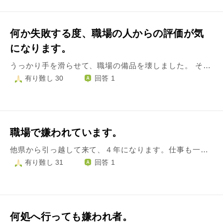
何か失敗する度、職場の人からの評価が気
になります。
うっかり手を滑らせて、職場の備品を壊しました。 その場にいた同僚や上司と直せたのですが、直ったとはいえ会社の物を壊したこと、原因となった自分のそそっかしさ、何より周りに迷惑をかけたことに落ち込んでいます。 そして、職場で浮いている状態の中この出来事があったので、周りの評価が下がる事がとても恐ろしいです。周りの評価を気にする、そんな事ばかり考える自分も嫌です。 何か失敗する度に、どう思われただろうと考えます。 考えても仕方のないこと、やってしまったものはどうしようもないことはわかっているのですが、悪い方にしか考えられません。 周りは気にしないでと言ってくれるのですが、迷惑をかけたことで嫌われただろうと考えてしまいます。 「自分が気にするほど他人は自分に関心がない」と聞いたことがありますが、自分の場合は頭ではわかっていても、なかなかそう割り切れません。 どうしたら、こんなことを気にせず、前向きになれるのでしょうか？
有り難し 30
回答 1
職場で嫌われています。
他県から引っ越して来て、４年になります。仕事も一回転職し、今の職場も辞めようかと考えています。辞める原因は仕事内容だったり、人間関係だったりします。 自分では穏やかな性格と思ってるんですが、周りからは穏やか過ぎるのか話してて物足りない、大人しい、しゃべらないと言われます。今の仕事が暇なこともあり、職員同士お話しする時間が沢山あります。元々コミュニケーションが苦手なこともあり、沢山ベラベラ話す方ではありません。 私が一番年下で皆さん歳が離れてる方がばかりなので、気を使ったりしてるんですがあまり意味ないです。嫌われてるので、仲良くも出来ないので、本音や相談もできず表面的な付き合いばかりです。遊びや食事に行ったこともありません。 引っ越して来て、信用出来る人が中々出来ず遊ぶのは地元の何人かの友達です。出来れば、引っ越し先で友達見つけて生活楽しみたいんですが。 前の職場も馴染めず、今の職場は前の職場より話すんですが嫌われていて、コミュニケーションにも自信ないので、次の仕事見つけるのにも今の職種で行くか転職しようか悩んでいます。給料が安いのと少し仕事が暇なのと。内容がバラバラですが、人の輪に入って行くこと合わせること嫌われないためにはどうしたら良いでしょうか？
有り難し 31
回答 1
何処へ行っても嫌われ者。