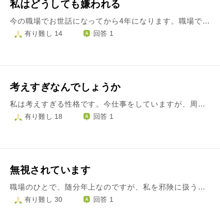
私はどうしても嫌われる
今の職場でお世話になってから4年になります。職場では取り返しがつかない程嫌われてしまいました。 私がいたらなく努力が足りないせいで 仕事の力量が中々上がらず 何とか挽回しようとするたび焦ってしまいあちこでミスが 重なりとうとう見限りられてしまいました。落ち込みから立ち直れず悩みに深くはまってしまい 鬱状態になり、物忘れ、不眠症が酷くなってしまいました。 人間関係が強固な職場ですが私もその中で頑張るのが夢でしたが…現実は、チームを組んでも私だけ仲間はずれになったり、バカにされたり、まともに相手にされなくなったり、毎日がとても苦しいです。 自業自得、自分の情けなさにうんざりしてます。 生きるのがいやになってきました。 すみません…いい歳して世の中にはもっと苦しい人、大変な人沢山いるの分かっていたつもりでした。 苦しくて 寂しくてどうしょうもなくなって つい愚痴を話してしまいました
有り難し 14
回答 1
考えすぎなんでしょうか
私は考えすぎる性格です。今仕事をしていますが、周りから嫌われているんじゃないかとか、いつも思ってしまします、 私にだけ冷たい気がしたり、話しを聞かされていない事とかもあり、気になっています。 仕事が出来てないのだろうか、私の態度がわるかったんだろうかと、思ってしまします 気にしすぎなのか、本当にそうなのかは、わかりませんが、私はどうすれば気にしすぎないでいられるのでしょうか。
有り難し 18
回答 1
無視されています
職場のひとで、随分年上なのですが、私を邪険に扱うひと達がいます。私は普通にしていたつもりですが、何が気に入らないのか無視されて、それなので私も話さなかったら周りから悪いひとと言う扱いを受けています。話しかけても返事もしないし、あちらから言われて、わかりづらかったので聞き返したらすごい剣幕で言われます。こちらはどう対応したらよいですか？
有り難し 30
回答 1