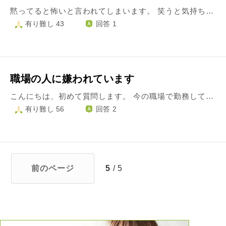
黙ってると怖いと言われてしまいます。 笑うと気持ち悪いと言われてしまいます。 何処へ行ってもやはり同じことを言われるので 自信もなくなってしまいます。 もう人にびくびくしながら生きていくのに 疲れました。 どうすればもっと楽しい生き方ができるのでしょうか？ 仕事場や私生活を明るく過ごしてみたいです。
有り難し 43
回答 1
職場の人に嫌われています
こんにちは、初めて質問します。 今の職場で勤務して4年になりますが、3年ほど前から職場の先輩に嫌われていると思うのです。 理由は全くわからないので、知らないうちに何か失礼な事をしてしまったのかもしれません。 すぐ上の先輩ですので、仕事の指示や確認などはその方がしてくれます。 仕事に差し障る嫌がらせなどは一切ありませんが、他の人とは雑談をしているのに私には何もなかったり、凄く淡々とした対応をされています。 そういうことがあって割と心は辛いのですが、仕事がとてもできる方で、そこはとても尊敬しておりその方から学ぶべき所も多々ありますし、仕事上必要な時はきちんと指導して下さいます。 もう3年ほどこのような状態ですので、仲良くなるのは諦めています。 何度か仲良くなろうと話しかけたりしましたが、うまくいきませんでした。仕事もあと1年で退職する予定です(先輩とは関係ない、別の理由です)。 ですので、私としては「世の中合わない人だって沢山いるのだから仕方ない、退職まで今のままで過ごそう」と思っておりますが、仏教的な考え方ですと、こういうような場合、どのような心で生きるのが良しとされているのでしょうか。 また、私のこの考え方は間違っているのでしょうか？ どうぞよろしくお願いします。
有り難し 56
回答 2
前のページ
5
/ 5