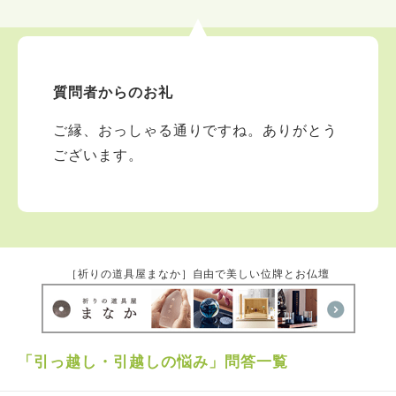
どうにかなるさ！と思考を変え、今日に至っておりま
す。一切衆生をお救いする事、それは経験させて頂いた
出来事があるからこそ、その痛みがわかるからできるの
ことです。迷わず、負けずぶれず道一筋に、あなたの希
望ある光輝く人生を楽しめますように。濃霧も時がたて
質問者からのお礼
ば天晴の如く見通しが良くなるように人生の羅針盤とな
り皆様に寄り添い、慈悲の回向の光を届けさせて頂きま
ご縁、おっしゃる通りですね。ありがとう
す。 開かれたお寺と志を忘れないよう挑み続けます。
合掌 礼拝
ございます。
［祈りの道具屋まなか］自由で美しい位牌とお仏壇
「引っ越し・引越しの悩み」問答一覧