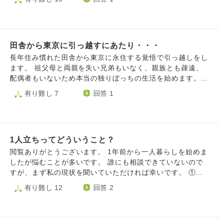
言っています） その時にそういう事は言わないでと伝えた
直すと言っていたが急に修理だけにすると言い出したり、内
のでそれ以降言われたことはありませんが思い出す度グルグ
見中に質問した内容に対し「壊れてない」と回答していたの
ル頭の中で思い出します。 今日初めて子育て広場で仲良く
に後から「不具合がある」と申告してきたり、度々後出しが
なったお友達グループで遊び物凄く平和で楽しくて離れるの
あります。 また仲介業者も後出しの不具合箇所をこちらに
が余計寂しくなってしまいました。 今日遊んだ場所まで今
田舎から東京に引っ越すにあたり・・・
伝える際も淡々としていて反省すらしていません。玄関の鍵
妊娠中で通院してるいる病院から20分だったりと行けない距
や床暖房等大型の箇所は仲介業者として売主からの申告以外
長年住み慣れた田舎から東京に永住する覚悟で引っ越しをし
離ではないのですが、せっかくステキなお友達が出来たのに
でも確認すべきであると指摘しましたが売主から申告された
ます。 祖父母と両親を失い兄弟もいなく、親族とも疎遠、
なあ。と悲しくて堪りません。 夫にこういう事を話したら
内容を伝えるのが仕事だと主張されています。 売主と仲介
配偶者もいないため本当の独りぼっちの生活を始めます。
嫌な気持ちになることは重々承知なのは分かっているので私
業者への不信感が募り気持ちの良い取引が出来ません。 こ
新しい仕事に転職、新しい土地での生活と期待半分・不安半
有り難し 7
回答 1
も出来るだけポジティブに考えるように最近心掛けていたの
ちらの思いを伝えても「全て含めて中古物件ですから…」と
分（もしかしたら不安要素が強いかもしれません）ですが、
ですが（引っ越したら新しい場所にどんどん行ってみよう！
の回答で解決になりませんでした。 しかし物件が気に入っ
生きていかなければならないので何とか踏ん張ってみます。
など）今日楽しかった分ずんと沈んでしまい辛いです。 新
ている以上、こうした不信感や納得出来ない事象があっても
ただ、ここで失敗してしまったら後が無いのでもう人生を賭
生活に向けて前向きになれるようなお言葉を頂けたら嬉しい
我慢して取引を続けるべきでしょうか。 数日考えて怒りの
けるしかありません。 ただ私は失うものも無いですし、何
です。
気持ちを冷却することに努めましたが悲しみに変わっただけ
1人立ちってどういうこと？
も背負うものも無いので好きなように頑張ってみます。 そ
でした。
こで、この先の心構えや生きていくにあたり必要なこと、必
閲覧ありがとうございます。 1年前から一人暮らしを始めま
要な考えをご教示していただけたら幸いです。 宜しくお願
したが悩むことが多いです。 誰にも相談できていないので
い致します。
すが、まず私の現状を聞いていただければ幸いです。 ①私は
一人暮らしをする前は虫歯がありませんでしたが、上下虫歯
有り難し 12
回答 2
になりました。 歯磨きのために移動が辛く、歯磨きをしな
い日もあります。 ②ブランドバッグを買いたい、と思い彼氏
や親に内緒で風俗に働くようになりました。その結果、客と