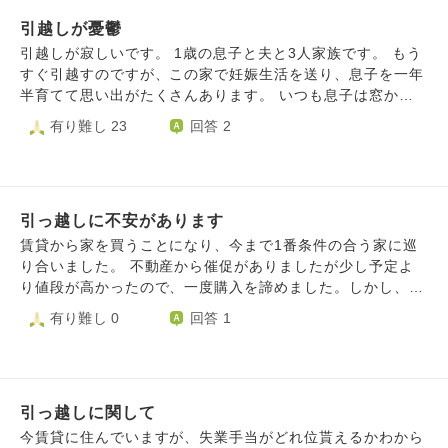
引越しが憂鬱
引越しが寂しいです。 1歳の息子と夫と3人家族です。 もう
すぐ引越すのですが、この家で妊娠生活を送り、息子を一年
半育てて思い出がたくさんあります。 いつも息子は窓から
外の景色を眺めて電車や鳥、空を見ています。次の家はあま
有り難し 23
回答 2
り眺めが良く無いので、窓の外を眺めるキラキラした目はも
う見れないのか…と今の家と比較してもう見れない姿を思い
出しては泣いてしまいます。 街自体も今住んでいるところ
の方が好きだし、しょっちゅう通った公園とお別れするのも
引っ越しに不安があります
寂しいです。公園にも道にもたくさんの思い出があります。
新しい思い出ができる期待もありますが今は悲しみが勝って
賃貸から家を買うことになり、今まで1番条件の合う家に巡
います。どうしたらいいですか？
り合いました。 不動産から催促がありましたが少し予定よ
り値段が高かったので、一度購入を諦めました。しかし、こ
れ以上はないね！ということになり、改めて思い切ること
有り難し 0
回答 1
に。 ただ、私は今の土地を離れるのが不安です。２０年以
上住み続け、実家も近い。引っ越し先も車で10分とかなので
すが、正直家を思い切れないのはその不安があるからかなと
思います。 この不安はやめといた方がいい不安ですか、、
引っ越しに関して
それとも思い切っても大丈夫ですかね、、。 一度辞めよう
としたのにまた考え直してるのも運命なのかな、、、とか思
今賃貸に住んでいますが、失業手当がどれ位貰えるかわから