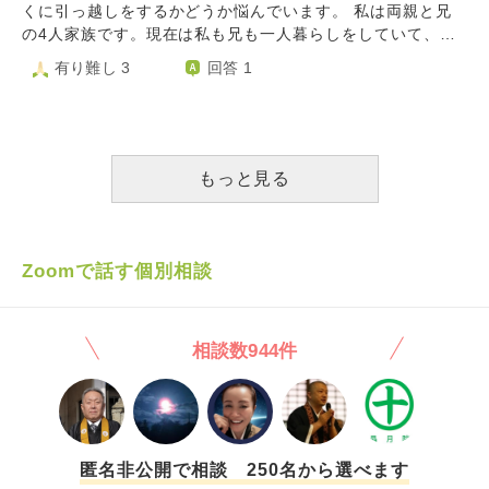
るでしょうか？新築いいなー！楽しみでしょ！？って言われ
か。 ②また愛着のあるモノを処分する場合に必要なコトがあ
くに引っ越しをするかどうか悩んでいます。 私は両親と兄
るけど、全く楽しみじゃないです。
ればご教示ください。 ◆また木を切らなければならない場
の4人家族です。現在は私も兄も一人暮らしをしていて、両
合、木にも生命があるので切るのがためらってしまいます
親は飛行機で2時間かかる、かなり離れたところに住んでい
有り難し 3
回答 1
し、長年一緒に過ごしたものです。切らなければならないと
ます。 2年前、両親の都合で私と兄は一人暮らしをすること
き、木の立場を考えた時、何かすることがありますか？ よ
になりましたが、両親は兄と私が近くに居る方が嬉しいと、
ろしくお願い致します。
帰省する度にこっちに引っ越してきて欲しいといった話をや
んわり告げられます。（強制的ではありません） 兄も両親
と離れた生活は精神的に安心しないようで、近々実家付近へ
もっと見る
の引っ越しを検討しているようです。仕事もフリーランスで
場所を選ばないので、今すぐにでも引っ越しができます。
実家の近くは穏やかで過ごしやすく、私の住んでいるところ
より物価も安いので、今の家賃でもっと広い部屋が借りられ
Zoomで話す個別相談
ます。（生活に重点を置いている私にとってはこの上ない喜
びです）体調不良になっても家族が近くにいれば安心します
し、おまけに帰省代もかからないので、貯金もできます。
相談数944件
こういった理由から私も引っ越しを考えていましたが、そう
なると仕事を変えなくてはいけないのと、友人に会えなくな
るという問題があります。仕事は特に不満なく新卒から同じ
会社で勤めていますし、友人は数少なく滅多に会いません
が、確かな関係を築いてきました。 更に兄が私と一緒に引
っ越しをしたいと考えていることもわかり、両親と兄から求
匿名非公開で相談 250名から選べます