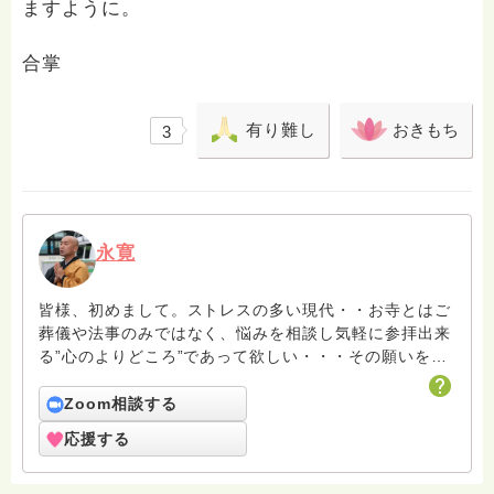
ますように。
合掌
有り難し
おきもち
3
永寛
皆様、初めまして。ストレスの多い現代・・お寺とはご
葬儀や法事のみではなく、悩みを相談し気軽に参拝出来
る”心のよりどころ”であって欲しい・・・その願いを叶
えさせて頂きました。仏縁を頂き真言宗の小さな手作り
のお寺を開山させて頂き4ヶ月が過ぎました。妻を脳腫
Zoom相談する
瘍で看取り、東日本大震災で彼女を失い、父を心筋梗塞
応援する
で看取り、障がいのある長男と健常児の次男を育てる父
子家庭の父、押し寄せるこれでもか！と来る障害。・・