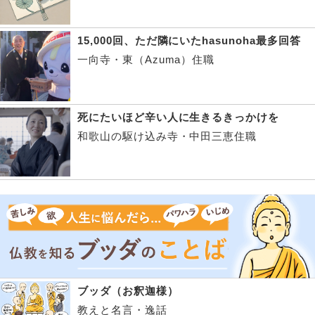
15,000回、ただ隣にいたhasunoha最多回答
一向寺・東（Azuma）住職
死にたいほど辛い人に生きるきっかけを
和歌山の駆け込み寺・中田三恵住職
ブッダ（お釈迦様）
教えと名言・逸話