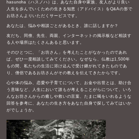
hasunoha（ハスノハ）は、あなた自身や家族、友人がより良い
人生を歩んでいくための生きる知恵（アドバイス）をQ&Aの形で
お坊さんよりいただくサービスです。
あなたは、悩みや相談ごとがあるとき、誰に話しますか？
友だち、同僚、先生、両親、インターネットの掲示板など相談す
る人や場所はたくさんあると思います。
そのひとつに、「お坊さん」を考えたことがなかったのであれ
ば、ぜひ一度相談してみてください。なぜなら、仏教は1,500年
もの間、私たちの生活に溶け込んで受け継がれてきたものであ
り、僧侶であるお坊さんがその教えを伝えてきたからです。
心や体の悩み、恋愛や子育てについて、お金や出世とは、助け合
う意味など、人生において誰もが考えることがらについて、いろ
んなお坊さんからの癒しや救いの言葉、たまに喝をいれるような
回答を参考に、あなたの生き方をあなた自身で探してみてはいか
がでしょうか。