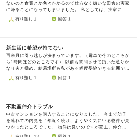
ったり、、今が幸せで変化するのが不安です。
ないのと食費とか色々かかるので仕方なく嫌いな田舎の実家
に帰ることになってしまいました。 私としては、実家に良
い思い出がなく、通勤にもかなり不便なので本音は帰りたく
有り難し 1
回答 1
ありません。（中学校時代に酷いいじめもあり、大学時には
喘息になり新卒時も中々就職先が決まらなかったので） ま
た、実家に引っ越ししてもあまりに不便なので仕事が余計決
まらないのではないかと不安もあります。 都会圏への引っ
新生活に希望が持てない
越しならともかく、 したくなかった引っ越しなので 荷造り
もあまりやる気が出ません。 私としては、普通に仕事をし
再来月に引っ越しが決まっています。（電車で今のところか
て 都会で暮らしたいだけですが、 私ばかり何度も何度も活
ら1時間ほどのところです） 以前も質問させて頂いた通りか
動しないといけないのは、正直神様に嫌われているのではな
なり夫と揉め、結局場所も私がある程度妥協できる範囲で
いかと思います。 正直、私がいない方が母も楽ではないか
（近くに子育て広場、公園、スーパー、ドラッグストアがあ
有り難し 1
回答 1
と思います。 一時的に、実家に引っ越しして 仕事が早く決
る、駅までバスが沢山あるなど、、、）決めました。 新築
まり正社員になれれば 都会の分譲への引っ越しも考えては
のマンションなので楽しみなところもある一方で、今のとこ
いますが自信もなくしている状況です。
ろは子育て広場で出会ったお友達や保育士さん、近所で仲良
くなったママ友もみんないい人で離れると思うと切なくなり
不動産仲介トラブル
ます。 家を決めた時に言われた「新しい友達は新しい環境
で作っていけばいい」、たまには今住んでるところに行きた
中古マンションを購入することになりました。 今まで幼子
いと話すと「それより新しい場に行って友達増やしたら？」
を連れての内見を半年近く続け、ようやく気にいる物件が見
など身勝手な心無い言葉を思い出し何でこんなに自分自分な
つかったところでした。 物件は良いのですが売主、仲介業
んだろうと悲しくなります。（本人は本当に悪気なさそうに
者に難ありで現在悩んでいます。 売主は破損扉を交換して
有り難し 18
回答 1