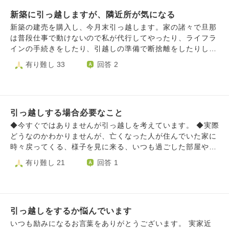
いる時しかシャワーやお風呂に入らなくなりデリケートゾー
新築に引っ越しますが、隣近所が気になる
ンがいつも荒れています…。 ③また、「あんたが移動する度
ゴミができる」と家族に言われるほど汚部屋でした。 今住
新築の建売を購入し、今月末引っ越します。家の諸々で旦那
んでる部屋もゴミが溢れだしています。 一応ゴミ箱はある
は普段仕事で動けないので私が代行してやったり、ライフラ
のですがゴミが満帆で、捨てられません。 ④ゴミを捨てるの
インの手続きをしたり、引越しの準備で断捨離をしたりして
も苦手で、例えばダンボールとかもHPや看板？を見ても捨
います。 役場に行ったりするのも相当なストレスがかか
有り難し 33
回答 2
て方が分からないので燃えるゴミにこっそり混入して捨てて
り、胃腸炎になり、体調を崩しています。家、と言うワード
しまっています…。 違反なのに申し訳ないと思っています
を見たら胃が痛みます。 ２件同じ建売が建っていて、もう
が、どうしたらいいのか分かりません。 客観的に見て、こ
一件がまだ購入する人が決まっていません。今日立会で、隣
の生活は自立している・理想のものとは違うなと感じていま
は誰か決まりましたか？と聞くと若い方が購入を考えている
す。 心が折れることも多いです。 自立したいという思いで
引っ越しする場合必要なこと
とのことでした。 ちょうどタイミング良くTwitterで迷惑な
一人暮らしを始めましたが、私には向いてないでしょうか。
近所の人の動画をあげている人を見て、怖くなりました。
◆今すぐではありませんが引っ越しを考えています。 ◆実際
上記のような、一人暮らしの相談がなかなか出来ず困ってい
すごい人だったらどうしよう？仲良くなれなかったらどうし
どうなのかわかりませんが、亡くなった人が住んでいた家に
ます。 実家に戻るべきだと思いますか？
よう？その人には仲良しの近所の人がいるのに、私にはいな
時々戻ってくる、様子を見に来る、いつも過ごした部屋や椅
くて近所に馴染めなかったらどうしよう？いろんなことが気
子に座っている、という話を時々聞きます。この場合、例え
有り難し 21
回答 1
になって今涙が出そうです。 やっと新築を購入して...頑張
ば引っ越しをしてその場所に住んでいた家がなくなったり、
って引っ越しを決断して、ここまできたのにしょうもないこ
愛着あるものが亡くなった場合、あるいは大切にしていた庭
とで悩んでいます。子供二人男の子がいるので、歳が近い子
の木や花もがなくなった場合、亡くなった人はどう感じるか
がいれば仲良くなり、いずれ遊ぶようになるのかなと。その
が気になります（寂しさや悲しさなどがあるのでは）。 ①引
時の付き合いとかも考え込んで胃が痛くなります。 挨拶は
引っ越しをするか悩んでいます
っ越す場合、そういう悲しい寂しい？思いをさせないために
絶対にするようにしたいです。 どうしたら明るく考えられ
は、どのようなことを行い、引っ越しすればいいでしょう
いつも励みになるお言葉をありがとうございます。 実家近