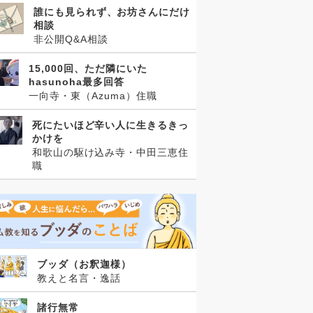
誰にも見られず、お坊さんにだけ
相談
非公開Q&A相談
15,000回、ただ隣にいた
hasunoha最多回答
一向寺・東（Azuma）住職
死にたいほど辛い人に生きるきっ
かけを
和歌山の駆け込み寺・中田三恵住
職
ブッダ（お釈迦様）
教えと名言・逸話
諸行無常