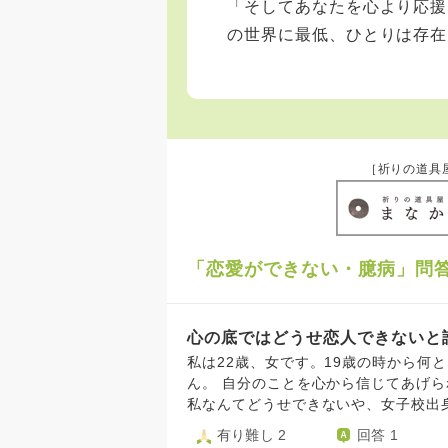
「そしてあなたを心より応援
の世界に最低、ひとりは存在
［祈りの道具
「恋愛ができない・臆病」問
心の底ではどうせ恋人できないと
私は22歳、女です。19歳の時から何
ん。 自分のことを心から信じてあげられなくて、すぐ人と比較して初手で諦めてしまうのです。
私なんてどうせできないや、女子校出身だしみたいな。 今から考
た。今だって若い。でもすぐに自分な
有り難し 2
回答 1
観的に見ても積極的に関わりたくない