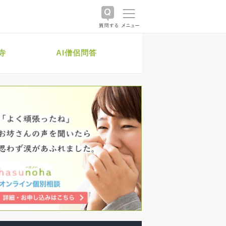
寺
AI僧侶問答