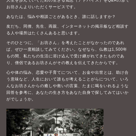
人生を歩んでいくための生きる知恵（アドバイス）をQ&Aの形で
お坊さんよりいただくサービスです。
あなたは、悩みや相談ごとがあるとき、誰に話しますか？
友だち、同僚、先生、両親、インターネットの掲示板など相談す
る人や場所はたくさんあると思います。
そのひとつに、「お坊さん」を考えたことがなかったのであれ
ば、ぜひ一度相談してみてください。なぜなら、仏教は1,500年
もの間、私たちの生活に溶け込んで受け継がれてきたものであ
り、僧侶であるお坊さんがその教えを伝えてきたからです。
心や体の悩み、恋愛や子育てについて、お金や出世とは、助け合
う意味など、人生において誰もが考えることがらについて、いろ
んなお坊さんからの癒しや救いの言葉、たまに喝をいれるような
回答を参考に、あなたの生き方をあなた自身で探してみてはいか
がでしょうか。