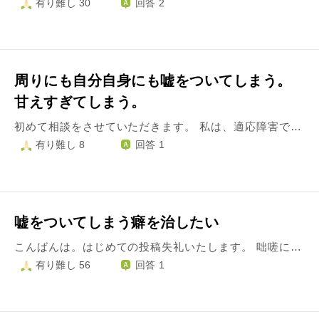
有り難し 30
回答 2
周りにも自分自身にも嘘をついてしまう。
甘えすぎてしまう。
初めて相談をさせていただきます。 私は、適応障害で会社を約1年半、休職しています。 職業は道路の計画、設計をしております。 妻（妊娠6か月）と2人暮らしをしております。 休職中ではありますが、リハビリという形でポツリポツリと出社しております。 正月明けは1週間ほど出社できておりましたが、今現在はまた休んでしまっています。 休職を解除してもらうには、ある程度（3週間ほど）出社し続けなければなりません。 頭では分かっていても、毎朝、休むことを選択してしまう自分が情けないです。 明日は行こう、明日は行こう、と思っても心が折れてしまいます。 仕事内容は好きなのですが、出社したときの周りの目線を想像すると、怖くて休んでしまいます。 そんな私の悩みは、周りや自分自身に嘘をついてしまうことです。 毎日休んでしまっているのに、「毎日出社している、たまに休んでしまうから休職が長引いている」と妻に嘘をついてしまいます。 心療内科に通っていますが、そこでも「毎日出社しています」と嘘をついてしまいます。 自分自身に嘘をついているのではないのかと思うことも多々あります。 例えば、会社に行きたくないという目的を果たすために、適応障害や不安感を理由、引き合いに出しているのではないのかと。 それにより、自分を正当化しようとしているのではないのかと。 また、自分は今の環境に甘えすぎているような気がします。 生活は、自分の今までの貯金や、妻が働いているお給料でやっていけています。 上司も適応障害で休職中のことを気にかけてくれています。 毎日、現実逃避のように睡眠多過になり、時間を無駄遣いしている自分がいます。 そのような嘘や甘えから抜け出したいのですが、その勇気が出てきません。 「現状をよし」としてしまっているもう一人の自分がいることが情けないです。 情けない話ですが、このような自分が父親になれるのかも不安です。 このような嘘で塗り固めてしまった、甘えた自分に何かアドバイスをいただければ幸いです。 ご回答の程、宜しくお願い致します。
有り難し 8
回答 1
嘘をついてしまう癖を治したい
こんばんは。はじめての投稿失礼いたします。 咄嗟に嘘をついてしまう癖を治したいです。 とても些細なことで嘘をついてしまいます。 しかも、相手のためにつく嘘ではなく自分を守る、良く魅せたいという思いからくる嘘です。 毎回、いつばれるかと内心とてもひやひやしています。苦しいです。 何度も癖を治そうと試みましたが、根気が足りないせいか結局暫くすると嘘をつき始めてしまいます。 恋人にも家族にも嘘をついていて、もう信頼も無くなっていると思います。 本当に嘘をつく癖は治るのでしょうか？ 嘘をつきたくてついている訳じゃないのに、いつもいつも自分の口から出てくる言葉は嘘ばかり。苦しいです。
有り難し 56
回答 1