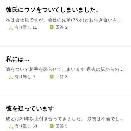
彼氏にウソをついてしまいました。
私は会社員ですが、会社の先輩(35才)とお付き合いをしています。 周りの人たちには内緒にしています。 そのため、タイミングが合えば一緒に帰ったり、帰りがけにデートしたりもしますが、基本的に平日は別々で帰ることが多いです。 その時は必ず、帰りの電車にメールするのが、私たちの毎日の習慣です。 先日も彼氏の方が先に仕事を終えたので、帰りが別々となりました。 私もその後仕事を終えたので、これから帰るよとメールしました。 その後帰りの準備をしながら、メールのやり取りをしていたのですが、帰る直前でトラブルが起きて、会社に待機しなければならなくなりました。 本当はその時に、その話を伝えるべきだったのですが、彼から今度旅行に行こうと誘ってくれたメールだったので、どうしてもやり取りをやめたくなく、続けてしまいました。 また彼に「もうそろそろ家についた？」と聞かれた時に、「ついたよ！」っとウソをついてしまいました。 以前仕事中にメールを続けるのはいけないと怒られたことがあったので、咄嗟についてしまったウソですが、いつか彼にも必ず誰かから話が伝わる気がします。 私がなにかきちんと話していないことも必ず怒るので、人から伝わったら余計怒ると思います。 そのため怒られるの覚悟で、ウソをついたことを自分から謝ろうと思います。 今週末は会う予定が無いので、まずはメールで謝ろうと思います。 そうは言ってもやはりなるべくケンカはしたくないのですが、どのように謝れば誠意が伝わるでしょうか？ ウソをついたことはすごく後悔してますので、アドバイスをいただければと思います。
有り難し 11
回答 2
私には…
嘘をついて相手を怒らせてしまいます 過去の親からの暴力 援で指示に従わせた女が嘘をついてしまえば楽だよ って言われたこと このことにより今になっても嘘をついてしまいます どうしたら過去のこと忘れ嘘をつかず 相手のことを世に戻せますか… 相手の信用は無くなってしまったんですけどまた信用を取り戻ししたいです お願いします…
有り難し 9
回答 3
彼を疑っています
彼とは20年以上付き合ってきました。 最初は不倫でしたが15年ほど前に離婚したと言われたんです。 それ以来高齢のご両親の介護のため仕事もままならない彼に お金を貸し続けました。 生活費はもちろん、入院や施設の入居代も立替えました。 彼の交通違反金、車の購入費、税金など全て私が払ってます。 結婚なんかどうでも良かった。生きていてくれればいいとそれだけを願って 支えてきたつもりでした。 その彼は3年前から自分は癌だと言ってます。 私はまた治療費を貸しました。そしてその病気の患者会に入って病気の 情報を集め始めてからおかしいなと思い始めたんです。 同じ頃嘘の一つがわかりました。離婚してなかった。 でも病気は本当だと言います。平均余命3年だと。 今年3年目、生きていてと願う気持ちは今も変わりません。 でもずっとだまされていました。ちなみにお金も全く返してくれません。 もし病気が本当なら彼を責めて返済を催促するなんてやってはいけない事 なのかもしれません。 何であの時責めてしまったんだろうと思いっきり後悔するかもしれない。 でも疑わしいところがいくつもあります。 20年も好きだった人を疑う自分がすごく嫌でもあり、 貸したお金に執着する自分ももちろんいて 今後の対応に思い悩んでいます。
有り難し 54
回答 5