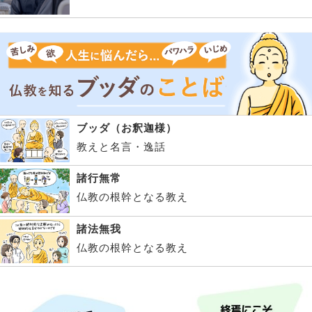
ブッダ（お釈迦様）
教えと名言・逸話
諸行無常
仏教の根幹となる教え
諸法無我
仏教の根幹となる教え