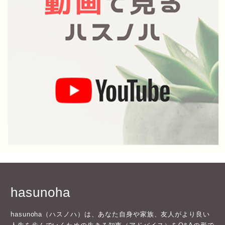
hasunoha
hasunoha（ハスノハ）は、あなた自身や家族、友人がより良い