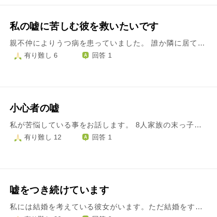
私の嘘に苦しむ彼を救いたいです
親不仲によりうつ病を患っていました。 誰か隣に居てほしかった。それが愛ではなくても。 5年生の1年間で2人ほどと形式上「付き合う」ことをしました。 4年生までにちゃんとお付き合いと呼べる人が2人、計4人の元交際相手が居ます。 留年が決まった直後、私の心の隙間にそっと寄り添ってくれたのが現在の彼です。 今の彼への愛情を愛と知った今、長くて２，３か月の出来事でしたので私の中では「過去の人は私が利用した人であって彼氏とは違う」と思いました。 今の彼は私が付き合うのが初めてで年齢も3つ年下です。 そのこともあり、あまり恋愛経験豊富と思われたくなく、交際当初から元彼は2人、と言っていました。 わたし自身そう思いたかった、という気持ちもありました。 2015年9月、私の5年生の時のことが彼にばれてしまいました。 彼と深く話し合い、距離を置くことにしましたが、お互いが好きでどうしても耐えられず受け入れて今を一緒に生きるという結論に至りました。 しかしこの3日間ほど問題が起きました。 彼は現在部活の合宿中です。 自由時間が多くあること、個室であること、また彼の同期が自分の元カノとの性事情をネタにして話したことなどにより、9月に大喧嘩をした時のことを思い出して仕方なくなってしまったようです。 「自分が彼女の1番初めの彼氏になりたかった」 「たしかにそこに愛はあったはずだ」 「この世界にねっさんとの楽しかった思い出を持っている元彼がいる」 それに加えて、 「9月のあの時に『一番信じていた人に裏切られた』と思った」感情を思い出してつらくなってしまっているようです。 会っているときは楽しいし幸せ、お互いのことも大好きでかけがえのない人です。 なのに少し物理的距離が離れると、嫌な考えばかり浮かんでしまう。 今の私がどんなに誠意を尽くして愛情を注いでもこの事は彼からは消えないだろうと思うと、悲しいし辛いですが、この事は自業自得だからわたしが悲しむのは違うし、彼に癒えない傷を作ってしまったわたしは加害者だと思います。 別れも考えましたがお互いが好きで仕方なくて、どうしても会いたくなってしまいます。 9月の時にお互い思い知らされました。 彼はどうすれば救われるのでしょうか。
有り難し 6
回答 1
小心者の嘘
私が苦悩している事をお話します。 8人家族の末っ子として育ちました。1番上とは16も離れています。 そのせいか、大人の方と接する方が得意でした。 いつからか…同年代の友達との接し方が分からなくなってしまったのです。 なぜその話で盛り上がれるのか なぜその遊びが楽しいのか 歪んだ見方をするようになってしまいました。 家族にそれとなくその話をしたら 「お前は頭がいいから周りの子より大人なんだよ。」 と言われ 自分は周りより精神的に大人だから楽しめないのか と自分でも思うようになりました。 それからは心の中でどこか周りの子を下に見るように過ごしていました。 そんな事をしていれば当然友達など出来るわけありません。 クラスに馴染めず学校に行くのが億劫になりかけていた時期に少し重い病気にかかり学校を長期休みました。 そこから休み癖がついてしまい小中学校、合わせて3年も通っていません たまに学校へ行ったかと思えば 何を話せばいいのか どうすれば自分に興味を持ってくれるのか などそんなことばかり考えていました。 「何もないなら作ろうか」 ふとそんな思いがよぎりました。 小3の頃だったでしょうか 初めて大きな嘘を吐きました。 みんなはそれに釣られ、一緒に遊んでくれました。 心から楽しいといった思い出がありません。 常に バレたらどうなるのか。 みんなに嘘を吐いている自分はなんて卑怯なのだ。 そんな気持ちが渦巻いてました。 結局嘘はバレてしまい信用を失いました。 それからです。 1度失敗を犯し心に深く傷を負った筈なのに 私は嘘吐き癖がついてしまいました。 嘘はいつか必ずバレてしまう。 頭では分かっているのにそういう場になると息をするように嘘を吐いてしまいます。 その度に酷い後悔に苛まれ、食事も喉を通らなくなります。 もう自分でもどうすればいいか分かりません つい先日も小さな嘘を吐いてしまい常に自分を攻めながら生きています。 正直に話すのが怖くてたまらない。 だからと言って嘘を吐くと余計に苦しくなる。 堂々巡りです。 全部自分が悪いのは分かっています。どうしても変われません。 どうすれば正直に生きる事が出来るのでしょうか？
有り難し 12
回答 1
嘘をつき続けています
私には結婚を考えている彼女がいます。ただ結婚をするにあたって１つだけ問題があります。 それは私の親についてです。私が19歳の大学生頃で彼女と付き合って少したった時に私が彼女の実家に宿泊した事があります。私の親はその事について大変激怒しました。その時は私の話をなに１つ聞いて貰えず、話するたびにその彼女とは別れろとしか言われませんでした。そして、別れなければ大学のお金は払わない、今までの学費も返してもらうと言われ、仕方ない彼女と別れたと嘘をついてしまいました。 ですか、その後も彼女とお付き合いを続けて現在までいます。 この嘘の事は私は墓まで持っていくつもりです。結婚するにあたってこの事は親に伝えたほうがいいのでしょうか？