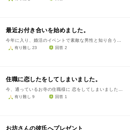
最近お付き合いを始めました。
今年に入り、婚活のイベントで素敵な男性と知り合う機会がありました。 一度目の食事で、彼からお坊さんだということが伝えられました。 私自身が彼に惹かれていたこともあり、それ以降何度かデートを重ねて、つい先日お付き合いを申し込まれました。 (私30歳、彼32歳) 告白される直前までは、お坊さんとお付き合いすることに対して大きな不安がありました。 今はその不安がないとは言い切れませんが、気持ちを伝えてくれた彼を支えたいと 思っています。 そこで、今後次のステップ(結婚)に進む前に、なにか準備が出来ることがあるなら挑戦したいと考えています。 彼とお付き合いする前から、着物のレッスンに行こうと考えていたのですが、それ以外でなにかできた方が良い、助かる、などあれば教えていただきたいです。 ちなみに彼は、曹洞宗とのことでした。
有り難し 23
回答 2
住職に恋したをしてしまいました。
今、通っているお寺の住職様に 恋をしてしまいました。 最初は、恋心なんて全くなく 私が僧侶になりたい得度を したいとご相談に行ってから の出会いになります。 そして、僕が師匠になるには 周りとのコミニケーションや 信頼関係を深めてから なので、プチ修行だと思って 参加出来る行事には参加して 周りとの縁を深めなさいと アドバイスを頂き月3回程 行ける行事には全て行き 通わせて頂いている現状に ございます。 そうして、いろいろお話しを したり行事に参加して行くうちに この人の力になりたい この人の周りの人の力に なりたい、この方の大切な 方を寄り添い助け合って 守って行きたいと思うようになりました。 ですが私は、住職様に恋心すら伝えていません。なぜなら周りの目が気になるからです 相手の立場を考えてるからこそです。 私が伝えて住職が困ってしまったら この気持ちが周りにバレていつしか 周りからの印象が悪くなったら 住職様の立場がないなと ただ、住職様が疲れている顔を一瞬見せた 時がありまして。 頑張っているのはわかります。 わかるんですが、無理しないでください。 と伝ると僕が頑張らないと 誰が頑張るのよと笑顔で返された 時があり、あぁこの方はいつも 辛くとも周りばかり考える人だなって 優しい人だなって だからこそ、こんな優しい仏様の ような人を失いたくない。 皆にはこの人が必要だ。 だから力になりたいと益々 思えました 僧侶になりたいと言っておいて 恋心を持つなんてよくない 事だとは思っております そんな疑問をもつなかで 皆様に質問させてください。 僧侶になる事だけが皆を 救える道でしょうか❓ 私は最近、誰かの幸せを思うのが 愛であると感じます 僧侶にならずともボランティアで お手伝いをし住職様のサポートをし 住職様の大切な方達を守る。 僧侶にならずとも愛は伝える 与える事は出来るのではないか と思うようになりました。 そして、愛とは自分の者にする 為の支配ではなく この人に元気でいて欲しい。 この人が生きていてくれたら 十分幸せだ。 それだけで私は幸せになれるのです。 お互いが助け合い思い合い 慈しみあい生きる事が幸せです。 他に地位も名声もなく 健康に生きる誰かの笑顔幸せが 見れたら幸せなのではないかと 皆様の意見をお聞きかせください。 私の愛は間違いでしょうか。
有り難し 9
回答 1
お坊さんの彼氏へプレゼント