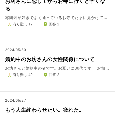
お坊さんに恋してからお寺に行くと辛くな
る
雰囲気が好きでよく通っているお寺でたまに見かけていたお坊さんが気になるようになってしまいました。 そのお坊さんとは話した事もないのですが何度か見かけるうちに立ち振舞いの美しさに惹かれて恋をしていることに気がつきました。 元々そのお寺にはリフレッシュのつもりで通っていたのですがお坊さんに恋をしていることに気がついてからはそのお坊さんに会えない(見かけられない)とガッカリして帰るようになってしまいました。 ご本尊にお参りしたりご祈祷にも参加しているのにお坊さんに会えないだけで以前と違いリフレッシュできなくなってしまっています。 恋すること自体は悪いことではないはずなのにせっかくお寺にきても悲しい気持ちになるのはそのお坊さんとは良きご縁ではないということでしょうか？ お坊さんに話しかける機会もなさそうなので想いは胸に秘めておくつもりですが何のためにこの恋心は生まれたのかと考えてしまいます。 どなたかこのような状況にアドバイスをいただけないでしょうか？ 私は今後どのような心持ちでお寺に通えばいいのでしょうか？
有り難し 17
回答 2
2024/05/30
婚約中のお坊さんの女性関係について
お坊さんと婚約中の者です。お互いに30代です。 お相手の女性関係を疑い苦しい毎日です。 付き合った当初から女性好きが窺い知れる言動が多く僧侶なのになぁ…と気になっていましたが、彼の冗談っぽい雰囲気もあり深刻な事態には発展していませんでした。 数ヶ月前の夜一緒に彼のスマホを見ていましたら知らない女性から電話があり「気にせず取って」と促しましたが頑として取らないという出来事がありました。 彼の動揺が感じられ嫌な予感がして、掛け直すことも勧めたのですが「長くなるかもだから」「デート中に電話されるの嫌でしょ」と結局私の前では電話をしませんでした。（彼は普段からデート中に仕事の電話をよく受けています。仕事柄当然だと理解していますので苦言を呈したことはありません） 彼曰くお寺関係の方だそうですが、絶対に私の前では電話したくないようでしたので「不安なのでその人との関係性を教えてほしい。お寺関係の方なら紹介してね」と伝えました。 すると「薄い知り合い。なぜ紹介しないといけないのか？」「連絡先は向こうから求められた」との回答でした。 彼は疑われたことに気分を害したらしく、私から謝りましたが、疑われても仕方ない出来事と対応なのではとの思いが拭えずその日は険悪なまま解散となりました。 翌日彼は出張で、出張後一か月程彼の怒りが続いていたようでまともに連絡がとれない日々が続きました。 私から働きかけやっとやりとりできるようになり、改めて例の電話の要件を尋ねたところ、その女性が出張を知っていてお土産をリクエストされたようです。彼はそれに応え送ってあげたとのことでした。 紹介できない「薄い知り合い」から夜に電話、お土産を求められ、買ってあげる…何か不自然に感じています。 私は信頼関係を築くためにはとことん話合いお互いの価値観を知っていくべきだと思っており、その重要性も伝えているのですが、彼は疑われていると感じ傷つくようで、話合いが上手くいきません。 疑うときりがないので信じなければとも思います。しかし遠方に嫁ぐため断腸の思いで正社員を辞めただけに、彼に私の不安な思いを理解して貰い、積極的に話合い明確に疑いを晴らしてほしいと思ってしまいます。 彼は今も彼女と連絡を取っているようです。 私はどのように対応するべきでしょうか。 長くなりましたが、何卒ご助言頂けますと幸いです。
有り難し 49
回答 2
2024/05/27
もう人生終わらせたい。疲れた。