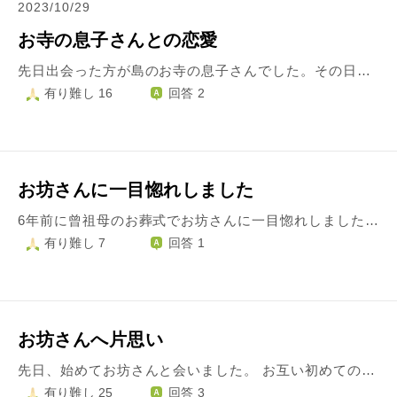
2023/10/29
お寺の息子さんとの恋愛
先日出会った方が島のお寺の息子さんでした。その日から毎日連絡を取り合い食事にも何度か行きなかなかいい雰囲気で、今後進展がありそうです。 しかし、母にいい感じの人がいると話をすると島のお寺の息子という理由で「恋愛はして欲しいが、結婚はして欲しくないから応援はできない。私は関わらないから好きにやってくれ」と言われました。 反対される理由としては、 ・寺に嫁げる品格ではない(私が男っぽくガサツな性格なため) ・家柄(結婚時のお金のことなどを考えているみたい) ・島(相談ができるような相手がいない、実家からも遠い) ↑のようで、話した次の日から明らかに態度が冷たく突き放されていると感じます。 私としては数年彼氏がいないので、上手く行けばいいなと思っています。しかし先を見据えた時に母がこのような考えをすることも理解できます。 正直、将来の事は交際を始めないと考えることができません。交際をする中で相手のご両親に会う機会や、島に行く機会があるはずですからそこで先を見据えて考えることが出来るのではと思っています。 このまま交際に発展すべきか、それとも母の意見を聞いて諦めるべきか悩み苦しんでいます。
有り難し 16
回答 2
お坊さんに一目惚れしました
6年前に曾祖母のお葬式でお坊さんに一目惚れしました。しかし、なかなかお坊さんと会える機会も無いためだんだん気持ちも薄れていきました。 今年に入って祖母が亡くなり一目惚れしたお坊さんにもう一度お会いすることが出来ましたがやっぱりカッコよくてまた気持ちが戻ってきました。私は18歳でお坊さんは30前後。歳の差もありますし、お坊さんという職業のため会える機会も少ないです。この間の法事でも話しかける勇気が出ませんでした。 お坊さんは住職様で独身だと分かっていますがいつ結婚してもおかしくない為焦ってます😣 まずはお坊さんと顔見知りになりたいです。 どんな風に私の存在を伝えるのが良いですか？
有り難し 7
回答 1
お坊さんへ片思い
先日、始めてお坊さんと会いました。 お互い初めての感覚がなく普通にカップルかのような仲の良さでした。 家路についた後、数年LINEしてから連絡取れず… 改めて会えないかと連絡したところ即返事があり次に会う日にちも決まりました。 また数件LINEした後、3日前より未読スルーです。 彼曰くお彼岸で忙しいだとか… この恋はただの恋だと思っておらず 簡単には諦めたくありません。 ですが諦めて次に行くべきなのでしょうか？ それほど初対面でビビっときました。
有り難し 25
回答 3