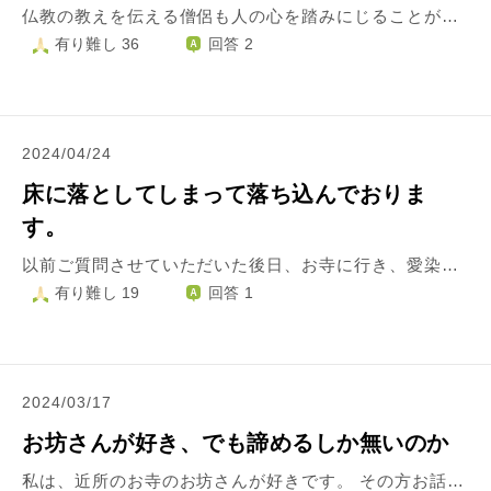
仏教の教えを伝える僧侶も人の心を踏みにじることが平気なのですね。 裏切られた気持ちで苦しいです。 知り合ったのは10数年前、身分を隠す彼の不誠実さに不信感が募り2年目には次第に距離を置くように、時折りメールがありましたが時候の挨拶程度。 コロナで人との交流がなくなり寂しさが募っている時、また彼から連絡が、 その道のプロですから言葉巧みに私の心の隙に入り込まれ10年以上拒み続けたのですが男女の関係に… 何度か会ったのですが、その後メール無視からの自然消滅狙いなのか 連絡がありません。 口説き落とすまではしつこい程に連絡をしてきました。 いつかは心から結ばれると信じていたのに、今は弄ばれたのだと悔しくて悔しくて心が引き裂かれる毎日。忘れる為に次に進むべきとは思うのですが、私の今までの人生を振り返ると、彼の存在で狂わされ人格までも全否定されたようで許せず復讐が頭から離れません。 その宗派では名の知れた地位のある僧侶です。 このまま、仏教界に身を置き偽善者の振りをし、のうのうと彼が人生を終えることが許せません。それ以前に人間として許せない。 このまま私の怒りが収まらなければいつ手をかけるか分かりません。私は生殖機能も働かなくなった身で生きている意味もないから…後悔もないかな。 訴えても同意だった、宗派の規模から揉み消される。 上記はセクハラで訴えられた彼の宗派で実際に起きた事。 僧侶も男だからと片付ける？ 私が浅はかだった。反省しても怨念が募るばかり。 なぜ女性ばかり犠牲にならないといけないのでしょう？
有り難し 36
回答 2
2024/04/24
床に落としてしまって落ち込んでおりま
す。
以前ご質問させていただいた後日、お寺に行き、愛染明王様のご真言や梵字が書かれた金色のカードと愛染明王様が描かれた金の護符(守護札？)の計2枚が入っているものを購入し、愛染明王様にお会いしてお参りさせていただきました。 その後、毎日それらを携帯ケースに入れて持ち歩き、最近では、お家で朝や寝る前にそれらを両手で持ちながら感謝申し上げたり悩みを聞いていただいたりご真言を唱えたりしております。 そのようななか、本日、外出時に焦っていた際に携帯ケースからそのカードと護符がするりと抜けて床に落ちてしまいました。 愛染明王様をお慕いしている者として、落としてしまったことがショックです。 落としてしまった護符とご真言や梵字のカードには、もう愛染明王様やそのお力やお心は宿らなくなってしまったのではないか、愛染明王様に失礼なことをしてしまったので、もうご加護をいただけないんじゃないか、というエゴな悩みで情けないのですが、その悩みに対する答えをどうか教えていただけないでしょうか。 また、私はそのお寺で塗香も購入しており、床に落としてしまったそれらを塗香で清めることは有効か、また他にも良い方法はあるのかということについても教えていただけないでしょうか。 愛染明王様がいつも見守っていてくださっているということが心強く、充実した日々を過ごしていた最中でしたので、少しショックです。 護符やご真言や梵字をもっと大事にしたいという戒めにもなりましたが。 このような質問で恐縮ですが、ご回答宜しくお願い申し上げます。
有り難し 19
回答 1
2024/03/17
お坊さんが好き、でも諦めるしか無いのか
私は、近所のお寺のお坊さんが好きです。 その方お話もしたこともまだほとんどないのですが、（何度か目があって母と私とお坊さんの3人で少し会話した程度）祖母が一年前に亡くなり、ここ最近関わることがあって少し話したりしていくうちにお人柄などに惚れてしまいました。 その為会ってゆっくり話してみたくて毎日のようにそこのお寺（祖母のお墓もある）に時間帯はバラバラで通っているのですが全く会えず… 諦めようとしましたが諦められません。 この場合どうしたらお坊さんと関わることができますか？ 敷地内にお家もあるのですがそちらにインターホンを押してもいいのでしょうか？ また電話するのは流石に迷惑ですよね、、そもそもその方が既婚かどうかもわからないのですが(_ _;) 迷惑には絶対なりたくないのですがこのままだと会えるのは1年後（祖母の2回忌）なのか、、と思うと悲しいです。 やはりこのまま通い続けるしか無いのでしょうか、、アドバイス頂けますと嬉しいです。