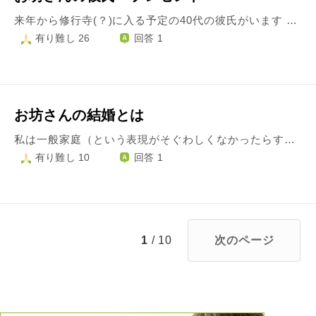
来年から修行寺(？)に入る予定の40代の彼氏がいます ゆくゆくは結婚も考えている関係です 彼氏のお寺の宗派臨済宗とのことです クリスマス＋応援のプレゼントを考えているのですが、決めかねています 他の方の質問と、腕輪念珠や日常生活で使える(持ち込める)ものがいいとの回答を拝見しました 臨済宗のお坊さんに腕輪念珠をプレゼントしても問題はありませんか？ 問題ない場合は、デザインや値段等どのようなものが適切なのか教えていただけますでしょうか 腕輪念珠以外のものでアイデアがありましたらそちらも教えていただきたいです 専門的な部分についての把握ができておらず申し訳ございませんが、ご助言いただけますと嬉しいです よろしくお願いいたします
有り難し 26
回答 1
お坊さんの結婚とは
私は一般家庭（という表現がそぐわしくなかったらすみません）で育ち、いま結婚を前提にお寺の方とお付き合いをしています。 出会ったのがコロナ禍ということもありお互いどちらの親にも直接会うことなく同棲が始まり、コロナが下火になってからそれぞれの両親に挨拶しました。いわゆる両家顔合わせは未だ行えていません。 相手のお家は代々続くお寺なので身構えていたのですが、お会いした際は優しく接してくださいました。 ただ、結婚に向けた話し合いなどについて話を振ると、するつもりはあるが落ち着いたら、折を見て、と先送りされておりそれなりの月日が過ぎました。 その割にあちらのご両親からは私の年齢のことを陰で言われたり、結婚の話は進めてくれないのに「早く子どもをつくれ」などの発言がありました。現状私は他人なので家を大事にするのは当然なのでしょうが、その発言を聞いた時からあまり歓迎されていないのかなと感じました。 宗派の違いなどもあるでしょうが、お寺の方の結婚の準備というものはどれくらいの時間をかけて行うものなのでしょうか。 年単位で結婚に関する進展がなく上記の発言があった場合、身を引いてほしいという意味で捉えるべきでしょうか。 まとまりのない文章で恐縮なのですが、忌憚ないご意見をお聞かせいただければ幸いです。
有り難し 10
回答 1
1
/ 10
次のページ