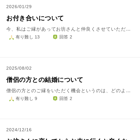
2026/01/29
お付き合いについて
今、私はご縁があってお坊さんと仲良くさせていただいています。 この前、付き合わないかというお話をいただきました。 もちろん彼本人の好きなところはたくさんあります。ただやはり将来を見据えたお付き合いとして考えると、お寺を一緒に守ることや自分の仕事について等、不安の方が大きいです。 またなぜそんなに私に好意を持ってくれているのかもしっかりと聞けずにいます。 こんな時どうしたら良いでしょうか？ 拙い文章で申し訳ないですのですが、ご回答よろしくお願いいたします。
有り難し 13
回答 2
2025/08/02
僧侶の方との結婚について
僧侶の方とのご縁をいただく機会というのは、どのように探したら良いでしょうか。 昔からの友人がお寺の子であることや、その他ブログや書籍等読んだことから、所謂寺嫁という立場の方々の大変なご苦労は、知識としては持っています。 それでもなお、僧侶の方と結婚し、お寺を支えるお手伝いがしたいと考えています。 結婚相談所など以外で僧侶の方と出会う機会というものはありますでしょうか？ ※相談所を除いたのは、一度相談した際、現時点では年齢差が大きい方が多いと言われたためです。(私が20代前半のため) 私の家はどこかの檀家というわけではなく、親族にはお寺関係の知り合いはいません。 先述の友人は、諸事情により、ちょっと今はそういった話を持ちかけられる状況にありません。 ご教示いただけますと幸いです。
有り難し 9
回答 2
2024/12/16