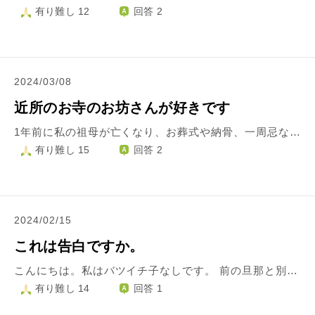
有り難し 12
回答 2
2024/03/08
近所のお寺のお坊さんが好きです
1年前に私の祖母が亡くなり、お葬式や納骨、一周忌なので最近お会いすることのあった家の近くのお寺のお坊さん30歳くらいのことが気になって仕方ないです。 場違いですし、そんな場面でこんな感情を抱いてしまって、、と思っているのですが何故か惹かれてしまっています。 そのお坊さんとはほとんど話したことがありません、、、 そのお坊さんに会いたくて、話してみたいなああわよくば連絡先を聞きたいな、なんて思い最近お寺に通っているのですが（今日も午前と午後で2回行きましたが）なかなか会えません（泣） どうしたら少しでも距離を縮められるでしょうか すごく悩んでいます。
有り難し 15
回答 2
2024/02/15
これは告白ですか。
こんにちは。私はバツイチ子なしです。 前の旦那と別れて6～7年くらいで彼氏が出来ません。 私は菩提寺で開かれている瞑想会に参加して週一回、一緒に瞑想しました。 私が仕事のことで悩み上手くいかないと相談し、瞑想で心がよくなれば仕事も出来るようになるから、お寺の本堂は開けておくのでお付き合いするので毎日きて良いとおっしゃっていまし た。 その後、母が倒れて実際にはそんな暇なかったのですが、お付き合いというのは、男女的なものなのか、ただ単に瞑想に付き合うという意味なのかよくわからないまま、通わず仕事と介護とでいっぱいです。 私は住職とは男女の関係になりたくないけど、瞑想会の人達は好きだし、あのお寺も本当にキレイで清潔ですが、 住職のことはどうしても好きになれないので距離をおこうと思っています。本人にきくのははばかれるので質問してみました。
有り難し 14
回答 1