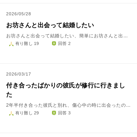
2026/05/28
お坊さんと出会って結婚したい
お坊さんと出会って結婚したい、簡単にお坊さんと出会って結婚できる方法ありますか?でも勝手に行くと怒られそうです特にお父さんからはでもお父さんにお坊さんと結婚したいと言うと反対されそうです。でも、私のお父さんは私は仏教に興味があることは知ってはいます、これとこれとは関係あるかはわからないですが、お父さんは私に仏教関係の仕事にだけは就かないでと言っています、お坊さんと結婚するのと仏教関係の仕事に就くのはまた違いますか?私の両親はお坊さんとの結婚を（特にお父さん）は反対する可能性高いですか？仏教にハマりすぎないか心配して反対される可能性高いですか？もし両親からお坊さんとの結婚を反対されたときどう説得したらいいですか？でも私がおばあちゃん家にお坊さんの写真ばかり持っていったらおばあちゃんはお寺さん嫁にいきたかとねと言って特に反対はしてはいませんでした。また、私は一番なりたい裁判官になるための勉強をしていますが、（一応裁判官はお父さんは応援してくれてる、私のお母さんは応援してくれてるかわからないですが）もしお坊さんの奥さんになったらもし裁判官になれたとしてもその仕事をやめてお寺の仕事をしないといけないですか？裁判官の勉強しているときお坊さんと結婚したいと悩んでしまい勉強が手につきません、私は一番なりたい裁判官の夢を叶えるか、お坊さんの奥さんになるかどっちが私には正直向いていると思いますか？なかなか悩ましくて決められません、私は家事やお手伝いが全く実家ですらほとんどできていません私はお坊さんの奥さんになるには正直向いてないのでしょうか?他の結婚相手の方が私には向いていますか?
有り難し 19
回答 2
2026/03/17
付き合ったばかりの彼氏が修行に行きまし
た
2年半付き合った彼氏と別れ、傷心中の時に出会ったのが今の彼でした。 穏やかで紳士で思いやりのある彼を出会ってすぐに好きになりました。 しかし彼は寺の息子で、3月のはじめから永平寺に修行に行ってしまいました。 三年間修行に行くことは付き合う前から聞いていたので覚悟はしていましたが、やはり寂しいです。彼の方が修行中で辛い思いをしてることもわかりますが、この寂しさをどうしたらいいかわかりません。 頭の中ではこの期間を自己成長に繋げるべきだとか，彼氏以外の依存先を作ろうだとか、自分がどうしたらいいかなんてとっくにわかっているはずなのにどうしても誰かに縋りたくなってしまうんです。 彼女がいる状態で修行に行き、彼女が待っていたケースはありますか？ もし待てたならその期間はどうやって過ごしていたんでしょうか。 何か心の支えになる回答を頂けたら幸いです。
有り難し 29
回答 3