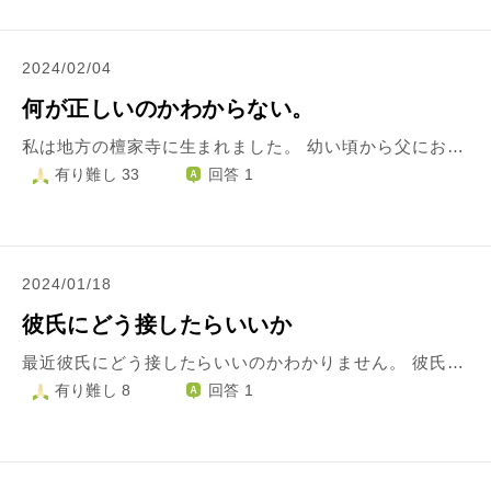
2024/02/04
何が正しいのかわからない。
私は地方の檀家寺に生まれました。 幼い頃から父にお坊さんになること以外の道を許されず、反論すると暴力や大切なものを壊されたりしてきました。 逆らうことができ学生時代は本山に寄宿しながらの修行生活をしました。 しかし、修行を終え娑婆に帰ってから、自分でやりたいことを選べなかった後悔と青春時代を失った後悔に襲われました。 それと同時に本山から帰ってからは周り(寺族、檀家様、周りの寺院)からの期待が大きくなっていました。 住職が私のいない間に周りのお寺や檀家様に「息子は望んで家を継ぐために本山に修行に行ってる」と意気揚々と話していたそうです。 それだけではなく住職は結婚したら将来同居がすぐできるように二世帯住宅を完成させていました。 結婚しても、食卓でも仕事の話やすぐに機嫌を損ねると癇癪を起こし暴力を振るってきた父と一緒に生活することは相手のことを考えると私はできませんが、、、。 そんな日々が数年続く中で住職から荒行に行くようにいわれました。 私は生まれつき身体も弱いですし、正直行きたくありません。 本山での修行中は家を継ぐ決心や僧侶になる発心がない状態でした。 しかし、逃げずにいたのは本山よりも癇癪を起こす住職の方が怖かったからです。 今は祈祷寺でもないのにこれ以上、修行をしたくないという思いがあります。 そのことを父に話すと癇癪を起こし泣きはじめます。 もちろん、修行道場は自分自身の信仰あって成立することです。望んでもいけない人が大勢います。 縁あって寺に生まれたからといって私のような中途半端な人間が僧侶を志してはいけないと思っています。 本山から帰ってきてからは上記で書いたことや、父の癇癪や、親の言う通りに生きない罪悪感(荒行に行かない)で押し潰されそうになり鬱病になりました。 今は療養施設に入っています。 最後にですが私は決して僧侶という仕事は嫌ではありません。大切な生き方だと思っています。 ①僧侶の皆様は自分の将来をどのように決めてきたか。 ②本山で修行し、周りや親の期待されているが荒行に入らずに今後もその期待に応えれない罪悪感をどうしたらいいのか。 ③私のような人間が僧侶を続けて良いのか。 応えられる範囲でご教示ください。 よろしくお願いします。
有り難し 33
回答 1
2024/01/18
彼氏にどう接したらいいか
最近彼氏にどう接したらいいのかわかりません。 彼氏はお坊さんの修行中で、遠距離2年目です。二、三ヶ月に一回くらい私から会いに行く関係が続き、婚約的なことまでしました。 先月の私の誕生日に会いに行く予定で、クリスマスと1日しか違わないので誕生日のお祝いも楽しみにしていました。 しかし、1日前に電話が来て、彼の祖父が危篤だと連絡があり、会うのを取りやめました。私の誕生日当日も、彼から電話があって慰めて欲しい的な内容でした。 とても自分勝手で最低ですが、わたしはこのことがあってから彼氏が少し好きではなくなりました。 会ってくれなかったことがショックなのではもちろんなくて、本当に気持ちの整理がつかないので理由がはっきりわかるわけではないんですが、、、、 その後もお正月は法事やらお寺のイベントやらで、何の連絡もなく、寂しいのに連絡も声も聴かせてくれない彼氏ならいらないとおもうようになってしまいました。 久しぶりに電話しても、仏教のことばかりでなんだか思想を聞かされているような気がして、彼氏と喋っている気がしません。 遠距離が始まる前に、いまは我慢して欲しい、そうしたら絶対幸せにすると言われたので今まで我慢しましたが、果たして住職になった暁に私のこの寂しさを埋めてくれるのか不安になってきました。 私がまだ未熟だから、未来の幸せより今の幸せを優先してしまうのは自覚していますが、私の時間も有限です。 婚約までしていますが、どう気持ちの整理をつけたらいいかわかりません。 まだ少し好きなので、なんとか前に戻りたいです。どうしたらいいのでしょうか。 長々とすみません。
有り難し 8
回答 1