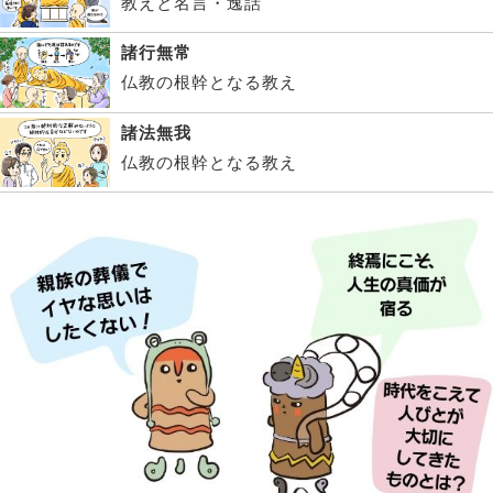
教えと名言・逸話
諸行無常
仏教の根幹となる教え
諸法無我
仏教の根幹となる教え