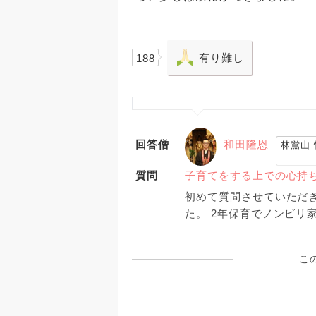
有り難し
188
回答僧
和田隆恩
林鴬山 
質問
子育てをする上での心持
初めて質問させていただき
た。 2年保育でノンビリ
ない事もあったりします
てもの救いですが… そ
こ
だくと、苦手な事が多いなぁ…
生も責めるわけではなく
過ぎかもしれないですが
くなってしまいます。 子どもの前では暗い部分は見せないので、自分