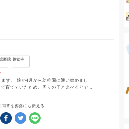
憶西院 超覚寺
ち
ます。 娘が4月から幼稚園に通い始めまし
家で育てていたため、周りの子と比べるとでき
。 楽しかったと帰ってくるので、それはせめ
して、幼稚園から度々普段の様子を教えていた
の問答を娑婆にも伝える
と落ち込んでしまいます。 もちろん先
、子どものペースに合わせてくれるので、考え
、度々、ダメな母親だと落ち込んでしまい、暗