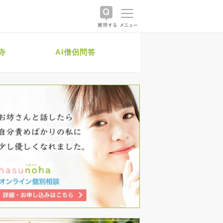
寺
AI僧侶問答