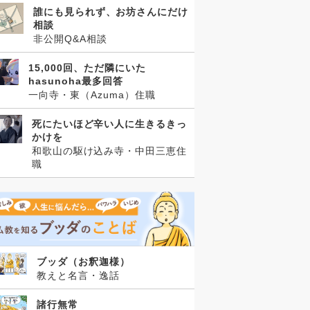
誰にも見られず、お坊さんにだけ
相談
非公開Q&A相談
15,000回、ただ隣にいた
hasunoha最多回答
一向寺・東（Azuma）住職
死にたいほど辛い人に生きるきっ
かけを
和歌山の駆け込み寺・中田三恵住
職
ブッダ（お釈迦様）
教えと名言・逸話
諸行無常