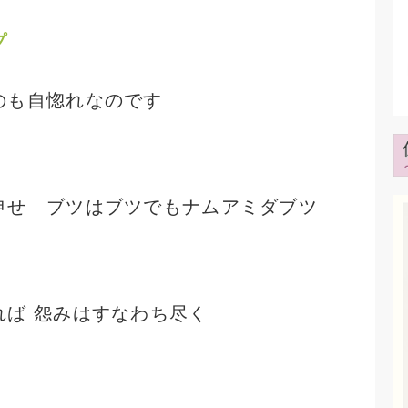
けばいいやら…と考えてしまいます。 どう
プ
ら良いのかわからなくなってしまいました。
のも自惚れなのです
申せ ブツはブツでもナムアミダブツ
れば 怨みはすなわち尽く