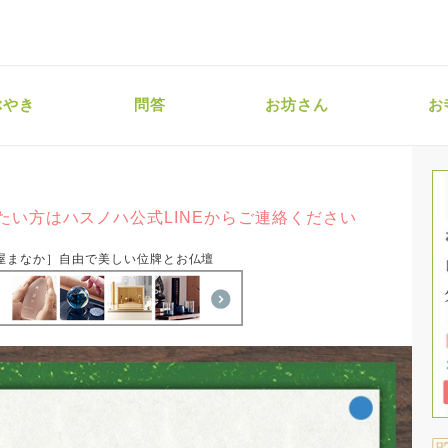
ぶやき
問答
お坊さん
お
たい方はハスノハ公式LINEからご連絡ください
屋まなか］自由で美しい位牌とお仏壇