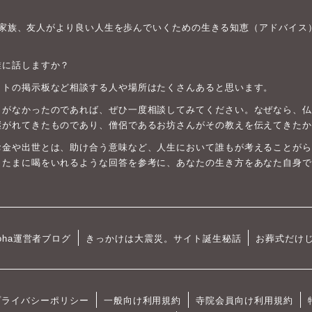
身や家族、友人がより良い人生を歩んでいくための生きる知恵（アドバイス
誰に話しますか？
ットの掲示板など相談する人や場所はたくさんあると思います。
がなかったのであれば、ぜひ一度相談してみてください。なぜなら、仏教は
継がれてきたものであり、僧侶であるお坊さんがその教えを伝えてきたか
お金や出世とは、助け合う意味など、人生において誰もが考えることがら
、たまに喝をいれるような回答を参考に、あなたの生き方をあなた自身で
oha運営者ブログ
きっかけは大震災。サイト誕生秘話
お葬式だけ
プライバシーポリシー
一般向け利用規約
寺院会員向け利用規約