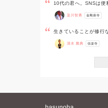
10代の君へ。SNSは
染川智勇
金剛座寺
生きていることが修行
清水 雅典
信楽寺
hasunoha