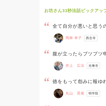
の気持ちをどこに持ってい
お坊さん33秒法話ピックアッ
いう心持ちで育児をした
長文失礼いたしました。
全て自分が悪いと思う
岡林 幸子
西念寺
腹が立ったらブツブツ
井上 広法
光琳寺
徳をもって怨みに報ゆ
丸山 晃俊
明学院