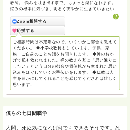
教師。 悩みを吐き出す事で、ちょっと楽になれます。
悩みの根本に気づき、明るく爽やかに生きていきたいで
すよね。 私自身、禅との出会いにより救われた一人で
す。皆様に少しでもお伝え出来たらと思います。 人は
Zoom相談する
自分の都合を立てて物事に向き合うところがあります。
応援する
私の回答も期待していたものと違うことがあるかもしれ
ません。その時に素直に聞けるか、回答の内容を否定的
ご相談時間は不定期なので、いくつかご都合を教えて
に聞くかで救われるかどうかが変わります。疑問は出て
ください。 ◆小学校教員もしています。子供、家
くると思います。その時はご相談ください。
族、ご自身のことお話をお聞きします。 ◆禅のおか
げで私も救われました。禅の教えを基に「思い通りに
したい」という自分の都合や価値観から生まれた思い
込みをほぐしていくお手伝いをします。 ◆仏教は人
生を豊かにしてくれることを感じてくだされば嬉しく
思います。
僕らの七日間戦争
人間、死ぬ気になれば何でもできるそうです。死