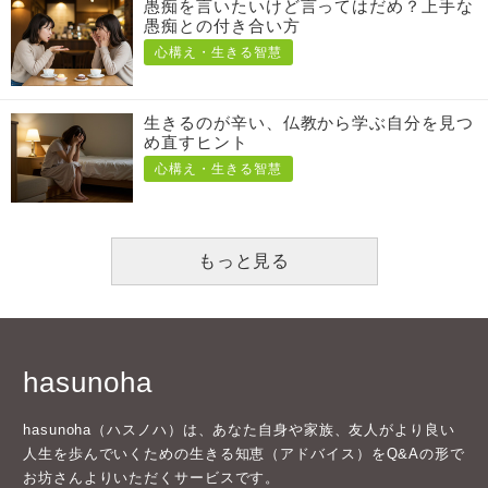
愚痴を言いたいけど言ってはだめ？上手な
愚痴との付き合い方
心構え・生きる智慧
生きるのが辛い、仏教から学ぶ自分を見つ
め直すヒント
心構え・生きる智慧
もっと見る
hasunoha
hasunoha（ハスノハ）は、あなた自身や家族、友人がより良い
人生を歩んでいくための生きる知恵（アドバイス）をQ&Aの形で
お坊さんよりいただくサービスです。