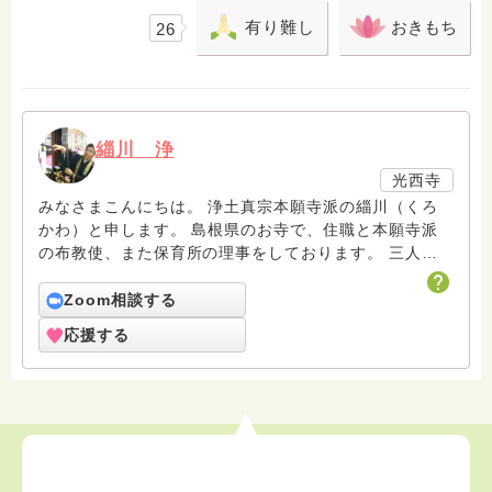
有り難し
おきもち
26
緇川 浄
光西寺
みなさまこんにちは。 浄土真宗本願寺派の緇川（くろ
かわ）と申します。 島根県のお寺で、住職と本願寺派
の布教使、また保育所の理事をしております。 三人の
子ども(長男、長女、次女)の育児や、保育所での子ども
たちとのふれあいを通して、日々のお念仏のお味わいを
Zoom相談する
深めています。 妻も同じく、本願寺派の布教使です。
応援する
夫婦で力を合わせながら、少しでも皆さんに浄土真宗の
お念仏を味わっていただきたいです。 皆様のお悩みに
少しでも寄り添えればと思います。 南無阿弥陀仏