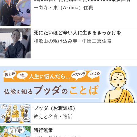
一向寺・東（Azuma）住職
死にたいほど辛い人に生きるきっかけを
和歌山の駆け込み寺・中田三恵住職
ブッダ（お釈迦様）
教えと名言・逸話
諸行無常