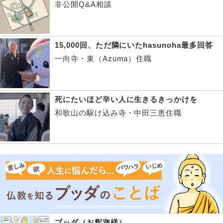
非公開Q&A相談
15,000回、ただ隣にいたhasunoha最多回答
一向寺・東（Azuma）住職
死にたいほど辛い人に生きるきっかけを
和歌山の駆け込み寺・中田三恵住職
ブッダ（お釈迦様）