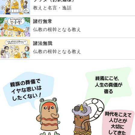
教えと名言・逸話
諸行無常
仏教の根幹となる教え
諸法無我
仏教の根幹となる教え