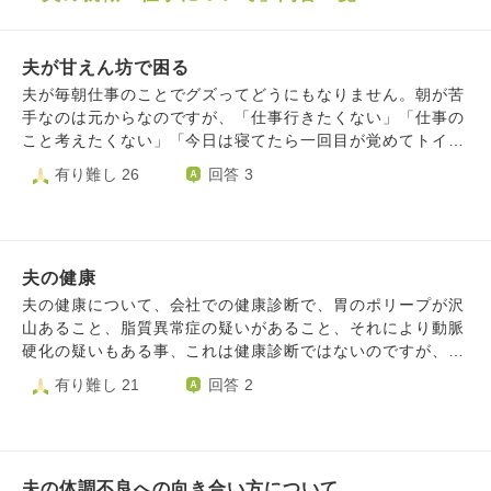
夫が甘えん坊で困る
夫が毎朝仕事のことでグズってどうにもなりません。朝が苦
手なのは元からなのですが、「仕事行きたくない」「仕事の
こと考えたくない」「今日は寝てたら一回目が覚めてトイレ
に行きたくなった」「まだ寝てたい」朝は特に機嫌が悪いの
有り難し 26
回答 3
に本人は自覚ありません。 土日は朝の10時まで寝てます。
仕事についてはパワハラを受けてる訳でも特別遅く帰ってき
てる訳でもありません。 元々あまり仕事に意欲の無い後輩
が、免許停止になりローテーションで送り迎えしなきゃいけ
夫の健康
なくなったらしく余計仕事が進まないとのことですが…「新
人が使えない」のはどこの職場でも当たり前のことですし、
夫の健康について、会社での健康診断で、胃のポリープが沢
「あまりやる気のない新人なら黙ってても辞めてく」と思う
山あること、脂質異常症の疑いがあること、それにより動脈
のですが…夫本人にとっては耐え難い苦痛なのか、甘えてる
硬化の疑いもある事、これは健康診断ではないのですが、歯
のかなんなのか。 夫の甘えん坊にはおそらく理由があり、
周病が進行して、自分の歯が抜けてしまい数本しか残ってい
有り難し 21
回答 2
夫は子供時代親にまともに構ってもらえず育ったからだと思
ない現状でること、ただ夫自体自覚がない事で、私的にはと
います。幼稚園の頃から小６まで祖母にお世話になり、家に
ても不安で、いつどうなるのかとも思ってしまう。ただ本人
は寝に帰るだけ、絵本を読んでもらった記憶もない、学校行
1番は、歯の事が気になり、私や娘達から、早く治療しろと
事や本人が頑張っていた部活の大会などは見にない、興味な
言ってきたのにも関わらず、先延ばしになり、やっと、来年
いと言ってパチンコに行ってしまう…そういう親です。反抗
夫の体調不良への向き合い方について
歯の治療をすると言ってくれた。ただ健康診断で色々と引っ