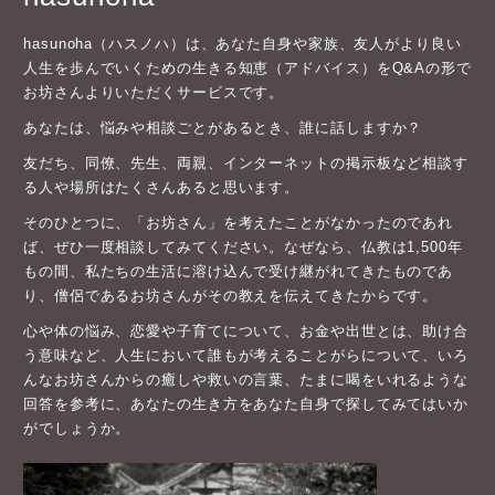
hasunoha（ハスノハ）は、あなた自身や家族、友人がより良い
人生を歩んでいくための生きる知恵（アドバイス）をQ&Aの形で
お坊さんよりいただくサービスです。
あなたは、悩みや相談ごとがあるとき、誰に話しますか？
友だち、同僚、先生、両親、インターネットの掲示板など相談す
る人や場所はたくさんあると思います。
そのひとつに、「お坊さん」を考えたことがなかったのであれ
ば、ぜひ一度相談してみてください。なぜなら、仏教は1,500年
もの間、私たちの生活に溶け込んで受け継がれてきたものであ
り、僧侶であるお坊さんがその教えを伝えてきたからです。
心や体の悩み、恋愛や子育てについて、お金や出世とは、助け合
う意味など、人生において誰もが考えることがらについて、いろ
んなお坊さんからの癒しや救いの言葉、たまに喝をいれるような
回答を参考に、あなたの生き方をあなた自身で探してみてはいか
がでしょうか。