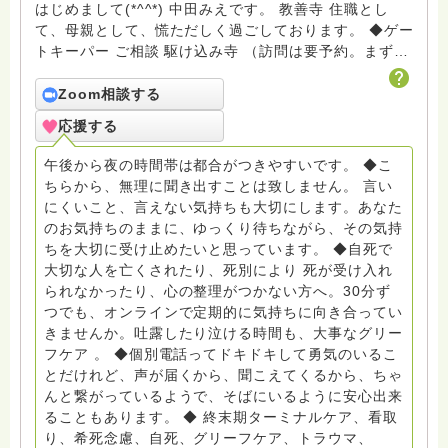
はじめまして(*^^*) 中田みえです。 教善寺 住職とし
て、母親として、慌ただしく過ごしております。 ◆ゲー
トキーパー ご相談 駆け込み寺 （訪問は要予約。まずは
メールでお問い合わせください） ◆ビハーラ僧、終末期
ターミナルケア、看取り、グリーフケア、希死念慮、自
Zoom相談する
死、産前産後うつ、育児、DV、デートDV、トラウマ、
応援する
PTSD、傾聴トレーナー、手話、要約筆記、行政相談
員、女性支援員、小学校 中学校支援員としても、ケア
午後から夜の時間帯は都合がつきやすいです。 ◆こ
サポートをしています。 ◆一般社団法人『グリーフケア
ちらから、無理に聞き出すことは致しません。 言い
ともしび』理事長 【ともしび遺族会】運営 毎月 第１
にくいこと、言えない気持ちも大切にします。あなた
金・昼夜2回開催（大阪駅前第3ビル） 14：00〜，18：
のお気持ちのままに、ゆっくり待ちながら、その気持
00〜 お問い合わせ申込⬇️こちらから
ちを大切に受け止めたいと思っています。 ◆自死で
griefcare.tomoshibi@icloud.com ＊この活動は皆さま
大切な人を亡くされたり、死別により 死が受け入れ
のご支援により支えられております。ご協力をよろしく
られなかったり、心の整理がつかない方へ。30分ず
お願いします。 ゆうちょ銀行 口座番号 普通408-
つでも、オンラインで定期的に気持ちに向き合ってい
6452769 一般社団法人グリーフケアともしび ◆『ビハ
きませんか。吐露したり泣ける時間も、大事なグリー
ーラサロン おしゃべりカフェひだまり』 ビハーラ和歌
フケア 。 ◆個別電話ってドキドキして勇気のいるこ
山代表 居場所運営 問い合わせ申込⬇️こちらから
とだけれど、声が届くから、聞こえてくるから、ちゃ
griefcare.tomoshibi@icloud.com ◆GEはしもとサピュ
んと繋がっているようで、そばにいるように安心出来
イエ 所属 （Gender Equity 誰もが自分らしく生きるこ
ることもあります。 ◆ 終末期ターミナルケア、看取
とができる社会をめざして）DV・女性支援 ◆認定NPO
り、希死念慮、自死、グリーフケア、トラウマ、