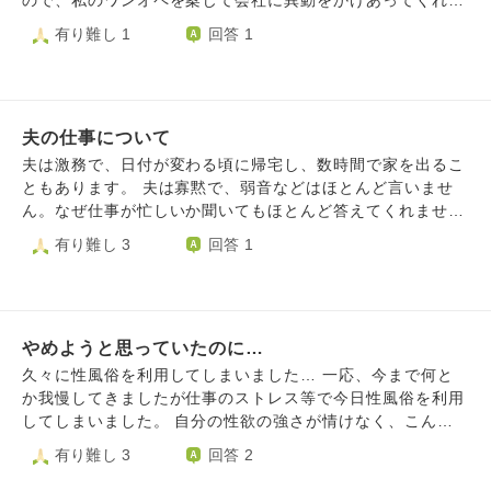
ので、私のワンオペを案じて会社に異動をかけあってくれて
医の機動力、 脱帽です。 しかし、主治医がそう言うまで、
実現したようです。 そのことはとてもありがたいのです
有り難し 1
回答 1
ステーションの人たちは 「一度対話をして」 となんとか私
が、話をしてみると新しい職場は人も多く、無理やり異動さ
を説き伏せてこようと しました。 「当該看護師は、仕事仲
せてもらったので１ヶ月近く経つ今も仕事が全くない状態だ
間の前で そのような発言はしたことがない、 しかしリケブ
というのです。 少なくとも帰国前はかなり仕事は充実して
ツさんを嘘つきだ とは思わない」 と言われました。 それ以
いたようで、本人も海外で働きたい気持ちが強くありまし
来、訪問看護師さんの 一言一句…たとえば言葉の綾や 記憶
夫の仕事について
た。家族のために戻ってきてくれたのに、これで良かったの
違いに過敏になり、 ボイスレコーダーが手放せ なくなりま
か心配です。私からあれこれ励まされるのも性格的に嫌だろ
夫は激務で、日付が変わる頃に帰宅し、数時間で家を出るこ
した。 以前通所していた、暴力的な 方法で障害者の存在を
うし、どういう心持ちで過ごせば良いでしょうか。
ともあります。 夫は寡黙で、弱音などはほとんど言いませ
アピール する訓練施設のトラウマ的記憶や、 私を子供扱い
ん。なぜ仕事が忙しいか聞いてもほとんど答えてくれませ
して、それに対して 抗議したら逆上してきた看護師の 記憶
ん。ですが、しんどそうな様子です。 何も話さないため夫
有り難し 3
回答 1
が呼び起こされしんどいのです。 気にしすぎなのはわかっ
のことを全て理解出来ていませんが、夫の心身を心配してい
ています。 気にしなくていいなら、そうしたい です。 どう
ます。 妻として激務の夫をどう支えたら良いのか教えてく
すればいいでしょうか？
ださい。
やめようと思っていたのに…
久々に性風俗を利用してしまいました… 一応、今まで何と
か我慢してきましたが仕事のストレス等で今日性風俗を利用
してしまいました。 自分の性欲の強さが情けなく、こんな
んだから結婚どころか彼女も出来ないのかと思いました。
有り難し 3
回答 2
今では利用してしまった後悔が強く感じます。不邪淫戒を思
い切り破っていますし…ほとほと自身の性欲の強さが情けな