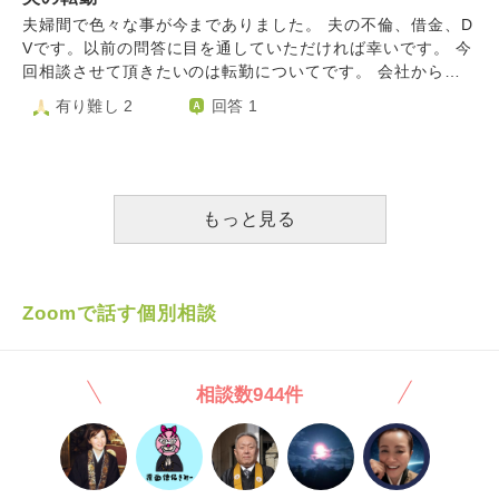
も私だけが今までの生活環境への執着があり、今なんでこん
会では、バーレスク東京からのクラブでナンパしてカラオケ
夫婦間で色々な事が今までありました。 夫の不倫、借金、D
なことになってしまったのか、どうしてこの年になってこん
に行く予定みたいです。 正直行ってほしくない気持ちはあ
Vです。以前の問答に目を通していただければ幸いです。 今
な苦労をしなければいけないのか、これから老後を前にして
りつつも、社会人の男性ってそんなものなのかなーと思う気
回相談させて頂きたいのは転勤についてです。 会社から希
お金も家も車もなくなり本当にやっていけるのか、 もっと
持ちもあります。彼への伝え方も難しいです。考えを教えて
望部署の聞き取りで地元（夫の）と現所在地、2カ所で希望
有り難し 2
回答 1
考えるとそもそも夫と結婚したことが失敗だったのか、将来
ください。
を出していた様ですが、地元に空きが出た様で今なら行ける
を考えるとここで離婚した方がいいのではないか、再婚する
よ。とお話しを頂いて帰ってきました。 話し合いで夫は地
なら一歳でも若い方がいいのではないか、などと、自分本位
元に親元に帰りたい。 私も地元、親の近くにいたい。環境
の考え方にとらわれてしまう時があります。 本当は今の状
変化や体調不良も不安に感じる為 話しがまとまらず、 また
況でもお互い健康で、普段は今まで通りに過ごせることは恵
別の日に話し合いする予定でしたが、 話し合いしても無意
もっと見る
まれているとわかってもいるし、現状をあっけらかんと受け
味と感じたから 会社には地元に行きます。と勝手に返事を
入れ、自分もがんばれば夫婦で乗り越えられると思っている
した様です。 近々今後の話し合いをする予定ですが、 こち
ところもあるのですが、 時々無性に夫を不甲斐ないと、今
らに居たい気持ち、行った方がいいのか迷い分からなくなっ
苦しい生活なのは夫のせいだと考えてしまう自分がいて、自
てしまいました。 夫の地元に行けば義両親との接触も不可
Zoomで話す個別相談
分で自分をどう取り扱えばいいのかわからなくなりご相談し
避かと思います。 どのように考え、どこを重心に動くべき
ました。今後に対する私の心構えや考え方の知恵などご教示
でしょうか。
頂けると幸いです。 まとまりのない愚痴だけのような文章
になり申し訳ありません。どうぞよろしくお願い致します。
相談数944件