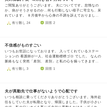
期もなく、「手のかからない子供」だったそうです。 私は
かかってしまっているので、歯の治療をした所で、何か病気
ご閲覧ありがとうございます。 夫についてです。怠惰なの
フルタイムで仕事をしています。手に職をつけようとしてい
が、出てきてしまわないか心配です。
か、病がそうさせるのか…何も行動しない様子に苛立ち、呆
ます。子育てよりも何よりも、今の世の中女性も社員に戻る
れています。 ８月後半から心身の不調を訴えておりまし
道を残しておかないと不安だからです。遺族年金は期限付き
た。現時点で内科や精神科などは受診しておりません。 現
有り難し 24
回答 2
のおそれがあったり、仮に子供がいたとして母一人になった
在、有給などを使いちょくちょく仕事を休んでいます。 本
ら、資格など手に職がなければ路頭に迷います。 もともと
人は体調不良の原因は職場環境だと言っています。長時間勤
そこまで子供を産みたいとは思ってませんが、旦那に手がか
務、夜勤あり、上司からの圧力等だそうです。 私は「早い
かる…正直大きな子供の世話をしている気分です。 今の世
うちに病院に行った方がいい。もしくは産業医に相談した方
の中、自分がなんとか生きていく道を残すのに精一杯、なの
不信感がものすごい
がいい。何もしないのが1番良くない。」と伝えました。 し
に夫はすぐに仕事を辞めたいと言い出す…不安です、余裕が
かし夫は「今金欠で病院に行けない」「精神科はどこも予約
いつもお世話になっております。 入ってくれているステー
ありません。 どうしたらいいですか。
いっぱいですぐ診てもらえない」などと言い医療機関にかか
ションの 看護師が一人、社会運動標榜ゴロ でした。 なんの
ることに消極的です。 さらにはネットで色んな情報を調べ
脈絡もなく突然「差別、 差別」と私の心を煽ってきます。
て 「俺は適応障害かもしれない」「これは鬱の症状だ」な
いちばんひどかったのが、 「病院スタッフの皆さんが、 患
有り難し 3
回答 1
ど、1番やっちゃいけない素人判断をします。タバコにも逃
者から暴言を吐かれている のを見るのが辛い」 と私が言っ
げています。 今の私は夫にエネルギーを全振りできませ
たところ 「障害者差別のせいです」 と無理やりこじつけて
ん。自分と子供が大事だからです。 「体調不良は辛いと思
きました。 また、 「医療スタッフと患者さんの間には 上下
う。でも、そこから何もせずにいるのはただの怠惰ではない
関係ができてしまっているので 僕らは平等でいましょう
か」と本人に言いました。 有給もいつまでもあるわけでは
夫が異動先で仕事がないようで心配です
ね」 などと言ってきます。 これを半泣きで主治医に「怖
ありません。生活もあります。 優しい言葉をかけてほしい
い」 と伝えたら、主治医は自分の スマホを取り出し、ステ
いつも相談に乗ってくださりありがとうございます。海外赴
ようですが、そんな時期はとうに過ぎました。 半分、愚痴
ーションに 連絡して 「当該看護師の訪問は、リケブツ さん
任をしていた夫が転勤となり、帰国しました。子供が小さい
になりましたね。失礼しました。
には不可能」 と指示してくれました。 診察中にです。主治