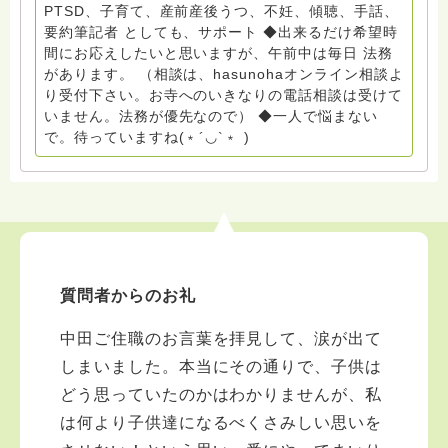
京都自死自殺相談センターSotto 元グリーフサポート委
PTSD、子育て、産前産後うつ、不妊、傾聴、手話、
員長（2018〜2024） ◆保育士.幼稚園教諭.小学校教諭.
要約筆記者 としても、サポート ◆出来るだけ希望時
レクリエーションインストラクター.中学校DV授業 10年
間にお応えしたいと思いますが、午前中は毎日 法務
間 保育 教育の現場で 総主任として勤めた経験も生かし
があります。 （相談は、hasunohaオンライン相談よ
つつ、お話できることがあれば 幸いです。 いつも あな
り受付下さい。お寺へのいきなりの電話相談は受けて
たとともに。南無阿弥陀仏 ここでは、宗旨を問いませ
いません。法務が優先なので） ◆一人で悩まない
ん。 まずは、ひとりで抱え込まないで。 来寺お問い合
で。待っていますね(﹡´◡`﹡ )
わせは⬇️こちらから miehimeyo@gmail.com ※時間を割
いて、あなたに向き合っています。 ですので、過去の
質問へのお返事がない方には、応えていません。お礼回
答がある方を優先しています。 懇志応援も宜しくお願
いします。 ※個別相談は、hasunohaオンライン相談よ
り受け付けています。お寺への いきなりの電話相談は
受け付けておりません。また夜中や早朝の電話もご遠慮
質問者からのお礼
ください。 法務を優先させてください。
中田ご住職のお言葉を拝見して、涙が出て
しまいました。本当にその通りで、子供は
どう思っていたのかはわかりませんが、私
は何より子供達になるべくさみしい思いを