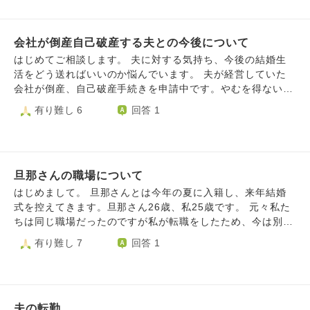
いです…
会社が倒産自己破産する夫との今後について
はじめてご相談します。 夫に対する気持ち、今後の結婚生
活をどう送ればいいのか悩んでいます。 夫が経営していた
会社が倒産、自己破産手続きを申請中です。やむを得ない決
断だと理解はできているのですが、実際の生活レベルの変化
有り難し 6
回答 1
を心底受け入れらない自分を持て余しています。 夫とは二
人暮らしで今までは仲良く楽しく生活できていました。お互
いの両親も高齢ながらもまだ元気で、そう裕福ではないもの
のさほどお金に苦労した経験はありませんでした。 ところ
旦那さんの職場について
が夫が経営する会社を廃業することになり自己破産すること
になりました。 そのすべての状況は把握できており、仕方
はじめまして。 旦那さんとは今年の夏に入籍し、来年結婚
のないことだとわかっていますし、夫はこの決断から反対に
式を控えてきます。旦那さん26歳、私25歳です。 元々私た
スッキリできたとすべてを前向きにとらえ、現在積極的にア
ちは同じ職場だったのですが私が転職をしたため、今は別の
ルバイトに行っています。 ただ私だけが以前の生活環境に
会社です。彼の職場のメンバーは私たちが付き合っていたこ
有り難し 7
回答 1
執着していて、彼に対する気持ちまで変わってきているよう
と、結婚したことをみんな知っています。(大きい会社じゃ
に感じている自分に戸惑い悩んでいます。 借金返済から解
ないため) 彼の職場は既婚者が多いですが、職場の男性メン
放され、慎ましく暮らせばあと数年で年金をもらえるし、こ
バーだけで飲み会に行く際にはガールズバーに行ったり、上
の数年を健康に乗り越えれば何とかなると、夫もそれなりの
司に煽られると店員さんをナンパしたりしているようです。
心境はあるだろうけれど前向きに進もうとしています。 で
夫の転勤
元職場の方から聞いたのですが、社長主催の今年の男性忘年