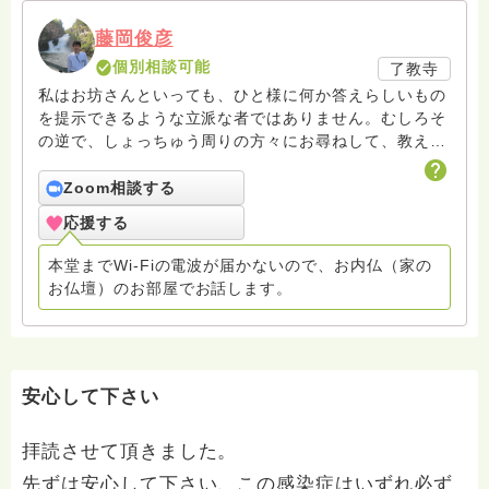
藤岡俊彦
個別相談可能
了教寺
私はお坊さんといっても、ひと様に何か答えらしいもの
を提示できるような立派な者ではありません。むしろそ
の逆で、しょっちゅう周りの方々にお尋ねして、教えて
もらって生きています。質問について考え、答えようと
悩むことで私自身が学び、僧侶として少しでも成長して
Zoom相談する
いけたら、と思っています。 youtube法話を始めまし
応援する
た。私の名前ですぐ見つけていただきます。
本堂までWi-Fiの電波が届かないので、お内仏（家の
お仏壇）のお部屋でお話します。
安心して下さい
拝読させて頂きました。
先ずは安心して下さい、この感染症はいずれ必ず