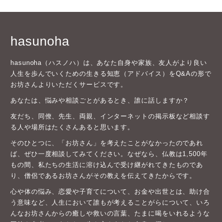
hasunoha
hasunoha（ハスノハ）は、あなた自身や家族、友人がより良い
人生を歩んでいくための生きる知恵（アドバイス）をQ&Aの形で
お坊さんよりいただくサービスです。
あなたは、悩みや相談ごとがあるとき、誰に話しますか？
友だち、同僚、先生、両親、インターネットの掲示板など相談す
る人や場所はたくさんあると思います。
そのひとつに、「お坊さん」を考えたことがなかったのであれ
ば、ぜひ一度相談してみてください。なぜなら、仏教は1,500年
もの間、私たちの生活に溶け込んで受け継がれてきたものであ
り、僧侶であるお坊さんがその教えを伝えてきたからです。
心や体の悩み、恋愛や子育てについて、お金や出世とは、助け合
う意味など、人生において誰もが考えることがらについて、いろ
んなお坊さんからの癒しや救いの言葉、たまに喝をいれるような