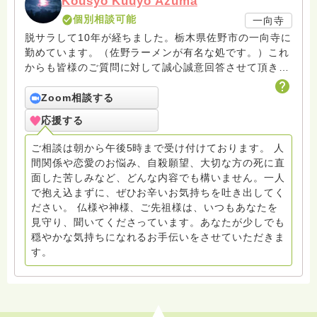
Kousyo Kuuyo Azuma
個別相談可能
一向寺
脱サラして10年が経ちました。栃木県佐野市の一向寺に
勤めています。（佐野ラーメンが有名な処です。）これ
からも皆様のご質問に対して誠心誠意回答させて頂きた
いと存じます。まだまだ修行中の身ですので至らぬ点あ
ろうかとは存じますが共に精進して参りましょうね。お
Zoom相談する
寺にもお気軽に遊びに来てください。
応援する
ご相談は朝から午後5時まで受け付けております。 人
間関係や恋愛のお悩み、自殺願望、大切な方の死に直
面した苦しみなど、どんな内容でも構いません。一人
で抱え込まずに、ぜひお辛いお気持ちを吐き出してく
ださい。 仏様や神様、ご先祖様は、いつもあなたを
見守り、聞いてくださっています。あなたが少しでも
穏やかな気持ちになれるお手伝いをさせていただきま
す。