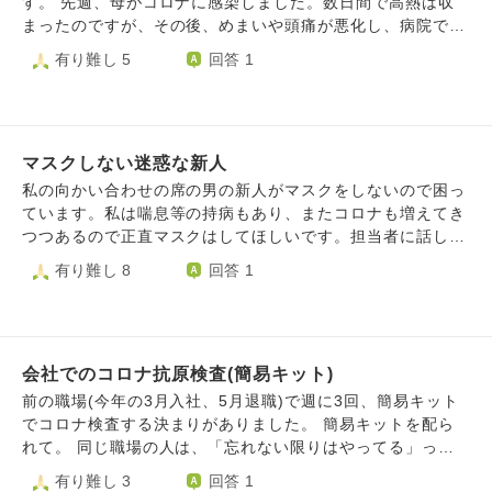
す。 先週、母がコロナに感染しました。数日間で高熱は収
活のために通勤し、あと数年で迎える定年までの辛抱と自分
まったのですが、その後、めまいや頭痛が悪化し、病院で後
に言い聞かせています。 愚痴も一時しのぎでしかないと思
遺症と診断されました。薬をいただき、来週もう一度診察を
有り難し 5
回答 1
うので、いつも根本的解決を望んでしまい気軽に愚痴をいっ
受けるそうです。 いつもあんなにチャキチャキと、多少の
て発散などということもしません。 こんな性格なので、友
不調でも動き回って喋りまくっていた母が、1日のほとんど
達も少なく、でもいなくても不自由をしていません。強がり
を辛そうに横になって過ごしてることが信じられません。
でもありません。 なんだかとりとめもなくなってしまいま
後遺症で人生が変わってしまった方々もいらっしゃるよう
したが、希望を持つ心の持ちようをアドバイスしていただけ
マスクしない迷惑な新人
で、もし母がそうなってしまったら、と思うとかなり不安で
ないでしょうか？ どうぞよろしくお願いいたします。
す。 また、私自身は検査を受けてなかったのですが、夏バ
私の向かい合わせの席の男の新人がマスクをしないので困っ
テなのか、実は感染していてその後遺症なのか、頭がクラク
ています。私は喘息等の持病もあり、またコロナも増えてき
ラして疲れやすく、以前のような元気がありません。毎年夏
つつあるので正直マスクはしてほしいです。担当者に話しま
は元気がなくなるのですが、なんだか疲れのレベルが違う感
したが、どうも注意してないみたいです。他にも社会人じゃ
有り難し 8
回答 1
じです。私は今文学の研究をしながら大学で非常勤講師をし
ないような振る舞いが多く、正直迷惑なんですが、 どうし
ており、秋には学会で研究発表をするのですが、その準備を
たら良いでしょうか。
したくても力が出ない、そんな感じで参っております。 コ
ロナの恐さ、これまで母になんでも頼りきりだった自分のダ
メさ、うちの家族全般への不安（詳しくはプロフィールをご
会社でのコロナ抗原検査(簡易キット)
覧下さい）自分自身の今後への不安など、夏の異常な暑さの
前の職場(今年の3月入社、5月退職)で週に3回、簡易キット
中で色んな不調や不安が押し寄せています。 これは、神様
でコロナ検査する決まりがありました。 簡易キットを配ら
や仏様からの「とにかく今はあまり考えずに休め」のサイン
れて。 同じ職場の人は、「忘れない限りはやってる」って
でしょうか。不安で混乱している私に、ぜひアドバイスいた
いう人とか、「つい忘れちゃうんだよね～笑」って人とか、
有り難し 3
回答 1
だければ幸いです。 ハスノハの皆様も、どうぞ暑さと、感