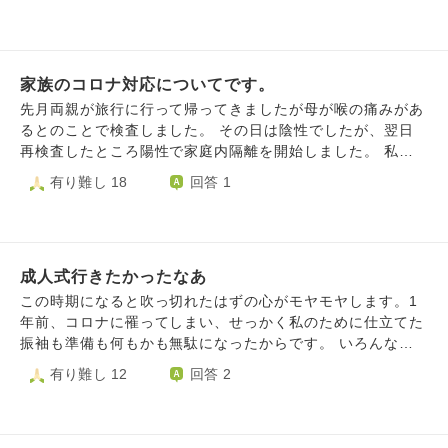
れました。 次の日の朝(水曜日)も熱はなかったので出勤しま
した。 そこの自分の記憶が怪しいです。。熱をちゃんと測
ったかどうか。。 体調的に明らかに熱がない感じだったの
で、測らなかったかもしれません。。。 喉の痛みや咳はあ
家族のコロナ対応についてです。
りました。。 今週、職場の人の身内の方が亡くなりまし
た。 仕事を休んだ日、私は病院に行きませんでした。(熱が
先月両親が旅行に行って帰ってきましたが母が喉の痛みがあ
出てすぐに検査をしても、正しい検査結果が出ないと聞いた
るとのことで検査しました。 その日は陰性でしたが、翌日
ことがあったので。。) 私が、実はコロナやインフルだった
再検査したところ陽性で家庭内隔離を開始しました。 私は
場合。。。 それを職場の人にうつし、身内の方にうつし、
介護の仕事についており、感染力の強さ、症状の辛さも対応
有り難し 18
回答 1
その方が亡くなってしまったのだとしたら私のせいですよ
していて実感しています。 家族内では初感染です。 5日間は
ね。。。 これは考えすぎでしょうか？ 辛いです。 高齢のご
完全隔離をしましたが、父からも隔離ばかりしていては可哀
家族と暮らしている職場の方もいるので、、
想だ、そこまで徹底しなきゃいけないのか等言われました。
３日ほど父も検査しましたが、その際も痛いからやりたくな
成人式行きたかったなあ
いと言われました。 普段私が早く帰ってきた時、夜勤明け
や休みの時は私が家事をすることが多いです。 母の陽性か
この時期になると吹っ切れたはずの心がモヤモヤします。1
ら３日程経ったあたりから部屋にいても暇だからマスクをし
年前、コロナに罹ってしまい、せっかく私のために仕立てた
て家事をしたいと言われましたが、せめて5日はしないで欲
振袖も準備も何もかも無駄になったからです。 いろんな投
しいと伝えて、その際も部屋に篭ってばかりで暇だと言われ
稿が流れてきて、綺麗な振袖を見るたびに1年かけて宥めす
有り難し 12
回答 2
ました。 5日経ったあたりからマスクをして家事をしていい
かしてどうにか持ち直した心が、羨ましい、行きたかった、
ことを言い昨日でようやく1週間経ちました。 私の妹は在宅
悲しいという気持ちで辛くなります。浪人した人、そもそも
で仕事をしていますが、外出すると喉の痛みや頭痛が出るタ
式典が中止になった人、私以外にも行けなかった人はたくさ
イプです。 昨日一緒に外出しました、今日の朝から喉が痛