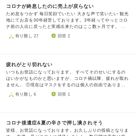
んいると思いますが、あと一歩、二日前に発症した病のせい
くはないけど乾燥すると言っていました。 いつもの感じな
コロナが終息したのに売上が戻らない
で、当日みんな着飾ってる中私はベッドにゲロを吐いていま
んじゃない？とは言いましたが、母がコロナ中の為5日過ぎ
した。 この本当に惨めな気持ちを毎年思い出して、残りの
ため息をつかず 毎日笑顔でいたい 大きな声で笑いたい 観光
たあたりから頻繁にリビングに来たからだといじけていま
長い人生生きるのでしょうか。どうしたらこの痛みを和らげ
地にてお店を30年経営しております。3年経ってやっとコロ
す。 検査してみるか提案しましたが、痛いから嫌だと言わ
ることができますか。
ナ前の人出に戻ったと実感出来たのはここ数ヶ月です。 い
れました。 最悪感染していても残っている者が感染対策を
つも観光客がいて賑やかに見えますが、遊びに来ても、大人
有り難し 27
回答 2
しっかりすれば良いと思います。 母のコロナ対応中に言わ
も子供もお金を使わなくなりました。 近隣のお店も変わら
れた事、私も仕事の連勤や家での対応、最後の妹のいじけな
ず厳しい売上と。 確かに商品やメニューを変えても、以前
どでもう疲れてしまいました。 こんな事になるのなら早く
のようには売上は戻りません。 8月がやっと売上が戻って来
言われた通り隔離を早めて全員感染すればよかったのにとも
たのも束の間、9月10月とまた前年にも満たない。 家族も変
思ってしまいました。 長くなってしまい申し訳ありませ
疲れがとり切れない
わらず応援してくれていますので(コロナで当然借金もあり)
ん。励ましの言葉を欲しいです。
閉業はせずになんとか切り抜けたいです。いつかは必ず抜け
いつもお世話になっております。 すべてそのせいにするの
出すのもわかっています。 辛くても笑顔で過ごしたり、た
はいかがなものかと思いますが、コロナ禍以降、疲れが取れ
め息をつかないようにする解決方法ってあるのでしょうか？
ません。 ①現在はマスクをするのは個人の自由であります
が、通勤電車の中で、ノーマスクの人が平気でせきやくしゃ
有り難し 6
回答 1
みをすることへの怒り ②事務職ですが、自分以外は全員テレ
ワーク推奨で、守られていることへの会社への不信感。私の
ことは一切心配なし ③安らげない ④生きることの意欲が減
少 ⑤今を楽しむだけの人生に未来への希望があまりない 母
コロナ後遺症&夏の辛さで押し潰されそう
に相談してもなんだか根本的に考え方が違うの「考え方が暗
すぎる」と言われ、今では本音で話すこともないです。 嫌
皆様、お世話になっております。お久しぶりの投稿となりま
なら会社も嫌なら辞めるしかないと考えているのですが、生