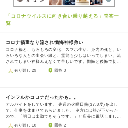
「コロナウイルスに向き合い乗り越える」問答一
覧
コロナ禍重なり流され懺悔神様救い
コロナ禍と、もろもろの変化、スマホ生活、身内の死と、い
ろいろな人との出会い縁と、霊能も少しはいってしまい、流
されてしまい神様みえなくて苦しいです。懺悔と後悔で切迫
したきもちでたすけてほしくて、どうしたらいいでしょう
有り難し 29
回答 3
か。神様に救われ愛の繋がりに戻りたい。
インフルかコロナだったかも。。
アルバイトをしています。 先週の火曜日熱(37.8度)を出し
て、仕事を休ませてもらいました。 夕方には熱が下がった
ので、「明日は出勤できそうです。」と店長に電話しまし
た。すると、「熱が下がったら明日は頑張ってね。」と言わ
有り難し 18
回答 2