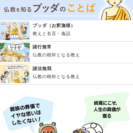
ブッダ（お釈迦様）
教えと名言・逸話
諸行無常
仏教の根幹となる教え
諸法無我
仏教の根幹となる教え