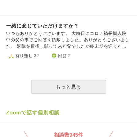
「正直やってないです笑」っていう人がいて、わたしも入社
染にはお気をつけて下さい。
してから1回しかやっていませんでした。。 ですが、「やっ
てないです笑」って言った人も、「症状があったらやるくら
いです笑」とは言っていました。 今覚えば、私は、喉が痛
一緒に念じていただけますか？
いなって思ったときもあったけど、検査しませんでした。
一緒に暮らしている母もよく咳をしていたのに。 しかも、
いつもありがとうございます。 大晦日にコロナ禍長期入院
働いていたのは発達障害のある子どもが通う福祉施設なの
中の父の事でご回答を頂戴しました。ありがとうございまし
に、私は1回きりしか検査しませんでした。 本当は週3が会
た。 退院を目指し闘って来た父でしたが終末期を迎えた模
社の指示なのに。 私が軽い症状でコロナにかかってたとし
様。年始から5日間本人から着信有りましたが途絶えまし
有り難し 32
回答 2
たら、職場の子どもにコロナをうつして、さらにその家族
た。 年始にせめて自宅へ…と対応をお願いしていた矢先、
(体の弱い人とか高齢者)にもコロナをひろめちゃったかもし
入院中の病院は元日からコロナの院内クラスター発生。入院
れないです。 生きていけません、最低です。
患者、職員合わせて数十名陽性との事。もはや為す術無し。
です。 コレがコロナ禍医療崩壊の現実です。コロナ禍は災
害です。本当に。 次、病院からの着信はおそらくお迎えで
もっと見る
す。悔しいですが苦しいですが、冷静に受け止め対処するし
かありません。 現場の状況が入院患者家族には一切わから
ないので、念じる事しか出来ません。 それはこの数ヶ月の
闘病期間も同様に。 我が家だけでは無く全国で起こってし
Zoomで話す個別相談
まっている現実です。 今はただただ苦しまずに眠っていて
欲しい。眠って苦しくないままお迎えが来て欲しい。その時
間が短時間であって欲しい。 この問答に目を止めて頂けた
相談数945件
お坊さま。どうか一緒に安楽を念じて頂けると嬉しいです。