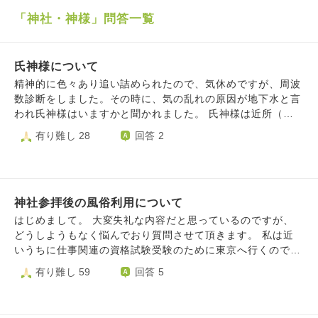
「神社・神様」問答一覧
氏神様について
精神的に色々あり追い詰められたので、気休めですが、周波
数診断をしました。その時に、気の乱れの原因が地下水と言
われ氏神様はいますかと聞かれました。 氏神様は近所（集
落）の神社の事を意味するとありました。 こちらの神社に
有り難し 28
回答 2
は一度もお参り等した事がありません。（同じ市内の別の神
社に毎年お参りに行っています） お札も、義母が別のお寺
から家族分もらってきている為、集落にある神社のお札は受
け取りを断っております。 集落にある神社を大切にした方
神社参拝後の風俗利用について
がいいのでしょうか。 氏神様がいないのであれば、自宅の
土地の4角にお米、塩、小豆を埋めて手を合わせる事を6ヶ月
はじめまして。 大変失礼な内容だと思っているのですが、
してみてくださいと言われました。 自宅の神棚には、また
どうしようもなく悩んでおり質問させて頂きます。 私は近
別のお寺のお札があります。たくさんの神様いるので、色々
いうちに仕事関連の資格試験受験のために東京へ行くのです
と乱れているのでしょうか。
が、翌々日までお休みを頂いています。 久しぶりの東京へ
有り難し 59
回答 5
行けるということもあり、以前参拝させて頂いた神社と、初
めての神社があり、今回2日に分けてそれぞれ午前中に参拝
させて頂きたいと思っています。今まで守って頂いたお礼を