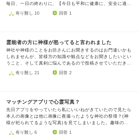
毎日、一日の終わりに、【今日も平和に健康に、安全に過ご
せてありがとうございました】とお礼を言っています。
有り難し 10
回答 1
で、ある日、行ったこともない神社にお参りをする夢を見ま
した。そこには巨大な白い狐の像があって、不思議だなーと
思いながらお参りしました。 そして先日、パソコンのキー
ボードに200ml以上の水をこぼしてしまいました。絶対にや
霊能者の方に神様が怒ってると言われました
ばい状態だったのに、次の日にはウソみたいに元通りになっ
たんです、。確かにお稲荷さんの鈴に[パソコンを直してく
神社や神様のことをお坊さんにお聞きするのはお門違いかも
ださい🙏]と、お願いはしましたが、本当になおってしまう
しれませんが、皆様方の知識や観点などをお聞きしたいとい
なんて…。 この鈴のおかけで危険なことから守ってもらえ
うこと、そして真剣に悩んであるので投稿させていただきま
たことが他にもあります。 不思議な気がしてなりません。
す。 以前、地元の神様のお声が聞こえるという占い師さん
有り難し 21
回答 2
やっぱり、お稲荷さんの力でしょうか？
兼霊能者さんに悩みがあったので電話で予約を取ろうとしま
した。 1回目のお電話で、動悸がしたり悪寒がすると申し上
げたら、それは霊がついていると言われました。ただ、提示
していただいた日程が合わず、別の占い師の方にすでに予約
マッチングアプリで心霊写真？
をしていたこともありまたご連絡しますと申し上げました。
今考えると、他の占い師さんと比較するのは業界柄良くなか
先日アプリをやっていたら私にいいねがきていたので見たら
ったです。 1日ほど経ち、 2回目のお電話できちんと予約し
本人の画像とは他に画像に夜撮ったような神社の祭壇？(神
ようと OOのことで相談したい、と私が申し上げると、そん
様が祀られてるような写真)を見てしまいました。趣味の欄
なこと気にするな！ 気にするなと神様が怒っている！ あな
にお化けと書かれており私自身夜に、しかも写真で見せしめ
有り難し 6
回答 1
たの守護霊も怒っている！と言われ、全然お話を聞いてくれ
のように神様の祭壇を撮ってマッチングアプリに載せている