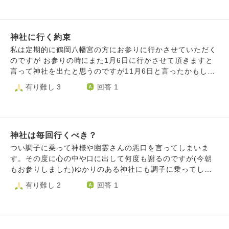
ず、話そうとすると そんなわがままなのは狐がついてる！
ような人が気持ち悪くてすぐにブロックしました。見ただけ
と電話先で怒られ、切られました。 怒らせてしまい申し訳
で私にも祟りや悪い神様や幽霊さんが憑く可能性はあるので
ない、確かに霊がついているのかも、と思い、謝罪の電話と
しょうか？
予約の電話を入れました。これで3回目のお電話です。 そし
神社に行く約束
て鑑定前日になり、 他の占い師の方に相談してしまった
私は定期的に鶴岡八幡宮の方にお参りに行かさせていただく
し、 怒ってしまって怖いし、 行くことを迷い始めました。
のですが お参りの時にまた1月6日に行かさせて頂きますと
そのため、前日キャンセルにはなりますがキャンセルの意向
言って神社を出たと思うのですが11月6日と言ったかもしれ
を伝えようと思いました。 4回目のお電話になります。 「怖
ないと後から不安になり 神様の目の前では無いのですがこ
有り難し 3
回答 1
くて行くことを迷っている、(キャンセルをしたい)」とお伝
れが起きたら11月6日にしようと思い実行した事が 達成され
えしたら 「ネガティブな人は神様お断りだよ」 と言われ、
たのですが 考えてみるとその日は行けない日で 今日の行こ
切られ、着信拒否されました。 曖昧な断れ方であったた
うと思いましたが体調があまり良くありません 熱も無く行
め、キャンセル確認のお電話をしました。これで5回目にな
けなくも無いとは思いますが 住んでる場所からまぁまぁの
ります。 キャンセルはきちんとされていたらしく、ただ口
神社は毎回行くべき？
距離があり ちょっとキツイかもしれません 別日にしたほう
調が怒っており、「もしかして神様怒っていらっしゃいます
が良いでしょうか？ それとも最初に思った 1月6日に行くべ
つい調子に乗って神様や幽霊さんの悪口を言ってしまいま
か？」とお聞きしたら「怒ってるよ」と返答されました。
きでしょうか 治ったとしてもすぐに行ける状況ではなく 結
す。その度に心の中や口に出して何度も謝るのですが(今朝
どうしたらいいかとお聞きしても「わからない」との一点張
局11月6日には行けないのです 治って時間が合えばすぐ行く
もお参りしました)ゆかりのある神社にも調子に乗ってしま
りでした。これ以上聞いても怒らせるだけなので、これ以上
べきでしょうか
った場合毎回お参りに行くべきなのでしょうか？気乗りしな
有り難し 2
回答 1
は聞けませんでした。 霊や狐がついている、 そしてトドメ
い、疲れたというときは行かない方がいいと言われています
の「神様が怒っている」という言葉が、バチが当たるのか、
が何か悪いことが起きてしまわないか心配です。
怖くて怖くて仕方ありません。 そこでお聞きしたいのが、
神様は本当に怒るのでしょうか。 これをお聞きしたいで