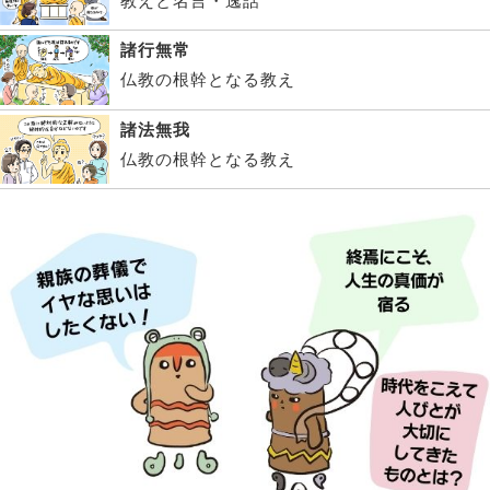
教えと名言・逸話
諸行無常
仏教の根幹となる教え
諸法無我
仏教の根幹となる教え