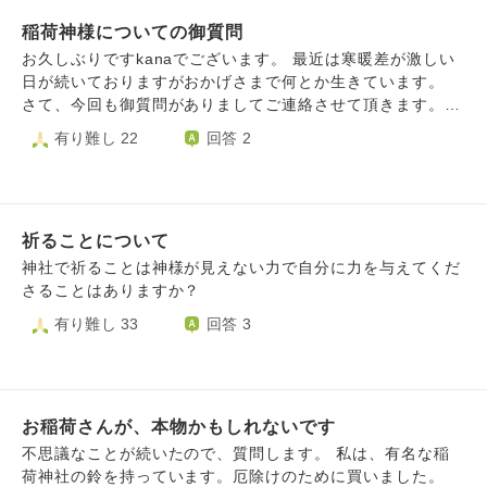
お伝えしたいことや母の病気平癒や私の縁結びなどもお願い
稲荷神様についての御質問
したいと思っています。 参拝後は都内の観光等もしたいと
思っているのですが、その際、風俗店の利用(直接的な性行
お久しぶりですkanaでございます。 最近は寒暖差が激しい
為ではなく体に触らせて頂く内容)もしたいと思っていま
日が続いておりますがおかげさまで何とか生きています。
す。私自身これまで女性経験がなく、最近はどうしようもな
さて、今回も御質問がありましてご連絡させて頂きます。
く性欲が強い時があり、女性の体に触れたいという気持ちが
私は近頃、豊川稲荷様と伏見稲荷様の末社(祠?)に御参りさ
有り難し 22
回答 2
強いのです。ただ、性病も怖ければ、直接的な行為(キスな
せて頂いているのですが、巷では「稲荷神を信仰し始めたら
ど)は初めての時まで取っておきたいと思っています。 やは
子々孫々信仰しなければならない」という噂を聞いたのです
り神社参拝後に風俗などを利用することは神様に対して失礼
が、自分は生まれてこのかた独身であるので、自分がもし急
にあたりますでしょうか。個人的には母の病気平癒が一番大
な病などで亡くなった場合、親戚の方々に御迷惑を掛けてし
切なことであるのですが、自分自身の欲求も日々大きくなっ
祈ることについて
まうのではないかと個人的心配しております。 (一応、自分
ているため欲求を叶えたいという思いもあります。 ただ、
で末代(家系のアンカー)になるかもしれないというのは御祈
神社で祈ることは神様が見えない力で自分に力を与えてくだ
神社参拝という神聖な行為に対し、こういった思いを抱えな
りの際にお伝えしている状態ですが...稲荷神様に対して申し
さることはありますか？
がら参拝させて頂くのもどうなのだろうか、今の自分に参拝
訳ない気持ちに苛まれる事があるので)この場合どの様な気
有り難し 33
回答 3
させて頂く資格はあるのかとさえ思っています。 お忙しい
持ちで向き合えば良いのかお教え下さると幸いです。 最後
ところ恐縮ではございますが、お返事頂けますと幸いです。
になりますが、此度も長文投稿誠に失礼致しました。
お稲荷さんが、本物かもしれないです
不思議なことが続いたので、質問します。 私は、有名な稲
荷神社の鈴を持っています。厄除けのために買いました。