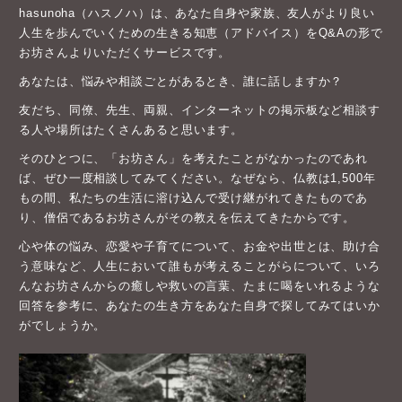
hasunoha（ハスノハ）は、あなた自身や家族、友人がより良い
人生を歩んでいくための生きる知恵（アドバイス）をQ&Aの形で
お坊さんよりいただくサービスです。
あなたは、悩みや相談ごとがあるとき、誰に話しますか？
友だち、同僚、先生、両親、インターネットの掲示板など相談す
る人や場所はたくさんあると思います。
そのひとつに、「お坊さん」を考えたことがなかったのであれ
ば、ぜひ一度相談してみてください。なぜなら、仏教は1,500年
もの間、私たちの生活に溶け込んで受け継がれてきたものであ
り、僧侶であるお坊さんがその教えを伝えてきたからです。
心や体の悩み、恋愛や子育てについて、お金や出世とは、助け合
う意味など、人生において誰もが考えることがらについて、いろ
んなお坊さんからの癒しや救いの言葉、たまに喝をいれるような
回答を参考に、あなたの生き方をあなた自身で探してみてはいか
がでしょうか。