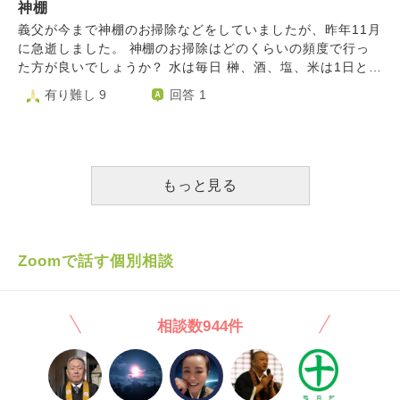
す。 長文になりましたがどうぞよろしくお願いいたしま
神棚
す。
義父が今まで神棚のお掃除などをしていましたが、昨年11月
に急逝しました。 神棚のお掃除はどのくらいの頻度で行っ
た方が良いでしょうか？ 水は毎日 榊、酒、塩、米は1日と1
5日に新しいものに入れ替えてます。 水拭きは良くないと聞
有り難し 9
回答 1
いた事あるんですが良くないのでしょうか？ ろうそくがあ
り義父は火を灯してましたが神様に火がうつってしまったら
危険なので灯してません。大丈夫でしょうか？ 色々、質問
して申し訳ありません。 回答宜しくお願い致します。
もっと見る
Zoomで話す個別相談
相談数944件