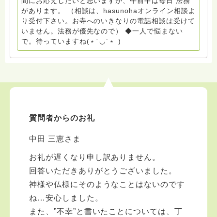
間にお応えしたいと思いますが、午前中は毎日 法務
間 保育 教育の現場で 総主任として勤めた経験も生かし
があります。 （相談は、hasunohaオンライン相談よ
つつ、お話できることがあれば 幸いです。 いつも あな
り受付下さい。お寺へのいきなりの電話相談は受けて
たとともに。南無阿弥陀仏 ここでは、宗旨を問いませ
いません。法務が優先なので） ◆一人で悩まない
ん。 まずは、ひとりで抱え込まないで。 来寺お問い合
で。待っていますね(﹡´◡`﹡ )
わせは⬇️こちらから miehimeyo@gmail.com ※時間を割
いて、あなたに向き合っています。 ですので、過去の
質問へのお返事がない方には、応えていません。お礼回
答がある方を優先しています。 懇志応援も宜しくお願
いします。 ※個別相談は、hasunohaオンライン相談よ
り受け付けています。お寺への いきなりの電話相談は
受け付けておりません。また夜中や早朝の電話もご遠慮
質問者からのお礼
ください。 法務を優先させてください。
中田 三恵さま
お礼が遅くなり申し訳ありません。
回答いただきありがとうございました。
神様や仏様にそのようなことはないのです
ね…安心しました。
また、”不幸”と書いたことについては、丁