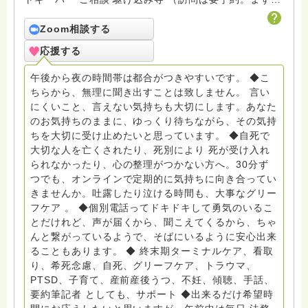
メールでお問い合わせください） ◆ビハーラ僧、終末期
ターミナルケア、看取り、グリーフケア、希死念慮、自
Zoom相談する
死、産前産後うつ、育児、DV、デートDV、トラウマ、
応援する
PTSD、傾聴トレーナー、手話、要約筆記、行政相談
員、女性支援員、小学校 中学校支援員としても、ケア
午後から夜の時間帯は都合がつきやすいです。 ◆こ
サポートをしています。 ◆一般社団法人『グリーフケア
ちらから、無理に聞き出すことは致しません。 言い
ともしび』理事長 【ともしび遺族会】運営 毎月 第１
にくいこと、言えない気持ちも大切にします。あなた
金・昼夜2回開催（大阪駅前第3ビル） 14：00〜，18：
のお気持ちのままに、ゆっくり待ちながら、その気持
00〜 お問い合わせ申込⬇️こちらから
ちを大切に受け止めたいと思っています。 ◆自死で
griefcare.tomoshibi@icloud.com ＊この活動は皆さま
大切な人を亡くされたり、死別により 死が受け入れ
のご支援により支えられております。ご協力をよろしく
られなかったり、心の整理がつかない方へ。30分ず
お願いします。 ゆうちょ銀行 口座番号 普通408-
つでも、オンラインで定期的に気持ちに向き合ってい
6452769 一般社団法人グリーフケアともしび ◆『ビハ
きませんか。吐露したり泣ける時間も、大事なグリー
ーラサロン おしゃべりカフェひだまり』 ビハーラ和歌
フケア 。 ◆個別電話ってドキドキして勇気のいるこ
山代表 居場所運営 問い合わせ申込⬇️こちらから
とだけれど、声が届くから、聞こえてくるから、ちゃ
griefcare.tomoshibi@icloud.com ◆GEはしもとサピュ
んと繋がっているようで、そばにいるように安心出来
イエ 所属 （Gender Equity 誰もが自分らしく生きるこ
ることもあります。 ◆ 終末期ターミナルケア、看取
とができる社会をめざして）DV・女性支援 ◆認定NPO
り、希死念慮、自死、グリーフケア、トラウマ、
京都自死自殺相談センターSotto 元グリーフサポート委
PTSD、子育て、産前産後うつ、不妊、傾聴、手話、
員長（2018〜2024） ◆保育士.幼稚園教諭.小学校教諭.
要約筆記者 としても、サポート ◆出来るだけ希望時
レクリエーションインストラクター.中学校DV授業 10年