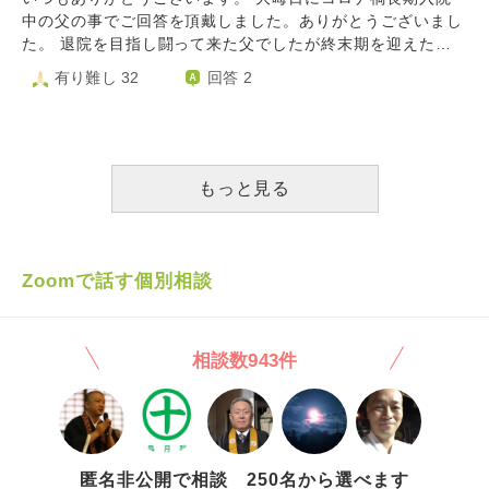
働いていたのは発達障害のある子どもが通う福祉施設なの
中の父の事でご回答を頂戴しました。ありがとうございまし
に、私は1回きりしか検査しませんでした。 本当は週3が会
た。 退院を目指し闘って来た父でしたが終末期を迎えた模
社の指示なのに。 私が軽い症状でコロナにかかってたとし
様。年始から5日間本人から着信有りましたが途絶えまし
有り難し 32
回答 2
たら、職場の子どもにコロナをうつして、さらにその家族
た。 年始にせめて自宅へ…と対応をお願いしていた矢先、
(体の弱い人とか高齢者)にもコロナをひろめちゃったかもし
入院中の病院は元日からコロナの院内クラスター発生。入院
れないです。 生きていけません、最低です。
患者、職員合わせて数十名陽性との事。もはや為す術無し。
です。 コレがコロナ禍医療崩壊の現実です。コロナ禍は災
害です。本当に。 次、病院からの着信はおそらくお迎えで
もっと見る
す。悔しいですが苦しいですが、冷静に受け止め対処するし
かありません。 現場の状況が入院患者家族には一切わから
ないので、念じる事しか出来ません。 それはこの数ヶ月の
闘病期間も同様に。 我が家だけでは無く全国で起こってし
Zoomで話す個別相談
まっている現実です。 今はただただ苦しまずに眠っていて
欲しい。眠って苦しくないままお迎えが来て欲しい。その時
間が短時間であって欲しい。 この問答に目を止めて頂けた
相談数943件
お坊さま。どうか一緒に安楽を念じて頂けると嬉しいです。
檀家に入ったりしている訳では無いので(元々は浄土真宗の
檀家でしたが、住職が借金をし寺に保険金を掛けて放火して
しまいました。以来、先祖は自身供養です。) 私が今出来る
事で思い浮かんだのがこちらでのお願いでした。どうぞよろ
しくお願い致します。
匿名非公開で相談 250名から選べます