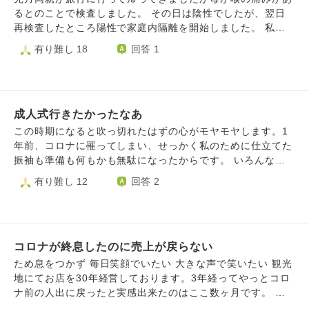
出てすぐに検査をしても、正しい検査結果が出ないと聞いた
るとのことで検査しました。 その日は陰性でしたが、翌日
ことがあったので。。) 私が、実はコロナやインフルだった
再検査したところ陽性で家庭内隔離を開始しました。 私は
場合。。。 それを職場の人にうつし、身内の方にうつし、
介護の仕事についており、感染力の強さ、症状の辛さも対応
有り難し 18
回答 1
その方が亡くなってしまったのだとしたら私のせいですよ
していて実感しています。 家族内では初感染です。 5日間は
ね。。。 これは考えすぎでしょうか？ 辛いです。 高齢のご
完全隔離をしましたが、父からも隔離ばかりしていては可哀
家族と暮らしている職場の方もいるので、、
想だ、そこまで徹底しなきゃいけないのか等言われました。
３日ほど父も検査しましたが、その際も痛いからやりたくな
成人式行きたかったなあ
いと言われました。 普段私が早く帰ってきた時、夜勤明け
や休みの時は私が家事をすることが多いです。 母の陽性か
この時期になると吹っ切れたはずの心がモヤモヤします。1
ら３日程経ったあたりから部屋にいても暇だからマスクをし
年前、コロナに罹ってしまい、せっかく私のために仕立てた
て家事をしたいと言われましたが、せめて5日はしないで欲
振袖も準備も何もかも無駄になったからです。 いろんな投
しいと伝えて、その際も部屋に篭ってばかりで暇だと言われ
稿が流れてきて、綺麗な振袖を見るたびに1年かけて宥めす
有り難し 12
回答 2
ました。 5日経ったあたりからマスクをして家事をしていい
かしてどうにか持ち直した心が、羨ましい、行きたかった、
ことを言い昨日でようやく1週間経ちました。 私の妹は在宅
悲しいという気持ちで辛くなります。浪人した人、そもそも
で仕事をしていますが、外出すると喉の痛みや頭痛が出るタ
式典が中止になった人、私以外にも行けなかった人はたくさ
イプです。 昨日一緒に外出しました、今日の朝から喉が痛
んいると思いますが、あと一歩、二日前に発症した病のせい
くはないけど乾燥すると言っていました。 いつもの感じな
コロナが終息したのに売上が戻らない
で、当日みんな着飾ってる中私はベッドにゲロを吐いていま
んじゃない？とは言いましたが、母がコロナ中の為5日過ぎ
した。 この本当に惨めな気持ちを毎年思い出して、残りの
ため息をつかず 毎日笑顔でいたい 大きな声で笑いたい 観光
たあたりから頻繁にリビングに来たからだといじけていま
長い人生生きるのでしょうか。どうしたらこの痛みを和らげ
地にてお店を30年経営しております。3年経ってやっとコロ
す。 検査してみるか提案しましたが、痛いから嫌だと言わ
ることができますか。
ナ前の人出に戻ったと実感出来たのはここ数ヶ月です。 い
れました。 最悪感染していても残っている者が感染対策を
つも観光客がいて賑やかに見えますが、遊びに来ても、大人