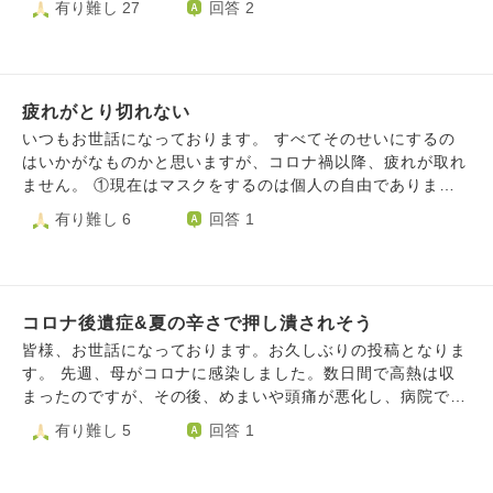
有り難し 27
回答 2
しっかりすれば良いと思います。 母のコロナ対応中に言わ
も子供もお金を使わなくなりました。 近隣のお店も変わら
れた事、私も仕事の連勤や家での対応、最後の妹のいじけな
ず厳しい売上と。 確かに商品やメニューを変えても、以前
どでもう疲れてしまいました。 こんな事になるのなら早く
のようには売上は戻りません。 8月がやっと売上が戻って来
言われた通り隔離を早めて全員感染すればよかったのにとも
たのも束の間、9月10月とまた前年にも満たない。 家族も変
思ってしまいました。 長くなってしまい申し訳ありませ
疲れがとり切れない
わらず応援してくれていますので(コロナで当然借金もあり)
ん。励ましの言葉を欲しいです。
閉業はせずになんとか切り抜けたいです。いつかは必ず抜け
いつもお世話になっております。 すべてそのせいにするの
出すのもわかっています。 辛くても笑顔で過ごしたり、た
はいかがなものかと思いますが、コロナ禍以降、疲れが取れ
め息をつかないようにする解決方法ってあるのでしょうか？
ません。 ①現在はマスクをするのは個人の自由であります
が、通勤電車の中で、ノーマスクの人が平気でせきやくしゃ
有り難し 6
回答 1
みをすることへの怒り ②事務職ですが、自分以外は全員テレ
ワーク推奨で、守られていることへの会社への不信感。私の
ことは一切心配なし ③安らげない ④生きることの意欲が減
少 ⑤今を楽しむだけの人生に未来への希望があまりない 母
コロナ後遺症&夏の辛さで押し潰されそう
に相談してもなんだか根本的に考え方が違うの「考え方が暗
すぎる」と言われ、今では本音で話すこともないです。 嫌
皆様、お世話になっております。お久しぶりの投稿となりま
なら会社も嫌なら辞めるしかないと考えているのですが、生
す。 先週、母がコロナに感染しました。数日間で高熱は収
活のために通勤し、あと数年で迎える定年までの辛抱と自分
まったのですが、その後、めまいや頭痛が悪化し、病院で後
に言い聞かせています。 愚痴も一時しのぎでしかないと思
遺症と診断されました。薬をいただき、来週もう一度診察を
有り難し 5
回答 1
うので、いつも根本的解決を望んでしまい気軽に愚痴をいっ
受けるそうです。 いつもあんなにチャキチャキと、多少の
て発散などということもしません。 こんな性格なので、友
不調でも動き回って喋りまくっていた母が、1日のほとんど
達も少なく、でもいなくても不自由をしていません。強がり
を辛そうに横になって過ごしてることが信じられません。