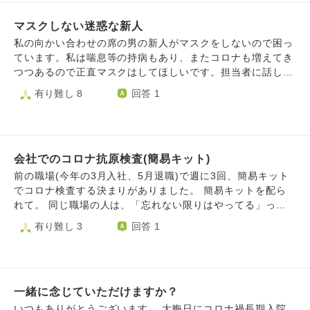
でもありません。 なんだかとりとめもなくなってしまいま
後遺症で人生が変わってしまった方々もいらっしゃるよう
したが、希望を持つ心の持ちようをアドバイスしていただけ
マスクしない迷惑な新人
で、もし母がそうなってしまったら、と思うとかなり不安で
ないでしょうか？ どうぞよろしくお願いいたします。
す。 また、私自身は検査を受けてなかったのですが、夏バ
私の向かい合わせの席の男の新人がマスクをしないので困っ
テなのか、実は感染していてその後遺症なのか、頭がクラク
ています。私は喘息等の持病もあり、またコロナも増えてき
ラして疲れやすく、以前のような元気がありません。毎年夏
つつあるので正直マスクはしてほしいです。担当者に話しま
は元気がなくなるのですが、なんだか疲れのレベルが違う感
したが、どうも注意してないみたいです。他にも社会人じゃ
有り難し 8
回答 1
じです。私は今文学の研究をしながら大学で非常勤講師をし
ないような振る舞いが多く、正直迷惑なんですが、 どうし
ており、秋には学会で研究発表をするのですが、その準備を
たら良いでしょうか。
したくても力が出ない、そんな感じで参っております。 コ
ロナの恐さ、これまで母になんでも頼りきりだった自分のダ
メさ、うちの家族全般への不安（詳しくはプロフィールをご
会社でのコロナ抗原検査(簡易キット)
覧下さい）自分自身の今後への不安など、夏の異常な暑さの
前の職場(今年の3月入社、5月退職)で週に3回、簡易キット
中で色んな不調や不安が押し寄せています。 これは、神様
でコロナ検査する決まりがありました。 簡易キットを配ら
や仏様からの「とにかく今はあまり考えずに休め」のサイン
れて。 同じ職場の人は、「忘れない限りはやってる」って
でしょうか。不安で混乱している私に、ぜひアドバイスいた
いう人とか、「つい忘れちゃうんだよね～笑」って人とか、
有り難し 3
回答 1
だければ幸いです。 ハスノハの皆様も、どうぞ暑さと、感
「正直やってないです笑」っていう人がいて、わたしも入社
染にはお気をつけて下さい。
してから1回しかやっていませんでした。。 ですが、「やっ
てないです笑」って言った人も、「症状があったらやるくら
いです笑」とは言っていました。 今覚えば、私は、喉が痛
一緒に念じていただけますか？
いなって思ったときもあったけど、検査しませんでした。
一緒に暮らしている母もよく咳をしていたのに。 しかも、
いつもありがとうございます。 大晦日にコロナ禍長期入院