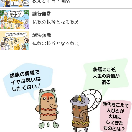
教えと名言・逸話
諸行無常
仏教の根幹となる教え
諸法無我
仏教の根幹となる教え