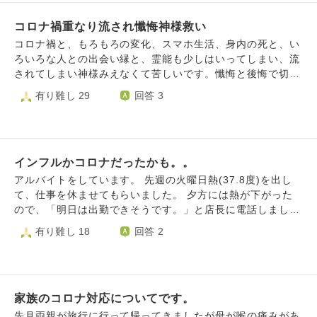
コロナ禍重なり流され懺悔神様救い
コロナ禍と、もろもろの変化、スマホ生活、身内の死と、い
ろいろな人との出会い縁と、霊能も少しはいってしまい、流
されてしまい神様みえなくて苦しいです。懺悔と後悔で切迫
したきもちでたすけてほしくて、どうしたらいいでしょう
有り難し 29
回答 3
か。神様に救われ愛の繋がりに戻りたい。
インフルかコロナだったかも。。
アルバイトをしています。 先週の火曜日熱(37.8度)を出し
て、仕事を休ませてもらいました。 夕方には熱が下がった
ので、「明日は出勤できそうです。」と店長に電話しまし
た。すると、「熱が下がったら明日は頑張ってね。」と言わ
有り難し 18
回答 2
れました。 次の日の朝(水曜日)も熱はなかったので出勤しま
した。 そこの自分の記憶が怪しいです。。熱をちゃんと測
ったかどうか。。 体調的に明らかに熱がない感じだったの
で、測らなかったかもしれません。。。 喉の痛みや咳はあ
家族のコロナ対応についてです。
りました。。 今週、職場の人の身内の方が亡くなりまし
た。 仕事を休んだ日、私は病院に行きませんでした。(熱が
先月両親が旅行に行って帰ってきましたが母が喉の痛みがあ