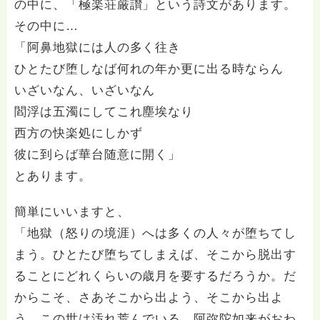
の中に、「極楽荘厳讃」という詩文があります。
その中に…
「阿鼻地獄には人の多く往き
ひとたび堕しなば何れの年か更に出る時ならん
いざいなん、いざいなん
閻浮は五濁にしてこれ塵埃なり
西方の快楽処にしかず
彼に到らば華台随意に開く」
とあります。
簡単にいいますと、
「地獄（怒りの境涯）へは多くの人々が堕ちてし
まう。ひとたび堕ちてしまえば、そこから脱出す
ることにどれくらいの歳月を要するだろうか。だ
からこそ、さあそこから出よう、そこから出よ
う。この世は汚れ荒んでいる。阿弥陀如来がおわ