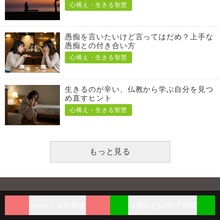
心構え・生きる智慧
愚痴を言いたいけど言ってはだめ？上手な
愚痴との付き合い方
心構え・生きる智慧
生きるのが辛い、仏教から学ぶ自分を見つ
め直すヒント
心構え・生きる智慧
もっと見る
hasunoha
Zoomで個別相談
AI僧侶とLINEで相談