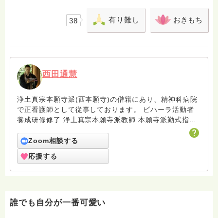
有り難し
おきもち
38
西田通慧
浄土真宗本願寺派(西本願寺)の僧籍にあり、精神科病院
で正看護師として従事しております。 ビハーラ活動者
養成研修修了 浄土真宗本願寺派教師 本願寺派勤式指導
所前期課程修了 本願寺法務員資格者名簿登録 現在、師
を仰ぎ聲明を学んでいます。
Zoom相談する
応援する
誰でも自分が一番可愛い