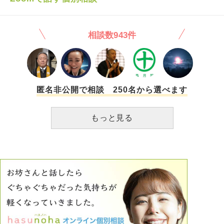
成功して、一から新しいスタートを切ればいい、というだけ
ます。妻には不満もあるが笑っていてもらいたい。私も笑っ
なのですが、前の会社の方が自分の専門性を発揮できる余地
て心穏やかに日常を過ごしたい。子供には伸び伸び成長して
が沢山あったかもしれないと、そう思い詰めてしまいます。
もらいたい。人の痛みや苦しみを理解できる子になってもら
相談数943件
後悔の念が強すぎて前を向けません。眠れない日、身体の震
いたい。皆が笑顔で楽しく過ごせたら良いのに私が皆を苦し
えが止まらない日も多いです。 こんな調子では、当然、新
めている。私一人苦しめば皆幸せなんだ。いなくなってしま
しい業務をキャッチアップできていません。心から怯えて過
えばいいのかな。そしたら一人息子が悲しむ。そんな思いに
ごしています。 34歳にもなって、何て愚かな進路選択をし
駆られます。私は新卒から10年以上今の会社にいます。たく
たのだろうかと、吐き気を催します。 死にたくなるほどの
さん泣いて苦しみ、人を信じては裏切られ、たくさん傷つい
後悔を、乗り切れる気が全くしないのです。
たけど何度も立ち直りました。いつしか人は勝手。自分さえ
匿名非公開で相談 250名から選べます
良ければ。どうせ裏切る。離れてく。信じない。になりまし
た。家庭では常に妻を察してあげないと八つ当たりされ、当
もっと見る
時の優しかった面影はいつしかなくなっていました。どこも
居場所がない、離婚届を持って帰ったことも昔ありました。
それでも、責任感でなんとかきました。自分以外誰も信じな
い。そんな時彼女に出会い、価値観やモノの考え方、見えな
かった世界、根気よく支えてくれて、自信と希望をくれて会
社に表彰されるまでに至りました。私達はお互いで作れた時
間に感謝し過ごしてました。決して遊び半分で誰でも良かっ
た訳ではないです。家庭の愚痴や無いものねだりした訳でも
ありません。疲弊していた私は彼女だけが救いでした。彼女
も同様でした。彼氏と別れたくさん異性との、出会いを聞く