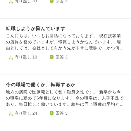
有り難し 33
回答 3
歴、職歴はこんな感じです。 専修高校を一回退学し、通信
も近く仕事内容も楽だけれど不安定な収入で働いていくか、
ヤーとして、活用し、やりがいを持って仕事をしたい。そう
高校を卒業。 犬の専門学校退学後、就労支援で２年〔違う
少し通勤時間がかかっても収入も安定したところへ転職する
思うことは、人としてだめでしょうか？
施設で１年ずつ）、お菓子工場へ就職するが半年で退職、ク
か考えています。 60代になり選べる職場や続けてあと何年
リーニング屋に就職するが２年で退職。その後、運送会社で
在籍できるかなど色々な面で職場が限られてきています。
半年、工場で二週間働きました。
この先の働き方に迷っています。 ご助言いただけたらと思
転職しようか悩んでいます
います。
こんにちは。いつもお世話になっております。 現在接客業
の店長を務めていますが、転職しようか悩んでいます。 理
由としては、会社として向かう先が非常に曖昧で、かつ何の
解決策も協力も得られず基盤も全く無いにも関わらず、ひた
有り難し 10
回答 3
すらに業績をあげることだけ現場に指示され続けることが非
常に苦痛に感じてきました。 またそれも関係してか、ここ
数ヶ月で本当に多くの同僚や上司が退職したり精神を壊して
休職したりしていて、次は自分なのではないかと恐怖を感じ
今の職場で働くか、転職するか
ています。 他にも今時一般的な会社では聞いたことも無い
ような決まりがありますが、特定できてしまいそうなため割
地方の病院で医療職として働く独身女性です。 新卒から今
愛します。この決まりも続ける理由が分からず、辟易してい
の職場に勤めて6年目になります。 今の職場は、人手不足で
ます。 悩んでいる理由としては、一度転職した会社が現在
あり、毎日忙しく働いています。給料は同じ職種の平均と比
の場所なのですが、また転職しても同じような場所しか無い
べると低いです。 現時点では機械化があまり進んでおら
有り難し 24
回答 3
のではないかという不安があります。できれば接客業であり
ず、事務的・作業的な仕事や雑用が多く、専門性を活かしき
たいため、どこも一緒なのではないかと思っています。 細
れていないと感じます。 女性にキツく当たるお局や、「結
かい点としては髪色が自由なため、自分が好きな自分でいら
婚はまだしないのか？」などと昭和的な発言をする上司がい