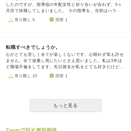
職は自分の人生にとって大きな決断だと感じており、今の職
族ぐるみの付き合いがあり、ご厚意で入れてもらったところ
したのですが、指導役の年配女性と折り合いが合わず、5ヶ
場に残るか、転職するか、どう考えていけばいいかアドバイ
もあるため辞めづらい状況になっています。 出来れば仕事
月目で休職してしまいました。 その指導を、当初はハラス
スをいただきたいです。
は続けたいと思っています。何かと比較して文句を言うのも
メントと見做していましたが、引き抜きで入社した経緯もあ
有り難し 5
回答 1
良く無いですが、どうしても頭から払拭出来ません。何かア
って自分も少し傲慢な態度でした。業務のキャッチアップに
ドバイスを頂ければ幸いです。
対して積極的でなかったと反省しています。 休職期間中、
転職活動をしていて、その間に出た内定先の企業に今おりま
す。 ただ、復職後、部署異動させてもらい、そこの場所で2
転職すべきでしょうか。
ヶ月ほど働きました。 今の職場より、その部署の方が環境
がよく、なぜ転職してしまったのか、本当にバカだったと自
心がとても苦しく全てが楽しくないです。心晴れず気も許せ
責の念が募るばかりです。 休職に至るまでは、受け入れ態
ません。全て放棄し死にたいとさえ思いました。私は3年ほ
勢が整ってなかった会社にも落ち度がある、と上司も言って
ど職場不倫をしてます。先日彼女が私をとても好きだけど、
くれましたが、復職から退職に至るまでの流れは完全に自分
一緒になれないなら新しい人を探すと出会いアプリを始めま
有り難し 20
回答 1
の責任です。 また、自分もリファラル採用で傲慢になって
した。私は前向きに進むことを応援しました。でも胸が苦し
いて、キチンと現場と折衷する姿勢に大いに欠けていまし
くなります。今もずっとお互いに大好きで大事に思っている
た。 言い訳のしようもない自分の転職の決断に、猛烈な自
からの決断でした。私は本当に自分勝手な人間で自分が許せ
己嫌悪を抱いており、死にたくなる程です。 新しい会社
ません。妻子もおり、必ず家に帰るという思いで日常過ごし
は、商品知識がなく、また昇給の目もあまりなさそうで、こ
ています。帰ってから妻も彼女も傷つけている罪悪感から、
もっと見る
れなら素直に前職の復職に甘えていれば良かったと、そう心
吐き気と不安と後悔が常につきまとい、どうしてよいのかわ
から思う次第です。 結果的に、無責任に色んな仕事を放り
からなくなります。彼女の気持ち、妻の気持ちを考えると私
出してしまいました。信用を失くした事、ずっとずっと申し
はとても酷いことをしてる。離れてく彼女を笑顔で見送るの
訳なく、自責の念が消えません。 客観的に見たら、転職が
もとても辛いけど、どうか幸せになってもらいたいと願って
Zoomで話す個別相談