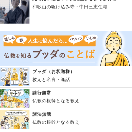
和歌山の駆け込み寺・中田三恵住職
ブッダ（お釈迦様）
教えと名言・逸話
諸行無常
仏教の根幹となる教え
諸法無我
仏教の根幹となる教え