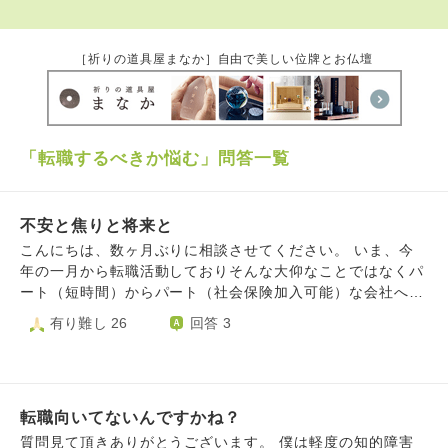
［祈りの道具屋まなか］自由で美しい位牌とお仏壇
「転職するべきか悩む」問答一覧
不安と焦りと将来と
こんにちは、数ヶ月ぶりに相談させてください。 いま、今
年の一月から転職活動しておりそんな大仰なことではなくパ
ート（短時間）からパート（社会保険加入可能）な会社への
転職になりそうな状況です （現状こちらがやりますと答え
有り難し 26
回答 3
たら入社可能な状況で返答期日が今週末） ただ、相談とい
うかアドバイスがいただきたいのですが 職種は似ているの
ですが職場が変わる事への不安 現在の仕事が一人（ワンオ
ペ）でやるような体制から複数人で協力するような環境にな
転職向いてないんですかね？
ることへの対人関係での不安 今は夕～夜のパートですが、
次は朝から昼過ぎとなる生活リズムが一変すること 上記が
質問見て頂きありがとうございます。 僕は軽度の知的障害