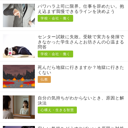
パワハラ上司に限界。仕事を辞めたい。抱
え込まず我慢できるラインを決めよう
学校・会社・働く
センター試験に失敗。受験で実力を発揮で
きなかった学生さんとお坊さんの心温まる
問答
学校・会社・働く
死んだら地獄に行きますか？地獄に行きた
くない
仏教
自分の気持ちがわからないとき、原因と解
決法
心構え・生きる智慧