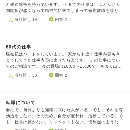
一気に押し寄せており心が考え焦り苦しい状況です。 収入
と発達障害を持っています。 今までの仕事は、ほとんど人
面や社保等の面では安定性は上がるので悪くはないのは確か
間関係が悪くなって精神的に来てしまって短期離職を繰り返
なのです。 短時間ではありますがコロナ禍が明けてから、
してきており、今は一時的に福祉施設であるb型継続支援に
有り難し 19
回答 2
いまのとこで採用が決まり週4でパートしつつ家事炊事洗濯
通いながら就活を始めたり、運がいいのかどうか分かりませ
を足の弱い親のかわりに行い、夕飯を作ってからパートへ行
んが職業訓練校とかに通わせて頂きました。 ですが、最近
くリズムが2年続き慣れきっているのと、休みの日はほぼ面
になって物忘れが増えて注意されたり、大事な話もボーっと
接を入れていて休まる暇がなかったのもいまの心境に影響が
してしまいすぐ記憶から消えてしまうようになりました。
出ているとは思うのですが 現金なもので人間って決まる前
60代の仕事
それが原因と実習中のミス、学歴と職歴短さで特例子会社が
は早く仕事変えたい、収入面や福利厚生を安定させたいと不
不採用になり、結局、転職活動が振り出しに戻りました。
現在私はパートをしています。 家からも近く仕事内容も今
安や焦りに駆られ いざ内定でたら先の不安で焦ったり不安
その特例子会社の方に言われた事も治ってないと言われまし
までしてきた仕事内容に比べたら楽です。 その仕事につい
感強くでており 「変えて良いのか？」「まてば良い職場の
た。 今回で17社目の不採用でした。 その特例子会社で体験
てのご相談です。 今の職場は10:00〜15:00で、あまり出勤
求人」出るんじゃないかと頭の中が毎日グルグルしています
させていただく時は頑張って働いたのでまだ立ち直れてませ
日数がありません。 月に10日くらい 月によっては出勤が0
有り難し 33
回答 2
このような心境になるのは皆さんもあるのでしょうか？それ
ん。 その時にエージェントも店舗も理解してなくて最終面
日なんてこともあります。 お客様の予約がキャンセルにな
とも私が精神的に弱くこういう循環に落ちているのかわから
接前にお断りした会社に対して「蹴らなきゃ良かった」と後
ると私達パートも出勤がキャンセルになります。 シフトが
ず相談させていただきました、よろしくお願い致します。
悔してしまいました。 やはり転職向いてないんですかね‥ 日
入っていてもお休みになるので収入が不安定です。 ここの
本がダメなら海外にワーホリにとかも考えてしまいます。
前は9:00〜15:00で週5で働いていたので最初の頃は「時間
〔海外留学が夢ですが英語力0です） お坊さんに質問です。
転職について
に余裕」があって楽ちんなんて思っていましたがかなり収入
1.どうしたら立ち直れますか？ 2.やはり転職向いてないん
が減ってしまいました。 ダブルワークも考えましたが、 今
会社で、自分よりも知識に長けた人がいる。でも、それを有
ですかね？ 〔もういっその事海外でワーホリして働いた方
の職場はダブルワーク禁止なのでしっかり仕事をするには退
効活用しない。そのため、自分が雇われ、活動している。で
がいいのかなと考えてしまってます〕 お坊さんのご意見を
職しなければなりません。 今の職場は75歳まで働けます。
も、社員は動かない。リスペクトもない。便利屋のような扱
いただきたいです。 よろしくお願いします 補足ですが、 学
まだ10年以上も在籍できるのです。 このままここで家から
いである。そのような状況を捨てて、自分の能力を一プレー