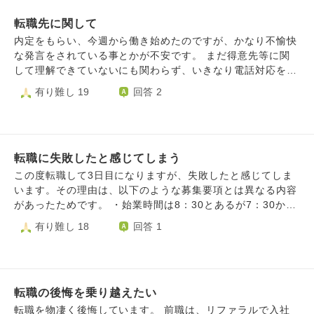
れることです。ただこれは以前の転職活動の際に一度諦める
ること、閉鎖的な雰囲気であることなど気になる点はありま
ことができました。 自分が知らない職種や企業がごまんと
転職先に関して
すが、人間関係は我慢できる範囲ではあり、気のおける同僚
あることは承知していますが、今ここで転職するのは得策な
もいます。 病院は古く、これまでも延期されていますが、
内定をもらい、今週から働き始めたのですが、かなり不愉快
のでしょうか。 私はまだストレスや不安で心身に影響が出
数年後に新築移転する予定です。その際には業務の機械化も
な発言をされている事とかが不安です。 まだ得意先等に関
ているわけではないため、踏ん張るべきなのでしょうか。
ある程度は進むかもしれないと言われています。 上司は仕
して理解できていないにも関わらず、いきなり電話対応を任
皆様にご質問する内容ではないかと思うのですが、何かご助
事熱心な人が多く、仕事内容は好きです。何より希望の休み
され、 電話対応が悪いと言われました。 （今まで他の会社
有り難し 19
回答 2
力ございましたら、よろしくお願いいたします。
が取りやすく、そのおかげで休日にリフレッシュできている
では社内の電話対応しかなく、いきなり得意先とかの電話を
ことが大きなメリットです。 一方で、知人に勧められた県
任されても会社名や名前等ピンと来ないですし、いきなり新
外の病院への転職も考えています。 そこは業務の機械化が
人に電話対応を任せるのはコールセンター経験でもない限り
進み、専門職としての仕事に集中できること、定期的に異動
難しいと思います） また毎日の研修でも「うちの会社を踏
があり人間関係をリセットできる点が魅力でした。ただ、業
転職に失敗したと感じてしまう
み台にしたら他の会社でも活躍できる」と普通常識的に新人
務時間が長くなりそうで体力的に大変になること、今よりも
にそういう発言はしないと思うような事を言われてかなり不
この度転職して3日目になりますが、失敗したと感じてしま
仕事に求められるレベルが高いことに不安を強く感じます。
愉快です。 また通勤や最寄り駅に関しても事前に話してい
います。その理由は、以下のような募集要項とは異なる内容
さらに、最近父の持病が悪化し、離れて暮らすことに不安を
るのに同じ部署の方に「今は若いから大丈夫かもしれない
があったためです。 ・始業時間は8：30とあるが7：30から
感じます。 私は仕事ができる方ではないし、今のように働
が、年齢を重ねるとその通勤では難しいかもしれない」と言
掃除がある。（勤務時間にはならない） ・募集要項の年間
有り難し 18
回答 1
ける場所があるだけでもありがたいと思わないといけないと
われました。 新人なので、毎日早めに出社していますが、
休日よりも少ない休日数を提示された。（ここは指摘して休
考えてしまうところもあります。転職してまた一から覚える
正直そういう発言は悲しいと思いました。 仕事をするのは
日数を増やしてもらえました。） ・「賞与あり」の記載が
しんどさや、難しい人はどこでもいると思うし、人間関係が
問題ないのですが、 どうもあまり新人として歓迎されてい
あったが、無い可能性がある。 会社の人は皆優しくて良く
合わずに早期退職してしまう不安もあります。 病院以外の
ないように感じてしまいます。 私の今の現時点の状況は、
してくれますが、収入と休日が前職よりも悪くなってしまっ
就職先も考えましたが、今の仕事内容に大きな不満がないた
普通なんでしょうか。
転職の後悔を乗り越えたい
たと感じているため、強いストレスから気が重くなり夜も眠
め、あまり考えていません。 結婚の予定はありません。 転
れません。 辞めれば良いのかもしれませんが、社長とは家
転職を物凄く後悔しています。 前職は、リファラルで入社