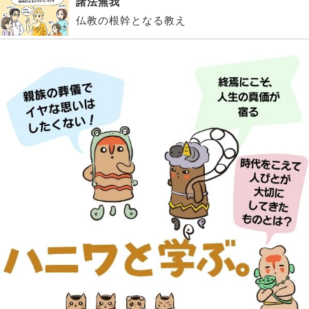
諸法無我
仏教の根幹となる教え