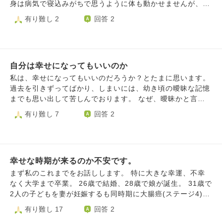
んだろう？脳内ホルモンが出るのが幸せ？みんなが幸せを目
身は病気で寝込みがちで思うように体も動かせませんが、配
指していますが幸せが何か正しく定義されたことがないので
偶者にも恵まれ、けして豪華な生活とも言えませんが、小さ
有り難し 2
回答 2
は？だから誰もが間違ったものを追いかけているのでは？
な幸せがたくさんあるような、そんな生活を送っています。
人間は一体どうすれば幸せになれるのでしょう？お坊さんが
ですが、いつかこの幸せが壊れてしまう日が来るのではない
たは幸せってなんだと思います？みなさんは幸せですか？
かという恐怖を抱いています。 夫が事故で亡くなってしま
私個人としては幸せなんて考えるから不幸になるのでは？幸
ったら… 夫の会社が倒産してしまったら… 私の病気が悪化
せなんて幻覚で存在しないのでは？幸せなんて走り続けるた
自分は幸せになってもいいのか
してしまったら… 様々な不安が頭をよぎり、今の幸せを感
めに目の前に吊るされた永遠に食べられない人参のようなも
じることが怖くなっています。 幼少期から親に虐待されて
私は、幸せになってもいいのだろうか？とたまに思います。
のではないかと思いはじめています 幸せって何？何か幸せ
育ち、独り立ちするまでは地獄のような日々でした。 結婚
過去を引きずってばかり、しまいには、幼き頃の曖昧な記憶
についての認識を考え直せるような深くて良い話を教えてく
してからは不妊に悩み不妊治療を何年も続けていました。
までも思い出して苦しんでおります。 なぜ、曖昧かと言う
ださい
子供を授かれない自分を責める日もありましたが、今は全て
と私自身の記憶が違うのかわからないのです。 それが本当
有り難し 7
回答 2
を受止める余裕ができ『子供がいなくても夫婦二人で慎まし
だったか虚記憶だったのか、何かの記憶と混濁しているので
く暮らせればいいではないか』と思えるようになりました。
は、と、自分の中ではそう思いたいだけなのかもしれませ
やっと今、若輩の人生の中ではありますが幸せな日々が訪れ
ん。 記憶の中では、私と男の子が遊んでいて、当時の私は
ているような気がしますが、私のような人間がこんなに幸せ
恥を知らず無知で男の子へした悪いことをした、最後の所は
でよいのかと何故か自分で自分を責めてしまいます。 今の
幸せな時期が来るのか不安です。
現在でいう罪だと思うことをしたとずーっと思っています。
この気持ちを受止めるにはどうすればよいのでしょうか。
だが、徐々に違う記憶が入ってくるようになりました。け
まず私のこれまでをお話しします。 特に大きな幸運、不幸
また、私のような人間が幸せになってもよいのでしょうか。
ど、この記憶が正しかった場合、男の子が覚えており苦しん
なく大学まで卒業。 26歳で結婚、28歳で娘が誕生。 31歳で
ご教授いただければ幸いです。
でいたら、合わなくなったのもそのせいだったり…と思って
2人の子どもを妻が妊娠するも同時期に大腸癌(ステージ4)が
しまいます。そうだった場合、やっぱり幸せになるべきじゃ
発覚、治療に専念するために子どもは流産、35歳で妻が他
有り難し 17
回答 2
ないと、なぜか不安になると幸せになるべきじゃないと思っ
界。 38歳となる今年1月にお子さんが2人いる方と婚約、そ