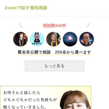
はないかと思っています。私たちは、保健センター、 相談
す。 不思議と彼女達が不幸になって将来困っている姿も全
支援事業所、病院など、様々対応していただける場所を 知
Zoomで話す個別相談
く想像できません。 彼女達には生まれ持った才能？強運？
っています。専門外であると判断されれば、他所に繋いで
幸運遺伝子？のようなものが備わっているのでは、という気
いただくこともできます。 健常者さんは、暴力に遭って
さえします。 そこで質問なのですが、どんな境遇にいても
もどこに相談すればいいかわから ない。病気の症状が出て
幸せを感じれる人はいるのでしょうか。またそのようになる
相談数944件
も、病院探しが大変。学校へ行けなければ、 断念しなけれ
にはどうしたら良いのでしょうか。 お坊様方の智慧をご教
ばならない。 私たち発達障害者だけが、「生きづら
示いただけますと幸いです。
い！」と主張する のは、非常にお門違いです。 私のアパ
ートの管理会社のお兄さんも、残業残業で体調を 崩してし
ましました。 「会社は守ってくれない、自分で見切りをつ
けるしかない。 僕らは営業の駒でしかない」 という言葉が
匿名非公開で相談 250名から選べます
印象に残っています。 私は毎日コンビニに行くたび、教
育基金などに10円でも 100円でも寄付をしています。就労
もっと見る
したら、医科大学にある程度 まとまったお金を寄付するつ
もりでもいます。 環境団体にはしません。胡散臭いとこ
ろが多いので。 お金だけでなく、けがをした人がいた
ら、去年取得した 普通救命の資格の知識の元応急処置、小
さなことでは、 お子様連れに道を譲るなどしています。
不幸になりたいわけではないのですが、もっとたくさんの人
が 幸せになればいいのに、なんでこの世には不幸な人がい
るんだろう、 と思うとしんどくなるのです。