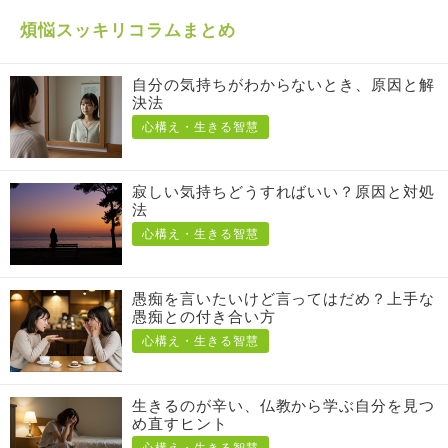
煩悩スッキリコラムまとめ
自分の気持ちがわからないとき、原因と解
決法
心構え・生きる智慧
寂しい気持ちどうすればいい？原因と対処
法
心構え・生きる智慧
愚痴を言いたいけど言ってはだめ？上手な
愚痴との付き合い方
心構え・生きる智慧
生きるのが辛い、仏教から学ぶ自分を見つ
め直すヒント
心構え・生きる智慧