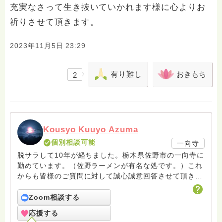
充実なさって生き抜いていかれます様に心よりお
祈りさせて頂きます。
2023年11月5日 23:29
有り難し
おきもち
2
Kousyo Kuuyo Azuma
個別相談可能
一向寺
脱サラして10年が経ちました。栃木県佐野市の一向寺に
勤めています。（佐野ラーメンが有名な処です。）これ
からも皆様のご質問に対して誠心誠意回答させて頂きた
いと存じます。まだまだ修行中の身ですので至らぬ点あ
ろうかとは存じますが共に精進して参りましょうね。お
Zoom相談する
寺にもお気軽に遊びに来てください。
応援する