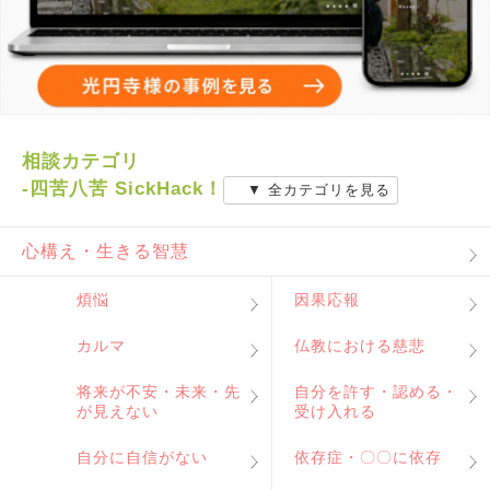
相談カテゴリ
-四苦八苦 SickHack！
▼ 全カテゴリを見る
心構え・生きる智慧
煩悩
因果応報
カルマ
仏教における慈悲
将来が不安・未来・先
自分を許す・認める・
が見えない
受け入れる
自分に自信がない
依存症・〇〇に依存