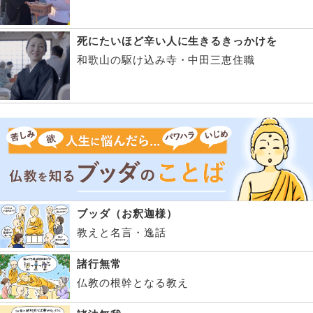
死にたいほど辛い人に生きるきっかけを
和歌山の駆け込み寺・中田三恵住職
ブッダ（お釈迦様）
教えと名言・逸話
諸行無常
仏教の根幹となる教え