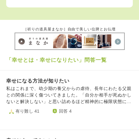
［祈りの道具屋まなか］自由で美しい位牌とお仏壇
「幸せとは・幸せになりたい」問答一覧
幸せになる方法が知りたい
私はこれまで、幼少期の養父からの虐待、長年にわたる父親
との関係に深く傷ついてきました。「自分か相手が死ぬかし
ないと解決しない」と思い詰めるほど精神的に極限状態にあ
り、ただ普通に幸せになりたいのに、その幸せすら分からな
有り難し 41
回答 4
くなっています。 誰でもいいからと思い婚約しても、幸せ
な家庭のイメージが持てず、直前で破棄をしてしまうなど自
分の人生を進めることができません。 少しでも前を向くき
っかけを得たい一心であるお寺に相談に向かいました。しか