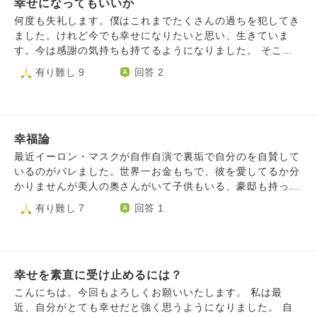
幸せになってもいいか
しそこでは、「他の人の方が苦しい」「そんな気持ちは捨て
なさい」といった否定や説教をされ、自分の苦しみを軽視す
何度も失礼します。僕はこれまでたくさんの過ちを犯してき
るような対応を受けて大きな傷と深い絶望感を抱く結果とな
ました。けれど今でも幸せになりたいと思い、生きていま
りました。養父を恨む気持ちを簡単に捨てられていたら相談
す。今は感謝の気持ちも持てるようになりました。 そこで
になどいきません。簡単ではないから苦しいのです。 説教
質問なんですが、僕はもう幸せになってはいけないのでしょ
有り難し 9
回答 2
や感情の否定をされることなく、仏教本来の視点や教えに触
うか？
れながら、幸せになる方法、父親との関係から物理的・精神
的に離れるための具体的な支援について相談したいと考えて
います。
幸福論
最近イーロン・マスクが自作自演で裏垢で自分のを自賛して
いるのがバレました。世界一お金もちで、彼を愛してるか分
かりませんが美人の奥さんがいて子供もいる、豪邸も持って
る、世界中の人に尊敬されてる。世界中の人が羨むものを全
有り難し 7
回答 1
て持ってるのにそんなことをしなければならないのかと思っ
て涙が出そうになりました。みんなお金もちになればとか人
に尊敬されればとか結婚すればとか子供を持てば幸せになる
とか思って一緒懸命それを手に入れるために頑張って生きて
幸せを素直に受け止めるには？
ますが、結局手に入れても幸せになれない この世に幸せな
人なんかどこにもいないのでは？この世は地獄だと思いまし
こんにちは。今回もよろしくお願いいたします。 私は最
た 一体人間はどうすれば幸せになるのだろう？幸せってな
近、自分がとても幸せだと強く思うようになりました。 自