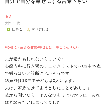
自分で自分を幸せにする言葉下さい
るん
女性/30代
回答 1
有り難し 2
#心構え・生きる智慧
#幸せとは・幸せになりたい
夫が鬱かもしれないらしいです
心療内科に行き鬱のチェックリストで60点中39点
で鬱っぽいと診断されたそうです
結婚歴は13年で子どもは3人います。
夫は、家族を捨てようとしたことがあります
後から聞いたら、そんなつもりはなかった、あれ
は冗談みたいに言ってました