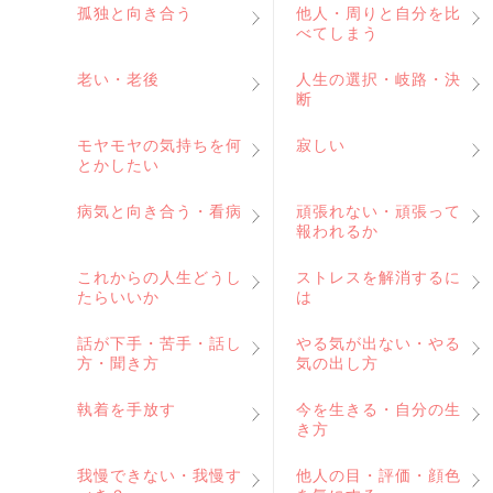
孤独と向き合う
他人・周りと自分を比
べてしまう
老い・老後
人生の選択・岐路・決
断
モヤモヤの気持ちを何
寂しい
とかしたい
病気と向き合う・看病
頑張れない・頑張って
報われるか
これからの人生どうし
ストレスを解消するに
たらいいか
は
話が下手・苦手・話し
やる気が出ない・やる
方・聞き方
気の出し方
執着を手放す
今を生きる・自分の生
き方
我慢できない・我慢す
他人の目・評価・顔色