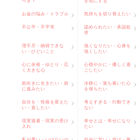
べき？
を気にする
お金の悩み・トラブル
気持ちを切り替えたい
不公平・不平等
認められたい・承認欲
求
理不尽・納得できな
強くなりたい・心身を
い・ひどいこと
強くしたい
心に余裕・ゆとり・広
心穏やかに・優しく過
く大きな心
ごしたい
前向きに生きたい・前
冷静に・落ち着いた心
に進みたい
を保ちたい
自分を・性格を変えた
考えすぎる・行動でき
い・直したい
ない
現実逃避・現実の受け
幸せとは・幸せになり
入れ
たい
私が悪い・いけないの
自分に甘い・怠け・厳