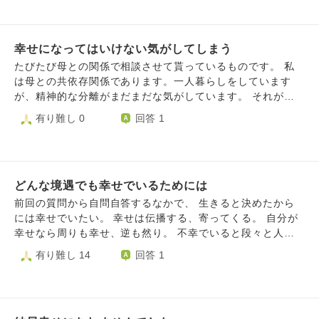
てしまいます。 様々な理由にも私は幸せになってもいいの
の直後に婚約者が妊娠、4月に結婚、9月に離婚したいと言わ
か、楽しみにしていることに対しても私は楽しんでもいいの
れる、1月に離婚予定となっています。赤ちゃんは再婚した
か、とふと思うのです。人に対しての罪悪感、過去の私の無
方が育てます。 離婚理由は再婚した方と私の娘の不仲で、
知さを悔いるばかりです。 病院の先生には以前幸せになっ
幸せになってはいけない気がしてしまう
再婚した方が生理的に受け付けれなくなってしまい離婚を言
ても良いかと相談した所、幸せになる権利なんて決めること
われました。 再婚した方と赤ちゃんか、私の娘かの選択に
たびたび母との関係で相談させて貰っているものです。 私
は誰にもできない、人は幸せになるために生まれてた、罪を
迫られました。一度愛した方への責任と親としての責任で悩
は母との共依存関係であります。一人暮らしをしています
犯した方もちゃんと更生して幸せになる権利があり、幸せに
みました。赤ちゃんにはどちらになっても親と暮らせます。
が、精神的な分離がまだまだな気がしています。 それが関
なってもいい。幸せになっちゃいけない法律なんてない。と
しかし私の娘は私しか親は残されていませんので、私が再婚
係あるのか、ないのかわかりませんが、自分の幸せが考えら
有り難し 0
回答 1
も言われ、私も幸せになってもいいのは分かっていますが、
した方を選ぶと親と暮らせなくなってしまいます。私の娘へ
れないです。 本当は自分自身の家族を持ち、幸せな家庭を
度々自分は幸せになってはいけないと思います。 自分なり
の責任を取り、離婚を受けました。 20代はとても幸せでし
作ることを私は望んでいるんですが、親にはそうした結果は
にまとめるように書いたつもりでしたが、長くなってしまい
たが、30代になって不幸が続いています。再婚という幸運を
望まれていないような気がしています。 そう感じたのは、
ました。 長文読んでいただきありがとうございました。
感じた時期もありましたがすぐに離婚と不運がやってきまし
母とのやり取りで、母はことあるごとに帰ってきて欲しいと
た。 来年は39歳となり40代が目前となりました。 人の人生
どんな境遇でも幸せでいるためには
いうサインを出します。また私が結婚願望を口にするといい
は良い事と悪い事の繰り返しだと思っていますが、今40代に
顔せず複雑そうな様子を見せます。 親なんて気にせず自分
前回の質問から自問自答するなかで、 生きると決めたから
幸せがやってくるのか不安です。 最近、不幸な状況から仏
自身の幸せを考えたらいい、期待するからダメなんだ、親に
には幸せでいたい。 幸せは伝播する、寄ってくる。 自分が
教に出会い、まずは欲まみれの自分に反省して、嫉妬や妬み
わかって貰おうとか期待しないようにしようと思うのです
幸せなら周りも幸せ、逆も然り。 不幸でいると段々と人が
を減らすように心がけて、心を落ち着かせれるように気をつ
が、どうもうまくいきません。 子供の幸せが親の幸せなん
離れていくから幸せでいなければ。 という1つの考えに辿り
有り難し 14
回答 1
けています。 結婚できただけ幸せ、子どもがいるだけ幸
ていいますが、母は私と二人いつまでも仲良く協力していけ
着きました。 話は変わります。 今まで生きてきたなかで、
せ、赤ちゃんが無事に産まれただけ幸せ、仕事があるだけ幸
ればそれでいいみたいな感じです。 私は申し訳ないが、そ
本当に幸せだと思える人が3人いました。 彼女達は共通して
せと思うようにもしています。 しかし、ふとした瞬間に辛
んな人生しんどいんです。今まで母が私を育ててくれたのは
両親とも学がありお金持ち、家族仲も良く、立派な進路に進
くなります。 何か状況を好転もしくは心が安定できるよう
感謝しますが、私には私の人生がある。 だから一人暮らし
み、文武両道で才色兼備、美人で性格は優しく謙虚で真面目
な考え方はあるのでしょうか。