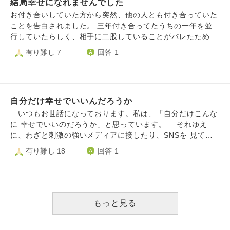
もして、共依存から離れようとし、親に期待しないようにと
結局幸せになれませんでした
で努力家、天真爛漫で素直、とても思いやり深く、どんな人
考えていましたが、心のどこかにわかってもらいたいとか、
にも分け隔てなく接することができ、老若男女問わず会う人
お付き合いしていた方から突然、他の人とも付き合っていた
よくわからないモヤモヤしたものがあります。 こうした気
会う人皆から好かれていました。 いつも輝いていて災難に
ことを告白されました。 三年付き合ってたうちの一年を並
持ちはどうしたらなくせるのでしょうか。幸せになりたいん
遭うこともなく、1度も彼女達の口からネガティブな言葉を
行していたらしく、相手に二股していることがバレたため別
ですが、若干怖いような、なれるんだろうか？というような
聞いたこともありません。 10代の頃はそんな彼女達をみ
れてほしい、とのことでした。 二股も初耳でしたが、こち
有り難し 7
回答 1
気持ちもあります。 いつまでも何かが心の中でストッパー
て、一緒に居て癒され元気を貰いつつも、恵まれてて羨まし
らに別れを切り出すという事は私がキープ側だったんだな、
のような苦しさがあります。 ちなみに父とは離婚してお
いとどこか冷めた瞳でみていました。 また、彼女達のこと
と無力感で別れを受け入れました。 以前離婚前にハスノハ
り、母一人子一人の状態です。 ご意見頂けたら嬉しいで
は好きでしたが自分が辛い時期に彼女達に会うと比べて惨め
に相談させていただきましたが、その時のアドバイスや経験
す。
さに襲われるので疎ましく思う気持ちもありました。 です
をもとに怒らないで話し合う、相手を信頼する、理解して受
が、色々な辛い経験をしたり辛い境遇にいる人達をみてきた
自分だけ幸せでいいんだろうか
け入れることをしていました。 その結果、都合のいい相手
今は、自分の周りに不幸と思えてしまう人達が目に入りやす
扱いされました。 いい年したシングルマザーなんてそんな
いつもお世話になっております。私は、「自分だけこんな
いなか、彼女達のような存在がいてくれることで、「生きて
扱いなんでしょうか。 育児も生活もおかげさまで問題なく
に 幸せでいいのだろうか」と思っています。 それゆえ
いる皆が皆不幸になるわけじゃない、ちゃんとこうして幸せ
やれていますが、このどうしようもない孤独感は拭えませ
に、わざと刺激の強いメディアに接したり、SNSを 見てし
に暮らせてる人達もいるんだ」と安心することができます。
ん。 大切な人だと思ってた人から軽んじられたこと、信頼
まったりして体調を崩し、また「自分だけry」という 悪循環
有り難し 18
回答 1
そして、私も出来ることなら彼女達のようでいたい、とも感
できるパートナーもいないことが辛いです。 周りからは他
になります。 私は、祖父母の遺産を相続して18の若さで
じます。 何が起きるか分からないのが人生。 心身とも余裕
にもっといい人いるよと言われつつも、状況的にこの先その
アパート大家に なりました。それ以来、人間関係で難儀を
がある時、経済的･社会的に安定している時は幸せでいるこ
ような人と出会えるとは思えません。 自分に価値が無いよ
することも多々 ありますが、基本的には不自由なく過ごせ
とが比較的容易であると思いますが、そうでなくなれば幸せ
うに思えてとても悲しいです。
ています。 しかし世の中には、この国でも、大学へ行き
を感じることは至難の業だと思います。 ですが、彼女達は
たくても 行けない、家族からの暴力、研究費が足りなくて
もっと見る
日々の苦労や辛い経験もしているのにも関わらず、そんな時
病気の 研究ができない、などといった問題があります。
でも幸せそうです。 初対面でも苦労や不幸オーラを感じる
私は発達障害ですが、健常者さんのほうが生きづらいの で
人がいる一方、彼女達はそれらを感じさせない何かがありま