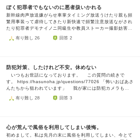
るまちぐるみ攻める防犯間違えないと思います。グーグルマ
て睨み嫌がらせ受けました。父親や母親嫌がらせ受けていま
た朝日明神社服が長いなど明らかに嫌がらせうけました
や西九条駅や関目駅やあらゆる鉄道がいしゃやれます。新快
ップ乗っていました。父親や母親頻繁うろつく集団ストーカ
ぼく犯罪者でもないのに悪者扱いかれる
す。集団ストーカー記載かんして元国会議員さんや権力者繋
速でも不審行為や不審物放送顔認証嫌がらせを新快速や阪急
ーシテキマシタ。スマホタイミング親が嫌がらせしてきま
がる人が集団ストーカー国家犯罪いっています。友だち行政
新幹線肉声放送嫌がらせ車掌タイミング放送うけたり親も頻
電車や大阪メトロや近鉄やれました鉄道がいしゃテロップで
す。父親わざ深夜何回もトイレおきてくる嫌がらせ親が24時
テレグラム集団ストーカー依頼くるじはくしてて行政職員ぼ
繁用事装って虐待してきたり新快速で頻繁注意放送ながされ
危険物持ち込みなど嫌がらせテロ犯登録嫌がらせ表示嫌がら
間監視してきますある警察礼状なし犯罪歴ないのに24時間監
くに嫌がらせしろ指示あったじはくしています。撮り鉄して
たり犯罪者デモナイノニ同級生や教員ストーカー撮影妨害う
せ受けます。学校いじめうけたり父親に頻繁は磨きやトイレ
視受けています。学校いじめや学生遭遇不審者登録嫌がらせ
いたら清掃員がゴミ拾い掃き掃除攻める防犯どこ鉄道会社い
けましたストーカーしてきた集団ストーカー加害者と被害者
有り難し 26
回答 2
行く防犯嫌がらせやアンカリング受けます。親からぎゃくた
などホテルまで学生たち不審者登録嫌がらせしてきます。近
っても嫌がらせ受けます。清掃員待ち伏せ顔認証システムを
内偵わかりましたやりすぎ防犯パトロールのっています知り
いうけています。反対車線車列頻繁するサンデーストーキン
くとかです。集団ストーカー加害者きいたのは国家機密プロ
あらゆる鉄道会社やれます。車掌放送発車放送嫌がらせを阪
合った人おしえてくれましたぼく集団ストーカー被害者加害
グ嫌がらせうけています。加害者被害者引用してこれサンデ
ジェクトです国家犯罪だと言うことで関係者アカウントにも
神阪急近鉄Jr西日本ヤレマシタ。しかも保線のひと車内みは
者ジハクシテイマス顔認証登録されると掃除嫌がらせうける
ーストーキングですね自白シテイマス。車列頻繁するサンデ
書きこまれています。父親と母親に部屋いるだけ頻繁うろつ
ってきたりなつのったら車掌暖房してきたりとあるラッピン
ので撮り鉄しているだけ近鉄阪急阪神京阪近鉄清掃員頻繁掃
ーストーキングという集団ストーカーです。父親と母親虐待
く集ストうけます。犯罪歴ないのに怪しいりゆうだけ警戒う
グために我慢していましたがメンタルやれました。新幹線警
防犯対策、したけれど不安。休めない
除xでのっている清掃員付きまといなどjr西日本や阪急や京阪
うけています。頻繁トラックとおる監視うけています
けます。父親と母親頻繁うろつく集団ストーカーうけます。
備員頻繁すれ違い嫌がらせしてきたり顔認証システム嫌がら
や阪神や近鉄や新幹線やjr東日本で犯罪者ないのに顔認証嫌
いつもお世話になっております。 この質問の続きで
たいみんぐとああけしめ嫌がらせおやがしてきます犯罪歴な
せ受けました。父親と母親一日中タイミングよく元議員さん
がらせうけました。犯罪者ないのに新快速や奈良駅や 大阪
す。 https://hasunoha.jp/questions/77026 「怖いおばあさ
いのに虐待してきます。トラック数十台しゃれつ頻繁するの
いっておられるタイミングドア開け閉めしてきたので父親と
駅やヒメジエキで犯罪者でもないのに肉声嫌がらせやわざと
んたちから狙われています」 我が家には防犯カメラも付
も集団ストーカーです。おや車乗るときのりゴわるくしたり
母親意図的通行ふやしたり父親台所タバコすうアンカリング
のりごちわざとする反対車線交通量増える嫌がらせです。い
いており、管理会社にも 連絡して「防犯カメラ作動中」の
有り難し 28
回答 3
被害者しっててもみかたなってくません渋滞攻める防犯あら
してきたり父親ロジハラ受けます。ロジハラとははんろんし
じめてきた同級生や近くどけんやかぜのもりであさから晩ま
札を、道路沿いの 塀と門柱に貼ってもらいました。 警察
ゆる場所うけますおやまで不審者登録嫌がらせしてきます。
ていいくしたりすることです元議員さん車両ストーカーや専
で空吹かし集団ストーカうけました。生活安全部犯罪者でっ
にも相談したら、 「本当に何かされてからでは遅いので、
頻繁トラックとおる嫌がらせしてきます。
門家逆カスハラなど記事あるのに父親嘘知識ロジハラしてい
ち上げられました犯罪者というかこみつけたのでぼく犯罪者
次に覗かれたら 通報して」 と言われました。管理会社の担
いくしたり父親友だちけされりFacebookやx人間関係破壊し
したかのに誹謗中傷や父親が頻繁どうかSNSやスマホだけで
当者さんと防犯カメラを チェックし、だいたい通る時間が
たりホカノヒトユーチューブ引用見ているのに父親ユーチュ
タイミングよく嫌がらせしてきます。反対車線交通量増える
心が荒んで風俗を利用してしまい後悔。
分かったので、わざと 掃除の時間をぶつけ、覗かれたら通
ーブ引用ちょっさけん称してけしてきたりあきらかに人権侵
防犯しょうした嫌がらせこの嫌がらせに通院精神科バスや利
報できる心づもりを 作っています。 しかし、彼女は毎日
初めまして。私は先月の末に風俗を利用してしまい、今とて
害デス父親おこってちゅういしたら今も無視受けています父
用している福祉や担当教員や父親や同級生やいじめ同級生な