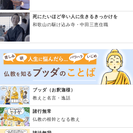
死にたいほど辛い人に生きるきっかけを
和歌山の駆け込み寺・中田三恵住職
ブッダ（お釈迦様）
教えと名言・逸話
諸行無常
仏教の根幹となる教え
諸法無我