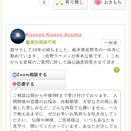
有り難し
おきもち
5
Kousyo Kuuyo Azuma
個別相談可能
一向寺
脱サラして10年が経ちました。栃木県佐野市の一向寺に
勤めています。（佐野ラーメンが有名な処です。）これ
からも皆様のご質問に対して誠心誠意回答させて頂きた
いと存じます。まだまだ修行中の身ですので至らぬ点あ
ろうかとは存じますが共に精進して参りましょうね。お
Zoom相談する
寺にもお気軽に遊びに来てください。
応援する
ご相談は朝から午後5時まで受け付けております。 人
間関係や恋愛のお悩み、自殺願望、大切な方の死に直
面した苦しみなど、どんな内容でも構いません。一人
で抱え込まずに、ぜひお辛いお気持ちを吐き出してく
ださい。 仏様や神様、ご先祖様は、いつもあなたを
見守り、聞いてくださっています。あなたが少しでも