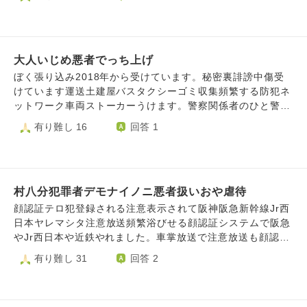
いじめ主犯格や現在自治会役員同級生ところにも止まってい
ます。父親と母親虐待うけておりだれも見方いません。ぼく
あっという間に姿が見えなくなりました。 仲間に話しかけ
す。まつりでの詳しくいえません嫌がらせうけます店舗嫌が
たので同級生も頻繁トラックとおる集団ストーカー加担して
は人権侵害うけています。父親頻繁ドアあけしめしてきたり
られたから私が一人じゃないってわかったから追いかけるの
らせ実在します。店舗店長しじきてアルバイトの人嫌がらせ
います。隣人もです。運送土建屋タクシーバス頻繁する嫌が
スマホタイミング嫌がらせしてきたりわざとはやくかえっえ
をやめたのかなと思います。 女性の目的は何でしょう？ 何
している自白しています防犯パトロールや企業車つみない市
らせ運送車列頻繁する嫌がらせうけています。頻繁清掃員く
きたり休日仕事ときもわざとはなくかえってきたりあきらか
故私はいつも不審人物に目をつけられてしまうの？ 本当に
民嫌がらせしています。ググールマップアラユル場所トラッ
る嫌がらせ阪急梅田Jr西日本大阪駅阪急うめだ山陽姫路新幹
大人いじめ悪者でっち上げ
にぼく監視シテイマス。父親にスマホいじるだけスマホわる
怖かったです。 よろしくお願いいたします。
ク止まっており意図的トラックふやす防犯嫌がらせ証拠あり
線新大阪駅やれました神戸電鉄でもです上鉄道会社頻繁清掃
いことなんてしてないのにスマホタイミング嫌がらせシテキ
ぼく張り込み2018年から受けています。秘密裏誹謗中傷受
ます。ファミレスやコンビニや百貨店やショッピングモール
員待ち伏せやれました行政集団ストーカーおかねめあてやっ
マシタ。訪問看護や計画相談員や宅配などやれます.元議員
けています運送土建屋バスタクシーゴミ収集頻繁する防犯ネ
トラックふやす嫌がらせ協力しています。おやから嫌がらせ
ている証拠あります。ぼく嫌がらせ防犯加害者から提供され
さんいわれているタイミングドアあけしめ父親一日中してき
ットワーク車両ストーカーうけます。警察関係者のひと警視
うけますトイレ行く前はいっきたり頻繁歯磨き台所いく嫌が
た英語あります。公的かん集スとシテイマス。防犯利権目当
ます。ぼく自身犯罪行為してないのに嫌がらせうけます。父
庁勤務のひとが防犯ネットワーク登録されている自白してい
有り難し 16
回答 1
らせなどうけます。鉄道会社車掌発車放送してきたり嫌がら
てです。福祉や病院攻める防犯やっているから精神科や福祉
親集団ストーカー加害者自白けしたり人間関係はかいして友
ます。顔認証不審者登録もです。デマ流布生活安全警察や警
せうけます。
も嫌がらせ加害者です。不審者情報のっており生活警察局と
達いないとばかしたりケータイひめもづけてけしたり被害隠
備会社可能性たかいです。顔認証みて接客業嫌がらせしてい
生活警察部と防犯パトロールと生活警察課犯罪者誹謗中傷う
蔽したり元攻める防犯元加害者嫌がらせさらせ指導していま
る様子在ります。ぼく嫌がらせしてきた同級生被害者調査集
けています。スクショあります。友達提供してくれました。
す。宅配や土建屋や運送頻繁する集団ストーカーうけていま
団ストーカー加害者分かっています大規模車両ストーカーは
集団ストーカー企業やっているし告発2020ねんにあり行政
す。ネット調べると運送土建屋宅配頻繁するのは嫌がらせま
村八分犯罪者デモナイノニ悪者扱いおや虐待
大勢企業参加しています。トラックバスしゃれつすれ違い増
市民嫌がらせやっているアメリカ行政しょくいん自白シテイ
たは集団ストーカーでてきます。防犯ネット不審物登録され
やす嫌がらせ車両ストーカー出かけるたび受けています。大
顔認証テロ犯登録される注意表示されて阪神阪急新幹線Jr西
マス。警備員ストーカーも専門家記事載っています。いつも
るとあらゆる店舗や鉄道がいしゃ嫌がらせ受けます。にらみ
勢企業や利用している通院している精神か関与しています。
日本ヤレマシタ注意放送頻繁浴びせる顔認証システムで阪急
警備員同じ系列場所付きまといです。新幹線やしんおおさか
や盗撮攻める防犯をとりてつしているときに同級生や学校先
ぼく行政や警察から被害認めた返事あります。小1ときから
やJr西日本や近鉄やれました。車掌放送で注意放送も顔認証
えきや姫路駅やうめだ地下街やれました。顔認証行政不正登
生や鉄道がいしゃ職員やれましたJr西日本近鉄大阪メトロ阪
配達攻める防犯受けています。配達攻める防犯を撮り鉄して
システムデすネット乗っていました新幹線新快速大阪メトロ
有り難し 31
回答 2
録され行政不審者でっち上げ部署生活警察警察か公安警察で
急やれました証拠あります。鉄道会社攻める防犯証拠です。
いるときや祭りのときやれました。タクシー頻繁するやりす
神戸電鉄あおなみ線阪急能勢電やれます。地域からぼくはよ
す。新在家本町南八代北条辻井まつり練習やってない南八代
防犯ネット登録されると頻繁宅配遭遇すふ嫌がらせ受けま
ぎ防犯パトロール嫌がらせ受けています。グーグルマップア
うしょうきから攻める防犯受けています。メンタルヤレテイ
巨漢足ひからないや新在家本町屋台巡行みこし衣装着ないや
す。Jr西日本阪急阪神大阪メトロ危険物持ち込み痴漢黄色線
ラユル店舗や施設ヤこうきょうきょう施設がこんざつしてい
マス。撮り鉄していたら同級生や担当教員ストーカーしてき
まつり練習警戒八代本町2丁目こえださい嫌がらせうけまし
歩きスマホやってないのに防犯放送嫌がらせ大阪駅や柏原駅