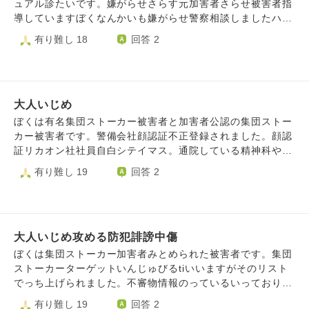
た。 私は知らない人から［ダサァ！］［ダッサ！］とよく
ュアル診たいです。嫌がらせさらす元加害者さらせ被害者指
す。訪問看護矢計画相談員やグループホーム嫌がらせ受けま
言われてしまうんです。 女性を無視して別の売り場を見ま
導していますぼくなんかいも嫌がらせ警察相談しましたハム
すこいつら嫌がらせも公安防犯ストーキング間違えないで
した。 横1メートル？奥行50センチ？くらいの大きさのテー
嫌がらせ集団ストーカーバイトジェスチャー父親や母おや計
有り難し 18
回答 2
す。トラック反対車線頻繁すれ違いユーチューブ載っていま
ブルの盤面の奥に小さな棚が置いてあって小物を並べて展示
画相談員や訪問看護やディケアや利用している福祉やディケ
す僕をおんなじことされています。反対車線交通量渋滞など
してありました。 小物を見てる途中で気が付いたんです。
アスタッフや同級生など証拠あります。住んでいる地区よう
です宅配にもやりすぎ防犯パトロール嫌がらせ受けていま
目線を上げるとテーブルの向かい側にさっき［ダッサァ！］
しょうきから公安誹謗中傷承けています。地元まつりようし
す。まちぐる見嫌がらせ受けています。村八分嫌がらせ子ど
って言ってきた女性がたたずんでいて私の顔を真っすぐ見て
ょうきから嫌がらせ受けましたまつり嫌がらせ指導している
もときから受けています。学校いじめうけ訪問看護や計画相
て目が合いました。 女性は40歳代半ばくらいに見えて目を
大人いじめ
公安警察です。公安警察による誹謗中傷と承けています。不
談員や精神科嫌がらせ受けています。交通量ふえる防犯嫌が
見開いて口を開いてニタニタ笑ってました。 みんなのとこ
審者情報流されている乗っている確認しました公安警察と防
ぼくは有名集団ストーカー被害者と加害者公認の集団ストー
らせです。車とめる公安共有者特徴です。これを利用してい
ろに戻ろうと思いすぐ店から出て改札口を目指しました。
犯パトロールに誹謗中傷事件でっち上げ犯罪者という誹謗中
カー被害者です。警備会社顔認証不正登録されました。顔認
る福祉やグループホームや精神科や同級生やれましたこの人
駅構内の出入り口付近まで歩いて何気なく後ろを見るとさっ
傷受けます。自宅防犯パトロール宅配通過する不審者登録嫌
証リカオン社社員自白シテイマス。通院している精神科や家
たち公安協力者です行政市民かんしている確認法法まであり
きの女性が暗く陰のある雰囲気でニヤニヤ笑いこっちに向か
がらせ受けました。ヤマトや佐川や生協や新聞配達やれまし
族も嫌がらせ加担しています。トラック頻繁とおる集団スト
有り難し 19
回答 2
ます行政車両つかいまし場合行政ぼく監視しているしょうこ
い歩いてました。 待ち合わせ時間にじゅうぶん間に合い改
た。頻繁トラック遭遇するのは防犯しょうした嫌がらせで
ーカーですこの嫌がらせ加担していたのはオリンタルベーカ
です。精神科集団ストーカー企業つなかっているのでグルで
札口には先に戻った人たちがいましたがまだ戻ってきてない
す。精神科や同級生や自治会なド関与しています…親族やい
リーと知らない運送やコカコーラや近く土建屋やゴミ収縮や
すおやはsnsふぉろーさくじょして人間関係はかいする隠蔽
人もいるようでした。 先に戻っている人たちはおしゃべり
じめ同級生など配達攻める防犯うけました。清掃員つきまと
佐川ヤマト宅配トラックヤレマシタ撮り鉄しているときもゴ
工作してきます。主治医ごしんされ人生うばれました
していて私はこの人たちの横に立ちグループに合流しまし
いどこに言っても遭遇する防犯ﾈっとわーく嫌がらせ受けま
ミ収集運送土建屋ヤレマシタ会社名わかりません。精神科で
た。 例の女性を見るとこっちに向かって歩いて来てて体感3
さしたゴミ拾い嫌がらせ不審者登録嫌がらせおやや鉄道会社
大人いじめ攻める防犯誹謗中傷
も知らないうんそや頻繁とおる集ストうけました。このトラ
メートルくらい？まで女性が近づいてきたんです。 先に戻
清掃員撮り鉄していたらやれました。コンビニやファミレス
ック頻繁ほてるコンビニや駅待っているときや撮り鉄してい
ぼくは集団ストーカー加害者みとめられた被害者です。集団
ってる人たちの一人が私に［何見た？何か買った？］と話し
や商業施設や通院精神科などアラユル場所施設トラック頻繁
るときや電車まっているときやロータリ商業施設待っている
ストーカーターゲットいんじゅびるtiいいますがそのリスト
かけてきて彼女のほうを向いて［何も買わなかった］と答え
する防犯嫌がらせお金目当てかんよしています。駅員頻繁す
ときヤレマシタ。証拠撮影シテイマス。親もわざとみえるよ
でっち上げられました。不審物情報のっているいっており行
ました。 また不審な女性がいるほうを見てみると元来た道
る攻める防犯を近鉄ヤJR西日本や東海新幹線やれました。地
うしていたので頻繁トラックとおる集スト加担しています。
政防犯関係者事件でっち上げ誹謗中傷する嫌がらせうけてい
有り難し 19
回答 2
を全速力で走って戻っていく女性の後ろ姿が見えました。
元自治会役員頻繁トラックする防犯嫌がらせ関与していま