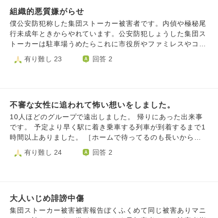
組織的悪質嫌がらせ
僕公安防犯称した集団ストーカー被害者です。内偵や極秘尾
行未成年ときからやれています。公安防犯しょうした集団ス
トーカーは駐車場うめたらこれに市役所やファミレスやコン
ビニや中学校や小学校や温泉やショッピングモールや百貨店
有り難し 23
回答 2
関わっています、福祉公安防犯しょうした集団ストーカーヤ
ッテイマス。おやは駐車場ふやす嫌がらせしていたのでおや
も公安防犯集団ストーカー加害者です。防犯闇バイトけいじ
ばんあさっていた存在します。ともだちヤッテイマス。監視
不審な女性に追われて怖い想いをしました。
対象なると先生嫌がらせ受けます中学監視対象嫌がらせ生活
指導先生うけました高校デモです。監視対象車両地元イベン
10人ほどのグループで遠出しました。 帰りにあった出来事
ト止まっていたので地区ぐるみ監視対象嫌がらせしている確
です。 予定より早く駅に着き乗車する列車が到着するまで1
定です。祭り嫌がらせや学校イジメや地域住民ストーカーや
時間以上ありました。 ［ホームで待ってるのも長いから駅
地域住民騒音や宗教信者ストーキング公安嫌がらせや監視対
直結の商業施設で各々時間つぶそう］ 10分前に改札口で待
有り難し 24
回答 2
象嫌がらせや顔認証やふくし嫌がらせや塾講師ストーカーや
ち合わせとなりました。 私は二人と一緒に店舗見て歩いて
先生同級生ストーカー運送嫌がらせなどすべて加害者うらで
るとグループのほかの人たちと出会った。 この人たちは
つなかっています。意図的不幸引き起こていました。交通量
［まだ早いけど改札口に戻ろうと思う］と話し私と一緒に行
ふえる公安しょうした防犯嫌がらせです。交通量ふやすばい
動してる二人も［私たちも一緒に戻る］と話しました。 私
と有ります。加害者ネットワークつなかっていて無断僕こと
大人いじめ誹謗中傷
はまだ少し見たくて一人で見て歩きました。 女性が無言で
個人不正共有サレテイル事実ですこのネットワーク防犯ネッ
歩いて来てすれ違う前に［ダッサァ！］と口汚く言われまし
集団ストーカー被害被害報告ぼくふくめて同じ被害ありマニ
トワーク＝公安共有者ネットワーク不正無断共有されていま