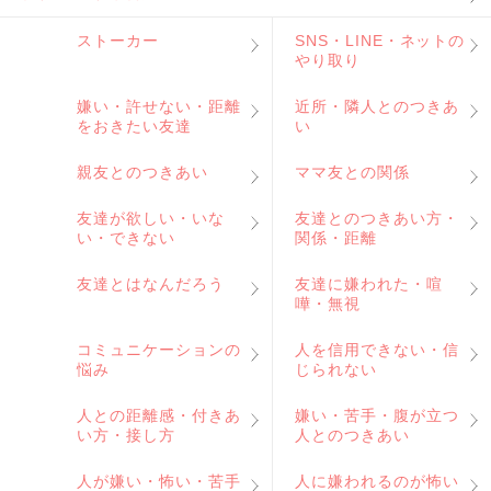
ストーカー
SNS・LINE・ネットの
やり取り
嫌い・許せない・距離
近所・隣人とのつきあ
をおきたい友達
い
親友とのつきあい
ママ友との関係
友達が欲しい・いな
友達とのつきあい方・
い・できない
関係・距離
友達とはなんだろう
友達に嫌われた・喧
嘩・無視
コミュニケーションの
人を信用できない・信
悩み
じられない
人との距離感・付きあ
嫌い・苦手・腹が立つ
い方・接し方
人とのつきあい
人が嫌い・怖い・苦手
人に嫌われるのが怖い