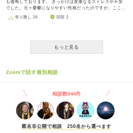
通らないのです。逆に不安で休め ません。毎日通ってくれ
も後悔しております。 きっかけは度重なるストレスや不安
あきらかにおかしいです。新幹線撮り鉄していたら頻繁出入
どやれました。あらゆる鉄道混雑する嫌がらせトイレ清掃嫌
れば 「不審な女が私の管理するアパートを覗いている。特
でした。元々憂鬱になりやすい性格だったのですが、ここ
り警備員攻める防犯してきたり父親と母親部屋いるだけ頻繁
がらせ探偵事務所嫌がらせのっています。jr西日本高速道路p
徴は…」 と即座に通報できるのですが。いつ来るかわから
1、2年程の家庭の事、仕事の事で心をかなり病んでおり「長
有り難し 26
回答 2
トイレようじふりしてウロツク父親不自然タイミング歯磨き
a近鉄阪急阪神jr西日本阪急神戸電鉄新幹線やれました。柏原
ない不安です。 この2週間の間、髪も抜けたし熱も出まし
生きして何になるのだろう」「早く死んでしまいたい」とよ
してきたり父親と母親犯罪者デモナイノ人権侵害受けていま
駅頻繁注意放送嫌がらせや嵯峨野線などやれました。犯罪者
た。食欲も 増しました。パーソナルジムの先生からは 「ス
く考えていました。またうつ病のような症状もあり何をして
す人工渋滞は攻める防犯デス。対向車でもよくやれます。利
ないのに人権侵害浮けています自衛隊嫌がらせしてくるのは
トレスでコンディションが悪化し、食欲が増しています」
いても楽しさが少なくなって心が空っぽになっているようで
用している福祉や父親や母親や精神科やディケア利用者スタ
犯罪者ないのにぼくに軍事作戦フトウコウイ憲法シテイマ
と言われ、「大丈夫ですか！？」と本気で心配されました。
した。 いつからかインターネットの風俗のサイトを毎日の
ッフや同級生や運送や土建業やヤレマシタ。利用している訪
ス。資料加害者のひともらいました。鉄道混雑する嫌がらせ
「防犯カメラ作動中」の札が貼ってあれば、いくらかは
ように見るようになっていました。癒しや心の隙間を埋めて
もっと見る
問看護や相談員タイミングよく訪問してきます
加害者大量動員されています。撮り鉄していると学校先生や
抑止力になると思いたいです。（実際、本当に防犯カメラが
貰うことを求めていたんだと思います。そして、冒頭にも書
同級生にらみうけたり山陽電鉄阪急けいはん阪神大阪メトロ
ついている） 何せ陰謀論者というものは、自分と違う考
いた通り先月末風俗(デリヘル)を利用してしまいました…。
注意頻繁放送嫌がらせうけました。反対車線混雑ゴミ収集車
えの人間を 徹底的に攻撃します。アメリカではバイデン大
行為が終わった後、とてつもない後悔と家族に対する罪悪感
や運送土建屋タクシーバスなど頻繁x書き込みある嫌がらせ
統領が 当選した際に議場が襲撃され、わが国ではコロナワ
が押し寄せてきました。ホテルからの帰り道、車道の方へ一
Zoomで話す個別相談
うけました。車掌タイミング放送してきたり近く土建屋や運
クチン 接種会場の小児科医院が業務妨害を受けました。
歩足を踏み出しました。踏みとどまりましたが自殺も考えま
送しらない遠い土建屋車掌嫌がらせで発車放送Xかきこみあ
防犯カメラ付けてるぞ！とアピールすることで、 抑止にな
した。猛省し二度と風俗には行かないと誓いました。ただそ
る嫌がらせjr西日本阪急阪神近鉄やれました。jr西日本保線
ると思いたい…でも、不安がぬぐい切れない。 どうしたら
の日からというものネットで性病を取り憑かれたように調べ
員のこりできたりいじめてきた同級生クラスグルや学校先生
相談数944件
気が休まりますか？
たり、元々不安症なのもあって風俗店から何かされてしまう
ストーカーうけました。交通量多い嫌がらせうけました。掲
のではないか。(ちなみに決められた中でのサービスしか受
示板注意不審者登録嫌がらせシテキマス
けていませんし本番行為みたいなものも一切行っていませ
ん)また、実家暮らしなのですが家族に浴槽等から性病が感
染して危険に晒してしまう、風俗を利用したのがバレるので
はないか。といった考えが頭から離れません。性病を疑う症
匿名非公開で相談 250名から選べます
状があったので病院へ行き、現在検査待ちの期間なのですが