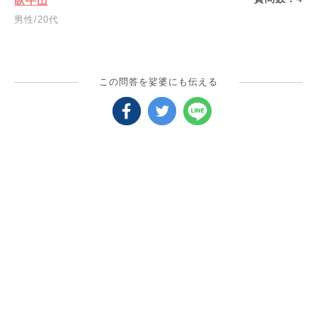
臥牛山
男性/20代
この問答を娑婆にも伝える