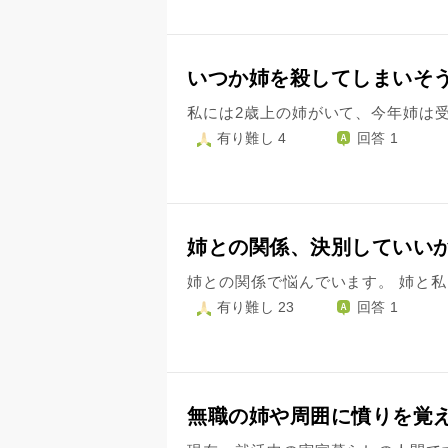
いつか姉を殺してしまいそ
有り難し 4
回答 1
姉との関係、決別していい
有り難し 23
回答 1
無職の姉や周囲に憤りを覚