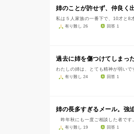
姉のことが許せず、仲良く
有り難し 26
回答 1
過去に姉を傷つけてしまっ
有り難し 24
回答 1
姉の長多すぎるメール。強
有り難し 19
回答 1