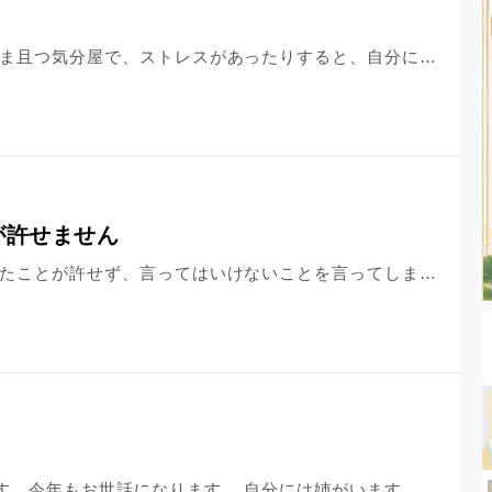
自分には、姉がいます。 姉はわがまま且つ気分屋で、ストレスがあったりすると、自分に八つ当たりしてくることがたまにあります。 ですふはしが、誕生日の時には、「誕生日おめでとう」と言ってくれたり、オムライスを作ってくれたり、の時は、チョコをくれたりと優しいところもあります。 だからこそ、自分自身は姉を大切に思っています。 八つ当たりされても、姉を大切に思う自分はやっぱりおかしいでしょうか？皆様、どうかアドバイスよろしくお願いします。
が許せません
お世話になります。 以前家族にされたことが許せず、言ってはいけないことを言ってしまいました。 私には歳の離れた姉と兄がおります。 先日、家族で実家に集まった際、世間話くらいのつもりで姉の子ども（私にとっての甥姪）に、小さい頃は姉と兄によくいじめられていたと話してしまいました。それを知った姉から、「そんなことは覚えていないし、それを言ってどうしたいんだ」と言われました。 姉の言うことはもっともなため、深く反省し謝罪もしました。姉にはもう気にしないでと言われ、母からも辛い思いをさせて申し訳なかったと言われましたが、なんだか合わせる顔もなく、そのまま実家を去りました。 姉からその後連絡があり、幼少期にひどいことをした点について謝罪をもらいました。また、「あなたの根底にいじめられた記憶がある以上、許してもらえないのだろう」という言葉もありました。 決して裕福な家庭ではなかったため、私が学生の頃には姉の金銭的な支援をもらいながら生活していました。これまで沢山尽くしてくれた姉に対して、仇で返すようなことをしてしまった自分が許せません。また、何年も経っている話を蒸し返し、楽しい時間をぶち壊してしまった自分は最低な人間だと思っています。もう消えてしまいたいです。 ただ、ずっと許せていない思いがあったことも事実のため、今後家族とは距離をとって過ごしていこうと思っています。 今、激しく押し寄せる後悔と自己嫌悪の思いをどう消化していくべきか悩んでいます。どうかアドバイスをいただけると幸いです。
新年明けましておめでとうございます。今年もお世話になります。 自分には姉がいます。 小さい頃は、一緒によく遊んだり、話したりしていたのですが、大人になると、お互いに話をそんなにしなくなってしまいました。 今でも一緒にいても、父と母には話をよくしてくれますが、自分にはあまり話をしてくれません。正直、寂しい気持ちが大きいです。 自分自身、いじめらているわけではありませんので、正直嫌いな気持ちではありません。 しかし、姉は本当は嫌っているのではないかという被害妄想を抱いてしまいます。 やっぱり姉に嫌われてしまっているのでしょうか？どうしたらよいか分からなくなってしまいました。 お坊さんの方々、新年の中、申し訳ないのですが、何かとアドバイスよろしくお願いします。