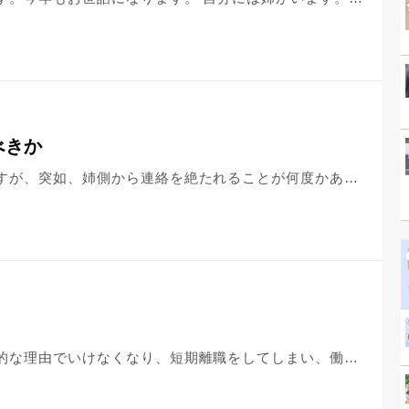
べきか
何が原因かは当方にはわかりかねますが、突如、姉側から連絡を絶たれることが何度かあります。電話に出なかったり、着信拒否されたり、ラインをブロックされたり様々です。そして、向こうの機嫌でふわっとまた連絡を再開してきたりします。 ここ数年は、私が母の面倒を見ていたからか、やたらと感謝を述べられたり、プレゼントを送ってくれたり、やりとりが復活していました。 しかし、また秋頃に、いままでありがとう。さようなら。と、絶縁にもとれるようなメールがきました。 ああ、またか、という思いと、もういい加減にして欲しいな、一切の連絡を絶つべきなのかな、と思ったり。 いままで思いとどまってきたのは、母の気持ちを想像したときに、姉妹が仲たがいしているのは悲しいことだろうなと、それで、度々の音信不通→再開に我慢してきました。 来年は父の七回忌です。何かしらの供養をと考えますが、さようならと言ってきた相手に対して声をかける必要はあるのでしょうか？何かあっても、年賀状だけは出し続けてきたのですが、もう年賀状 すら不要なのかな？と考えてしまいます。どう接していけばよいでしょう。
私は現在無職で前職、前前職を精神的な理由でいけなくなり、短期離職をしてしまい、働くのが怖くなったり、これからどうするか不安が強く、迷いだし、今は就労移行支援で通所してサービスを受けながら就活や自己分析など自分を見つめ直したり立ち止まってこれからどうするか考えながら、就活を進めてます。実家暮らしで、姉も同居しておりますが、姉も仕事を退職し現在無職であり、就職活動をしています。最近面接にいきだし、スーツを見せてきたり活動しているアピールをしてきたり、そして、親に面接にいった話をしたり、正直イライラしてむかつきます。また、スーツで出掛ける姿をみることや、部屋で履歴書などを書いてる姿を見て、私はイライラと同時に自分がなにもできてない、情けないとおちこんでしまいます。何も活動せず前に進めてない自分に対して、姉は動いており、かつ面接いったことなどを家族みんなに報告したりしてくるので正直うざいです。仲が悪いわけではないのですが正直元々姉のとこはあまり好きではなく、目を合わして会話したくないです。そんな姉に先を越されてる状況に家にいるとただただ焦ってどうしようとなったり、自分は何も就活をしておらず、ただ親に迷惑しかかけておらず、何をやってるんだろうと自己嫌悪になります。活動してないわけではなく、毎日通所してはいます。でもそれも意味があるものなのか、、無駄なことではと思うようになり、これからどうしていったらいいのか、不安になっているときに、姉の姿をみると辛くなり家にいると比較したりして、わたしも早く決めないと、面接受けないとと、息が荒くなります。。 一生懸命将来に向けて考えてる、動こうと努力していると思うのですが、姉より負けてる自分に情けなさを感じます‥。昔から負けず嫌いな性格もあり、兄弟の中でも一番早く結婚しないととか、早く就職活動して決めないととか思うことが強く、だからこそ、姉が活動しているかつアピールしてくるのが腹が立ち、かつ自分が情けなく自己嫌悪になります。自分の人生に関係ない、人は人、自分は自分だと思うようにしようと努力はしていますが、なかなかそのように思えず、これからのことが不安で寝れません。