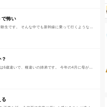
うで怖い
私には2歳上の姉がいて、今年姉は受験生です。 そんな中でも新幹線に乗って行くようなライブに行ったり、学校用のタブレットにゲームをいっぱい入れて、最近電気代が高いと話しても「ゲームのログインがおわってないから」と、悪びれもせず夜遅くまでゲームをします。 ほかにも、受験勉強もせずに就職する友達と川で遊んだり、自転車で隣の県に行く、など言い出したり、ほんとに受験生なのか？それ以前にほんとに高校生なのか？という疑問がわくほど変なことをします。テレビに自分は世界を知っていると言わんばかりの独り言を言ったり、自分のことが第1優先で馬鹿な厨二病みたいな発言もキモイです。そのくせして、外面は良い奴になってるのが更にキモイです。 私はそんな姉のために弁当やご飯をつくってあげてるのにも関わらず、手伝いもせず、料理もつくれないくせに、やれ不味いだの、他のが食べたいなど、人にストレスをかけてきます。感謝なんてされたことがありません。まるで人を奴隷だと思っているような発言をします。 もう辛いです。いつか、姉を殺してしまうのではないか、と思うことがあります。でも、そんなことしたらいけないことも知っています。今まで積んできた努力が水の泡になってしまうことも知っています。私はまだ子供だし、家をでることも出来ません。私も姉も大学に進学する予定なので、少なくともあと4年、一緒に居ないといけません。どうしたら辛くなるなりますかね？いっそ交通事故とかで死んでくれたらどれほどいいことか。
か？
姉との関係で悩んでいます。 姉と私は6歳違いで、種違いの姉弟です。 今年の4月に母が大腸癌のため、入院先の病院で亡くなりましたが、母のこの病気の件をきっかけに、約26年振りに音信不通だった姉と連絡を取る事になりました。 私と母は性格的に似ていて、間違いが許せない、要領良く立ち振る舞えない、周りの人間を優先してしまう等が共通点ですが、姉は正反対の性格で、自分本位で行動、腹黒い、したたか、お金が１番、ブランド好き、ええかっこしい、要領良く、こずるい、嘘つき、外面良くて、身内に厳しいなど、とにかく自分が１番、自分さえ良ければいいという人です。 今回、姉と接触する機会を通し、姉の素の部分(本性)を徐々に感じ始めました。 それまで小さな違和感、不信感を感じる事はありましたが、ここまでの性格とは思いませんでした。 もう一つのきっかけは、ある方に相談「霊視」して頂いた事です。 姉の性格、素行なと、私が上手く表現出来なかった事をズバリ言い当てられました。そして更に、姉は結婚後、そして今現在も不倫してると言われました。 姉は東京で生活するようになり6年、今は自分の子供「次男」と生活していますが、そこでの最初の職場でも、不倫が原因で仕事を辞めていると言われました。 もしかしたら、不倫相手に会うために、母の家の片付け等にも来なかったのかと感じています。 又、不倫相手はお金持ちで、援助してもらう関係が常とも言われました。 又、母からは、合計数百万の援助を受けていたとも言われました。 母はかなり、姉に対して疲弊していたとも言われました。もちろん姉は、全てに全否定でしたが、こちらからの問いの電話には対応する事無く、全てメールで返答してきました。半信半疑であり、不信感もいっぱいでした。 今までの姉の生活ぶり、身なり、会話などを振り返り、又、この霊視して頂いた方の発言を考えると、嘘ではないと思ってしまいます。 最後にメールで「決別、縁を切る」と姉に言いましたが、そちらの方が好都合と言わんばかりの返信があり、それっきりです。普通なら、電話に出るなり、直接会話して、お互い意見言いたい所でしたが、姉には全くその気配がありません。 やはり姉は、霊視して頂いた通りの人間なのか？私の思い過ごしなのか？ このまま決別した関係が１番なのでしょうか？ とにかく今は、信じられない気持ちでいっぱいです。
える