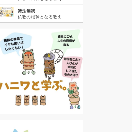
諸法無我
仏教の根幹となる教え