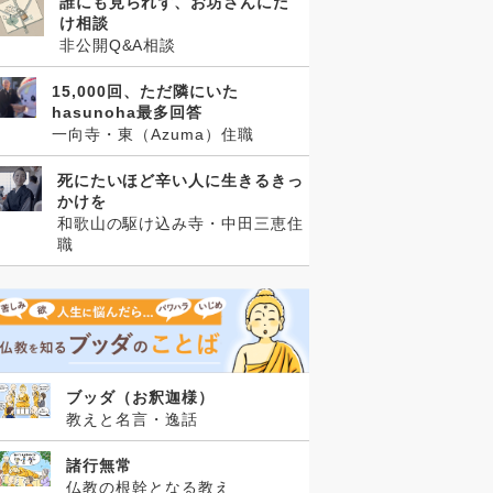
誰にも見られず、お坊さんにだ
け相談
非公開Q&A相談
15,000回、ただ隣にいた
hasunoha最多回答
一向寺・東（Azuma）住職
死にたいほど辛い人に生きるきっ
かけを
和歌山の駆け込み寺・中田三恵住
職
ブッダ（お釈迦様）
教えと名言・逸話
諸行無常
仏教の根幹となる教え