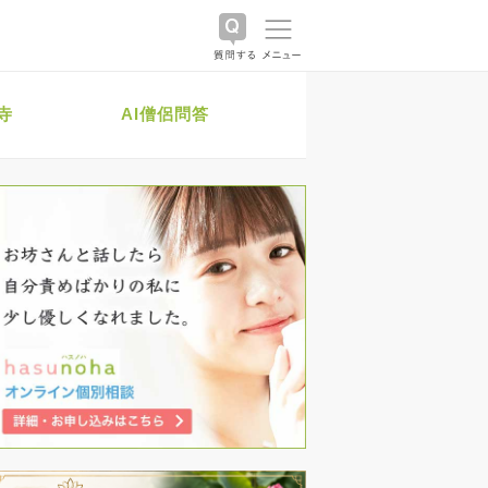
寺
AI僧侶問答