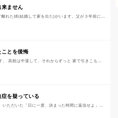
出来ません
私は５人家族の一番下で、10才と8才離れた姉(結婚して家を出た)がいます。父が３年前に亡くなり、私は母と二人で暮らしています。三姉妹仲が良いと、どこに言っても言われるくらい、本当に仲が良かったです。私も一番上の姉のことを一番信頼できると思っていました。 姉が二人とも結婚し、真ん中の姉に子供ができたとき、一番上の姉が、私たちとは住む世界が違うといい、真ん中の姉とは少し距離ができました。一番上の姉には子供がいません。その後、一番上の姉と私は旅行に行き楽しく過ごしていましたが、父親が病気になったとたん、家は一番上の姉の名義なのですが、病気の父を、汚いのは追い出す！とか、病院の説明で私も何度も会社を休めなくて、一番上の姉にお願いしようとしたら、私も忙しい！！と言い、来てくれませんでした。そして、真ん中の姉に、何度かお願いしました。真ん中の姉は看護師なのでよく父を看てくれました。そして、父を家族でみとることができ、家に連れ帰ったとき、一番上の姉が、はぁーっ、私がこんな忙しいときに死ぬ！？と言った事が何よりも腹立たしく、もう仲良くしようとかそんな気にもなれません。 今もよく家に来ますが、墓参りもしようとせず、家で寝転がり、足の痛い母の手伝いもせず、テレビをみて寝転んで好きなことばかりし休日を過ごしていきます。旦那さんといると機嫌が悪くなるから、私は家にくるしかないといつも言っています。父が亡くなったあと、姉に何度か謝罪してほしく、言いましたが、すごくキレられ、話になりませんでした。 私は姉とどうしたいのか、分かりません。許そうとしても許しきれません。距離をおこうにも、姉名義の家なのでいつも主顔して帰ってきます。それでもこの世での縁なので大切にすべきですか？
たことを後悔
わたしの姉は、とても精神が弱いです。 高校は中退して、それからずっと 家で引きこもり生活をしていました。 わたしが社会人になって 実家を出てから、姉は元気になり アルバイトをするようになりました。 里帰りでわたしが実家に帰ると とても元気な姉がたくさん 話しかけてきました。 「無農薬野菜がいいよ」 「洗剤は使わない方がいいよ」 「ワクチンは打たないほうがいいよ」 「子供の画数はとても大事だよ」 たくさんいろんなことを教わりました。 わたしは頷いたりしていましたが あまりにもしつこかったので あるとき「うるさいなぁ」って 大きな声で言ってしまいました。 それから、姉はわたしに 話しかけなくなりアルバイトも やめてしまいました。 わたしのせいでまた姉を どん底に突き落としてしまった 気がして毎日後悔しています。 あの頃のわたしは自分に余裕が なくて、申し訳なかったなと とても反省しています。 あの時わたしが怒らなければ... 今も姉は笑顔で生活していたかも しれないのに...わたしのせいだ... と自分を責めてしまいます。 わたしはこの先どのように姉と 接していけばよいのでしょうか。 最近わたしも辛いことが 重なって「死にたい」と 思うことが多いです。 人生もっと楽に 生きられたらいいのにな って思うことがあります。 よければアドバイスお願いします。
迫症を疑っている
昨年秋にも一度ご相談した者です。いただいた「日に一度、決まった時間に返信せよ」というアドバイスを極力実践しながらその後過ごして参りました。また、心療内科の先生にも相談し、相手は変わらないのであって「自分が何とかしようと思わないこと」「相手を絶対に否定しないこと」「そういう人（姉）はいろいろ怖いので受診しない傾向」と指南いただきました。本日は2度目の相談です。 初めにわが家の背景はこうです。昨夏父が亡くなり、秋に姉が40年過ごした東京を引き払い帰郷し、実家で母の面倒を見ながら、契約社員としてオンラインで仕事を継続できることになりました。あと4年のつもりと思います。92の母はトイレ自立、ひとりで外出や調理などは無理、父の死後軽い脳梗塞で入院し、認定は以前の要支援1のままです。姉は子なし独身。運転免許はなく、未だに過多に消毒し続け、外出はほぼ週一二度の近くのコンビニのみ。年末「コンビニから帰ってやっとシャワー浴びなくてすむようになった」と聞きました。皮膚に湿疹が広がっていて皮膚科受診をすすめても、コロナを理由に「絶対行かない」と聞きません。父の相続手続きはそれはたいへんでした。 さて、まずメールについてです。あれから自分なりの対応として、負担になるメールは写メっておき、別のフォルダにわけ、心も軽くなるよう努めてはいます。それで気づいたのですが、１つのネタに対して、姉は平均10スクロール以上のメールを私に向けて送（りつけてく）るというファクトです。こちらが仕事中でも時に真夜中でも。「ちゃんと読め」という文言が追加されることもよくあります。昨日はのべ20スクロールのメールを受信し、さすがに熱が出ました。 もう一点、私が疑っているの姉のは強迫症またはそれに近い状態についてです。振り返っても総じて「怖がり」な姉の価値基準に基づく、母介護のグチやその他過報告しながらも、介護サービスと人の出入りに対しては拒否感を譲らない頑なな態度。。この半年、「こだわり」についての本を読み漁り、妙な対応で事態を悪化させないよう過ごしてきたつもりです。 いったい今後どう対応したらいいのか、夕べのような日は特に虚無感しかありません。助けて下さい！