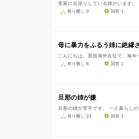
有り難し 9
回答 1
母に暴力をふるう姉に絶縁
有り難し 8
回答 1
旦那の姉が嫌
有り難し 23
回答 1