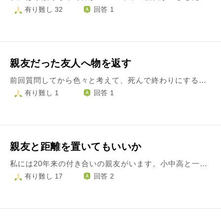
有り難し 32
回答 1
親友だった友人へ物を返す
前回質問してから色々と考えて、死んで終わりにする前にこれまで迷惑掛けてきた人達へやるべき事があるのではないかと思い、一つずつ片付けてから、自分の生き方について改めて考えることにしました。今回はその一つについて相談させてください。 先日、実家の大掃除をしていたら喧嘩別れして絶交になった子に、借りたままだったものが出てきました。本人に返したいのですが、絶交状態にあり連絡手段がないため、直接届けようと思ってます。 ただ、連絡もなしにインターフォンを押すのは私も勇気がいるので、ポストに届けたいのですが、相手へ連絡もなしにいきなり謝罪の手紙と物を届けてしまって良いのか？弁償代をつけた方が良いのか？（弁償代をつけたとして、ポストにお金を入れても良いのか）悩んでいます。 どうするのが正解なのか。アドバイスを頂けると嬉しいです。よろしくお願いします。
有り難し 1
回答 1
親友と距離を置いてもいいか
私には20年来の付き合いの親友がいます。小中高と一緒で、その後も毎日のように連絡したり会ったり、もはやいるのが当たり前の家族のような存在でした。 けれど20代の半ばを過ぎて彼女と話すのが辛くなってきました。 原因はお互いの環境や価値観の違いです。 私は長女で、早くに家を出て一人暮らしを始めました。学校以外の時間は働き詰め、社会人になってようやく仕送りなしで生活が出来るようになりました。 大変な事も多く、コロナで働いていた会社が駄目になったり、手術が必要な病気にかかったりもしました。けれど必死で知恵と貯蓄を絞り、親の援助は受けずに生き延びてきました。 対して親友は実家暮らしです。 一人娘かつ末っ子の彼女は厳しい事を言われないらしく、就活もせず、学生時代から知り合いの店でバイトを続けています。「人生で辛かった時期はあまりない」とたまに言っています。 それはいいのですが、この歳になると避けられない結婚・転職・保険や税金の愚痴などライフイベントに関する話が全く分からないというのです。 健康保険も年金も、自分が乗る車のガソリン代も親が出しているから分からないと言います。嘆く私に「そうなんだー大変だねー」と笑う彼女を見るとモヤモヤしてしまいます。 私はこの歳になり、昔のようにお金と気力を無計画に使う事が出来なくなりました。他の友人も大体そうで、話していてもどこかで現実と将来の話になります。 けれど親友はその辺をあまり考えたくないらしく、そういった話をすると機嫌が悪くなってしまいます。 この前も「皆そんな話ばかりで真面目すぎ」と言われたので、頭にきて「三十路手前なら当然だよ。貴方こそもう少し考えた方が良い」と言ってしまった所、完全にヘソを曲げ黙り込んでしまいました。私も説教臭くなってしまったと反省し謝りましたが、彼女は早く帰ってしまいました。 今まで何度も就活や将来について促してはみましたが、嫌そうにされるだけなので止めました。彼女の人生に偉そうな事も言いたくありません。 けれどここ数年、彼女と話す度にモヤモヤが募ります。 もちろん親友が優しくて人を思いやれる良い子である事も充分知っています。 これ以上決定的に溝を作りたくありません。私は彼女と距離を置くべきでしょうか。時間が解決してくれると信じてもいいのでしょうか。ご意見頂けると有り難いです。
有り難し 17
回答 2