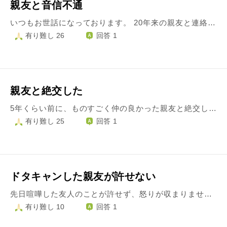
親友と音信不通
いつもお世話になっております。 20年来の親友と連絡が取れなくなってしまいました。 ここ10年は会っておらず、たまに私が電話をして話をする感じが続いていました。 数ヵ月前から電話をしても鳴ってるだけで応答はなく、メールの返事もありません。 手紙も送りましたが、返信がありません。 何かあったのではないか、と心配しつつも、どうすることもできずにいます。 親友は旦那さんと旦那さんのご両親と同居をしています。 親友の実家に電話をしようかとも思ったのですが、親友は自分の両親と折り合いが悪いので、やめました。 彼女はとても素晴らしく素敵な人で、 私は大好きでした。 この20年間どれほど助けられ、支えられたことか、感謝しきれないほどです。 彼女は弱音を吐かず、頑張る人で、 強い人です。 たとえなにかあったとしても、私に助けを求めたりはしないとおもいます。 折々に電話をしてみようとは思いますが、 どうしたらよいのでしょうか。 静かに連絡を待つ、 がよいのでしょうか。
有り難し 26
回答 1
親友と絶交した
5年くらい前に、ものすごく仲の良かった親友と絶交しました… 私から仲直りしようとしましたが完全に無理でした。もう会うことは一生ありません。 気持ち悪がられるので、なにか伝えることもないでしょう。 そのせいでものすごくつらい思いをしていまして、今でも忘れることができません。 縁が終わったんだ、役目を終えたんだなどと考えても、大切だった分辛いのです。 新しい出会いもあり、素敵な人とも出会えたりしたんですが…。 これからどうしたらいいですか？ どんどん新しい輪に入っていけば自然と忘れられるでしょうか。 一生辛い気がしてなりません…
有り難し 25
回答 1
ドタキャンした親友が許せない
先日喧嘩した友人のことが許せず、怒りが収まりません。 いろいろと準備が必要な約束をしていたのですが、彼氏を優先され前日の夜にドタキャンされました。それに私が怒ったことに対して友人も怒り、喧嘩になりました。 約束というものの重さや人間関係の優先度に差があることは理解していますが、とても楽しみにしていたし、最近仕事で昇進し疲れ切っていたこともあって、どうしても彼女のことが許せませんでした。 なんとか気力を振り絞ってこちらが悲しかったことも伝えようとしましたが、友人は自分は何が悪いのかわからない、あなた（私）の対応がショックだ、と自分のことばかりで、私がその友人を許せない以上、関係は続けられないのだなという結論になりました。 10年以上の付き合いのある親友だったので、約束を軽く扱われたこと、悲しかったことを伝えてもこちらを一方的に責めてくる姿勢、関係性を保つ努力を彼女がしなかったことが悲しく、怒りがおさまりません。 私は価値観の違う人を必要以上に認めないと指摘されました。わかっていて10代の頃から自分を変えようとしてきましたが、いい加減疲れてきました。 親友を許せない自分を責める気持ちも強くありますが、許せるように変わろうとすることにも疲れてしまって心の行き場がありません。 自分も親友も許せない私はどうしたら良いでしょうか。ご回答お待ちしております。
有り難し 10
回答 1