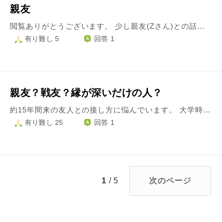
親友
閲覧ありがとうございます。 少し親友(Zさん)との話しをさせてください 私とZさんがあったのは小学3、4年生くらいでしたどう仲良くなったのか今になっては分かりませんが昔から私達は仲が良かったと思います。 私は昔からいたずら好きなとこがありZさんにも色々してしまいました、 Zさんが席を外した時等にZさんの私物を隠してZさんに探してもらったり(すぐに返しました) 自分の意見を押し付けてしまったりZさんの嫌がる事をしてしまったり(2回程) 嫌がる事などしたあとにはちゃんと謝りました。 小学校高学年になるにつれ死にたいと思うことが増え中学2年の時私は自殺をしようとしたとき 最後にZさんに連絡をいれたときZさんは私のことを必死で止めてくれました 普段は全くしない電話もかけ後々に聞いたのですがその時電話に出なかったら何度も掛け直すつもりだったと 普段は言わない私に対しての思いや感謝の言葉も長文にして送ってくれました。 Zさんは私が過去Zさんにしてしまった事や死にたいと思うことが増え上手く笑って日々を過ごせない事等を伝え私とは縁を切ってしまった方が良いと言いましたが Zさんはそれでも私の友達でいてくれると私の事を親友だと思ってくれた事精神が回復し元気になったら一緒にいっぱい笑ってくれる事 Zさんはアニメに詳しく私が元気になれるようなアニメを紹介するなど言ってくれました。 嬉しい反面こんな私がこんなに素敵な親友をもっていいのか私はZさんを過去傷付けてしまったのにと考えてしまいます
有り難し 5
回答 1
親友？戦友？縁が深いだけの人？
約15年間来の友人との接し方に悩んでいます。 大学時代に知り合い、卒業後は同じ職場で働いたり、彼女の紹介で出会った人と結婚したり(離婚しましたが)、縁が深いなと感じる友人です。 ですが、関係不信になったことが今回を含めて２回あります。 １度目は、卒業後に同じ職場で働いたとき。 私はアルバイトで入った会社でようやく正社員になって働いていたのですが、その近況を知った彼女が「私もアルバイトから頑張るからそこで働きたい」というので紹介しところ、指導役を任されたのです。ところが注意したりすると不機嫌になることが多く、当時は嫌な思いをしました。 それでも仕事への情熱は尊敬できる部分もあったため、数年後には戦友のような関係に。その後、お互いステップアップして転職し、結婚。さらにその後、私は離婚して生きるのに必死で、彼女も第一子を出産して子育てに向きあったりとお互いの人生を歩みながらも、仲は良いままでした。 そんな中、２度目の関係不信が訪れたのは私の再婚が決まった時でした。 ある日の女子会で、婚約時に素敵な新居をサプライズで用意してくれたことなどに話題が及んだ時、なぜか彼女の顔がものすごく曇ったのです。 「あれ？」と感じましたが、それは確信に変わりました。 帰り際に駅で、こう言われたからです。 「●●さん(元旦那の名前)によろしくね」と。 単に言い間違えたのか、あるいは故意に言い違えたのか、真相はわかりません。ですが元夫は彼女の紹介で出会ったので、出会いから離婚するまでの苦労も全部彼女は知っています。故意だとしたら怖いです。 ですがその後も「ん？」と不信に思う言動が多々。 おそらく家庭で思うようにいかないことがあったり、母親となり色々な葛藤もあるのだと感じます。 ですが私は人生が思い通りにいかないときも人に嫉妬することはなかったので(離婚時にアイデンティティを見失ったり、モラハラによるPTSDで苦しんだりしましたが、今までの人生で反省すべきところは反省して要らぬプライドは捨てて精進した先に今の幸せを見つけるとができたので)こうした言動に対して理解に苦しみます。 彼女のために何も気づいてないフリをしてきましたが、じわじわ心を削られて付き合い方に悩みます。 あの時の、真相も知りたいです。 この縁・関係をどう捉え、接していくのが良いかお智慧を賜われたら幸いです。
有り難し 25
回答 1
1
/ 5
次のページ