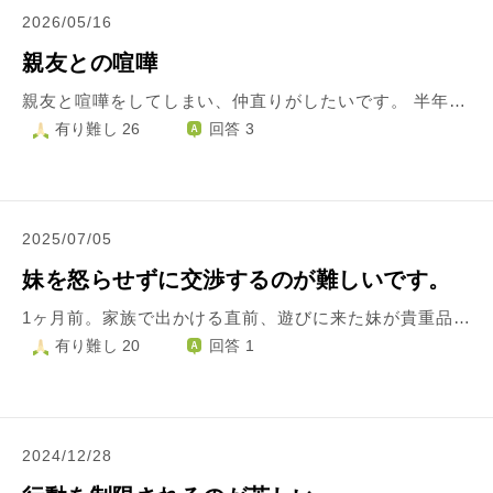
2026/05/16
親友との喧嘩
親友と喧嘩をしてしまい、仲直りがしたいです。 半年前から親友と喧嘩をしてしまい、数ヶ月前にそのままSNSをブロックされてしまい今に至ります。 彼女も私も仕事は違いますが、お互いに部下を見る立場であり、仕事の話でお互いの考え方の違いでモヤモヤしてしまい喧嘩のきっかけになりました。 まとめるとお互いにこのようなことがモヤモヤしていました。 私→「過去喧嘩して私の中で既に終わっている人間関係について親友に『私(親友)が納得したいから』と深く聞かれたこと」 「私の人間関係に対して彼女の好き嫌いで口を出されること」 「誰か他人に対して話が出た時に『私がレベルを合わせてあげないといけない』というプライドの高さからくる傲慢な言動」 「喧嘩をして何かを伝えた時に『私はそんなんじゃない』とも取れるような言動で返ってきたこと」 親友→「私の物言いのキツさ」 「親友と共通の友人の行動に疑問を持った私が共通の友人へ物申したその後、私が親友へ『もしかしたら迷惑をかけてしまうかもしれない』と謝ったが、謝るくらいなら最初から物申さなければよかったらじゃないか、と思った」等、彼女の言い分に関しては私は聞いた話の中のことでしか言えないのですが、そういう内容ではありました。 ただ、それだけ揉めたとて彼女のことは大切な親友であるということは変わらず、 ただ長く冷戦状態が続いていたことや私がどうしても彼女の言動に苛立ちが残る間は、彼女と関わってこれ以上関係を悪化したくありませんでした。 そこで、「ちょっと距離を置きたい」と伝えたところ、彼女から怒りの文章と「SNSをブロックする」という旨の連絡がありました。 当時それを送った私には理由などを伝えるような気持ちは余裕は無く、内容を伝えずに「距離を置きたい」と伝えてしまったことで彼女を傷つけてしまったのだと反省しております。 まずは私から謝るべきだと思っているのですが、さらにまた悪化させたらどうしようと怖い気持ちもあります。 相手の気持ちをべースに考えるべきではないとは存じているのですが、やはり勇気が持てずに踏み出せずにいます。 どういう気持ちを持てば良いのか、アドバイスをいただきたいです。
有り難し 26
回答 3
2025/07/05
妹を怒らせずに交渉するのが難しいです。
1ヶ月前。家族で出かける直前、遊びに来た妹が貴重品を忘れてしまい、延期に。妹は母に返すと約束しお金を借りました。姪が買い物行くとぐずり「ママ約束破らないよね？後で行く」と言いました。 5日後妹から親に連絡が。私が「母にお金返した方が良いよ」と伝えると忘れてた様子。「返すよ」と嫌そうでした。前回妹が半分返そうとしたら、「もしもの為に」と言いました。普段母に返金すると持ってなさいと言われる為、くれたと思ったかもしれません。母も忘れてます。妹と連絡がつかず、買い物は中止に。妹は保育園トラブルで交渉が難航、姪の癇癪が大変らしくきっと忘れてます。常に妹は上から目線で、「そっちは実家にいてずるい」等、逆上します。記憶力の良い姪は覚えてるかもしれないし介入する必要はないですが、正しい姿を見せてほしい。親は優秀な妹に甘いです。姪に高いお菓子を買うし、妹も当然の態度。双方に注意をしても効果なし。私は「じいじにお礼言った？」と姪を躾けていますが厳しすぎだそう。それには理由があります。妹が車を買った時、親に沢山出して貰い、返すと約束したのに姪が生まれ忙しなり忘れてます。以前の車代も母に返金してません。父に援助は最後と言われたのに、「これからも頼る」とニヤつきました。文句ばかりで家の事は無感心。私ばかり叱られます。私は無理言って大学に入り、契約書も書いたのにお金を返せず、父と何年も冷戦に。妹もそうなって欲しくないし親もカモになって欲しくない。「自立する」と親を泣かせ結婚したのに。稼いでいる人が低所得の親に頼るのはどうか…。私は非正規ながら家にお金を入れたのに、父から足りないと叱られた事があります。妹に促すと、「自分は入れてるの？」と逆上されました。最近母が「妹にお金の教育してやれなかった」と反省しだしました。父も「家に金入れてなかったな」と。そう思ってたのかと思いましたが実行しない様子。私は母からお金について厳しく言われてました。妹と1対1で話すのは、姪に遮られて難しいです「父もいい顔しないから、返した方が良いよ」と再度話すか、逆上される為やめるべきか。メールだとスルーされそうです。放っておくと、更に妹が卑怯に見えてきます。私がいなければ自由なのかもしれませんが家を出る事が出来ないので、モヤモヤします。ご助言頂けましたら、嬉しいです。よろしくお願い致します。
有り難し 20
回答 1
2024/12/28