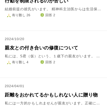
行動を制限されるのが苦しい
結婚前提の彼氏がいます。 精神科主治医からは生活保護をもらってでも、実家から離れたほうがいいと言われています。ストレスが悪化して耳にまで症状が出て入院までしました。右耳難聴です。 母親がいわゆる陰謀論者でして、私はどちらかと言うとそういうのは信じない人です。 信心は大切ですが、陰謀は結果論なので。 毎日◯◯をしたからこの人は亡くなったんだとか、◯◯は陰謀でこのことは秘密裏にされているだのなんだのと言われ、嫌だと伝えても私は間違ったことを伝えていないと怒鳴られます。 むしろ教えてあげているのだから感謝しろと。 この前、主治医から言われたことと今の体調面から一人暮らしか同棲をしたいと伝えました。 結果としてはNGで、実家を出る必要性がない。 実家暮らし以外は認めないと言われました。 現在は一般での就労制限があり、本来は在宅勤務メインなのにもかかわらず、会社の人に無理を言って事務所で仕事をしています。家にいると不安症状で仕事ができません。 彼はそのあたりの理解があり、一人暮らしなので家でゆっくりしていいし、帰りもきちんと送ってあげるからと一緒に過ごしてくれています。 帰りは車で自宅まで送ってくれます。とてもありがたいです。 門限に間に合っていないと怒られますが 彼自身も疲れて眠ってからでないと動けないときがあったり、私自身が自宅に帰るストレスでパニック発作を起こします。 親はそれに対しても気◯いと差別的表現をしてきます。話してはみたのですが無駄でした。 日付が変わった瞬間朝帰りだ！と憤り、理由を聞いても怒鳴って全てをコントロールしないと気がすまない、話し合いすら応じてくれない親に対して限界を感じています。 （一度鍵を忘れて入れなかったときは暴力で押さえつけられました） 彼が疲れているなら会わなければいいとまで言われました。 私はどうすればいいのでしょうか。 親に育ててもらったことは感謝しておりますが、この年齢まで制限をされていて、親の中のルールから一歩でも踏み外すと有無を言わず両親揃って攻撃してくるので逃げ道がないです。
有り難し 26
回答 2
2024/10/20
親友との付き合いの修復について
私には、S君（仮）という、１歳下の親友がいます。 サシでカラオケに行ったり、お互いに自分の推しのグッズを交換し合ったりと、非常に仲良くしてくれていたのですが、「お坊さんにのみ公開」しているプロフィールに書いた例の事があってから、S君に「怖い」「距離が近すぎる」と避けられるようになってしまいました。 一体、この壊れた関係を修復するのは不可能でしょうか？自分自身、相手の期待を裏切る行動をしてしまったという自覚があるので、「なんでよ！」と強くも言えません...
有り難し 4
回答 2
2024/04/01
距離をおかれてるかもしれない人に贈り物
私には一方的かもしれませんが親友がいます。正確にいえば会う頻度は高くはありませんが古き長い仲なようなものです。 私が不登校になってからは会う頻度は激的に下がりそもそも同じ学校でもなくたまに会えたらいいねという関係＋その子も部活やテストなど忙しそうということで最近はほとんど会ってもいないし話してもいません。 ですがその子が数カ月後誕生日を迎えます。 私は是非祝ってあげたいし、プレゼントなど渡したいです ですが、少し避けられてるような気もしてまして… ３ヶ月に一回ほどメッセージで遊びに誘っても「じゃあ空いてる日わかったら教えるね」と毎回言われてしまいそれが数ヶ月続いてます… よくネットなどでハッキリ言わないとわからない人っているよね…と見ることがありそれが自分なんじゃないかとも思ってしまっています。 その親友はとう回しに断っているんじゃないかと、ならば誕生日のプレゼントも渡しにいかないほうが、とゆか少しとはいえ連絡なんてしないほうが、そもそももう私はその子のこと忘れたほうが楽なんじゃないかと思ってしまいます。 親友をそんなふうに思ってしまう自分は最低だし忙しいのも当たり前で待てない自分の考え方にも疲れています… 私はそんな子にプレゼント渡しに行っても良いんですかね？ 渡しに行くにしてもどうやって行えばいいかも私には検討もつかず今は8割ぐらい諦めてます… 良ければご回答ください…