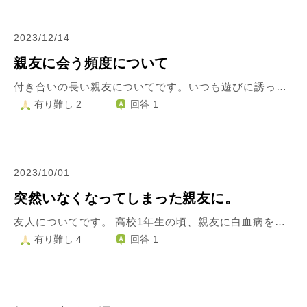
2023/12/14
親友に会う頻度について
付き合いの長い親友についてです。いつも遊びに誘ったりするのは、ほとんど自分からです。親友が誘ってくることは滅多にありません。もしかしたら、本当は無理して付き合ってるんじゃないかとネガティブな考えを持ってしまいます。 でも、その親友は、台風の時など大変な時はいつも連絡をしてくれます。誘って遊んだ時も「会えて良かったよ。」とか言ってくれるので、誘いを続けていきたいです。 そこで質問なのですが、誘われないということはやっぱり嫌われているということなのでしょうか？また、これからも親友を誘い続けても大丈夫なのでしょうか？自分に自信がありません。 お坊さんの方々、どうかアドバイスよろしくお願いします。
有り難し 2
回答 1
2023/10/01
突然いなくなってしまった親友に。
友人についてです。 高校1年生の頃、親友に白血病を患っているという事実を告げられました。 病状が悪化しながらも学校に通い、彼女は高校を卒業しました。 卒業後も懸命な治療を続け、ついにアメリカでドナーが見つかり骨髄移植の手術を受け成功し退院したとの知らせがありました。 しかし、コロナが流行り始めた年の3月頃に再入院をしたとインスタグラムに投稿しており、それから連絡が取れなくなりました。 まもなくインスタのアカウントは消えてしまい、他のあらゆる手段で連絡を試みましたがどれも不通。電話は呼び出しましたが出ることはありません。 彼女は精神が不安定になると周りの人間関係を一時的に閉ざしてしまうことがあったので、いずれ連絡がつくことを待ち続けました。しかし、1年も連絡がつかず私はついに彼女の家を訪問しました。 彼女は姉しか家族がおらず、インターホンに出たのも彼女の姉でした。 今どうしているかだけでも知りたいと伝えると この場で答えることはできない、妹と連絡を取っていた電話番号と変わっていなければ明日以降に連絡をする。と言われました。 そして、翌日知らない番号から届いたメールにはこのようなことが書かれていました。 「長い間心配をおかけして申し訳ありませんでした。妹のインスタのアカウントは事実報告をせずに削除して欲しいという本人の希望で私が削除しました。妹の親友だったあなたに本当のことをお伝えしたい気持ちは山々なのですが、私は姉として妹の強い意志を尊重する義務があります。詳細についてはお答え出来かねますが、あなたが1番気にされていることについてはお察しの通りですとだけお伝え致します。 妹の人生にあなたとの出会いがあったことを大変嬉しく思います。」 今でも私はこの事をどう解釈すれば良いか分かりません。 それから3年、私はいつも彼女のことを想っています。 私は小さい頃から親族や先祖の供養に力を入れてきました。 しかし、彼女のことだけはどのように考え彼女のために何をすれば良いのか未だに分からずにいます。 どこかで生きているのかも、とも思います。 私は彼女のために何ができるでしょうか。 もしこの世にいないとしても、どこに眠っているのか、なぜそうなったのかも分かりません。 それをいつか知ることができる日が来ないものかと考えるのは、いけないことでしょうか。 教えて頂きたいです。
有り難し 4
回答 1