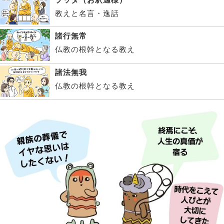
教えと名言・逸話
諸行無常
仏教の根幹となる教え
諸法無我
仏教の根幹となる教え