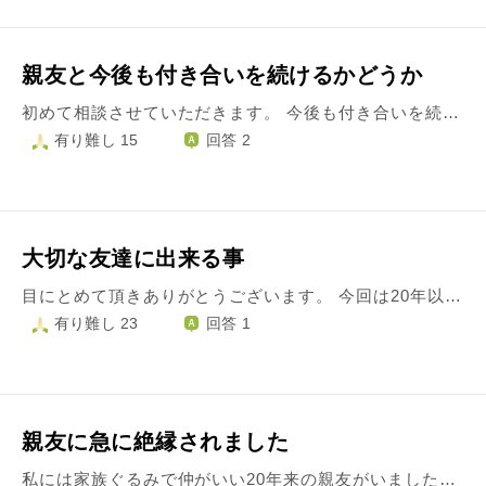
親友と今後も付き合いを続けるかどうか
初めて相談させていただきます。 今後も付き合いを続けるか悩んでいる親友がいます。 その親友と、私の元彼がお付き合い・同棲しているからです。 全員学生時代からの友人同士です。私は元彼に対し、学生時代から長く片思いしていました。私と元彼が付き合っていたのは7年前、親友が付き合い始めたのは3年前からだそうです。 これまで全く気付かず過ごしてきました。結婚するなら報告するつもりだったそうですが、その前に偶然二人が一緒にいるところを見てしまい、事実を知りました。 生々しい話で申し訳ないのですが、元彼とは男女の関係を持ちました。 そのせいか、親友の幸せを喜びたい一方で、「何故よりによって元彼なのか」という嫌悪感を抱いてしまいます。 私は振られた側で、傷つく言葉を言われた記憶もあり、元彼はできれば二度と会いたくないとまで思っていました。 長く片思いをしていたせいか、変にこじらせてしまった想いがあります。 そのことを親友も知っています。 知っているからこそ付き合っていると言えなかったのだろうとも思うのですが…親友に対し、不信感を抱いてしまう自分が嫌でたまりません。 私自身は、既婚で子どもも授かり現在幸せです。 幸せなのに、ふとした時にこのことを考えて、モヤモヤとしてしまいます。 親友のことも祝えない、自分も悶々としてしまう、それならばいっそ付き合いをやめてしまった方がいいのか…と悩んでいます。
有り難し 15
回答 2
大切な友達に出来る事
目にとめて頂きありがとうございます。 今回は20年以上の付き合いになる女友達の事について質問です。彼女とは高校で出会い友達になりました。三年間同じクラスで喧嘩や揉め事もありましたが楽しく過ごしました。短大も同じ学校へ入学しました。学部が違ったので今までの様に毎日一緒に行動するなどは出来なくなりました。そんな中彼女はだんだん学校に来ない日が増えていた様で、休学の末退学してしまいました。理由は未だに分かりません。 それでも私とは仲良くしてくれて時々遊んだりしていました。社会人になり私は働きだしましたが彼女はなかなか仕事が見つからない様子でした。それでも彼女なりに資格をとったり頑張って数年前一つの仕事に就く事が出来ました。しかしそこでパワハラの様なものを受け心療内科の先生と相談の末退職した様です。 その後も年賀状や手紙でやり取りをしてくれています。しかし今年の年賀状はお母様による代筆で届きました。年賀状をくれたことは嬉しいのですが「娘は体調が悪いので代筆しています」と書かれていて、大丈夫かなと心配です。友達として私に何か出来る事はないのかなと考えていますが、しんどいと言っているのにこちらからしつこい連絡すると逆に迷惑かなとか色々考えて､結局何も出来ていません。彼女に何か私が出来る事があるとすれば何だと思われますか？
有り難し 23
回答 1
親友に急に絶縁されました
私には家族ぐるみで仲がいい20年来の親友がいました。 私は作業療法士、親友（以下A）は看護師の道に進み、大学に入ってからはお互い忙しく、毎年していた誕プレ交換も無くなり、元々連絡不精のAということもあり徐々に会わなくなりました。 色んな事を相談し合い、時には喧嘩したり、…なんでも包み隠さずに過ごしました。 会わなくなってからも私は親友だと思っていましたし、私が23のときに鬱になってからも心配かけまいと、Aには連絡をしていませんでした。 そして結婚し…今年6月に母が末期癌で家に帰ってきた際は久しぶりにAに電話をかけました。（28歳です） 弱音は吐かず、終末期の看護について話して、また落ち着いたら会おうと昔のように笑い合って電話を切りました。 その数日後、母が亡くなった事を一言ラインするとお疲れ様と返ってきました。 そして先日、久しぶりにと思い、お礼も兼ねてAの誕生日にラインギフトを送りました。誕生日メッセージも。ですが、数日経っても既読がつきません。おかしいなと思いAの母親にラインを見るように伝えて（Aは実家暮らし）、返信も来なかったのですがAの既読がつきました。 ですが返事が返ってこず受け取りがありません。 受け取ってくださーい！と、砕けた文章を送り、電話を入れました。電話は出ず、すぐに「取り損ねた」とラインが。 ギフトどうぞとチャットで言うと、（ショックすぎて正確な文章は忘れましたが）以下の内容が届きました。 何故物を送られるかわからない 貴方が何を考えているのか理解不能 気持ち悪いから受け取れない 貴方と連絡することが正直しんどい 連絡をもうしないでほしい こんな内容でした。 私は訳が分からず、まだ母親のことで鬱がぶり返しかけていたのが一気にきてパニックで泣き崩れていたら、見かねた旦那が代わりに電話を掛けました。 Aが出て、旦那が名乗ったところ聞いたこともないくらい強い口調で 今仕事中なんですけど。貴方には関係ない。そもそも個人情報を勝手にバラされて非常に気分悪い。わざと離れたくて傷つけることを言った。 と。 要約するとこのような話です。Aがこんなことを言うはずがないとショックで…怒らせる心当たりもないしいくら仕事などで精神的に参っていても、私だったら親友を傷付けることをいいません。何が起こっているのか分からずショックです。もう連絡も取れないのです。