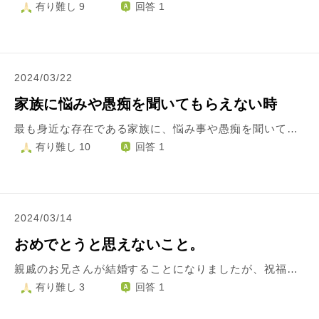
有り難し 9
回答 1
2024/03/22
家族に悩みや愚痴を聞いてもらえない時
最も身近な存在である家族に、悩み事や愚痴を聞いてもらえないことに悩んでいます。 家族は皆優しく「無理しないで」「抱え込まないで」「頼って」と言ってくれますが、その割には「実は困ってることがあって」と話し始めると、別に強い言葉や汚い言葉を使っているわけでもないのに「フユの口からそういうの聞きたくない」と止められたり、間髪入れずに「じゃあ〇〇すれば？」「ここで色々言ってても解決しない」と切り捨てられたりしてしまいます。 その割には私相手には「職場に変な人がいて～」「またあのクソババアが話しかけてきて～」と愚痴をこぼしてきます。自分が言うのはいいけど私が言うのはダメみたいです（笑） タイミングを見計らって声をかけ、1～2分くらいで内容を簡潔にまとめてもダメです。 アドバイス自体が悪いとは全く思いませんが、「それは辛いね」「やばいじゃん！」みたいなリアクションが一切無く、私がほんの少し愚痴っぽくなっただけでも止める・茶化す（「なんかフユが怒ってる～」と笑われる）・切り捨てる等話を聞こうとする姿勢を取ってもらえないので時折悲しくなります。 体調不良などの「現実」であればちゃんと話を聞いてくれるのですがそれ以外はダメです。実母・夫・義母など、身近にいる家族全員が同じタイプなので、家族に悩みを打ち明けたり愚痴ったりするのは極力しないようにしています。 ただ、夫に対しては一緒に暮らす相手ということもあり、ついついぼやいてしまい「しょうもないこと考えててもしょうがないよ」と正論パンチで撃沈……ということを何度か繰り返しているので、いい加減期待するのはやめなければと思っている次第です。 家族は私に笑っていてほしい、楽しい話題を提供して欲しい気持ちが強いようで、ネガティブなことは口に出してほしくないようです。（誰しもそうだとは思いますが……） 私は全く明るい性格ではないのですが、家庭内では楽しい話題、共通の話題を見つけ、極力楽しい時間を過ごせるよう努めていますが、内心ではたまには悲しいことや苦しいことだって本当は聞いてほしいんだけどなあと思っています。 皆に変わってもらうことは難しいと思うので、家族への相談以外で気を晴らす方法を見つけたいのですが、何か良い案はありますでしょうか……？ 思いつくのは趣味に没頭する、ノートに気持ちを書きなぐる、通院先でだけ相談するぐらいです。
有り難し 10
回答 1
2024/03/14
おめでとうと思えないこと。
親戚のお兄さんが結婚することになりましたが、祝福することが出来ないです。 お兄さんのお母さんは 付き合うのはいいけれど、結婚して欲しくない。挨拶も靴を揃えることも出来ない人を選ばないで欲しい。本当は嫌。だけど、好きなうちは聞かないから仕方ない。 私(質問者)と仲良くしてくれれば、ちょっとは良くなるかな。 祖母は 結婚式に参加したくない と泣いて拒否していました。 結婚相手の女性に会ったことはないのですが、普段意地悪を言わない2人が そこまで嫌だということを聞いてしまうと お祝いの気持ちは持てないです。 2人は私にだけその話をするので、私以外はそのことを知らないため 私が祝福しない意地悪な人に見えているみたいなのも嫌ですが お祝いの気持ちが微塵もないのに結婚式に参列するのも嫌です。
有り難し 3
回答 1