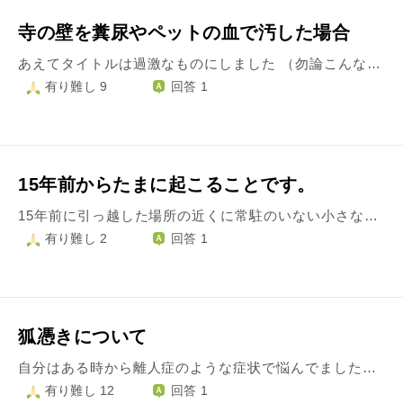
寺の壁を糞尿やペットの血で汚した場合
あえてタイトルは過激なものにしました （勿論こんなことはしたことはありませんし、するつもりもありません） たとえ話として お寺の壁に 糞尿・ペンキ・動物の血などをかけたりして汚した場合 元の白い壁に修復するのは難しいのでしょうか？ なんでこんな質問をしたかというと 大分県中津市に合元寺と言うお寺があることを知ったからです 大河ドラマの主人公にもなった軍師官兵衛ですが、豊臣秀吉から豊前国に領土を与えられ、その土地に元々いた宇都宮鎮房は秀吉の伊予国への転封命令を拒んで、黒田軍と合戦になります。後に宇都宮家は黒田家の重臣となる条件で降伏・和睦しますが最終的には中津城内に呼び寄せられて謀殺されます。 合元寺で待機していた宇都宮家臣にも討手が向かい不意をつかれた家臣たちは皆討ち死にしたそうですが、返り血を浴びた壁は、何度塗り替えても血痕が浮き出てしまうため、寺の壁を赤塗りにしたそうです。 普通に考えたら、お寺の壁を何らかの手段で汚したり、落書きをしたとしても 白く塗り直せば痕跡は残らないと思うのですが、合元寺の場合はそうではなかったから赤塗りにしたようですが、これは怨恨、怨霊などが実在すると考えるべきなのでしょうか？ 例えば病院の手術室の壁が手術着が青や緑になっていたりするのは、 赤い血を長時間見て、他のものを見ると赤の補色である青緑が視覚上に残像として残るためであり生理学的根拠があるのですが、 一度血で汚れた寺の壁を赤く塗らなければならない根拠はないように思えます。 このほかにも 世界では ティムールやツタンカーメンの墓をあばいた人が次々と不幸に見舞われたとか、 日本では将門塚を撤去しようとしたGHQ関係者が事故死したとか そのような話はいろいろあるのですが、 科学では説明できない現象や怨霊は存在すると考えるのが妥当でしょうか？
有り難し 9
回答 1
15年前からたまに起こることです。
15年前に引っ越した場所の近くに常駐のいない小さな稲荷神社があります。 その頃は小学校高学年の頃でしたが、なんでか分からない恐怖で参拝にも近くによることもなかったと思います。 定期的にふと思い出したり頭から離れなくなったりして、オカルトは信用していないのですが流石に呼ばれているのかと思うときがあります。 限ってそういうときは何かしら不幸があったり、運のないことが立て続けに起こったり、原因不明の頭痛や背中が痛くなったりします。 一度、耐えられなくて泣くほど背中が痛くなって病院に行きましたが、検査をしても仮病を疑われるほどなにもなかったです。 とにかく昔からいいことがないのですが、しばらくすると収まったり、有名なお寺に参ったあとは忘れるくらい良くなったり… 3年前に別の土地へ引っ越しましたが、最近ここ数ヶ月のことですが、急になにしてもうまく行かず、職も失い、転職先では求人詐欺に会い、体調は優れず寝てばかりです。 そしたらふと忘れかけてた小さな稲荷神社を思い出しまして、怖くなりました。 妄想かもしれないし、鬱になってるのかもしれないんですけど、また呼ばれているのかと思って…。 あまり覚えていないのですが、これが初めてのことじゃない気がします。 決まってなんでもないときに、ふと思い出します。参拝しに行くべきなのか、それとも有名なお寺に再度お参り行くべきなのか。 どこに参拝するべきでしょうか？ おかしいことを言ってるかもしれないんですけど、良くないことが続くのもいやなのでご相談させていただきました。 すみませんが、宜しくお願いいたします。
有り難し 2
回答 1
狐憑きについて
自分はある時から離人症のような症状で悩んでました。 私は急に記憶がなくなり変な目付きになり、変な事を話したり酷いことをする時がありました。 例として、弟の自転車の鍵を捨てたり、霊能力者の方と話した時に、「自分は知的障害だから何しても許されるんだ」と話したりなど。 これは全部自分の中には記憶が全くなく霊能力者の方から、狐に憑依されてると言われました。 記憶もなく普通の自分ならしないような事をしていて、毎日ぼーっとしたりなどがあったからです。 離人症には記憶が無いという症状はないらしいですし…… お祓いしてくれるとこに言っても「はいお祓い終わりーでもなんか後ろにひょこひょこいるんだよなぁ」と言われて終わりです。 狐憑きにあう思い当たる節はあります。 昔小学1年くらいの時に、公園の横の神社(失礼なのですがボロボロでした。) で友達とお参りしました。 ですがその時はお金が無く公園の葉っぱをお賽銭として入れてました。友達は石を入れてました。 今もそれがたまに頭の中に出てきて申し訳無い気持ちになります。。 お祓いしてくれるとこでは祓えそうもなく。。 神社やお寺でお祓いした方がいいのでしょうか…… 離人症は今黒曜石のブレスレットを着けてめちゃくちゃ落ち着いてますが、ある人いわく「ブレスレットを着けて悪いものが離れたように悪いものはできるの だって動かなければいいから。でもパワーを蓄えてるよ」と言われました…… 確かにその人が言ってる症状は当たってました。 神社やお寺でどの項目でお祓いすれば狐は落とせますかね…… 神社の内容があったり、 バカバカしく思うかもしれませんがお願いします……
有り難し 12
回答 1