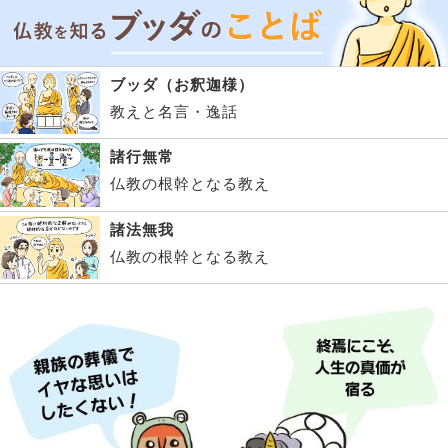
ブッダ（お釈迦様）
教えと名言・逸話
諸行無常
仏教の根幹となる教え
諸法無我
仏教の根幹となる教え