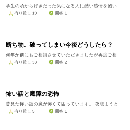
学生の頃から好きだった気になる人に酷い感情を抱いてしまいます。 一緒に過ごしていた頃から積もり積もって気づけば恨みを抱くようになりました。 今まで人を恨んだりするようなことしたことなかったし、もう恨むのをやめたいです。 人を呪わば穴２つ、良くないことも頭ではわかっています。 でも現実的には突き上げるような怒りが湧いてきて抑えられなくなることがあります。 ちなみに特に何か儀式めいたことをしている訳ではありませんが、強い怒りと共に相手の不幸を願ってしまいます。 もうやめたいです。どうすればいいですか。
有り難し 19
回答 1
断ち物。破ってしまい今後どうしたら？
何年か前にもご相談させていただきましたが再度ご相談させてください。とある断ち祈願が有名な神社で断ち物をして祈願し、気付けば丸6年、7年程経過しておりました。断ち物はお菓子です。元々主人の不倫問題があり、再構築を望んでの断ち祈願でした。再構築の望みは叶い、家族仲良く暮らせております。 ただ、お菓子の断ち祈願というのも社会生活上なかなか難しい所もあり(職場で出されたり訪問先で出される場面も多い為)何年か前に断ち物ではなく月に一度のお参りにさせて下さい、とお参りしたのですが、断ち物をした神社の話として断ち物を破ると本人ではなく家族や周りに災いがおこる、との話があり、それが言い伝えのようになっていて、それが怖くて結局断ち物も月一回のお参りも並行して行ってました。 今回私がコロナに感染し、喉の炎症が酷くゼリー飲料しか飲めなくなり飲んでしまいました。後、上咽頭炎にもなり喉のへばりつき感が酷く過ぎて気が狂いそうになり、感覚を麻痺させる為に強メントール系の飴を食べてしまいました。理由はどうあれ断ち物を破ってしまった事になり、神様からのお怒りと子供達に何か災いが起こってしまったらどうしようと怖くてたまりません。 どのように対処したらよろしいでしょうか？ お参りしお詫びしたら許していただけるでしょうか？ 明日、神社にはお詫びのお参りには行こうと思っています。 他に何かできる事、した方がよい事はありますでしょうか？ まだ体調は完璧に回復はしていないのですが、それ以上に子供達にもし何かあったらと怖くてたまりません。 何かアドバイスをいただけたら幸いです。 どうかよろしくお願いいたします。
有り難し 33
回答 2
怖い話と魔障の恐怖
昔見た怖い話の魔が怖くて困っています。 夜寝ようとしても、眠っている間に襲われたり、憑かれたりしたらどうしようと考えてなかなか夜寝つけません。寝ていたら経などを唱えられず自分を守る術が無いと思ってしまいます。 一応、毎日、祝詞や経などを唱えていて神仏の加護があるとは思っているのですが、その唱えている最中ですら時々その魔が気になって集中できない時もあり、神仏に申し訳ないです。 一度もそんな災いが降りかかった事は無く杞憂であるとわかっているのですが、もしも恐ろしい事が起こったら...と考えてしまいます。 そして恐怖を無くそうとするが余り、怒り、憎しみ、嫌悪、高慢の心を起こしてしまいます これは内面の問題だと思います、恐怖の無い冷静な思考を持ちたいです。 回答よろしくお願いいたします。
有り難し 5
回答 1