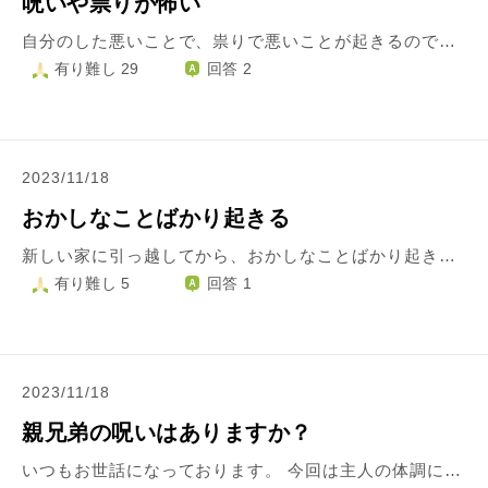
呪いや祟りが怖い
自分のした悪いことで、祟りで悪いことが起きるのではないか、と不安です。 また、過去に起きた悪いことも呪いや祟りのせいではないか、と不安になります。 そんなわけない、と思っても不安で、人にも相談できません。 何かアドバイスいただきたいです。
有り難し 29
回答 2
2023/11/18
おかしなことばかり起きる
新しい家に引っ越してから、おかしなことばかり起きます。 家の中でよくラップ音がなったり、家電などが壊れたりします。 それが、怖いので、何度もお祓いなどをしましたが、一向に良くなる気配がありません。 家には、仏壇や神棚などがありますが、祈ったり拝んだりすると、悪いことがおきます。 引っ越しの前に、自分はお呪いなどをしてましたが、今はおかしなことはせず、毎日、神仏に許してくださいと祈ったり拝んだりしてます。 ですが、仏壇や神棚に祈ったり拝んだりすると悪いことがすぐ起きます。 何が、起きてるんでしょうか、自分でも分かりません。 仮に祟りだとしたら、何の祟か分かりませんか？ 本当に困っています。よろしくお願いします。 ちなみに、自分は十三年程、精神科にかかってます。
有り難し 5
回答 1
2023/11/18
親兄弟の呪いはありますか？
いつもお世話になっております。 今回は主人の体調についてなのですが、1ヶ月半くらい前に歯が痛み出して歯医者に行ってから、行くたびに違う痛みが出て、食べ物がよく食べれず、もう治らない、死にたいと言います。 かなり全体的に歯がひどい状態だったようで、治すところがたくさんあるみたいです。 一気には治せないので1ヶ月半通っていますが、その度に違う痛みが出て、口内炎になったり口の中を噛んだりまともに食べれていません。 親知らずを抜いたのが始まりでした。 主人は親不孝をした呪いだと言います。 主人の母が介護になり、いっしょに住んでいる無職で独身の兄が面倒を見ていましたが、一年くらい母に会わせてくれなく、かと思ったら、お金をとにかくいっぱいくれと言われ、お金がなくあげられず、なんで会いにこない、もう来るなきたら殺すと言われ、主人が怖がって、もう5年くらいあっていません。 私も主人しか頼る人がおらず、義理母にやきもちを焼いたり、義理兄の言動が不審で気持ちよく実家にいかせてやりませんでした。 こちらに主人の文句もたくさん書かせていただきましたが、かわいそうで、なんとか良くならないかと思います。 私が悪魔なのでしょうか。主人のいうように親兄弟の呪いなのでしょうか。 私と付き合いはじめくらいから信号もみんな赤になるそうです。 私が悪い人間なのは認めます。 私のせいなのでしょうか？ 支離滅裂ですいません。 よろしくお願いします