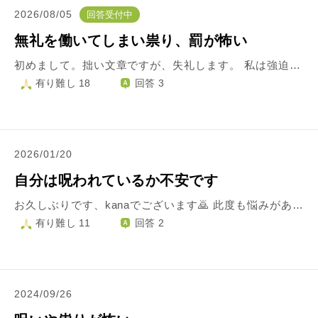
2026/08/05
回答受付中
無礼を働いてしまい祟り、罰が怖い
初めまして。拙い文章ですが、失礼します。 私は強迫性障害(瀆神恐怖)を持っており、いつも(色々な信仰の)神様や仏様に対し無礼な発言を考えてしまいます。 今日、とある曲を口ずさんでいたら(口を閉じて歌っていました)、気付かぬうちに無礼な発言を、曲とともに口ずさんでいました。(口を閉じながら歌っていた為、他の人から見たら私が何を言ったかは分かりません。) 私の無礼について、謝罪をさせていただいただいたのですが、私は私の不安感をなくす為だけに謝罪したのではないかと、さらに怖いです。 このことで、罰が下らないか、祟りが起こらないか、とても怖いです。
有り難し 18
回答 3
2026/01/20
自分は呪われているか不安です
お久しぶりです、kanaでございます🙇 此度も悩みがあり、御相談させて頂きました。 さて、早速本題なのですが、最近の自分の人生(における展開)が「呪われている」としか言えない状況に感じております。 (母の死を皮切りに父が亡くなり父方の親戚も亡くなって現在は(統合失調症と糖尿病を患っている)姉と同居している環境が続いている状態です) 自分と致しましては、年末年始にですが、お墓参りに行き一応、親仏様と先祖仏様の繋がりは意識していますし、姉をグループホーム入所させる事も検討してますがなかなか連絡が来ない状態なので...。 以上の事から悪い思われる事が続いているのでふと「自分の人生は呪われているのではないか?」と考えてしまった次第です。 何とか希望を持てるアドバイスがあれば宜しく御願い申し上げます🙇🙏
有り難し 11
回答 2
2024/09/26