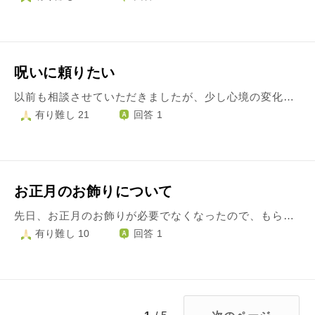
呪いに頼りたい
以前も相談させていただきましたが、少し心境の変化がありました。 とても呪いたいという気持ちが強く、何度もその人の不幸を願ってしまいます。 その人が不幸にならない限り自分は幸せになれないのではと思うほどです。 SNSでその人が苦しい思いをしていないか定期的にチェックする日々です。 私が幸せになるには人の不幸が必要なものなのでしょうか？ もう好きなことでも楽しむことが出来ません。助けて下さい。
有り難し 21
回答 1
お正月のお飾りについて
先日、お正月のお飾りが必要でなくなったので、もらってくれなかと兄から言われました。奥さんの身内にご不幸があったようです。とりあえずもらったものの、それを飾ってもよいものか迷いました。すみません、よろしくお願いいたします。
有り難し 10
回答 1