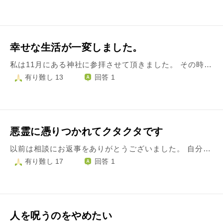
幸せな生活が一変しました。
私は11月にある神社に参拝させて頂きました。 その時山道を歩いていると、右耳に耳鳴りがして風の音みたいな声みたいな感じがして、耳を閉じました。 その話を友達に話したら、その友達の友達に霊感体質の人がいてるから聞いてもらうことにしました。 それでその子から連絡があり聞いてくれた答えを教えてもらいました。 その子が友達に会って、そうそう私の友達が○○神社に行ってと言った時点で、あー怖い怖い寒気すると言ってる時に、一応内容言ったら、その人よくない人やわと言ったらしくて、ものすごく怖くなりました。 私の友達はでも、熱もなく穏やかに過ごしてて、仕事も見つかって楽しそうにしてると言ったら、そしたら持ち帰ってないねんなと言うてたらしくて、気になるようなら毎日塩持っときといわれたらしいです。 その話を聞いて、私は幸せな生活が一変奈落の底に突き落とされました。 もう一日中辛くて怖くて苦しかったです。 でも、もう今は私は幸せだからと忘れることにしました。 その子はすごい強いらしくて、友達の家に来ても、今亡くなったお母さん来てるわって言って、スリッパ履かないからなんでかなと思ってたら、お母さん履くからと言ったり、友達にもあんた今調子悪いやろとか言うらしいです。 神社に行っても、鳥居を両手広げて入って龍神様が歓迎してくれてると言ったり、この木は龍神様が宿ってるとか言って触ったりするらしいです。 取り憑かれて熱出たり、しんどくなってる時もあるけど、自分で対応できるから大丈夫みたいです。 やはり頭からその言葉が抜けずたまに落ち込んだりしますが、なんとか元気出そうと気にしないようにしています。 日々感謝して、気をつけながら生活はしています。 でも何か先に良からぬことがあるのかなと心配しています。 信じるべきですか？ 宜しくお願いします。
有り難し 13
回答 1
悪霊に憑りつかれてクタクタです
以前は相談にお返事をありがとうございました。 自分の家での心霊現象に改善は見られず、クタクタに疲れてしまいました。 夜寝ようと横になり目を閉じれば何かに頬を平手打ちされる、 夜に自分の家の2階に行くと、照明をつけていてもすごく怖い感じがして そそくさと荷物を取って1階に避難する…。 他にも語り尽くせません。 2階の自分の部屋が夜怖くて、リビングに布団を敷いてずっと寝起きしています。 寝る前、心からの感謝や謝罪を続けています。 でも悪霊の仕業に疲れ果ててしまいました。 何もかもどうでもいいと思います。 心霊現象に対して、私が死ななければ収まらないのかと思い 命と引き換えに怖い現象を止めてよと思います。 それこそが悪霊の狙いなのかもしれませんが…。 もう、今夜も乗り切れる気がしません。 こんな私に何かお言葉がありましたらお願い致します。
有り難し 17
回答 1
人を呪うのをやめたい