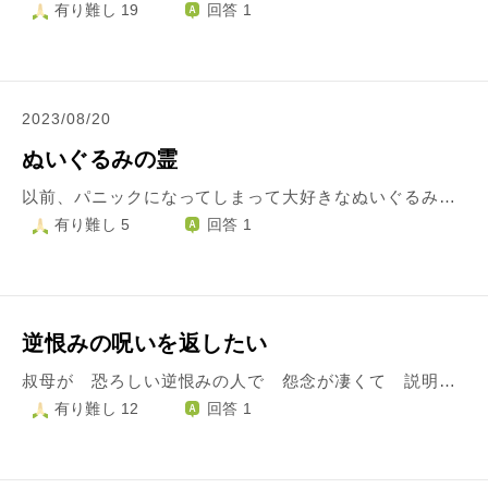
有り難し 19
回答 1
2023/08/20
ぬいぐるみの霊
以前、パニックになってしまって大好きなぬいぐるみの首を切ってしまうことがありました。そのまま混乱してビニールに入れて捨ててしまったのですが、それを思い出して名前だけの人形供養をしましたが、アニメに捨てられたぬいぐるみが出てきて思い出してしまいました。寂しくしてると思います。どうしたらよいでしょうか。
有り難し 5
回答 1
逆恨みの呪いを返したい
叔母が 恐ろしい逆恨みの人で 怨念が凄くて 説明しても全く通じないです 祖母が 優しい人で よかれと思って助けているのに60年も恨みつづけて 傍から見ていても あんなに良くしてもらっているのになんで通じないのかな 逆恨みなのに祖母は亡くなって50 回忌も終わって何年もたつのに恨んでいるなんてという人です お題目を何時間も唱えて88歳という歳なのに 元気です その人からの怨念を私と母も感じます 財産分与の件からですが その怨念 お題目の祈りをお返ししたいのですが 祈り返しをしてもらえたらありがたいですが 母がその件から 急に同じことばかり謂うようになりまして90歳ですが すごく元気だったのに 分与の時期から ちょいボケから ものすごく酷くなってきました 祈り返しか お祓いか 生霊返しを本気のプロにお願いしたいと思ったのは 初めてです できれば 天にゆだねるというかんがえでした 恨むことなく 平和に 感謝して楽しく過ごしたい と思ってましたが あまりに 毎日母が同じこと言ってきて 毎回説明して本当に疲れてしまいました 御題目を5時間も平気で毎日して来るような人に 逆恨みで 強い力で抑え込む（畜生のようですが） または ノレンに腕押しのように そっちを向かない 歯向かわない技術を身につけられたらいいのにと思います 助けてほしいです 自分でできれば良いですが 専門家にお祓いをお願いしたほうが良いでしょうか？また 修行している方をどのように探したら良いでしょうか？
有り難し 12
回答 1