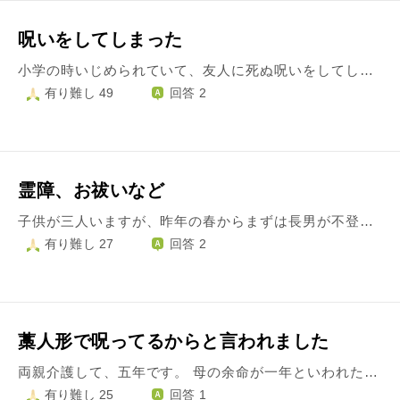
呪いをしてしまった
小学の時いじめられていて、友人に死ぬ呪いをしてしまいました。本当に亡くなってしまいました。この件では、3ヶ月反省しました。神様、先祖、お寺でも謝りました。でも、罪悪感は消えません。僕は地獄にいくのでしょうか。今を幸せに生きていいのでしょうか？分かりません。天国に行けるでしょうか？もうやらないと自分の中で誓いました。どうしたら、許してもらって天国にいけますか？そして、この呪いをしてしまった事は忘れていんでしょうか？
有り難し 49
回答 2
霊障、お祓いなど
子供が三人いますが、昨年の春からまずは長男が不登校→通信制高校へ転校 中学生の子も不登校（部活やテストは行ってます。） 小学生の子は五月雨登校、教室に行けない日も保健室で勉強したりして、学校へはほぼ毎日行ってます。 昨年の春まではみんな、普通に登校してました。 今は、それぞれカウンセリングを受けたり、試行錯誤しながら、背中を押したり引いたりしながら私も過ごしてます。 昨年の春まで、パートで勤めてたのですが、そこの方がコロナに感染してしまい残念ながらお亡くなりになりました。 それをきっかけに、主人が勤めることを反対し、仕事をやめました。 それから、次々と子供たちが不登校になっていきました。 この出来事と子供の不登校が因果関係があるとは思ってませんが、一度、区切りとして霊障やお祓いをしてもらったほうがよいのかと考えてます。 霊障のせいとか思ってるわけではないですが、可能性としてあるのであれば、私も前へ進むために、どこかお寺などでみてもらおうかと考えてます。 そこでなにもなければ、コツコツ出来ることをやるだけだと思ってます。 しかし、ネットなどで調べても、どういうところでお願いしたらよいかわかりません。 お寺とかではなく、霊能者と名乗る人が霊障をみてくれたりするのをネットでみますが、ちょっと怖い気もして躊躇してます。 実家が真言宗で、いつもお世話になっているお寺さんに相談しましたが、前の代の方は霊障はみることができたけど、今はできないと言われました。 何か良い方法はないでしょうか？
有り難し 27
回答 2
藁人形で呪ってるからと言われました
両親介護して、五年です。 母の余命が一年といわれた昨年から、絶縁状態だった妹二人から、両親介護以外に両親の年金を使って不正したら、訴える 相続放棄しなければ、藁人形で呪いをしてやる ネット通販で買えるからと言われました。 昨年、脊柱管狭窄症、頚椎症、骨折、喘息、頸動脈プラーク、胃炎 ボロボロになりました。夫も62歳ですので、2人でフルに働いて住宅ローンを返してます。昨年骨折で二ヶ月休み、資金もコロナの関係で主人の年収が極端に下がり、年末、主人まで頭を強打する事故がおきました。 両親 父とは、戸籍上だけの関係です。妹2人は、両親の子供で2人で仲良くしてますが、私は何につけても蚊帳の外 両親から虐待されて育ったのを妹達が見て育ったので、 姉という感覚は、妹達にはありません。 介護が必要な状態になったら、急に連絡がきて、長女なんだからと面倒見るのが当たり前と言われ、市役所に私の連絡先を登録され、病院のキーパーソンにされ、逃げられない状態になりました。 呪いとは、本当にあるのでしょうか？藁人形で呪う行為は、2女が離婚した元旦那さんにもやろうとして、止めた事があります。 あるのなら対処は、いかにしたら宜しいでしょうか？ 財産は、両親の介護は年金からですが、実家の屋根、水漏れで私の車を売却したので、それだけ返して貰えば放棄しても良いと答えたのですが、車のお金などしらぬと 困ってます ご教授下さいませ あちこち身体がおかしくなってきてます。
有り難し 25
回答 1