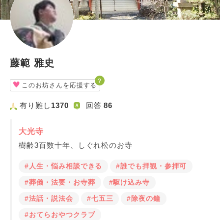
藤範 雅史
？
このお坊さんを応援する
有り難し
1370
回答
86
大光寺
樹齢3百数十年、しぐれ松のお寺
#人生・悩み相談できる
#誰でも拝観・参拝可
#葬儀・法要・お寺葬
#駆け込み寺
#法話・説法会
#七五三
#除夜の鐘
#おてらおやつクラブ