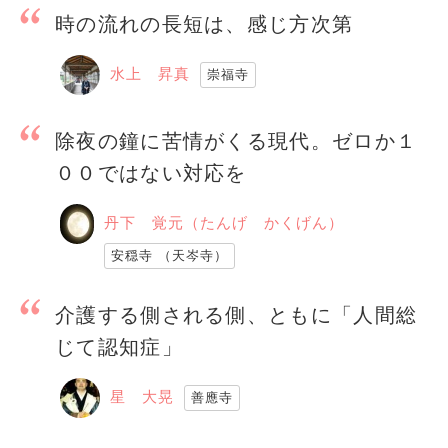
時の流れの長短は、感じ方次第
水上 昇真
崇福寺
除夜の鐘に苦情がくる現代。ゼロか１
００ではない対応を
丹下 覚元（たんげ かくげん）
安穏寺 （天岑寺）
介護する側される側、ともに「人間総
じて認知症」
星 大晃
善應寺