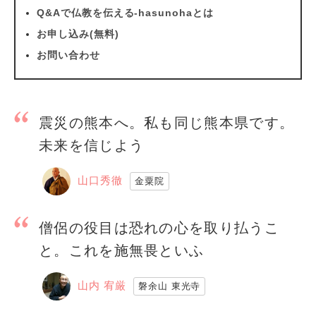
Q&Aで仏教を伝える-hasunohaとは
お申し込み(無料)
お問い合わせ
震災の熊本へ。私も同じ熊本県です。
未来を信じよう
山口秀徹
金粟院
僧侶の役目は恐れの心を取り払うこ
と。これを施無畏といふ
山内 宥厳
磐余山 東光寺