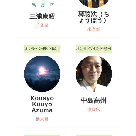
釋聴法（ち
三浦康昭
ょうぼう）
千葉県
東京都
オンライン個別相談可
オンライン個別相談可
Kousyo
中島高州
Kuuyo
Azuma
滋賀県
栃木県