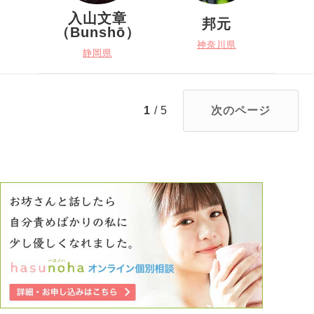
入山文章
邦元
（Bunshō）
神奈川県
静岡県
1
/ 5
次のページ