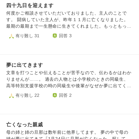
方に亡き親友が苦痛がなくて楽しく あの世で暮らせるよう
四十九日を迎えます
かなと思ってしまいます。 それとともに涙が溢れて止まら
に願ってくださればと思っています 私も神社に行く時は亡
なくなります。 こういった体験をする方は結構いらっしゃ
何度かご相談させていただいておりました、主人のことで
き親友は1年近く入院して ずっと苦しんできたのであの世で
るのでしょうか。 今は亡くなった方が安らかに眠れること
す。 闘病していた主人が、昨年１１月に亡くなりました。
は楽しくいさせて欲しいと願っておりますが 私の想いが届
を祈るばかりです。
最期の最期まで一生懸命に生きてくれました。もっともっと
いているかは分からないので
生きていてほしかった。それが今の想いです。 亡くなって
有り難し 31
回答 3
から二度ほど主人の夢を見ました。最初は姿が見えなくて、
曇り空の中、一生懸命探して歩く夢でした。どこに行っても
いなくて、私は泣いていて、起きた時も泣いていました。主
人は私と会いたくないのかな、もう会えないのかな、と悲し
夢に出てきます
くなりました。 その数日後、また夢を見ました。家族みん
なで自宅でワイワイといつも通りの雰囲気で、私が主人に抱
文章を打つことや伝えることが苦手なので、伝わるかはわか
き着いたら、抱きしめ返してくれて、頭をなでてくれまし
りませんが……。 過去の人物とは小学校のときの同級生、
た。よしよし、頑張ったな、という雰囲気がありました。顔
高等特別支援学校の時の同級生や後輩がなぜか夢に出てくる
もふっくらして、病気をする前の顔をしていました。その夢
ことが多く、それで嫌な思いをしたり、もう終わったことな
有り難し 22
回答 2
を見てから、もう病気も治ったんだ、よかったな、と、そし
のに関わることはないのに出てくるのです。 これは過去に
て、主人はこの家にいて、今も私たちを見守ってくれている
心残りがあったからなのか、それともただ記憶に残ってるだ
と、とても安心しました。 もうすぐ主人の四十九日です。
けなのかはわかりません。 これで伝わりましたでしょう
最近あるお話で、人は亡くなって四十九日がたつと、この世
か……… 言葉を伝えるのが下手でごめんなさいすみませ
での記憶が薄れていくと聞きました。成仏して空に行くには
亡くなった親戚
ん………。
この世の記憶を消さなければならない、と。それは本当なの
母の姉と姉の旦那は数年前に他界してます。 夢の中で母の
でしょうか？その話を聞いてから、なんだか、自分から主人
姉が夢に出てきて『1月24日に旦那が亡くなった。探して