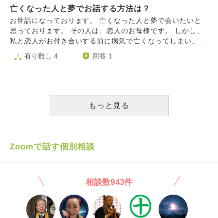
きず困っています。どうか助けていただきたいです。
まいます。こんな私にお言葉を頂きたいです。よろしくお願
亡くなった人と夢でお話する方法は？
ます。 今は仕事もしておりませんが頑張り屋さんだった娘
いします。
を見習って私も何かを頑張らないといけないと思うのです
お世話になっております。 亡くなった人と夢で会いたいと
が、中々前に進めません。 日記にも笑顔で夢で会いたいと
思っております。 その人は、恋人のお母様です。 しかし、
お願いしてしまいます。 私がいつまでも毎日のように会い
私と恋人がお付き合いする前に病気で亡くなってしまい、生
たいと書いたり病気で亡くなった事を悲しんだり時には悔し
前は1度も会ったことはございません。 母の日や命日にお墓
有り難し 4
回答 1
がったり、そんな事がいけないのではと思い、なるべく日々
参りには行っていますが、それでもやはり会話ができる状態
あった事を報告したりするのですが何度も何度も同じような
で「息子さんを幸せにします」と言ったり、お話をしたかっ
夢を見ます。 娘はあちらの世界で悲しい思いをしていない
たなぁ、という気持ちがあります。 「息子さんを幸せにし
か、私に会いたくて仕方がなく辛い思いをしていないか心配
ます」という思いと、「大切な息子さんを傷つけてしまいご
でたまりません。 私はなるべく外に出て一日が早く過ぎる
めんなさい」ということを伝えたいです。 会ったことのな
もっと見る
事をいつも願っています。 お友達と出かけたり主人と出か
い、亡くなった人と夢でお会いしてお話することはできます
けたり楽しい報告もしています。 ただ、娘と一緒に寝てい
でしょうか？
た2階の部屋へ行くと闘病中の事を思い出し涙が出てとても
辛いので2階で寝れなくなってしまい、今は下の居間で寝て
Zoomで話す個別相談
いる次第です。 いつになったら2階で寝れるようになるかと
こちらも悩みです。 こんなにも亡くなった人の夢ばかりみ
るのは何かこメッセージでしょうか？ 朝起きると歯を食い
相談数943件
しばっているのか、歯や顎が痛く、重度の顎関節症にもなっ
ています。 私はこの先どんな風に生きていったら良いので
しょうか？ 何の為に生きるのかわかりませんが、娘が生き
たかったのに、頑張り屋さんで最期まで弱音を吐かなかった