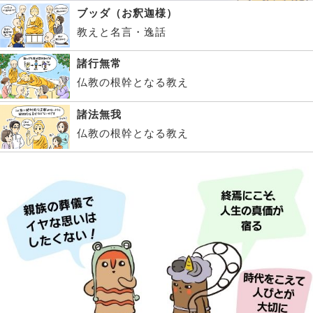
ブッダ（お釈迦様）
教えと名言・逸話
諸行無常
仏教の根幹となる教え
諸法無我
仏教の根幹となる教え