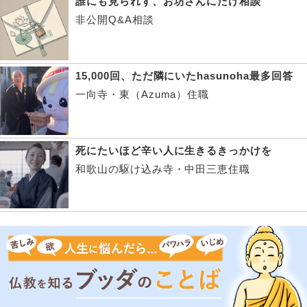
誰にも見られず、お坊さんにだけ相談
非公開Q&A相談
15,000回、ただ隣にいたhasunoha最多回答
一向寺・東（Azuma）住職
死にたいほど辛い人に生きるきっかけを
和歌山の駆け込み寺・中田三恵住職