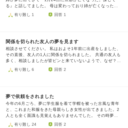
が離れていく（引きはがされる）ように感じてしまい、より
る』と話してました。 母は変わっており姉が亡くなった
悲しみが増してきてしまいました。主人の夢を見た後だった
際、葬式にも行きませんでした。 私もほとんど会った事が
有り難し 1
回答 1
ので、よけいも辛く感じているのかもしれません。 用事を
ないので行ってません。 日付を言っており困った顔をして
足しに出掛けるのも辛く感じるようになり、家から出ること
いたので色々これから不安になります。 夢占いを見ていた
が怖く感じるようになりました。 主人にはこれからも幸せ
ら余計不安になりました。 故人は何を伝えたかったのでし
であって欲しいと願っています。そのために私はどんな気持
ょう？ 回答宜しくお願い致します。
ちを持てばよいか、できることはなにか、教えていただけた
関係を切られた友人の夢を見ます
らと思っています。
相談させてください。 私はおよそ1年前に出産をしました、
その直後、友人の1人に関係を切られました。 共通の友人も
多く、相談しましたが皆ピンと来ていないようで、なぜ？あ
の子が？という感じです。 本当は知っているのかもしれま
有り難し 6
回答 2
せんが、私の聞く限りは知らなそうでした。 まず、彼女と
は若い頃は共通の友人と旅行に行ったり一緒に年を越したり
と親しい仲でした。毎年誕生日プレゼントももらっていまし
たし結婚祝いも貰いました。もちろんお返しはしていていま
夢で依頼をされました
す。 妊娠してからは会ってませんし連絡も(元々結婚後は頻
回ではなく年一程度です)していません。 出産を報告した時
今年の6月ごろ、夢に学生服を着て学帽を被った古風な青年
に、おめでとう、と返ってきたのが最後でした。 誕生日プ
と、これまた和服をきた母親らしき女性が出てきました。2
レゼントを送りましたが受け取られずにそのまま返品になっ
人とも全く面識も見覚えもありませんでした。 その時夢の
た事で気付きました。 共通の友人たちはそもそも会ってい
中の私は絵を描いておりました。 女性が「この子が未婚の
有り難し 24
回答 2
ないのに？話してないのに突然？原因がないのになぜ？とい
ままでは可愛そうだから、嫁さんを描いて欲しい」と私に依