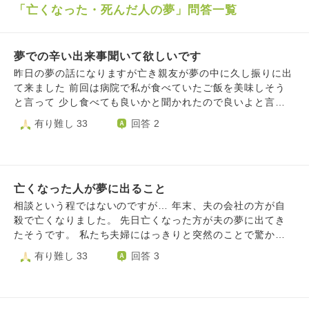
「亡くなった・死んだ人の夢」問答一覧
夢での辛い出来事聞いて欲しいです
昨日の夢の話になりますが亡き親友が夢の中に久し振りに出
て来ました 前回は病院で私が食べていたご飯を美味しそう
と言って 少し食べても良いかと聞かれたので良いよと言っ
たら 親友が美味しいと言いながら笑顔で食べていて 私は泣
有り難し 33
回答 2
きながら親友の顔を見て目が覚めました 今回も病院で移植
手術が上手くいってもう少しで 退院出来そうなんだと私に
笑顔で言ってくれて また自分と一緒に早く出掛けられるよ
うに頑張るからと言われて目が覚めました 現実は無理でし
亡くなった人が夢に出ること
たが移植手術して一時は退院出来るかも 知れないと主治医
から連絡を受けたと親友から 報告を受けていた時期もあり
相談という程ではないのですが… 年末、夫の会社の方が自
ましたので 私は現実だったらいくらでも付き合ってやった
殺で亡くなりました。 先日亡くなった方が夫の夢に出てき
のにと 想いながら悔しい気持ちになったり 今回も病院での
たそうです。 私たち夫婦にはっきりと突然のことで驚かせ
再会かと暫く泣いてしまいました 今回自分の願いで親友が
てしまったことへの謝罪、他の社員のことなどを話してあと
有り難し 33
回答 3
出てきたのか 親友が私と出掛けたくて夢に出てきたのかは
よろしくねと言っていなくなったそうです。 川を渡ってい
分かりませんが 今度夢に出て来る時は昔みたいに共に笑い
る途中だったのかずぶ濡れでストーブにあたっていたとも。
ながら 歩む姿の夢を見れたら良いなと思っております 今回
そういった話は信じてなかったのですが、あまりにもリアル
は相談と言いますか少し寂しい気持ちがあったのと お坊様
すぎて、夫や私と話せなかったことが未練で夢枕に立ったの