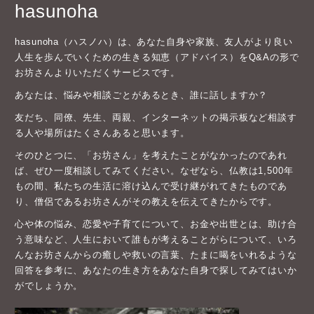
hasunoha
hasunoha（ハスノハ）は、あなた自身や家族、友人がより良い
人生を歩んでいくための生きる知恵（アドバイス）をQ&Aの形で
お坊さんよりいただくサービスです。
あなたは、悩みや相談ごとがあるとき、誰に話しますか？
友だち、同僚、先生、両親、インターネットの掲示板など相談す
る人や場所はたくさんあると思います。
そのひとつに、「お坊さん」を考えたことがなかったのであれ
ば、ぜひ一度相談してみてください。なぜなら、仏教は1,500年
もの間、私たちの生活に溶け込んで受け継がれてきたものであ
り、僧侶であるお坊さんがその教えを伝えてきたからです。
心や体の悩み、恋愛や子育てについて、お金や出世とは、助け合
う意味など、人生において誰もが考えることがらについて、いろ
んなお坊さんからの癒しや救いの言葉、たまに喝をいれるような
回答を参考に、あなたの生き方をあなた自身で探してみてはいか
がでしょうか。