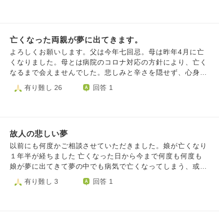
う感じで私もそう思っています。友人達とは連絡が取れてま
頼をしました。夢の私は「わかりました、どんなお嫁さんが
すので私だけ切られました。 ちなみに色々な事情で結婚願
きて欲しいですか？」と聞くと、「働きもので朗らかで優し
望が強いわけでも出産希望なわけでもありません、しかし友
い子がきて欲しい」と女性に答えられました。 横の青年も
人が多いのに出産した友人の話を聞いたことがないのでもし
亡くなった両親が夢に出てきます。
少し照れた様子で横に立っていたので、私は「わかりまし
かしたら出産をきっかけに切ってるのかもしれませんが(共
た。お嫁さんを描きましょう」と答えると、「よろしくお願
よろしくお願いします。父は今年七回忌。母は昨年4月に亡
通の友人達は全員未婚子なしです) 今となっては原因もわか
いします。お待ちしております」と、青年が応えて2人とも
くなりました。母とは病院のコロナ対応の方針により、亡く
らないし、何か悪いところがあったとしてももう仕方がない
お辞儀をしたところで目が覚めました。 奇しくも8月に市民
なるまで会えませんでした。悲しみと辛さを隠せず、心身と
ので忘れることにして子育てをしているのですが、困ったこ
展があったので、せっかく依頼されたのだからと花嫁さんの
もに乱高下して、生きて来ています。妹が統合失調症がひど
有り難し 26
回答 1
とに時折彼女が夢に出てくるのです。 夢に出て来て、大し
絵を創作で描きました。 その絵はありがたい事に入選し、
く出てきていて、その中で電話を掛けてきて話すのも、施設
た理由じゃなかったと言って仲直りするのです。 理由は毎
その後展示されました。 会期が終わり、絵が戻ってきたの
に面会や外泊など、とても妹を受け入れられず。両親と同じ
回まちまちです。 ただ夢に出るたびに彼女と行った場所や
ですが、コレを2人がいる所へ「納品」しなければなりませ
ように、死んでもらったら、自分が楽になるのに。と本気で
遊んだことを思い出して悲しくなります。 忘れたいのに。
ん。 直感的にこの夢を見る3ヶ月ほど前に言った靖国神社の
考えるようになりました。昨年の夏終わりから、両親が夢に
どうすれば心に折り合いをつけて、夢を見ずにすむでしょう
展示館で出陣された学生さんや徴兵された若い子達へ「花嫁
故人の悲しい夢
出てきて、自分がこんなことばかり思っているから、心配し
か。 きっと私の中にまだ寂しさがあるのだと思います。 喧
人形」が奉納され、それを展示してあったのを思い出し、も
て出てくるんだ。そんな日が続くと睡眠がうまく取れず、自
以前にも何度かご相談させていただきました。娘が亡くなり
嘩別れしたならまだすっきりしているのかもしれませんが…
しかしたら納品作はここ(靖国神社)なのか？と思いつつ確証
分の身体が辛くて仕方ないのです。その中でも仕事中は、ヘ
１年半が経ちました 亡くなった日から今まで何度も何度も
何もわからないのがとても辛いのです。 仲直りしたいわけ
も持てず、だからと言って受けた依頼を完遂できず齟齬にす
ラヘラやり過ごしていましたが、最近は全く人と関わりたく
娘が夢に出てきて夢の中でも病気で亡くなってしまう、或い
ではありません。 それができたら良いですが私の方にもう
るのも目覚めが悪く困っています。 来月たまたま東京へ行
なくなり、しゃべる事が嫌になりました。もともとそのよう
は闘病中、そんな悲しい夢しか見ません。 娘が亡くなる2ヶ
有り難し 3
回答 1
その心の余裕はありません。 気持ちの整理の付け方を教え
く用事があるので、奉納するならその時に行こうかと思うの
な気質はあるとは、思っているのですが、ここ最近は喋りた
月前に母が亡くなったのですが、母もいつも夢に出てきま
て頂ければと思います。
ですが、こういう時、タヒ者(と思われる人)の依頼を完遂し
くない自分をストレスに感じ辛くて仕方ありません。妹は仕
す。 ４０年近く前に亡くなった父も出てきます。 二人は夢
ても大丈夫でしょうか？ また、なぜ私に依頼をしてきたの
方ないし、時には外泊や外出させないと可哀想。どうしてこ
の中では普通に生きています。 娘には毎日夜寝る前に今日
でしょうか…？ 気味が悪いと思われそうで、誰にも相談で
んな姉の下に生まれることになったのか。ぐるぐる考えてし
の出来事や思いを手紙のように書いて仏壇に置いてお話して