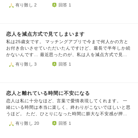
拭えません。 . 話が変わりますし、皆様を不快にさせてしま
た。それでもかっこいいと思ってたので結構乗り込んでいま
有り難し 2
回答 1
ったら申し訳ありませんが、私は見た目に恵まれている方だ
した。現時点では、もっと心の優しい人と結婚したいと望ん
と思います。 前に付き合った内に入らないくらい短期間で
でいますが、自分を惑わすように何回もその人が夢で現れて
別れた人がいたのですが、その人は私の中身は全然興味がな
「綺麗になったら、結婚しようね。」と言ってくるのです。
いようで、やたらと私の見た目ばかり褒めてきて、正直不快
でも、高校の時にその人は色んな人達に酷いあだ名を付けて
でした。 見た目を好きって、相手の性格がどんなに悪かろ
恋人を減点方式で見てしまいます
いたそうです。気の強い女の子には馬のレバーと陰で呼んだ
うが良かろうが関係ないということですよね。 . 見た目やお
り、男はムラムラするから一人の男の子をムラムラと勝手に
私は25歳女です。 マッチングアプリで今まで何人かの方と
金で補填できてしまう恋愛感情に良いイメージが湧きませ
呼ぶ人だったと後で聞きました。自分は良い人と結婚したい
お付き合いさせていただいたんですけど、最長で半年しか続
ん。 周りは皆、「見た目が一番好きと言われたら嬉しい」
と突き通してもその男の子に邪魔されずに良い結婚ができる
かないんです… 最近思ったのが、私は人を減点方式で見て
と言う人ばかりですが、その感情が理解できません。 . です
でしょうか？もしかするとその男の子に引っ張られてそうな
しまってるんじゃないか？っていうことです。人の嫌なとこ
有り難し 3
回答 1
が、傲慢かもしれませんが、純粋に人柄も知ろうとして好い
気がして怖いです。
ろばっかり目についてしまうというか…そんな自分がとても
てくれる人と恋愛をしてみたいという気持ちがあります。
嫌で加点方式に変えたり、もっと相手を褒めるように努力し
恋愛に対する考えをどうすればいいかわからず、一歩踏み出
たいんですけど、難しいです。 人の嫌な部分が見えると、
せません。 皆様のご意見を頂戴いただきたいです。 . 長文
これからもこの関係長く続けていけるのかな？って勝手に不
をここまで読んでくださって、誠にありがとうございます。
恋人と離れている時間に不安になる
安になります。全ては私が努力できてないせいだと自覚して
何卒よろしくお願いいたします。
るんですが、、 長く関係を続けていく上で、減点方式をと
恋人は私に十分なほど、言葉で愛情表現してくれます。 一
ってしまう私、どう努力すれば上手く関係は作っていけるん
緒にいる時間は本当に楽しく、終わりがこないでほしいと思
でしょうか。
うほど。 ただ、ひとりになった時間に膨大な不安感が押し
寄せます。 理由として考えられることとしては ･言葉だけを
有り難し 20
回答 1
信じるのが怖い ひと月前、一度別れを切り出されたことが
ありました。 私は変わらず仲良しだと思っていた最中だっ