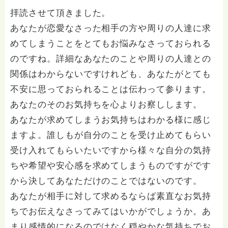
仏になる身だということを心から信頼しております。
拝読させて頂きました。
また、仏教は「転迷開悟（迷いを転じて悟りを開く）」
あなたが恋愛なさった相手の方や周りの人達に求
の教えです。 今どれだけ苦しみや迷いの中にいても、
それらが悟りの種になり、 今後の人生をより良くする
めてしまうことをとてもお悩みなさっておられる
ものになっていくのだと思います。 人生に無駄なこと
のですね。詳細なあなたのことや周りの人達との
など何一つありません。 1人でも多くの方が心が軽くな
り愛の溢れた世界になるように微力ながら関わらせてい
関係はわからないですけれども、あなたがとても
ただけると幸いです。 ✴︎ ✴︎ ✴︎ 仏教の教えや言葉などを
不安に思っておられることは伝わって参ります。
元に、皆様の気づきや癒しになり 少しでも「優しい世
界」が拡がり、「人生って面白い！」と思う人が増える
あなたのそのお気持ちを心よりお察しします。
ような そんな貢献ができるようにと祈りを込めて
あなたが求めてしまうお気持ちはわかる様に感じ
Instagramをスタートしました！ 毎月1回メタバース寺
ますよ。誰しもが自分のことを受け止めてもらい
院でご参加いただける イベントも開催しております。
次回は12月19日(木)21時〜です！ 詳細等はInstagram
受け入れてもらいたいですから様々な自分の気持
でお知らせします。
ちや希望や安心感を求めてしまうものですがです
から決してあなただけのことではないのです。
あなたが相手に対して求めるならば素直なお気持
ちでお伝えなさってみてはいかがでしょうか。あ
まり感情的になるのではなく穏やかな気持ちでお