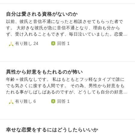
たので、突然の事で驚き、焦り、絶望しました。 大きな理
由としては、私の存在が彼の将来(=今頑張っていること)に
自分は愛される資格がないのか
悪影響かもしれないとずっと思っていて、だったら早めに別
れたかったとのこと。 数日後、彼の方から、私のいない人
以前、彼氏と音信不通になったと相談させてもらった者で
生はもう考えられない、必要不可欠だと言われ、ヨリを戻し
す。 大好きな彼氏が急に音信不通となり、理由も分から
ました。 愛情表現は増え、確かに嬉しいです。しかし、一
ず、受け入れることもできず、毎日泣いていました。恋愛す
度絶望した経験が、幸せを感じることを阻害します。 「ず
るのも怖くなりました。 そんな中で、ある男性がアプロー
有り難し 24
回答 1
っと一緒にいたい」など言ってはくれるのですが、だったら
チしてくれました。いつも話を親身に聞いてくれて、遠くて
もう少し会える日を提案したり、同棲とかを誘ってくれたら
も遅い時間でも迎えに来てくれて、ととにかく私に気遣って
いいのに.......と思ってしまいます。(これは我儘なのはわか
尽くしてくれるような優しい男性でした。だんだん私もその
っています、、、) ･彼自身は客観的に見て魅力的であるのに
男性に惹かれるようになりました。ただ、以前のことがあ
対し、私は自分自身に自信が無い 彼はハイスペックで上昇
異性から好意をもたれるのが怖い
り、男性と付き合う勇気がなかなかでませんでした。そこ
志向の持ち主で、人当たりもいいです。 そんな彼が、私と
で、その男性に、以前付き合ってた人に音信不通にされたこ
年齢＝彼氏なしです。 私はもともとフッ軽なタイプで誰に
過ごしていない時間に他の人と楽しんでいることにとても空
とがあり、付き合う勇気がなかなか持てないことを伝えまし
でも気さくに接する人間です。 その為、男性から好意をも
虚感を覚えます。 また、今月から女性の多いカフェで働く
た。その男性は「そんなことをする人がいるのがあり得な
たれる事がしばしばあるのですが、どうしても自分の好意の
ことになりました。 そのカフェはアルバイト同士の結び付
い。自分だったら絶対にそんな辛い思いはさせない。」と話
ない相手から、女としてみられていると感じてしまうと気持
有り難し 6
回答 1
きが強いことでも有名です。 私は自分に自信が無いので、
してくれました。その数日後に、その彼も音信不通となり、
ち悪く感じ、逃げてしまいます。 友達としての男性は多く
こんな素敵な彼に愛されている今が奇跡だと思っています。
以前から約束していた食事も時間になっても現れることはあ
いますが、その中でも、異性としてみられていることが判明
だからこそ、彼が私のいないところで楽しくしていること
りませんでした。 なぜこんなに簡単に裏切られるのか、こ
すると距離をとってしまいます。 ひどい時はその男性が近
は、自分の立場が脅かされるような気持ちになってしまいま
れは自分が悪いのか、自分は幸せな恋愛ができないのか、と
くにいるだけで過呼吸になるくらい怖くなります。 半年く
す。 この気持ちは嫉妬でしょうか。 本当にどうにかして無
色々なことを考えてしまいます。 どんなに誠実で優しい言
幸せな恋愛をするにはどうしたらいいか
らい前ですが、今までのトラウマを払拭でき、自分から好き
くしたいです。 以上のように、理由は考えられるのです