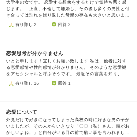
てくれていましたが、ある時削除されて、その時も喧嘩にな
をして前向きに生きている女性のように見えると思います。
大学生の女です。 恋愛する想像をするだけで気持ち悪く感
りました) 「嫉妬しちゃうよ」とか「私も一緒にやりたい」
でも根本的にはあまり自信がないです。 彼が新しいことを
じます。 . 正直、不倫して離婚し、その後も多くの男性と付
などと可愛く伝えてみたのですが、彼の反応は良くなく、
始めたりすると、自分なんて捨てて行くんじゃないかなど考
き合っては別れを繰り返した母親の存在も大きいと思いま
もうどうしたらいいのか分からない状況です。 どうすれば
えてしまいます。 また、私はあまり電話が得意じゃなく、
す。 私は両親の離婚後、父親に着いて行きましたが母親の
有り難し 2
回答 2
他人に抱いてしまう負の感情と向き合えますか？
用があったり 電話の方が早く決められることがある時は電
恋愛には飛び火程度には巻き込まれました。 . その一例とし
話するくらいですが、 彼は隙を見たら電話をしてくれ、メ
て、母親が予期せぬ妊娠をして人工中絶をした時に「あなた
ッセージのやり取りだけだと感じられないコミュニケーショ
がいたから、あなたが昔、自分以外の子どもはつくらないで
ンを自らしてくれます。 彼のおかげで電話って良いツール
ほしいと言ったから下ろした」と言われたこともありまし
なんだと気づくことができました。 故にいつか私から離れ
恋愛思考が分かりません
た。 実際、離婚時に小学生だった私は、子どもを生んでほ
たらと考えると怖いです。 根本的にはあまり自分に自信が
しくないかを母親から聞かれたときがあったので、上記のよ
いとと申します！宜しくお願い致します 私は、他者に対す
ないんだと思います。 彼のみならず昔から人と付き合うと
うに答えました。 ですが、母親が恋愛脳であることや、単
る恋愛感情や性的感情が分かりません。 そのような恋愛観
そう考える傾向があります。 私も仕事や運動、趣味などで
純に人柄を母親の中絶当時、中学生の私は理解しておらず、
をアセクシャルと呼ぶそうです。 最近その言葉を知り、自
忙しくして考えないようにしますが、それもあまり効果がな
ひどく傷つき、その上、相手の男性も私が許せなければ悪い
認しました。 今までも人として好きになることはありまし
有り難し 16
回答 1
くなってきました。 特に会ってない時にLINEで話すことが
と言っているかのように「許してあげてほしい」などと言っ
たが、恋人関係になる途端に嫌な気分になりました。 この
無くなることが恐怖で 繋がってたいと感じつつ、1日1回ほ
てきました。 . その件から、 恋愛なんざ誰が幸せになるの
言葉を知れて自分が何者であるかが分かり、安心しました。
どの連絡に留めています。 彼はあまりLINEが得意ではない
だろう、純粋に見せるために欲を行動でオブラートに包んで
しかし、自分自身がまだ理解して、認めることが出来ませ
と言っていたので、負担になりたくないですが、 LINEがな
いるだけで本音は皆、性欲を満たすために付き合っているの
ん。 恋愛観だけではないですが、自分自身を認めるために
いと不安になります。 良い心の持ち用をアドバイス頂きた
では、という考えが本格的に生まれました。 . 父親の再婚に
恋愛について
はどうしたらいいでしょうか？
いです。 最近彼と会っていても不安が頭をよぎる様にな
より別の家族も身を持って知れたので、今は恋愛で幸せにな
外見だけで好きになってしまった高校の時に好きな男の子が
り、少し顔に出てしまうので 早めに切り替えたいです。。
れないとは思いませんが、その過程は全く想像できません
いましたが、その人からいきなり「〇〇（私）さん、頭がお
し、性欲を満たすために付き合っているのではという考えは
かしいよね。」と自分がいる目の前で酷い事を言われまし