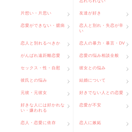
忘れられない
片想い・片思い
友達が好き
恋愛ができない・臆病
恋人と別れ・失恋が辛
い
恋人と別れるべきか
恋人の暴力・暴言・DV
がんばれ遠距離恋愛
恋愛の悩み相談全般
セックス・性・自慰
彼女との悩み
彼氏との悩み
結婚について
元彼・元彼女
好きでない人との恋愛
好きな人には好かれな
恋愛が不安
い・嫌われる
恋人・恋愛に依存
恋人に嫉妬