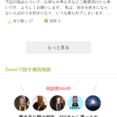
葉をかけてくれても、結局簡単に裏切られてしまうものなの
になり心から信頼していた男性からひどい裏切りを受けてし
下記の悩みについて、心持ちや考え方などご教授頂けたら幸
が、その解決方法が見つからず、モヤモヤしています。 彼
かと、人を信じることさえ恐ろしく思うようになりました。
まいました。 その後から上記に述べた傾向が強くなり、昔
いです。よろしくお願いします。 私は、自分を好きになら
とより良い関係を築いて、より長く一緒にいたいです。 ア
私はこれからどのように恋愛、そして人と向き合っていけば
からの友人である恋愛関係も無い男性にも疑い、恐怖の目を
ない人ばかりを好きになり、いつも振られてしまいます。そ
ドバイスがあればよろしくお願いいたします。
いいのでしょうか。
向けるようになってしまいました。 好意を持ってもらって
して、今まで自分を好きと言ってくれた人に限って好きには
有り難し 27
回答 3
る方からデートに誘われて、怖さとか気持ち悪さが渦巻いて
なれませんでした。 このままではダメだと思い、好意を寄
てずっと作り笑いしてて誤魔化している私、すごく申し訳な
せてくれた方とお付き合いをしてみたりもしました。 で
いです。 すごく生きづらいです。 どうやったら治ります
も、友達として遊んでいた時はいい人だなと思っていたの
か？ よろしくお願いします。
に、いざ相手から告白されて彼氏になった途端、気持ち悪く
感じてすぐ別れてしまい、まともにお付き合いできませんで
もっと見る
した。 愛し愛されたいのに、できませんでした。 歪んでい
ると思うし、相手を傷つけた自業自得なのに、自分も傷つい
ています。 周りは彼氏や旦那さんから溺愛されて沢山惚気
てくるのに、何で私は好きな人から愛されないんだろう…何
Zoomで話す個別相談
で私は好意に応えられないんだろう…と、周りを妬む自分も
醜くて病んでいます。 この歳になってもこんなことで悩ん
でいてお恥ずかしいですが、どうしたら幸せな恋愛ができる
相談数944件
ようになるのでしょうか。