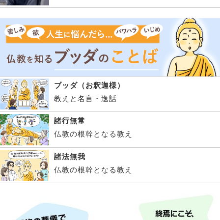
ブッダ（お釈迦様）
教えと名言・逸話
諸行無常
仏教の根幹となる教え
諸法無我
仏教の根幹となる教え