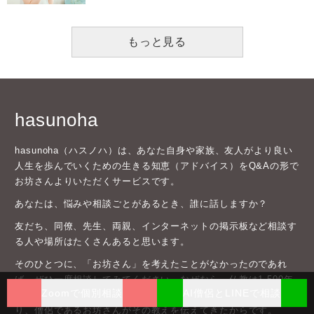
もっと見る
hasunoha
hasunoha（ハスノハ）は、あなた自身や家族、友人がより良い
人生を歩んでいくための生きる知恵（アドバイス）をQ&Aの形で
お坊さんよりいただくサービスです。
あなたは、悩みや相談ごとがあるとき、誰に話しますか？
友だち、同僚、先生、両親、インターネットの掲示板など相談す
る人や場所はたくさんあると思います。
そのひとつに、「お坊さん」を考えたことがなかったのであれ
ば、ぜひ一度相談してみてください。なぜなら、仏教は1,500年
Zoomで個別相談
AI僧侶とLINEで相談
もの間、私たちの生活に溶け込んで受け継がれてきたものであ
り、僧侶であるお坊さんがその教えを伝えてきたからです。