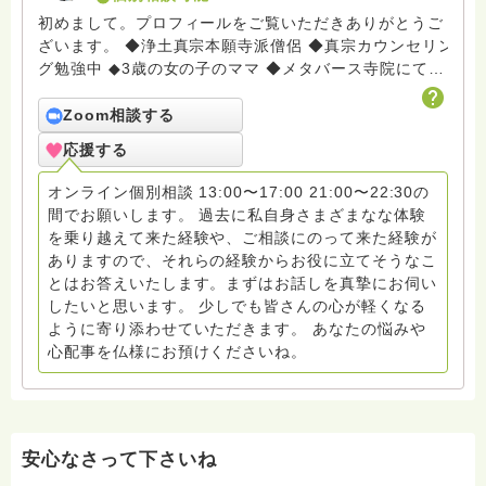
初めまして。プロフィールをご覧いただきありがとうご
ざいます。 ◆浄土真宗本願寺派僧侶 ◆真宗カウンセリン
グ勉強中 ◆3歳の女の子のママ ◆メタバース寺院にてイ
ベント開催 ◆━━━━━━━━━━━━━━━━━━━━◆ 〈自己紹介〉
出産後、重度の産後うつを煩い4ヶ月入院生活を送りま
Zoom相談する
した。 その時の経験が大変苦しいものでして、 「仏教
応援する
の中に救いの答えがあるのではないか？」 と考え学校
に通い2年間勉強させていただきました。 その時のご縁
オンライン個別相談 13:00〜17:00 21:00〜22:30の
をきっかけに、2023年お得度させていただく事にな
間でお願いします。 過去に私自身さまざまなな体験
り、 生まれ変わった気持ちで僧侶としての人生を歩ま
を乗り越えて来た経験や、ご相談にのって来た経験が
せていただいております。 お寺とは関係のない一般の
ありますので、それらの経験からお役に立てそうなこ
家庭で育ち、幼少期から複雑な環境で様々な経験をして
とはお答えいたします。まずはお話しを真摯にお伺い
きました。 子供の頃から敏感な性格で人の気持ちが分
したいと思います。 少しでも皆さんの心が軽くなる
かることが多く、その為多くの方の相談に乗ってきまし
ように寄り添わせていただきます。 あなたの悩みや
た。 それらの経験が、皆様のお話しを聞かせていただ
心配事を仏様にお預けくださいね。
く時に何かお役に立てることもあるかもしれません。
まだまだ勉強中の身ではありますが、皆様と向き合わせ
ていただくことで 私もお育てに合わせていただきたく
思っております。 仏教の目的は「成仏（仏に成るこ
と）」です。 仏になるということは「真理・真実に目
安心なさって下さいね
覚めるた人になる」ことです。 私は、皆様一人一人が