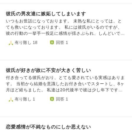
彼氏の男友達に嫉妬してしまいます
いつもお世話になっております。 未熟な私にとっては、と
ても救いになっております。 私には彼氏がいるのですが、
彼の行動の一挙手一投足に感情が揺さぶられ、しんどいで
す。 主な理由の一つに、彼の男友達の存在が大きいです。
有り難し 18
回答 1
彼とその友達は、1つの志を持って取り組んでいることがあ
ります。 初めは応援していましたが、その件が絡むと昼夜
関係なく、寝食を忘れて取り組むため、 会社に遅刻やテレ
ワーク中にそのことをしていたり、 私に対しても時間や約
彼氏が好きが故に不安が大きく苦しい
束を守らなかったり、傷つけることをしてきます。(本人も
私よりこっちの方が大事だからといい、合理化しているよう
付き合ってる彼氏がおり、とても愛されている実感はありま
でした。) いつもは彼と仲良いのですが、喧嘩する原因には
す。 当初から結婚を意識したお付き合いでスタートし、8ヶ
その友達が絡むことが多く、 そういったこともあり、友達
月ほど経ちました。 私達は20代後半で彼は少し年下です
と、やっているそのことに対して良くない印象しか持つこと
が、出会った時から大きな不満もなく、 過去に少し不満が
有り難し 1
回答 1
ができなくなってしまいました。 嫉妬するのは良くないと
あった時には「このままだと付き合い続けられなくなるか
思うのですが、彼がその友達と過ごしている時間にもどうし
も」と強く感じたので、言葉を選んでしっかり伝えたところ
ても嫉妬してしまいますし、 彼がインスタで友達の写真を
向き合ってくれました。 彼も私といると癒されるや、元気
あげるたびに苦しくなります。 私のことは写真に撮っても
になると言ってくれています。 外から見ると、私は仕事も
くれないしあげてもくれない。 (以前は撮ってくれて投稿し
恋愛感情が不純なものにしか思えない
上手くいっている方だし、給料も良い方だし、 運動や勉強