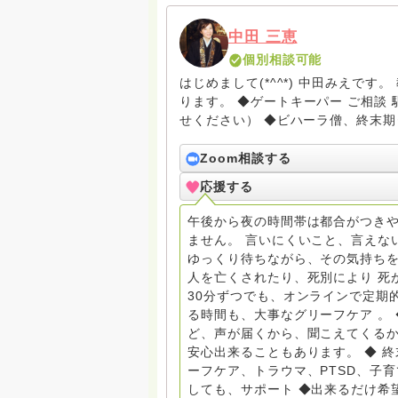
中田 三恵
個別相談可能
はじめまして(*^^*) 中田みえで
ります。 ◆ゲートキーパー ご相談 駆け込み寺 （訪問は要予約。まずはメールでお問い合わ
せください） ◆ビハーラ僧、終末期ターミナルケア、看取り、グリーフケア、希死念慮、自
死、産前産後うつ、育児、DV、デー
筆記、行政相談員、女性支援員、小
Zoom相談する
す。 ◆一般社団法人『グリーフケアともしび』理事長 【ともしび遺族会】運営 毎月 第１
応援する
金・昼夜2回開催（大阪駅前第3ビル） 14：00〜，18：00〜 お問い合わせ申込⬇️こち
griefcare.tomoshibi@icloud.com ＊この活動は皆さまのご支援により支えられておりま
午後から夜の時間帯は都合がつきや
す。ご協力をよろしくお願いします。 ゆうちょ銀行 口座番号 普通408-6452769 一
ません。 言いにくいこと、言えな
法人グリーフケアともしび ◆『ビハーラサロン おしゃべりカフェひだまり』 ビハーラ和歌
ゆっくり待ちながら、その気持ちを
山代表 居場所運営 問い合わせ申込⬇️こちらから 
人を亡くされたり、死別により 死
しもとサピュイエ 所属 （Gender
30分ずつでも、オンラインで定期
して）DV・女性支援 ◆認定NPO京都自死自殺相談センターSotto 元グリーフサポート委員長
る時間も、大事なグリーフケア 。
（2018〜2024） ◆保育士.幼稚園教諭.小学校教諭. レクリエーションインストラクター.中学
ど、声が届くから、聞こえてくる
校DV授業 10年間 保育 教育の現
安心出来ることもあります。 ◆ 
とがあれば 幸いです。 いつも あなたとともに。南無阿弥陀仏 ここでは、宗旨を問いませ
ーフケア、トラウマ、PTSD、子
ん。 まずは、ひとりで抱え込まない
しても、サポート ◆出来るだけ希