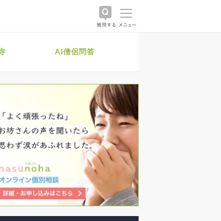
寺
AI僧侶問答