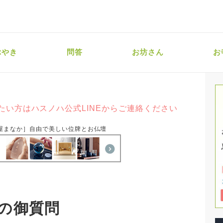
ぶやき
問答
お坊さん
お
たい方はハスノハ公式LINEからご連絡ください
屋まなか］自由で美しい位牌とお仏壇
の御質問