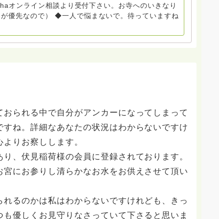
nohaオンライン相談より受付下さい。お寺へのいきなり
いません。お礼回答がある方を優先しています。 懇志応
が優先なので） ◆一人で悩まないで。待っていますね
は受け付けておりません。また夜中や早朝の電話もご遠慮
い。
ておられる中で自分がアンカーになってしまって
ですね。詳細なあなたの状況はわからないですけ
心よりお察しします。
あり、伏見稲荷様の会員に登録されております。
お宮にお参りし清らかなお水をお供えさせて頂い
られるのかは私はわからないですけれども、きっ
つも優しくお見守りなさっていて下さると思いま