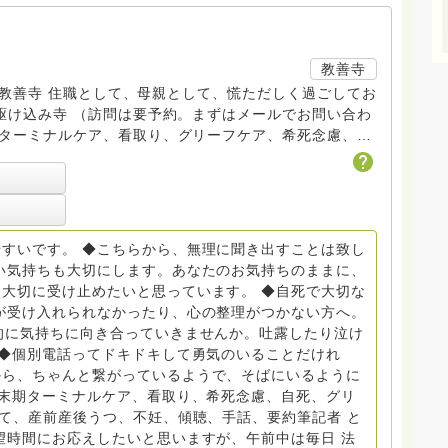
教善寺
す。 教善寺 住職として、母親として、慌ただしく過ごしてお
トDV、トラウマ、PTSD、傾聴トレーナー、手話、要約
学校 中学校支援員としても、ケアサポートをしていま
らから
すいです。 ◆こちらから、無理に聞き出すことは致し
般社団
い気持ちも大切にします。あなたのお気持ちのままに、
大切に受け止めたいと思っています。 ◆自死で大切な
griefcare.tomoshibi@icloud.com ◆GEは
が受け入れられなかったり、心の整理がつかない方へ。
 Equity 誰もが自分らしく生きることができる社会をめざ
的に気持ちに向き合っていきませんか。吐露したり泣け
 ◆個別電話ってドキドキして勇気のいることだけれ
から、ちゃんと繋がっているようで、そばにいるように
場で 総主任として勤めた経験も生かしつつ、お話できるこ
終末期ターミナルケア、看取り、希死念慮、自死、グリ
育て、産前産後うつ、不妊、傾聴、手話、要約筆記者 と
で。 来寺お問い合わせは⬇️こちらから
望時間にお応えしたいと思いますが、午前中は毎日 法