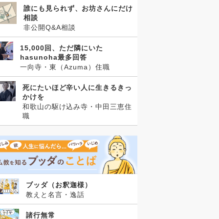
誰にも見られず、お坊さんにだけ
相談
非公開Q&A相談
15,000回、ただ隣にいた
hasunoha最多回答
一向寺・東（Azuma）住職
死にたいほど辛い人に生きるきっ
かけを
和歌山の駆け込み寺・中田三恵住
職
ブッダ（お釈迦様）
教えと名言・逸話
諸行無常