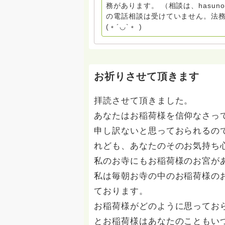
miehimeyo@gmail.com ※時間を割いて、あなたに向き合っています。 ですので、過去の質
務があります。 （相談は、hasu
問へのお返事がない方には、応えて
の電話相談は受けていません。法務
援も宜しくお願いします。 ※個別相談は、hasunohaオンライン相談より受け付けていま
(﹡´◡`﹡ )
す。お寺への いきなりの電話相談
ください。 法務を優先させてくださ
お祈りさせて頂きます
拝読させて頂きました。
あなたはお稲荷様を信仰なさっ
申し訳ないと思っておられるの
れども、あなたのそのお気持ち
私のお寺にもお稲荷様のお宮が
私は毎朝お寺の中のお稲荷様の
ております。
お稲荷様がどのように思ってお
とお稲荷様はあなたのこともい