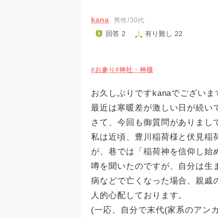
kana
男性/30代
回答 2
有り難し 22
#お参り
#神社・神様
お久しぶりですkanaでございま
最近は寒暖差が激しい日が続い
さて、今回も御質問がありまし
私は近頃、豊川稲荷様と伏見稲荷
が、巷では「稲荷神を信仰し始
噂を聞いたのですが、自分は生
病などで亡くなった場合、親戚
人的心配しております。
(一応、自分で末代(家系のアン