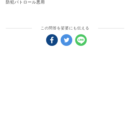
防犯パトロール悪用
域命令して公安防犯やあいつ精神障害や犯罪者だから邪魔だ
と言ってむりやり理由つけて嫌がらせしてきます
この問答を娑婆にも伝える