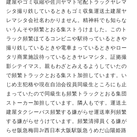
建屋やゴミ収縮や佐川ヤマト宅配トラックヤレマ
シタ撮り鉄しているときもゴミ収集運送土建屋ヤ
レマシタ会社名わかりません。精神科でも知らな
いうんそや頻繁とおる集ストうけました。このト
ラック頻繁ほてるコンビニや駅待っているときや
撮り鉄しているときや電車まっているときやロー
タリ商業施設待っているときヤレマシタ。証拠撮
影シテイマス。親もわざとみえるようしていたの
で頻繁トラックとおる集スト加担しています。い
じめ主犯格や現在自治会役員同級生ところにも止
まっていたので同級生も頻繁トラックとおる集団
ストーカー加担しています。隣人もです。運送土
建屋タクシーバス頻繁する嫌がらせ運送車列頻繁
する嫌がらせうけています。頻繁清掃員くる嫌が
らせ阪急梅田Jr西日本大阪駅阪急うめだ山陽姫路