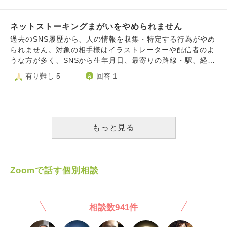
す人工渋滞は攻める防犯デス。対向車でもよくやれます。利
ないのに人権侵害浮けています自衛隊嫌がらせしてくるのは
トレスでコンディションが悪化し、食欲が増しています」
いても楽しさが少なくなって心が空っぽになっているようで
用している福祉や父親や母親や精神科やディケア利用者スタ
犯罪者ないのにぼくに軍事作戦フトウコウイ憲法シテイマ
と言われ、「大丈夫ですか！？」と本気で心配されました。
した。 いつからかインターネットの風俗のサイトを毎日の
ッフや同級生や運送や土建業やヤレマシタ。利用している訪
ス。資料加害者のひともらいました。鉄道混雑する嫌がらせ
「防犯カメラ作動中」の札が貼ってあれば、いくらかは
ネットストーキングまがいをやめられません
ように見るようになっていました。癒しや心の隙間を埋めて
問看護や相談員タイミングよく訪問してきます
加害者大量動員されています。撮り鉄していると学校先生や
抑止力になると思いたいです。（実際、本当に防犯カメラが
貰うことを求めていたんだと思います。そして、冒頭にも書
過去のSNS履歴から、人の情報を収集・特定する行為がやめ
同級生にらみうけたり山陽電鉄阪急けいはん阪神大阪メトロ
ついている） 何せ陰謀論者というものは、自分と違う考
いた通り先月末風俗(デリヘル)を利用してしまいました…。
られません。対象の相手様はイラストレーターや配信者のよ
注意頻繁放送嫌がらせうけました。反対車線混雑ゴミ収集車
えの人間を 徹底的に攻撃します。アメリカではバイデン大
行為が終わった後、とてつもない後悔と家族に対する罪悪感
うな方が多く、SNSから生年月日、最寄りの路線・駅、経
や運送土建屋タクシーバスなど頻繁x書き込みある嫌がらせ
統領が 当選した際に議場が襲撃され、わが国ではコロナワ
が押し寄せてきました。ホテルからの帰り道、車道の方へ一
歴、出身校、恋人歴、旅行等の行動の情報を断片的に全てか
有り難し 5
回答 1
うけました。車掌タイミング放送してきたり近く土建屋や運
クチン 接種会場の小児科医院が業務妨害を受けました。
歩足を踏み出しました。踏みとどまりましたが自殺も考えま
き集めて、整合的になるように解釈の上、色々と特定してし
送しらない遠い土建屋車掌嫌がらせで発車放送Xかきこみあ
防犯カメラ付けてるぞ！とアピールすることで、 抑止にな
した。猛省し二度と風俗には行かないと誓いました。ただそ
まいます。 勿論それを本人に伝えたり、誰か特定・不特定
る嫌がらせjr西日本阪急阪神近鉄やれました。jr西日本保線
ると思いたい…でも、不安がぬぐい切れない。 どうしたら
の日からというものネットで性病を取り憑かれたように調べ
多数に言いひろめたり、実際に現地に行くようなストーカー
員のこりできたりいじめてきた同級生クラスグルや学校先生
気が休まりますか？
たり、元々不安症なのもあって風俗店から何かされてしまう
行為は一切していません。相手様とはメッセージ含めて一切
ストーカーうけました。交通量多い嫌がらせうけました。掲
のではないか。(ちなみに決められた中でのサービスしか受
関わりがないので、勝手に個人で調べて満足しているという
もっと見る
示板注意不審者登録嫌がらせシテキマス
けていませんし本番行為みたいなものも一切行っていませ
形です。 しかし終いには、本人が消したSNSの履歴をネッ
ん)また、実家暮らしなのですが家族に浴槽等から性病が感
トアーカイブから捜索までしてしまい、その時さすがに「自
染して危険に晒してしまう、風俗を利用したのがバレるので
分は何をやってるんだ……」と情けなくなりました。 スト
はないか。といった考えが頭から離れません。性病を疑う症
ーカーまがいのことをしている自分が情けなくて辛く、そし
Zoomで話す個別相談
状があったので病院へ行き、現在検査待ちの期間なのですが
て相手様が自分には持っていないものを持っているのが分か
本当に怖いです。毎日毎日後悔してます。母が大切に育てて
るたびに、悔しくて辛いです。 辛いならやめればいいので
くれた自分の身体を、心を危険に晒す行為をした自分が憎い
すが、わかる情報は全て集められる限り集めたいという癖
相談数941件
です。これからどのように考え、生きていけばよいのでしょ
(これは勉強している学問分野の影響もあるかもしれません)
うか。拙く長い文章で読みづらいとは思いますが何かアドバ
と、(自分で言うのもおこがましいですが、)なまじそこそこ