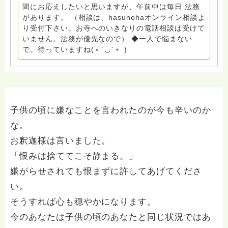
レクリエーションインストラクター.中学校DV授業 10年
間にお応えしたいと思いますが、午前中は毎日 法務
間 保育 教育の現場で 総主任として勤めた経験も生かし
があります。 （相談は、hasunohaオンライン相談よ
つつ、お話できることがあれば 幸いです。 いつも あな
り受付下さい。お寺へのいきなりの電話相談は受けて
たとともに。南無阿弥陀仏 ここでは、宗旨を問いませ
いません。法務が優先なので） ◆一人で悩まない
ん。 まずは、ひとりで抱え込まないで。 来寺お問い合
で。待っていますね(﹡´◡`﹡ )
わせは⬇️こちらから miehimeyo@gmail.com ※時間を割
いて、あなたに向き合っています。 ですので、過去の
質問へのお返事がない方には、応えていません。お礼回
答がある方を優先しています。 懇志応援も宜しくお願
いします。 ※個別相談は、hasunohaオンライン相談よ
り受け付けています。お寺への いきなりの電話相談は
子供の頃に嫌なことを言われたのが今も辛いのか
受け付けておりません。また夜中や早朝の電話もご遠慮
な。
ください。 法務を優先させてください。
お釈迦様は言いました。
「恨みは捨ててこそ静まる。」
嫌がらせされても恨まずに許してあげてくださ
い。
そうすれば心も穏やかになります。
今のあなたは子供の頃のあなたと同じ状況ではあ