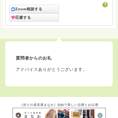
許しください。 回答は私個人の意見や解釈もあり、場
合によっては浄土宗の教義とは少し異なることもあると
Zoom相談する
いうことをご了承ください。 また、寺の紹介ページに
応援する
電話相談についても紹介していますのでどなたでも気兼
ねなくご利用ください。 ハスノハのお坊さんがもっと
増えますように。 合掌 南無阿弥陀仏
質問者からのお礼
アドバイスありがとうございます。
［祈りの道具屋まなか］自由で美しい位牌とお仏壇