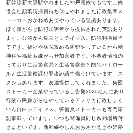
新幹線新大阪駅やれました神戸電鉄でもです上鉄
道会社頻繁清掃員待ち伏せやれました行政集団ス
トーカーおかねめあてやっている証拠あります。
ぼく嫌がらせ防犯加害者から提供された英語あり
ます。公的かん集スとシテイマス。防犯利権目当
てです。福祉や病院攻める防犯やっているから精
神科や福祉も嫌がらせ加害者です。不審者情報の
っており生活警察局と生活警察部と防犯パトロー
ルと生活警察課犯罪者誹謗中傷うけています。ス
クショあります。友達提供してくれました。集団
ストーカー企業やっているし告発2020ねんにあり
行政市民嫌がらせやっているアメリカ行政しょく
いん自白シテイマス。警備員ストーカーも専門家
記事載っています。いつも警備員同じ系列場所付
きまといです。新幹線やしんおおさかえきや姫路