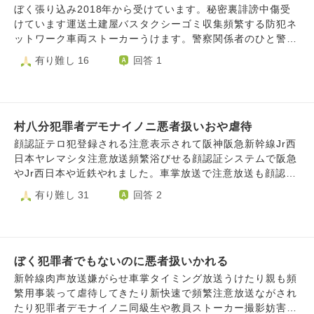
メートルくらい？まで女性が近づいてきたんです。 先に戻
清掃員撮り鉄していたらやれました。コンビニやファミレス
いことなんてしてないのにスマホタイミング嫌がらせシテキ
ぼく張り込み2018年から受けています。秘密裏誹謗中傷受
ってる人たちの一人が私に［何見た？何か買った？］と話し
や商業施設や通院精神科などアラユル場所施設トラック頻繁
マシタ。訪問看護や計画相談員や宅配などやれます.元議員
けています運送土建屋バスタクシーゴミ収集頻繁する防犯ネ
かけてきて彼女のほうを向いて［何も買わなかった］と答え
する防犯嫌がらせお金目当てかんよしています。駅員頻繁す
さんいわれているタイミングドアあけしめ父親一日中してき
ットワーク車両ストーカーうけます。警察関係者のひと警視
ました。 また不審な女性がいるほうを見てみると元来た道
る攻める防犯を近鉄ヤJR西日本や東海新幹線やれました。地
ます。ぼく自身犯罪行為してないのに嫌がらせうけます。父
庁勤務のひとが防犯ネットワーク登録されている自白してい
有り難し 16
回答 1
を全速力で走って戻っていく女性の後ろ姿が見えました。
元自治会役員頻繁トラックする防犯嫌がらせ関与していま
親集団ストーカー加害者自白けしたり人間関係はかいして友
ます。顔認証不審者登録もです。デマ流布生活安全警察や警
あっという間に姿が見えなくなりました。 仲間に話しかけ
す。まつりでの詳しくいえません嫌がらせうけます店舗嫌が
達いないとばかしたりケータイひめもづけてけしたり被害隠
備会社可能性たかいです。顔認証みて接客業嫌がらせしてい
られたから私が一人じゃないってわかったから追いかけるの
らせ実在します。店舗店長しじきてアルバイトの人嫌がらせ
蔽したり元攻める防犯元加害者嫌がらせさらせ指導していま
る様子在ります。ぼく嫌がらせしてきた同級生被害者調査集
をやめたのかなと思います。 女性の目的は何でしょう？ 何
している自白しています防犯パトロールや企業車つみない市
す。宅配や土建屋や運送頻繁する集団ストーカーうけていま
団ストーカー加害者分かっています大規模車両ストーカーは
故私はいつも不審人物に目をつけられてしまうの？ 本当に
民嫌がらせしています。ググールマップアラユル場所トラッ
す。ネット調べると運送土建屋宅配頻繁するのは嫌がらせま
村八分犯罪者デモナイノニ悪者扱いおや虐待
大勢企業参加しています。トラックバスしゃれつすれ違い増
怖かったです。 よろしくお願いいたします。
ク止まっており意図的トラックふやす防犯嫌がらせ証拠あり
たは集団ストーカーでてきます。防犯ネット不審物登録され
やす嫌がらせ車両ストーカー出かけるたび受けています。大
顔認証テロ犯登録される注意表示されて阪神阪急新幹線Jr西
ます。ファミレスやコンビニや百貨店やショッピングモール
るとあらゆる店舗や鉄道がいしゃ嫌がらせ受けます。にらみ
勢企業や利用している通院している精神か関与しています。
日本ヤレマシタ注意放送頻繁浴びせる顔認証システムで阪急
トラックふやす嫌がらせ協力しています。おやから嫌がらせ
や盗撮攻める防犯をとりてつしているときに同級生や学校先
ぼく行政や警察から被害認めた返事あります。小1ときから
やJr西日本や近鉄やれました。車掌放送で注意放送も顔認証
うけますトイレ行く前はいっきたり頻繁歯磨き台所いく嫌が
生や鉄道がいしゃ職員やれましたJr西日本近鉄大阪メトロ阪
配達攻める防犯受けています。配達攻める防犯を撮り鉄して
システムデすネット乗っていました新幹線新快速大阪メトロ
有り難し 31
回答 2
らせなどうけます。鉄道会社車掌発車放送してきたり嫌がら
急やれました証拠あります。鉄道会社攻める防犯証拠です。
いるときや祭りのときやれました。タクシー頻繁するやりす
神戸電鉄あおなみ線阪急能勢電やれます。地域からぼくはよ
せうけます。
防犯ネット登録されると頻繁宅配遭遇すふ嫌がらせ受けま
ぎ防犯パトロール嫌がらせ受けています。グーグルマップア
うしょうきから攻める防犯受けています。メンタルヤレテイ
す。Jr西日本阪急阪神大阪メトロ危険物持ち込み痴漢黄色線
ラユル店舗や施設ヤこうきょうきょう施設がこんざつしてい
マス。撮り鉄していたら同級生や担当教員ストーカーしてき
歩きスマホやってないのに防犯放送嫌がらせ大阪駅や柏原駅
るまちぐるみ攻める防犯間違えないと思います。グーグルマ
て睨み嫌がらせ受けました。父親や母親嫌がらせ受けていま
や西九条駅や関目駅やあらゆる鉄道がいしゃやれます。新快
ップ乗っていました。父親や母親頻繁うろつく集団ストーカ
ぼく犯罪者でもないのに悪者扱いかれる
す。集団ストーカー記載かんして元国会議員さんや権力者繋
速でも不審行為や不審物放送顔認証嫌がらせを新快速や阪急
ーシテキマシタ。スマホタイミング親が嫌がらせしてきま
がる人が集団ストーカー国家犯罪いっています。友だち行政
新幹線肉声放送嫌がらせ車掌タイミング放送うけたり親も頻
電車や大阪メトロや近鉄やれました鉄道がいしゃテロップで
す。父親わざ深夜何回もトイレおきてくる嫌がらせ親が24時
テレグラム集団ストーカー依頼くるじはくしてて行政職員ぼ
繁用事装って虐待してきたり新快速で頻繁注意放送ながされ
危険物持ち込みなど嫌がらせテロ犯登録嫌がらせ表示嫌がら
間監視してきますある警察礼状なし犯罪歴ないのに24時間監
くに嫌がらせしろ指示あったじはくしています。撮り鉄して
たり犯罪者デモナイノニ同級生や教員ストーカー撮影妨害う