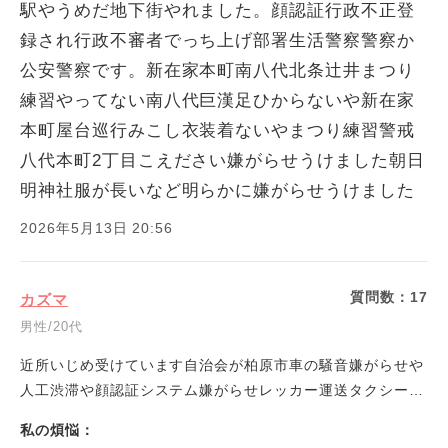
駅やうめだ地下街やれました。顔認証行政不正登
録され行政不審者でっち上げ部署生活警察警察か
公安警察です。新在家本町南八代北条辻井まつり
練習やってない南八代巨漢足ひからないや新在家
本町屋台巡行みこし衣装着ないやまつり練習警戒
八代本町2丁目こえださい嫌がらせうけました朝日
明神社服が長いなど明らかに嫌がらせうけました
2026年5月13日 20:56
質問数：
17
カズマ
男性/20代
近所いじめ受けています自治会が柏原市車の騒音嫌がらせや
人工渋滞や顔認証システム嫌がらせレッカー運送タクシー・
バス高速バすや運送会社や工事会社からの嫌がらせやしてき
私の煩悩：
たり日本郵政証言しています公明党が公安や警察や企業や地