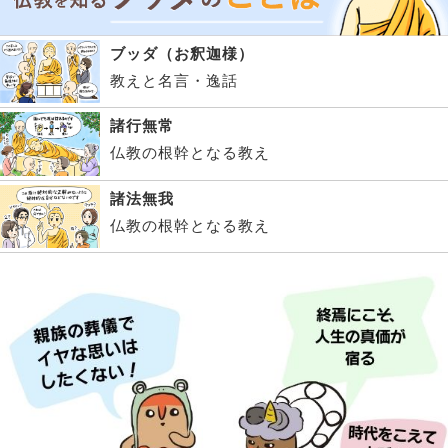
ブッダ（お釈迦様）
教えと名言・逸話
諸行無常
仏教の根幹となる教え
諸法無我
仏教の根幹となる教え