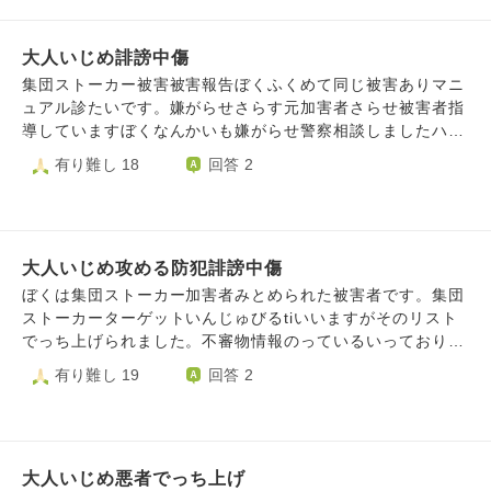
つなかっています。意図的不幸引き起こていました。交通量
［まだ早いけど改札口に戻ろうと思う］と話し私と一緒に行
ふえる公安しょうした防犯嫌がらせです。交通量ふやすばい
動してる二人も［私たちも一緒に戻る］と話しました。 私
と有ります。加害者ネットワークつなかっていて無断僕こと
大人いじめ誹謗中傷
はまだ少し見たくて一人で見て歩きました。 女性が無言で
個人不正共有サレテイル事実ですこのネットワーク防犯ネッ
歩いて来てすれ違う前に［ダッサァ！］と口汚く言われまし
集団ストーカー被害被害報告ぼくふくめて同じ被害ありマニ
トワーク＝公安共有者ネットワーク不正無断共有されていま
た。 私は知らない人から［ダサァ！］［ダッサ！］とよく
ュアル診たいです。嫌がらせさらす元加害者さらせ被害者指
す。訪問看護矢計画相談員やグループホーム嫌がらせ受けま
言われてしまうんです。 女性を無視して別の売り場を見ま
導していますぼくなんかいも嫌がらせ警察相談しましたハム
すこいつら嫌がらせも公安防犯ストーキング間違えないで
した。 横1メートル？奥行50センチ？くらいの大きさのテー
嫌がらせ集団ストーカーバイトジェスチャー父親や母おや計
有り難し 18
回答 2
す。トラック反対車線頻繁すれ違いユーチューブ載っていま
ブルの盤面の奥に小さな棚が置いてあって小物を並べて展示
画相談員や訪問看護やディケアや利用している福祉やディケ
す僕をおんなじことされています。反対車線交通量渋滞など
してありました。 小物を見てる途中で気が付いたんです。
アスタッフや同級生など証拠あります。住んでいる地区よう
です宅配にもやりすぎ防犯パトロール嫌がらせ受けていま
目線を上げるとテーブルの向かい側にさっき［ダッサァ！］
しょうきから公安誹謗中傷承けています。地元まつりようし
す。まちぐる見嫌がらせ受けています。村八分嫌がらせ子ど
って言ってきた女性がたたずんでいて私の顔を真っすぐ見て
ょうきから嫌がらせ受けましたまつり嫌がらせ指導している
もときから受けています。学校いじめうけ訪問看護や計画相
て目が合いました。 女性は40歳代半ばくらいに見えて目を
大人いじめ攻める防犯誹謗中傷
公安警察です。公安警察による誹謗中傷と承けています。不
談員や精神科嫌がらせ受けています。交通量ふえる防犯嫌が
見開いて口を開いてニタニタ笑ってました。 みんなのとこ
審者情報流されている乗っている確認しました公安警察と防
ぼくは集団ストーカー加害者みとめられた被害者です。集団
らせです。車とめる公安共有者特徴です。これを利用してい
ろに戻ろうと思いすぐ店から出て改札口を目指しました。
犯パトロールに誹謗中傷事件でっち上げ犯罪者という誹謗中
ストーカーターゲットいんじゅびるtiいいますがそのリスト
る福祉やグループホームや精神科や同級生やれましたこの人
駅構内の出入り口付近まで歩いて何気なく後ろを見るとさっ
傷受けます。自宅防犯パトロール宅配通過する不審者登録嫌
でっち上げられました。不審物情報のっているいっており行
たち公安協力者です行政市民かんしている確認法法まであり
きの女性が暗く陰のある雰囲気でニヤニヤ笑いこっちに向か
がらせ受けました。ヤマトや佐川や生協や新聞配達やれまし
政防犯関係者事件でっち上げ誹謗中傷する嫌がらせうけてい
有り難し 19
回答 2
ます行政車両つかいまし場合行政ぼく監視しているしょうこ
い歩いてました。 待ち合わせ時間にじゅうぶん間に合い改
た。頻繁トラック遭遇するのは防犯しょうした嫌がらせで
ます。父親と母親虐待うけておりだれも見方いません。ぼく
です。精神科集団ストーカー企業つなかっているのでグルで
札口には先に戻った人たちがいましたがまだ戻ってきてない
す。精神科や同級生や自治会なド関与しています…親族やい
は人権侵害うけています。父親頻繁ドアあけしめしてきたり
すおやはsnsふぉろーさくじょして人間関係はかいする隠蔽
人もいるようでした。 先に戻っている人たちはおしゃべり
じめ同級生など配達攻める防犯うけました。清掃員つきまと
スマホタイミング嫌がらせしてきたりわざとはやくかえっえ
工作してきます。主治医ごしんされ人生うばれました
していて私はこの人たちの横に立ちグループに合流しまし
いどこに言っても遭遇する防犯ﾈっとわーく嫌がらせ受けま
きたり休日仕事ときもわざとはなくかえってきたりあきらか
た。 例の女性を見るとこっちに向かって歩いて来てて体感3
さしたゴミ拾い嫌がらせ不審者登録嫌がらせおやや鉄道会社
大人いじめ悪者でっち上げ
にぼく監視シテイマス。父親にスマホいじるだけスマホわる