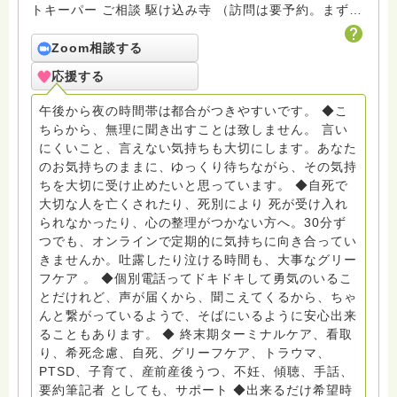
トキーパー ご相談 駆け込み寺 （訪問は要予約。まずは
メールでお問い合わせください） ◆ビハーラ僧、終末期
ターミナルケア、看取り、グリーフケア、希死念慮、自
Zoom相談する
死、産前産後うつ、育児、DV、デートDV、トラウマ、
応援する
PTSD、傾聴トレーナー、手話、要約筆記、行政相談
員、女性支援員、小学校 中学校支援員としても、ケア
午後から夜の時間帯は都合がつきやすいです。 ◆こ
サポートをしています。 ◆一般社団法人『グリーフケア
ちらから、無理に聞き出すことは致しません。 言い
ともしび』理事長 【ともしび遺族会】運営 毎月 第１
にくいこと、言えない気持ちも大切にします。あなた
金・昼夜2回開催（大阪駅前第3ビル） 14：00〜，18：
のお気持ちのままに、ゆっくり待ちながら、その気持
00〜 お問い合わせ申込⬇️こちらから
ちを大切に受け止めたいと思っています。 ◆自死で
griefcare.tomoshibi@icloud.com ＊この活動は皆さま
大切な人を亡くされたり、死別により 死が受け入れ
のご支援により支えられております。ご協力をよろしく
られなかったり、心の整理がつかない方へ。30分ず
お願いします。 ゆうちょ銀行 口座番号 普通408-
つでも、オンラインで定期的に気持ちに向き合ってい
6452769 一般社団法人グリーフケアともしび ◆『ビハ
きませんか。吐露したり泣ける時間も、大事なグリー
ーラサロン おしゃべりカフェひだまり』 ビハーラ和歌
フケア 。 ◆個別電話ってドキドキして勇気のいるこ
山代表 居場所運営 問い合わせ申込⬇️こちらから
とだけれど、声が届くから、聞こえてくるから、ちゃ
griefcare.tomoshibi@icloud.com ◆GEはしもとサピュ
んと繋がっているようで、そばにいるように安心出来
イエ 所属 （Gender Equity 誰もが自分らしく生きるこ
ることもあります。 ◆ 終末期ターミナルケア、看取
とができる社会をめざして）DV・女性支援 ◆認定NPO
り、希死念慮、自死、グリーフケア、トラウマ、
京都自死自殺相談センターSotto 元グリーフサポート委
PTSD、子育て、産前産後うつ、不妊、傾聴、手話、
員長（2018〜2024） ◆保育士.幼稚園教諭.小学校教諭.
要約筆記者 としても、サポート ◆出来るだけ希望時