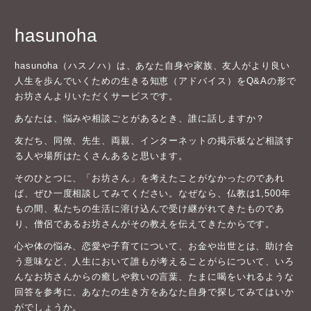
hasunoha
hasunoha（ハスノハ）は、あなた自身や家族、友人がより良い
人生を歩んでいくための生きる知恵（アドバイス）をQ&Aの形で
お坊さんよりいただくサービスです。
あなたは、悩みや相談ごとがあるとき、誰に話しますか？
友だち、同僚、先生、両親、インターネットの掲示板など相談す
る人や場所はたくさんあると思います。
そのひとつに、「お坊さん」を考えたことがなかったのであれ
ば、ぜひ一度相談してみてください。なぜなら、仏教は1,500年
もの間、私たちの生活に溶け込んで受け継がれてきたものであ
り、僧侶であるお坊さんがその教えを伝えてきたからです。
心や体の悩み、恋愛や子育てについて、お金や出世とは、助け合
う意味など、人生において誰もが考えることがらについて、いろ
んなお坊さんからの癒しや救いの言葉、たまに喝をいれるような
回答を参考に、あなたの生き方をあなた自身で探してみてはいか
がでしょうか。