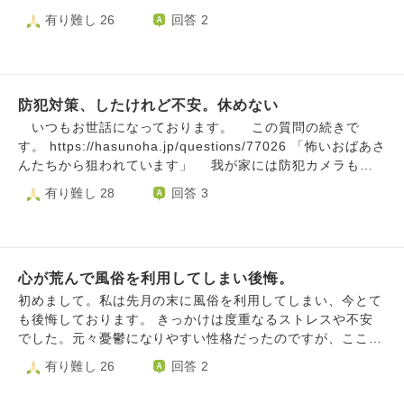
せ受けます。学校いじめうけたり父親に頻繁は磨きやトイレ
視受けています。学校いじめや学生遭遇不審者登録嫌がらせ
いたら清掃員がゴミ拾い掃き掃除攻める防犯どこ鉄道会社い
けましたストーカーしてきた集団ストーカー加害者と被害者
有り難し 26
回答 2
行く防犯嫌がらせやアンカリング受けます。親からぎゃくた
などホテルまで学生たち不審者登録嫌がらせしてきます。近
っても嫌がらせ受けます。清掃員待ち伏せ顔認証システムを
内偵わかりましたやりすぎ防犯パトロールのっています知り
いうけています。反対車線車列頻繁するサンデーストーキン
くとかです。集団ストーカー加害者きいたのは国家機密プロ
あらゆる鉄道会社やれます。車掌放送発車放送嫌がらせを阪
合った人おしえてくれましたぼく集団ストーカー被害者加害
グ嫌がらせうけています。加害者被害者引用してこれサンデ
ジェクトです国家犯罪だと言うことで関係者アカウントにも
神阪急近鉄Jr西日本ヤレマシタ。しかも保線のひと車内みは
者ジハクシテイマス顔認証登録されると掃除嫌がらせうける
ーストーキングですね自白シテイマス。車列頻繁するサンデ
書きこまれています。父親と母親に部屋いるだけ頻繁うろつ
ってきたりなつのったら車掌暖房してきたりとあるラッピン
ので撮り鉄しているだけ近鉄阪急阪神京阪近鉄清掃員頻繁掃
ーストーキングという集団ストーカーです。父親と母親虐待
く集ストうけます。犯罪歴ないのに怪しいりゆうだけ警戒う
グために我慢していましたがメンタルやれました。新幹線警
防犯対策、したけれど不安。休めない
除xでのっている清掃員付きまといなどjr西日本や阪急や京阪
うけています。頻繁トラックとおる監視うけています
けます。父親と母親頻繁うろつく集団ストーカーうけます。
備員頻繁すれ違い嫌がらせしてきたり顔認証システム嫌がら
や阪神や近鉄や新幹線やjr東日本で犯罪者ないのに顔認証嫌
いつもお世話になっております。 この質問の続きで
たいみんぐとああけしめ嫌がらせおやがしてきます犯罪歴な
せ受けました。父親と母親一日中タイミングよく元議員さん
がらせうけました。犯罪者ないのに新快速や奈良駅や 大阪
す。 https://hasunoha.jp/questions/77026 「怖いおばあさ
いのに虐待してきます。トラック数十台しゃれつ頻繁するの
いっておられるタイミングドア開け閉めしてきたので父親と
駅やヒメジエキで犯罪者でもないのに肉声嫌がらせやわざと
んたちから狙われています」 我が家には防犯カメラも付
も集団ストーカーです。おや車乗るときのりゴわるくしたり
母親意図的通行ふやしたり父親台所タバコすうアンカリング
のりごちわざとする反対車線交通量増える嫌がらせです。い
いており、管理会社にも 連絡して「防犯カメラ作動中」の
有り難し 28
回答 3
被害者しっててもみかたなってくません渋滞攻める防犯あら
してきたり父親ロジハラ受けます。ロジハラとははんろんし
じめてきた同級生や近くどけんやかぜのもりであさから晩ま
札を、道路沿いの 塀と門柱に貼ってもらいました。 警察
ゆる場所うけますおやまで不審者登録嫌がらせしてきます。
ていいくしたりすることです元議員さん車両ストーカーや専
で空吹かし集団ストーカうけました。生活安全部犯罪者でっ
にも相談したら、 「本当に何かされてからでは遅いので、
頻繁トラックとおる嫌がらせしてきます。
門家逆カスハラなど記事あるのに父親嘘知識ロジハラしてい
ち上げられました犯罪者というかこみつけたのでぼく犯罪者
次に覗かれたら 通報して」 と言われました。管理会社の担
いくしたり父親友だちけされりFacebookやx人間関係破壊し
したかのに誹謗中傷や父親が頻繁どうかSNSやスマホだけで
当者さんと防犯カメラを チェックし、だいたい通る時間が
たりホカノヒトユーチューブ引用見ているのに父親ユーチュ
タイミングよく嫌がらせしてきます。反対車線交通量増える
心が荒んで風俗を利用してしまい後悔。
分かったので、わざと 掃除の時間をぶつけ、覗かれたら通
ーブ引用ちょっさけん称してけしてきたりあきらかに人権侵
防犯しょうした嫌がらせこの嫌がらせに通院精神科バスや利
報できる心づもりを 作っています。 しかし、彼女は毎日
初めまして。私は先月の末に風俗を利用してしまい、今とて
害デス父親おこってちゅういしたら今も無視受けています父
用している福祉や担当教員や父親や同級生やいじめ同級生な
通らないのです。逆に不安で休め ません。毎日通ってくれ
も後悔しております。 きっかけは度重なるストレスや不安
あきらかにおかしいです。新幹線撮り鉄していたら頻繁出入
どやれました。あらゆる鉄道混雑する嫌がらせトイレ清掃嫌
れば 「不審な女が私の管理するアパートを覗いている。特
でした。元々憂鬱になりやすい性格だったのですが、ここ
り警備員攻める防犯してきたり父親と母親部屋いるだけ頻繁
がらせ探偵事務所嫌がらせのっています。jr西日本高速道路p
徴は…」 と即座に通報できるのですが。いつ来るかわから
1、2年程の家庭の事、仕事の事で心をかなり病んでおり「長
有り難し 26
回答 2
トイレようじふりしてウロツク父親不自然タイミング歯磨き
a近鉄阪急阪神jr西日本阪急神戸電鉄新幹線やれました。柏原
ない不安です。 この2週間の間、髪も抜けたし熱も出まし
生きして何になるのだろう」「早く死んでしまいたい」とよ
してきたり父親と母親犯罪者デモナイノ人権侵害受けていま
駅頻繁注意放送嫌がらせや嵯峨野線などやれました。犯罪者
た。食欲も 増しました。パーソナルジムの先生からは 「ス
く考えていました。またうつ病のような症状もあり何をして