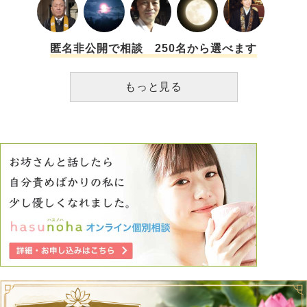
イスお願いいたします。ここまで読んで頂いて有難うござい
頭が回り、察しも悪くない方なので、次から次へと特定でき
ます。
てしまい、やめられません。 知ることができることは何で
あれとりあえず知っておきたい、という気持ちから抜けられ
ません。気になって気になって、離れることができずにいま
匿名非公開で相談 250名から選べます
す。 こんな情けなくて気持ち悪いことを身内や友達には相
談できません。どうかお言葉を頂きたいです。
もっと見る