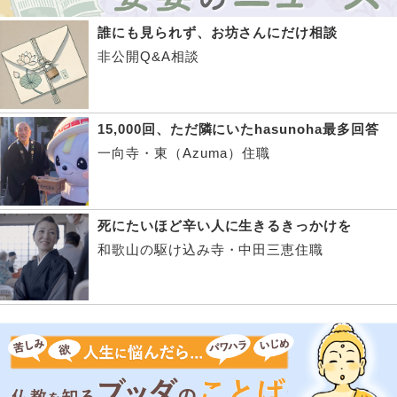
誰にも見られず、お坊さんにだけ相談
非公開Q&A相談
15,000回、ただ隣にいたhasunoha最多回答
一向寺・東（Azuma）住職
死にたいほど辛い人に生きるきっかけを
和歌山の駆け込み寺・中田三恵住職