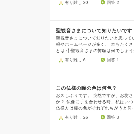
有り難し 20
回答 2
ものですので、残したいとは思ってい
聖観音さまについて知りたいです
聖観音さまについて知りたいと思っていて調べています。 イン
報やホームページが多く、 本もたくさん出て
とは ①聖観音さまの誓願は何でしょ
③聖観音さまについて学べる本があり
有り難し 6
回答 1
の解説書を読んだ
この仏様の瞳の色は何色？
お久しぶりです。 突然ですが、お坊
か？ 仏像に手を合わせる時、私はい
仏様方は瞳の色がそれぞれちがうと伺
なのですが、仏様のお一人で仏眼仏母
有り難し 26
回答 3
金色と書いてありました(あくまでネッ
まいました。 質問ですが、白色と金
紺青色に入るのでしょうか？ お坊さん