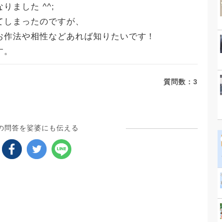
ました ^^;
てしまったのですが、
お作法や相性などあれば知りたいです！
す。
質問数：
3
の問答を娑婆にも伝える