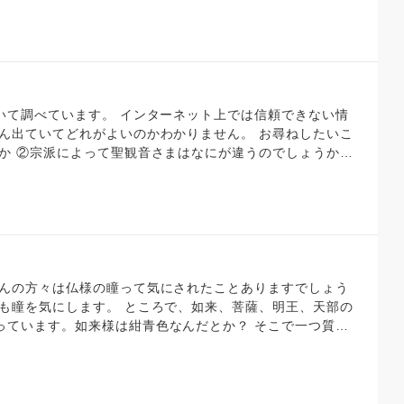
ます よろしくお願いいたします
ターネット上では信頼できない情
いてどれがよいのかわかりません。 お尋ねしたいこ
うか ②宗派によって聖観音さまはなにが違うのでしょうか？
ましたら教えてください。わたしは仏教は一般向けの各仏様
程度です。 よろしくお願いいたします。
さんの方々は仏様の瞳って気にされたことありますでしょう
つも瞳を気にします。 ところで、如来、菩薩、明王、天部の
っています。如来様は紺青色なんだとか？ そこで一つ質問
様がいらっしゃるはずです。調べたところ、瞳の色は白色、
ト調べ)。 考えたのですが、どっちなんだろうかと思ってし
色、どちらの色なんでしょうか？如来様、菩薩方と同じく、
方の知恵をお貸しください。 よろしくお願いします。