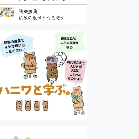
諸法無我
仏教の根幹となる教え