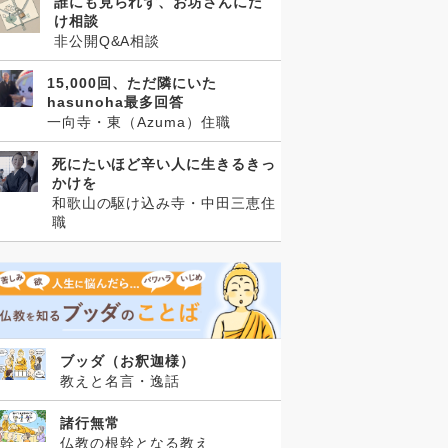
誰にも見られず、お坊さんにだ
け相談
非公開Q&A相談
15,000回、ただ隣にいた
hasunoha最多回答
一向寺・東（Azuma）住職
死にたいほど辛い人に生きるきっ
かけを
和歌山の駆け込み寺・中田三恵住
職
ブッダ（お釈迦様）
教えと名言・逸話
諸行無常
仏教の根幹となる教え