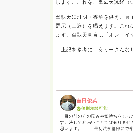
します。これを、韋駄天諷経（
韋駄天に灯明・香華を供え、菓
羅尼（三遍）を唱えます。これ
ます。韋駄天真言は「オン イ
上記を参考に、えりーさんなり
吉田俊英
個別相談可能
目の前の方の悩みや気持ちをしっか
す。決して容易いことでは有りませ
思います。 最初法学部部にで学