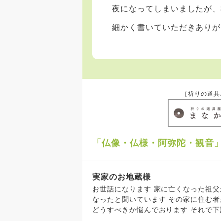
夜になってしまいましたが、
細かく書いていただきありが
［祈りの道具
「仏像・仏様・阿弥陀・観音
実家のお地蔵様
お世話になります 家に亡くなった祖父が制作したお地蔵様があり、顔を彫る前（完成前）に亡く
なったと聞いています その家に住む
どうすべきか悩んでおります それで
だければ幸いです ①処分をする場合 ②親戚の家に移動させる場合 できれば、祖父が制作した