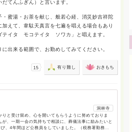
いだてんふぎん）と言います。
子・蜜湯・お茶を献じ、般若心経、消災妙吉祥陀
に加えて、韋駄天真言を七遍を唱える場合もあり
ダテイタ モコテイタ ソワカ」と唱えます。
に出来る範囲で、お勤めしてみてください。
有り難し
おきもち
15
洞林寺
りと受け留め、心を開いてもらうように努めておりま
んが、一期一会の気持ちで相談に、葬儀法事に励みたいと
び、4年間ほど公務員をしていました。（税務署勤務）