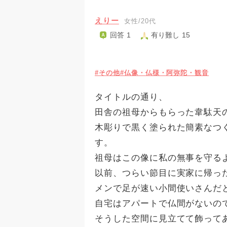
えりー
女性/20代
回答 1
有り難し 15
#その他
#仏像・仏様・阿弥陀・観音
タイトルの通り、
田舎の祖母からもらった韋駄天
木彫りで黒く塗られた簡素なつ
す。
祖母はこの像に私の無事を守る
以前、つらい節目に実家に帰っ
メンで足が速い小間使いさんだ
自宅はアパートで仏間がないの
そうした空間に見立てて飾って