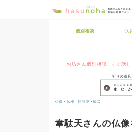
個別相談
つ
お坊さん個別相談。すぐ話し
［祈りの道具
仏像・仏様・阿弥陀・観音
韋駄天さんの仏像