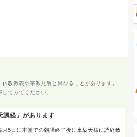
、仏教教義や宗派見解と異なることがあります。
探してみてください。
天諷経」があります
毎月5日に本堂での朝課終了後に韋駄天様に読経致