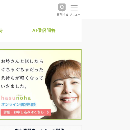
寺
AI僧侶問答