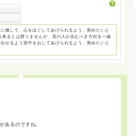
活かしたいと思いま
す
30年が過ぎてしまいました。仏教学・禅学もそこそこ真面
宗教民俗学に力を入れて学びました。そういう分野につい
聴に徹して、心をほぐしてあげられるよう、努めたいと
出来るとは限りませんが、其の人が歩むべき方向を一緒
み出せるよう背中をおしてあげられるよう、努めたいと
があるのですね。