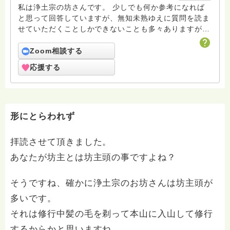
私は浄土宗の坊さんです。 少しでも何か参考になれば
と思って回答していますが、無知未熟ゆえに質問を読ま
せていただくことしかできないことも多々ありますがお
許しください。 回答は私個人の意見や解釈もあり、場
合によっては浄土宗の教義とは少し異なることもあると
Zoom相談する
いうことをご了承ください。 また、寺の紹介ページに
応援する
電話相談についても紹介していますのでどなたでも気兼
ねなくご利用ください。 ハスノハのお坊さんがもっと
増えますように。 合掌 南無阿弥陀仏
形にとらわれず
拝読させて頂きました。
あなたが坊主とは坊主頭の事ですよね？
そうですね、確かに浄土宗のお坊さんは坊主頭が
多いです。
それは修行中髪の毛を剃って本山に入山して修行
するからかと思いますね。