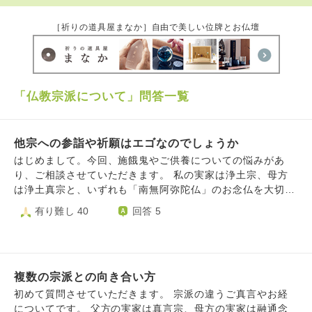
［祈りの道具屋まなか］自由で美しい位牌とお仏壇
「仏教宗派について」問答一覧
他宗への参詣や祈願はエゴなのでしょうか
​はじめまして。今回、施餓鬼やご供養についての悩みがあ
り、ご相談させていただきます。 ​私の実家は浄土宗、母方
は浄土真宗と、いずれも「南無阿弥陀仏」のお念仏を大切に
する家庭で育ちました。現在は実家を離れ、一人暮らしをし
有り難し 40
回答 5
ております。 ​数年前、御朱印を集めるのをきっかけに通い
始めたお寺さまがあり、そこで護摩やご祈願、さらにはご供
養をお願いするようになりました。当初は深く気に留めてい
なかったのですが、次第に他のお寺さまへも参詣やお願いを
複数の宗派との向き合い方
するようになり、また自分自身で家系図を作るようになって
からは、ご先祖様や命への意識がより強くなっていきまし
初めて質問させていただきます。 宗派の違うご真言やお経
た。 ​しかし近年になり、「自分のしてきたことは、本当に
についてです。 父方の実家は真言宗、母方の実家は融通念