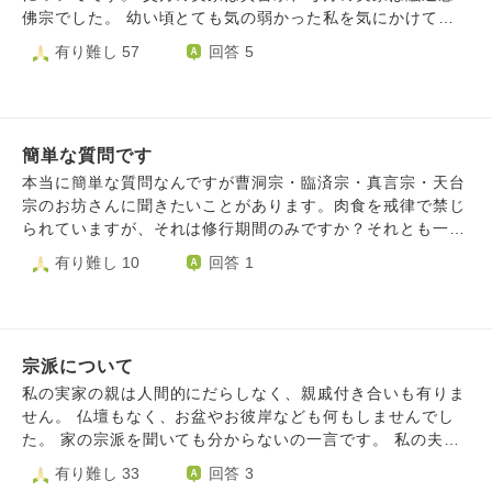
正しかったのだろうか」と頭を悩ませるようになりました。
佛宗でした。 幼い頃とても気の弱かった私を気にかけてく
本来であれば「南無阿弥陀仏」とお念仏を称えて生きていく
れた父方の祖父に、毎朝七回、「おんかかかびさんまえいそ
有り難し 57
回答 5
べきだったのではないか、自分のエゴ（自力や欲）が肥大化
わか」と唱えて小さな仏様に手を合わせるように教えてもら
して他のお寺さまや仏さまに手を合わせてしまったのではな
いました。 母方の実家では、法事の度にご住職さんから般
いか、という思いが拭えません。 ​「これは自分のエゴなの
若心経が書かれた紙が配られ、みんなで読経するという環境
ではないか」「他のお寺さまや仏さまに手を合わせることは
で育ちました。 当たり前のように二つの違う宗派それぞれ
正しかったのか」という葛藤の中で、自分を責めて苦しくな
簡単な質問です
に親しみを持ち、何の違和感も抱いたことがありません。
っております。 ​お坊さま方より、この心のありようについ
それなのに、結婚後に夫の実家の法事で初めて南妙法蓮華経
本当に簡単な質問なんですが曹洞宗・臨済宗・真言宗・天台
てご示教をいただけますと幸いです。どうぞよろしくお願い
と聞いたときは、大げさかもしれませんがカルチャーショッ
宗のお坊さんに聞きたいことがあります。肉食を戒律で禁じ
いたします。
クのようなものを受けました。夫の実家は日蓮宗です。 違
られていますが、それは修行期間のみですか？それとも一生
和感や嫌悪感ではなく、何というか、そこはかとない淋しさ
ずーと続くものですか？
有り難し 10
回答 1
を感じてしまいます。 日蓮宗のことをよく知れば解消する
かもしれないと調べてみると、法華経を絶対とし、他の宗派
に厳しかったと知り、よけいに淋しさは増し、加えて不安も
大きくなりました。 私は今でも空海さんの本を読むのが好
きですし、般若心経やお地蔵さまのご真言に心が安らぎま
宗派について
す。 反面、これら他宗派のお経やご真言を心の中でも唱え
私の実家の親は人間的にだらしなく、親戚付き合いも有りま
ることは罰当たりな気もしています。 将来は、ひとりぼっ
せん。 仏壇もなく、お盆やお彼岸なども何もしませんでし
ちは嫌なので夫と同じお墓に入りたいです。 慣れ親しんだ
た。 家の宗派を聞いても分からないの一言です。 私の夫の
お経とご真言も大切にしたい、でも将来は別の宗派のお世話
両親は、特殊な宗教を信仰しており、私も夫もその宗教を信
有り難し 33
回答 3
になりたい⋯こんな私は将来成仏できますか？ 他宗派のお
仰したくない考えです。夫も以前の宗派が分からない状態で