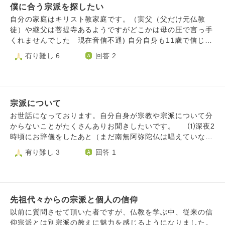
僕に合う宗派を探したい
いと感じています。空海様、良忍様、明恵様、覚鑁様、道範
様、木食弾誓様、弁栄様などを尊敬、教えを学びたいと思っ
自分の家庭はキリスト教家庭です。（実父（父だけ元仏教
ています。 実は以前大正大学への進学計画がありました。
徒）や継父は菩提寺あるようですがどこかは母の圧で言っ手
近所の天台寺に弟子入りするか、母方の智山寺へお願いし
くれませんでした 現在音信不通) 自分自身も11歳で信じて
て、お得度、宗門師弟推薦を頂くこともできましたが、この
いましたが、うちの家庭が信じやすい家庭だからって牧師達
有り難し 6
回答 2
度は見送りました。結局、•興味があるだけでは食べていけ
がやりたい放題にめちゃくちゃな制限や指導（学校関係など
ない •自坊がない、あてもない •自分の覚悟ができていな
にも口出し）をしてきたり、周りと違う事をしなければなら
い この三つで大正行き自体無くしてしまいました。 正直
ない事が嫌になり、だんだんとストレスが溜まって11歳の時
日和ってます。 こんなことで全部振り出しになりまし
にキリスト教信仰しなくなりました。 その後、テレビで見
た。 興味のあるジャンルはかなり絞れていて、各宗派の教
宗派について
たアニメの「一休さん」や京都奈良の修学旅行を通して仏教
えもザックリと把握してはいるのですが、民間信仰の篤い弘
に興味を持ちました。 ただ、大人になるまでは母が監視し
お世話になっております。自分自身が宗教や宗派について分
法大師が良いかと思えば、地元に寺が多くあり、雰囲気が良
ていた為遠くて動けず、家を追い出されてから自由に信仰で
からないことがたくさんありお聞きしたいです。 ⑴深夜2
い天台が良さそうと思ったり、教学は東密の方が一枚上らし
きるようになったので、この機会に僕が本当に信仰できる仏
時頃にお辞儀をしたあと（まだ南無阿弥陀仏は唱えていな
いし、智山より高野の方が規模が大きくて格式がありそうだ
教の宗派を見つけたいと考えています。 そこで質問です。 1
い）丑三つ時に唱えていいのか分からず2:30以降に再開しま
有り難し 3
回答 1
し、でも宮坂宥洪先生にお会いした時智山でも南無阿弥陀仏
.色々な宗派の講座を受講したいと考えてるのですがそれは
した。（家族が起きてきたので洗面所に移動）以前、いつで
で即身成仏できると断言して頂いたし、なまじ知識があるの
良くない事なのでしょうか？ 2.キリスト教の洗礼を7歳の時
もどこでも唱えることができるとこちらのサイトで教えてい
で目移りしてしまいます。何人ものお坊さんに相談しまし
に受けてしまったのですが、本気で仏教を信仰したいと思っ
ただきましたが、この場合も時間や場所関係ないでしょう
た。西山義は聖道門も否定しないからまずは自分の宗派でや
ています。 そんな方でも仏教の神様方は歓迎してくださる
か？再開するまでに30分以上開けてしまいましたが、バチあ
ってみよう、拘ることはない、広く視野を持って色々学ぶと
のでしょうか？ 3.もし宗派が決まった場合は仏壇とか設置し
先祖代々からの宗派と個人の信仰
たりなことをしてしまったでしょうか？ ⑵私実家の宗
いい、教えは向こうから転がってくる。自分から求めること
た方が良いのでしょうか？（独身で1R6畳の木造アパートに
派、旦那実家の宗派が分からないのですが、異なる場合はど
以前に質問させて頂いた者ですが、仏教を学ぶ中、従来の信
はない等々貴重なお話を頂きましたが、なかなか散心してし
住んでます 一人暮らしの為故人はいません） 回答よろし
ちらを信仰したらよいでしょうか？信仰は自由とは言います
仰宗派とは別宗派の教えに魅力を感じるようになりました。