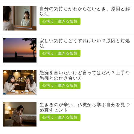
自分の気持ちがわからないとき、原因と解
決法
心構え・生きる智慧
寂しい気持ちどうすればいい？原因と対処
法
心構え・生きる智慧
愚痴を言いたいけど言ってはだめ？上手な
愚痴との付き合い方
心構え・生きる智慧
生きるのが辛い、仏教から学ぶ自分を見つ
め直すヒント
心構え・生きる智慧