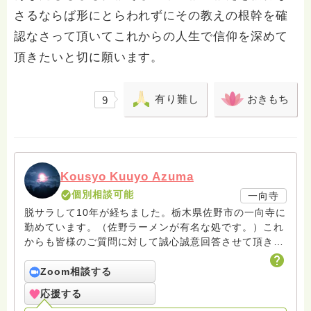
さるならば形にとらわれずにその教えの根幹を確
認なさって頂いてこれからの人生で信仰を深めて
頂きたいと切に願います。
有り難し
おきもち
9
Kousyo Kuuyo Azuma
個別相談可能
一向寺
脱サラして10年が経ちました。栃木県佐野市の一向寺に
勤めています。（佐野ラーメンが有名な処です。）これ
からも皆様のご質問に対して誠心誠意回答させて頂きた
いと存じます。まだまだ修行中の身ですので至らぬ点あ
ろうかとは存じますが共に精進して参りましょうね。お
Zoom相談する
寺にもお気軽に遊びに来てください。
応援する