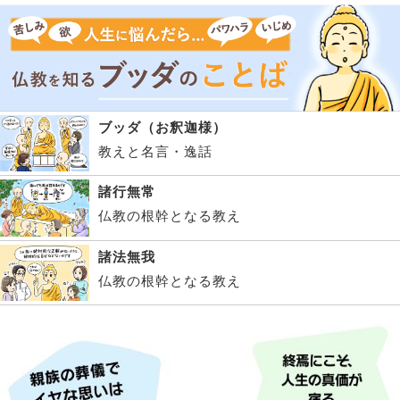
ブッダ（お釈迦様）
教えと名言・逸話
諸行無常
仏教の根幹となる教え
諸法無我
仏教の根幹となる教え