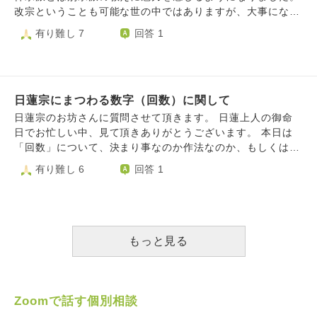
まって納得できない、落とし所が見つかりません。 僧侶に
くお願いします
が何かお手続きなど必要なのでしょうか？ LINE電話の通
改宗ということも可能な世の中ではありますが、大事になる
なるならないを置いておいても、考え方と修行の雰囲気がい
話をかけた側に音楽が鳴るシステムで般若心経を設定してい
ことは重々承知であり、現段階では実行せずにと思うので
有り難し 7
回答 1
い天台か、教学的に一番しっくりくる智山か、いっそ格式が
る方がいるのですが、尋ねたいことがあり般若心経が聞こえ
す。そんな中、自分自身その別宗派が重んじている教えに心
高くてと寺院数、信徒数が多い高野山にするのか、依然決ま
る状態をしばらくしました。般若心経は宗派によっては唱え
を打たれた訳なのですが、現在の宗派に属しながらも個人と
りません。長文失礼しました。
ないと知ってはいたのですが、私や旦那の実家がその宗派だ
して別宗派の教えにあやかると言うのは善として捉えても良
った場合、私は仏様に見放されてしまうのでしょうか？ 旦
いのでしょうか？勿論ご先祖様の供養について無礼なく従来
那の実家は分かりませんが、私自身はお恥ずかしながら熱心
日蓮宗にまつわる数字（回数）に関して
通りで供養に努めて参りますが。また改宗についてもし何か
な信仰はできておりません。（なんと伝えていいか分から
アドバイスが頂けるとしたならば有難いです。よろしくお願
日蓮宗のお坊さんに質問させて頂きます。 日蓮上人の御命
ず、適切な言葉ではなかったら申し訳ございません。）
いします。
日でお忙しい中、見て頂きありがとうございます。 本日は
（なんとか、ストリートビューを使って私の実家のお墓の文
「回数」について、決まり事なのか作法なのか、もしくは気
字でも見れないかと思い調べたのですができませんでした。
にしなくてよいものかお聞きしたく思います。 様々な場で
有り難し 6
回答 1
その際私の不注意で画面をタップする際にいろんな方のお墓
「3」が出てくるように思います。 1)方便品第二の十如是を
に手があたってしまったかもしれません。ご先祖様などに怒
3回唱える 2)第二や第十六、唱題が始まってしばらくする
られてしまいますか？） ⑶初詣などで神社やお寺に行っ
と、3回お鈴を鳴らす また、 3)焼香は3回かと思っていまし
ていたのですが宗教宗派関係なく行っても大丈夫なのでしょ
たが、葬儀会社の人に1回でお願いしますと言われたことが
うか？御守りをお寺に返納したことがある（無料でもいいの
ある（たまたま参列者が多かったから？） 4)お線香を2本あ
もっと見る
かと思い費用をいれなかったことがあり、当時のお寺に最近
げていたら、それならもう1本あげて3本に。（と言われたこ
電話にて謝罪しました）のですが、お焚き上げをせず御守り
とがある。） など、です。 その他、信徒であるなら心得て
やおみくじを捨ててしまったこともあるかと思います。本当
おいたほうが良い回数や数字にまつわることもございました
にごめんなさい。 たくさんお聞きしてしまったこと、無知
ら、教えてください。 よろしくお願いします。
Zoomで話す個別相談
であること、申し訳ございません。 教えていただけると幸