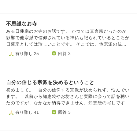
経とご真言に心を寄せることはやはり失礼なことですか？
す。 私が色んな宗派の本を読み、開祖の方々の教えなど勉
中途半端な自分にもんもんと悩んでいます。
強しまして、とても感銘を受け尊敬したのは弘法大師と興教
大師のお二人でした。ですので、自分達は真言宗を信仰した
不思議なお寺
いのですが、勝手に信仰しても大丈夫でしょうか？真言宗の
お寺に相談に行った方が良いでしょうか？ また、お寺で空
ある日蓮宗のお寺のお話です。 かつては真言宗だったのが
海様や覚鑁様の勉強会など行っている所など有りますでしょ
影響で他宗派で信仰されている神仏も祀られているところが
うか？ 個人的には真言宗のお坊さんの勉強などもしたいと
日蓮宗としては珍しいことです。 そこでは、他宗派の仏具
思っております。 どうぞ宜しくお願いいたします。
や他宗派で信仰されている仏像、他宗派の位牌の開眼供養も
有り難し 25
回答 3
引き受けて下さいます。 例えば、法華経による木剣加持で
開眼された不動明王像を密教の信者が般若心経や真言を唱え
て拝んだり、浄土宗の信者が念仏を唱えて拝んだりすること
に対して、他宗派の僧侶の皆さんはどのように思いますか？
自分の信じる宗派を決めるということ
私は真言宗の信者ですが、他宗派のお寺や他宗派で開眼され
た仏像も金剛合掌をして真言を唱えていましたが、後からな
初めまして。 自分の信仰する宗派が決められず、悩んでい
んだか気になり始めました。
ます。 以前から知恵袋やお坊さんと実際に会って話を聴い
たのですが、なかなか納得できません。知恵袋の写しですが
ご指南頂けたら幸いです。 私は信州住みの高校生で、家
有り難し 41
回答 3
の宗派は浄土宗西山派(亡き祖父が山寺の住職だった)で母方
は智山派です。家の近くには天台寺がありたまにお参りしま
す。自分は善光寺信徒会に入っており、密教と浄土教両方に
興味関心があり、一密成仏、弥陀即大日、秘密念仏等が面白