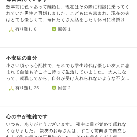
程度結婚や子どもを持つのをみて、自分が情けない、劣って
数年前に色々あって離婚し、現在はその際に相談に乗ってく
いる、と思うようになりました。けどだからといって婚活な
れていた男性と再婚しました。こどもにも恵まれ、現在の夫
どしたいかといえば全くやりたくない、それぐらいなら仕事
はとても優しくて、毎日たくさん話をしたり休日に出掛けた
の勉強か趣味をしたいと子どものようなことを思ってしまい
りと幸せです。 でも本当は、毎日、しにたい、消えたい、
有り難し 6
回答 1
ます。 両親はお見合いで私が泣いて嫌がったのをみてもう
申し訳ない、という気持ちで苦しいです。 一つ目の理由は
何もいいませんが、本当は気苦労させているのではないか、
前の結婚生活の際、元夫に頼まれてわたし名義で借金をして
情けないと思っているのではないかと考えてしまいます。
しまい、現在もその問題が解決していないこと、また、元夫
自分が甘えているのは重々承知です、若い頃何もしなかった
のせいで警察沙汰やあらゆる人間トラブルに巻き込まれた
のに今更周りを羨ましがる、比較するなんて。 周りはよい
不安症の自分
り、なかなか離婚できず辛い時期を過ごしたことで、元夫へ
友人なので未婚や子どもを産まなかったことを言う人はいま
の憎しみが未だに自分の中で整理できていないからだと思い
小さい頃から心配性で、それでも学生時代は優しい友人に恵
せんが、勝手に比較して落ち込むなんて、ホントに情けない
ます。現在は幸せなので、過去のことだと思いたいのです
まれて自信もそこそこ持って生活していました。 大人にな
です。 少し吐き出しがてら書かせていただきました。
が、毎日思い出しくたくもないことばかり思い出しては、相
って、就職してから、自分が受け入れられないような不安が
手を呪うような気持ちで過ごしてしまいます。以前の結婚生
ふと湧いてしまい、職場を転々とすることが続き、働くこと
有り難し 25
回答 2
活では、そんな相手を選んだのは自分だから、と諦めて生活
に疲れてしまったこともありました。 出会う人に、「もっ
していましたが、今更、我慢していた怒りが抑えられなくな
と自信を持てばいいのに」と言われたりもしますが、自信の
っています。そして、過去に起きたことは変えられないた
ない自分がしっくりくるというのか、楽な気がして今に至り
め、何だか色々なことに無気力になり、しにたい、と思って
ます。 よく考えると、自分は不安が強いから、自信がない
しまいます。 二つ目の理由は、現在の夫とは略奪婚のよう
心の中が複雑です
ように周りから見られてしまうのかなと思います。 不安を
な形になってしまったことです。現在の夫と出会った当時は
和らげたら楽になれるのかなと思います。
いつも、ありがとうございます。 夜中に目が覚めて眠れな
バツイチだと聞いていて、相談に乗ってくれたりしていまし
くなりました。 親友のお母さんは、すごく前向きで自立し
たが、男女の関係ではありませんでした。わたしは前夫と、