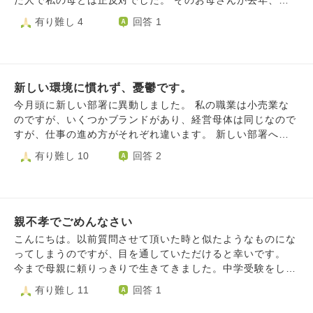
た人で私の母とは正反対でした。 そのお母さんが去年、
夫は前妻の方とお互いに別居状態であったため、現在の夫が
色々と病気になり手術も何回かして友達は急に介護で大変に
有り難し 4
回答 1
前妻と離婚していなかったことに気付くことができませんで
なりました。 大変さが分かるので、お互いに励まし合って
した。しかし、わたしが離婚し、夫と付き合いはじめ、夫の
きました。そのお母さんが突然ですが亡くなりました。私は
こどもを妊娠してから事実を聞かされました。その後、夫も
凄くショックでした。 だけど、友達も言いましたが先々の
前妻との離婚が成立し、わたしたちは再婚しました。わたし
お母さんの一人暮らしでの大変さを思うと亡くなった父が迎
の中では、そんなつもりではなかった、今更こどもができて
新しい環境に慣れず、憂鬱です。
えにきてくれたのかな…と。 友達は介護から解放されまし
から言われても困る、それでも夫は好きだし優しいし、とい
た。 そう思うと、私は…足が乏しくなった母、精神疾患の
今月頭に新しい部署に異動しました。 私の職業は小売業な
う気持ちで別れることができませんでした。現在、夫は育児
弟…いつまでこんな生活が続くんだろうと弱音を吐きたくな
のですが、いくつかブランドがあり、経営母体は同じなので
にも家事にも協力的で、不安定なわたしをずっと支えてくれ
ります。 自分の事だけでも精一杯なのに、頭の中でいつも
すが、仕事の進め方がそれぞれ違います。 新しい部署へ
ていることもあり、本当に感謝しているし愛しています。で
母の事弟の事の生活の段取りを考えなくてはいけなくてきつ
は、マネージャーに昇格する形で異動になっているのです
有り難し 10
回答 2
も、騙された、と夫を責めたい気持ち、前妻の方に申し訳な
いです。 友達のお母さんが急に亡くなった事もショック過
が、実際に売り場に立ちながらマネージメントするので、今
い気持ち、自分がこんなに幸せになってはダメだ、などの気
ぎて自分の死についても考えてしまいます。 老後は、色々
は業務を覚えるので精一杯です。 ふと、こんな業務内容で
持ちで、葛藤してしまいます。ずっと頭の中が混乱している
出来なかったことを楽しみたいと思う気持ちと実家の介護の
良いのか、部下に教えてもらうばかりで、何も貢献できてな
ような状態です。 わたしはこれから、どのような気持ちで
事とか入り混じって複雑です。 同じような事を何回も相談
いなと思ってから、毎日出社が憂鬱で仕方ありません。 ま
生きていけば良いのでしょうか？
してすみません。 いくら、悩んでもどうしようもないのは
親不孝でごめんなさい
だ1ヶ月程しか経過していないと、理屈では理解しているの
分かっていますが、いつも頭の中はこんな事ばかり考えてま
ですが、今がすごく辛いです。 どのように考え方を変えて
こんにちは。以前質問させて頂いた時と似たようなものにな
す。 そして、いけない事かと思いますが…いつまで母は私
いけば、この状況から抜け出せるのでしょうか。
ってしまうのですが、目を通していただけると幸いです。
に依存するのだろうとか弟の事はどっちかが死ぬまで面倒み
今まで母親に頼りっきりで生きてきました。中学受験をした
なくてはいけないのかなとか考えてしまいます。 兄弟の面
のも親の勧め、今通っている大学を勧めたのも親。部活に入
有り難し 11
回答 1
倒までもみる人もそんなにいないのに、まさか私の人生はそ
っていたけど勉強に専念するために辞めたのも親が言ったか
ういう人生なのかと悲しくもなります。 愚痴をきいてくだ
ら。 今まで自分の意思で決断したことなんて片手で数える