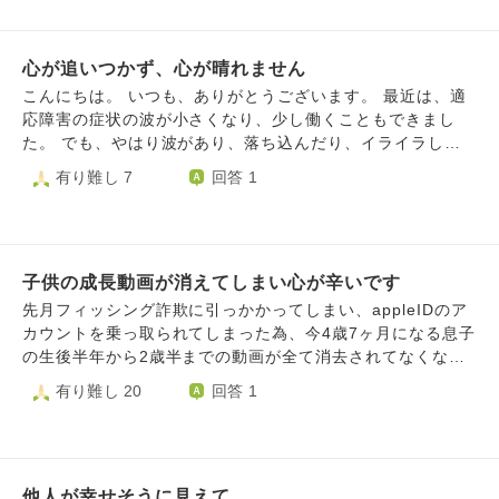
さり、ありがとうございます。
くらいしかありません。ダメダメなんです。 今年から一人
暮らしして自分の無能さに驚きました。そして何故か自分で
心が追いつかず、心が晴れません
も理由は分からないが精神を病みました。大学にも行ってい
ません。1月間外にも出ていません。ずっとベッドの上で
こんにちは。 いつも、ありがとうございます。 最近は、適
す。 おそらく今まで休んだ分で大学の単位は落とします。
応障害の症状の波が小さくなり、少し働くこともできまし
親には本当に申し訳ないけれど、精神が不安定すぎて、「学
た。 でも、やはり波があり、落ち込んだり、イライラして
校に行く」という至って普通のはずのことが今の私には「エ
しまったり、毎日を過ごすだけで大変というか、気力も体力
有り難し 7
回答 1
ベレストに登る」くらいしんどいです。 こんな娘、産まな
ももっていかれてしまいます。 親の言葉に傷つく日も多
きゃ良かった、って思われますよね。死ぬことが逃げなのも
く、信じられなくなってしまっているのですが、毎日顔を合
頭では分かってます。でも死んで私のことをなかったものに
わします。上っ面だけよくしよう、笑ってよう、自力できる
して欲しいんです。
ように、と思い過ごしてる自分もしんどくて。どんどん自分
子供の成長動画が消えてしまい心が辛いです
が嫌いになります。 やっと面接に受かり、また働き始めま
すが、本当は接客が苦手で、人と関わらない仕事がしたいの
先月フィッシング詐欺に引っかかってしまい、appleIDのア
に、前職と仕事内容が少し似てるからと接客の仕事を選びま
カウントを乗っ取られてしまった為、今4歳7ヶ月になる息子
した。 なんで、いつも無意識に少し無理をしようとしてし
の生後半年から2歳半までの動画が全て消去されてなくなっ
まうんだろう、その選択をしてしまうんだろう、と不思議
てしまいました。2歳半から現在までは5分の1くらいチラホ
有り難し 20
回答 1
で。自分のことが、よくわかりません。 せっかく採用して
ラ残っています。今乗っ取りにあってから2ヶ月たちます
いただいたので、がんばりたいと思ってますが、不安しかな
が、心が苦しくて悲しくてやりきれなくて毎日心臓がギュッ
く、できるんだろうか、と毎日心が暗いです。 そんな中、
と掴まれ、毎日苦しいです。特に朝起きた時、胸が苦しくて
適応障害とは別の、身体の持病の通院をずっと続けています
辛いです。幸せな毎日は続いているのに、息子は今も可愛い
が、主治医の先生が変わり、一人でずっと色々と思い悩むよ
他人が幸せそうに見えて
のに、息子の前で明るく過ごすのが精一杯です。1人になる