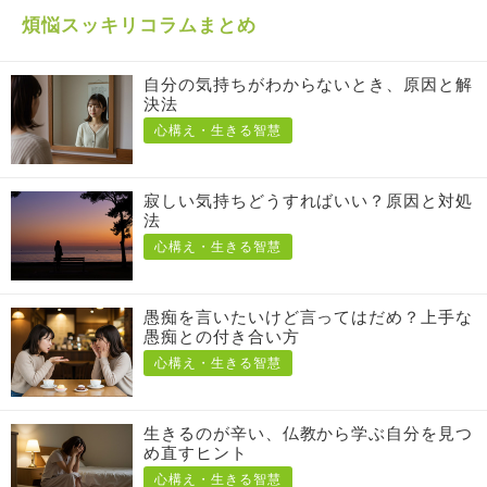
煩悩スッキリコラムまとめ
自分の気持ちがわからないとき、原因と解
決法
心構え・生きる智慧
寂しい気持ちどうすればいい？原因と対処
法
心構え・生きる智慧
愚痴を言いたいけど言ってはだめ？上手な
愚痴との付き合い方
心構え・生きる智慧
生きるのが辛い、仏教から学ぶ自分を見つ
め直すヒント
心構え・生きる智慧