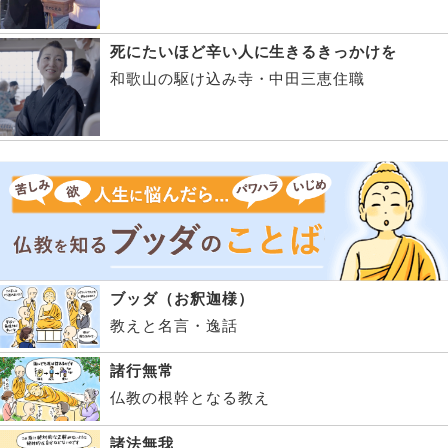
死にたいほど辛い人に生きるきっかけを
和歌山の駆け込み寺・中田三恵住職
ブッダ（お釈迦様）
教えと名言・逸話
諸行無常
仏教の根幹となる教え
諸法無我