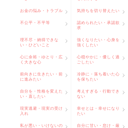
お金の悩み・トラブル
気持ちを切り替えたい
不公平・不平等
認められたい・承認欲
求
理不尽・納得できな
強くなりたい・心身を
い・ひどいこと
強くしたい
心に余裕・ゆとり・広
心穏やかに・優しく過
く大きな心
ごしたい
前向きに生きたい・前
冷静に・落ち着いた心
に進みたい
を保ちたい
自分を・性格を変えた
考えすぎる・行動でき
い・直したい
ない
現実逃避・現実の受け
幸せとは・幸せになり
入れ
たい
私が悪い・いけないの
自分に甘い・怠け・厳