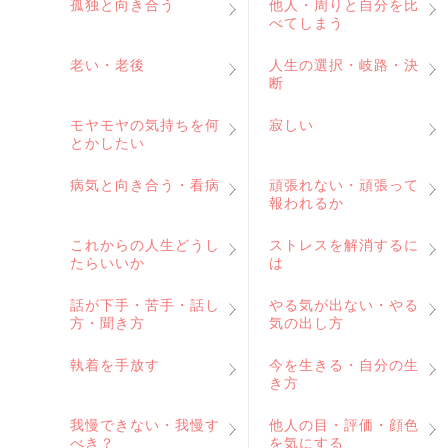
孤独と向き合う
他人・周りと自分を比
べてしまう
老い・老後
人生の選択・岐路・決
断
モヤモヤの気持ちを何
寂しい
とかしたい
病気と向き合う・看病
頑張れない・頑張って
報われるか
これからの人生どうし
ストレスを解消するに
たらいいか
は
話が下手・苦手・話し
やる気が出ない・やる
方・聞き方
気の出し方
執着を手放す
今を生きる・自分の生
き方
我慢できない・我慢す
他人の目・評価・顔色
べき？
を気にする