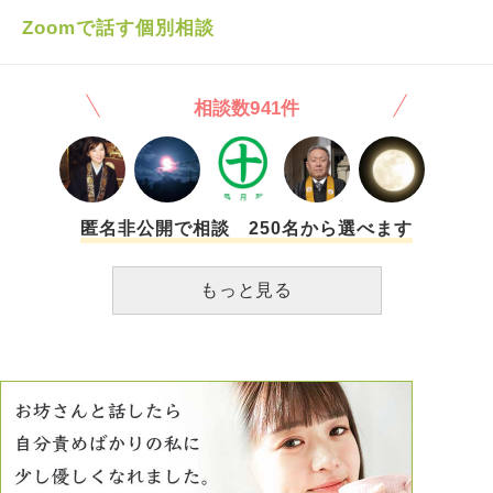
ようもない事はわかっています。 もうすぐ第二子が産まれ
いう気持ちなんだと意見すれば ｢だったらこうすればいいじ
Zoomで話す個別相談
るのですが、心がまだ前向きになれず、もちろんたくさん可
ゃない｣ ｢こう考えればいいじゃない、どうしてそういう風
愛がるつもりですが、本来なら幸せいっぱいなはずなのに、
に考えちゃうの？｣ などと言われました。 もう相談しても無
こんな気持ちで出産することも辛いです。 長くなり申し訳
駄だと思いました。感情的に寄り添ってくれる人は周りに居
ありません。心が救われる、楽になる言葉があればかけて下
相談数941件
ませんでした。 また、少し年の離れた2人の兄(この2人は年
さいますと幸いです。最後まで読んでくださりありがとうご
子)達からは度が過ぎたからかいを受け続けました。自分言
ざいます。
動全てに揚げ足を取られました。 いつしか私は、当然のよ
うに自分の意見や考えを人に伝えるのが苦手になって行きま
した。また、とても卑屈な考え方を根底に持つようになりま
した。嫉妬や羨望や怒りや、子供っぽくてみっともない承認
匿名非公開で相談 250名から選べます
欲求が混ざった、口にしたらあっという間に嫌われそうな言
葉ばかりが浮かびます。人と関わるのも苦手になってしまい
もっと見る
ました。とても警戒心が強く働き、素の自分ではいられませ
ん。とても無口で愛想の悪い感じの対応をしてしまいます。
大体そういう時に浮かぶのは、 ｢私は適切に愛されなかった
からこうなっちゃったんだ、普通に経験しておくべきことを
然るべき年齢でちゃんと経験できなかったせいで私の精神年
齢はこんなに低いまま、もう終わってる私の人生、詰み
だ…｣ というかなりしょうもない言い訳です。 何か上手くい
かないことがある度に、少ししんどくなる度にこういった絶
望癖が出てきて止まりません。 その度に視界に映る全てに