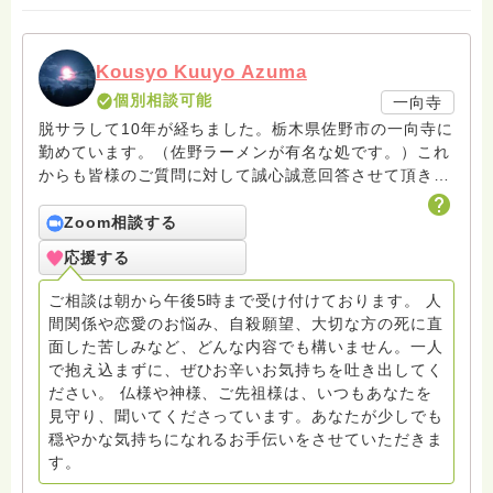
Kousyo Kuuyo Azuma
個別相談可能
一向寺
脱サラして10年が経ちました。栃木県佐野市の一向寺に
勤めています。（佐野ラーメンが有名な処です。）これ
からも皆様のご質問に対して誠心誠意回答させて頂きた
いと存じます。まだまだ修行中の身ですので至らぬ点あ
ろうかとは存じますが共に精進して参りましょうね。お
Zoom相談する
寺にもお気軽に遊びに来てください。
応援する
ご相談は朝から午後5時まで受け付けております。 人
間関係や恋愛のお悩み、自殺願望、大切な方の死に直
面した苦しみなど、どんな内容でも構いません。一人
で抱え込まずに、ぜひお辛いお気持ちを吐き出してく
ださい。 仏様や神様、ご先祖様は、いつもあなたを
見守り、聞いてくださっています。あなたが少しでも
穏やかな気持ちになれるお手伝いをさせていただきま
す。