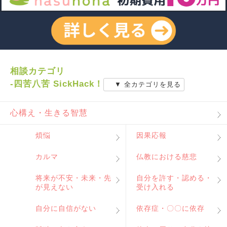
相談カテゴリ
-四苦八苦 SickHack！
▼ 全カテゴリを見る
心構え・生きる智慧
煩悩
因果応報
カルマ
仏教における慈悲
将来が不安・未来・先
自分を許す・認める・
が見えない
受け入れる
自分に自信がない
依存症・〇〇に依存