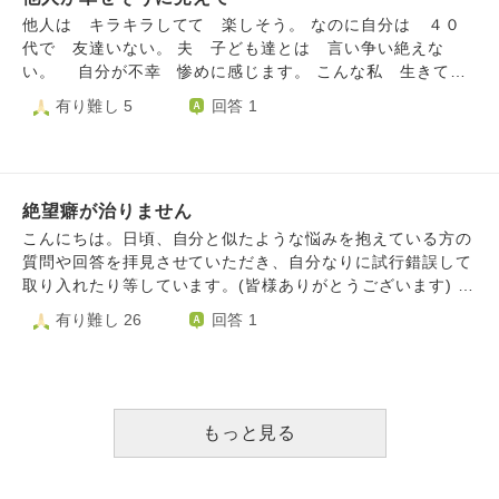
うになりました。本当にこの検査が必要なのか？と感じるこ
とひたすら昔の写真を見て日記を見て思い出に浸ってしまい
他人は キラキラしてて 楽しそう。 なのに自分は ４０
とも増えたり。病気と向き合うことにも疲れてしまいまし
ます。それでも胸はずっと苦しいです。この先も一生この悲
代で 友達いない。 夫 子ども達とは 言い争い絶えな
た。人生が早く終わってほしいと思うのに、検査を受けるの
しみと共に生きるのかと思うと怖いです。 息子と夫にも本
い。 自分が不幸 惨めに感じます。 こんな私 生きてて
がしんどいのかもしれません。病気と向き合うことが、もの
当に申し訳なくて、これまで自信を持って育てていましたが
いいのでしょうか？
有り難し 5
回答 1
すごくエネルギーがいることで、疲れてしまったのかもしれ
急に息子がかわいそうに見えてしまいそれも悲しいです。夫
ません。よくわからないですが、次の検査をしたら、少し治
は私の前では「俺は動画なくて大丈夫。悲しいのは〇〇（私
療を休もうと思っています。 コロナが落ち着きはじめ、街
の名前）だけ」と私の前では言ってくれていますが、私のた
に人が増えて、人混みが疲れる私は、まだ慣れずに、外に出
めにそう言ってくれているのかも知れません。 私は息子が
るだけで疲れてしまい、気分転換がうまくできません。 色
産まれてから可愛くて可愛くて仕方がなくて、毎日幸せと感
絶望癖が治りません
んな当たり前のことが当たり前じゃなく感謝すべき事なの
動でいっぱいでした。 毎日の息子の姿を一生忘れたくなく
こんにちは。日頃、自分と似たような悩みを抱えている方の
に、当たり前なことに気づけず感謝することができず、心に
て、写真と動画をこまめに撮って、詳しく育児日記をつけて
質問や回答を拝見させていただき、自分なりに試行錯誤して
余裕がなく、毎日心が追いつかず、とってもしんどいです。
いました。今も続けています。 その時々で悩んだり落ち込
取り入れたり等しています。(皆様ありがとうございます) 2
本音は、人生が早く終わってほしいんです。 どうしたら、
んだりもありましたが、今思えばどうだっていい小さな悩み
0年と少し生きたくらいの学生です。 私の家は物とお金が愛
有り難し 26
回答 1
私の心は晴れてくれるでしょうか。どう生きていくといいの
でした。夫の事もとても愛しています。 夫と子供が楽しく
情表現のような節があり、言葉でのコミュニケーションはと
でしょうか。 よろしくお願い致します。
戯れ合う姿や、子供が教えた言葉を反復してくれたり覚えた
ても上辺で、精神的に通じ合えない家庭です。家族は皆本音
ての言葉でペチャクチャ話してくれる姿や、2人きりや家族
を言わず、問題事からは徹底的に目を背けるといったような
で一緒に遊んでる時の日常の姿、歌を歌ってる姿など、1-2
感じです。 事なかれ主義というやつでしょうか。 特に母親
分の動画を毎日5,6本たくさん撮っていました。どれも幸せ
は完璧主義で真面目です。物事へのハードルを上げて自分で
もっと見る
がたくさん詰まっています。 それが今全く見れなくなって
自分を苦しめてしまう人です。そして、親は子供より絶対的
しまい、一生の宝物を失ってしまい本当に苦しいです。詐欺
に優れていると思っているのか、幼い頃から私の相談事はこ
にひっかかったことは自分のミスで、もう悔やんでもどうし
とごとく正論のみで打ち返されました。私はこう思う、こう