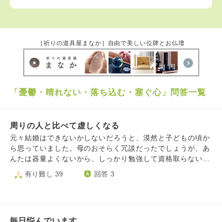
［祈りの道具屋まなか］自由で美しい位牌とお仏壇
「憂鬱・晴れない・落ち込む・塞ぐ心」問答一覧
周りの人と比べて虚しくなる
元々結婚はできないかしないだろうと、漠然と子どもの頃か
ら思っていました。母のおそらく冗談だったでしょうが、あ
んたは器量よくないから、しっかり勉強して資格取らない
と、といった言葉が妙にしっくりきたからかもしれません。
有り難し 39
回答 3
環境が変わるのも嫌で、一度お見合いみたいなものさせられ
たときは帰りたくて仕方ありませんでした、好きとか嫌い以
前に、環境が変わってしまうのがとても嫌だった。あと自分
が恋愛をするという環境に耐えられませんでした。 それで
毎日悩んでいます
いいと思っていたはずなのに、この年になって、周りがある