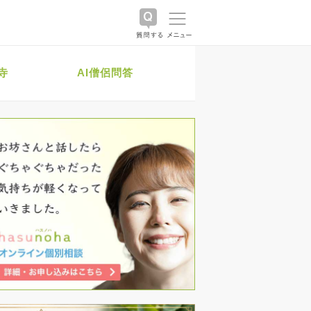
寺
AI僧侶問答