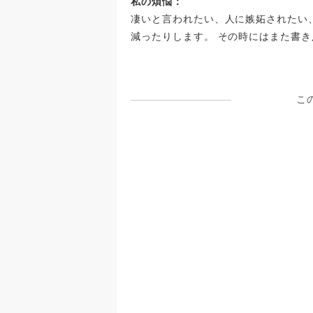
私の煩悩：
凄いと言われたい、人に嫉妬されたい
減ったりします。 その時にはまた書
こ