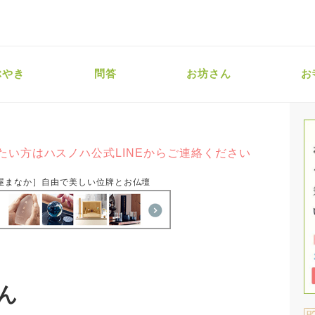
ぶやき
問答
お坊さん
お
たい方はハスノハ公式LINEからご連絡ください
屋まなか］自由で美しい位牌とお仏壇
ん