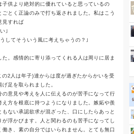
は子供より絶対的に優れていると思っているの
とごとく正論のみで打ち返されました。私はこう
意見すれば
い｣
どうしてそういう風に考えちゃうの？｣
した。感情的に寄り添ってくれる人は周りに居ま
この2人は年子)達からは度が過ぎたからかいを受
揚げ足を取られました。
分の意見や考えを人に伝えるのが苦手になって行
考え方を根底に持つようになりました。嫉妬や羨
ともない承認欲求が混ざった、口にしたらあっと
りが浮かびます。人と関わるのも苦手になってし
く働き、素の自分ではいられません。とても無口