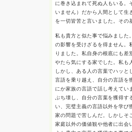
に巻き込まれて死ぬ人もいる。
いません）だから人間として生
を一切皆苦と言いました。その
私も貴方と似た事で悩みました
の影響を受けざるを得ません。
りました。私自身の根底にも差
やたら気にする家でした。私も
しかし、ある人の言葉でハッと
言語を乗り越え、自分の言語を
にか家族の言語で話し考えてい
ぶち壊し、自分の言葉を獲得す
い、完璧主義の言語以外を学び
家の問題で苦しんだ。しかしそ
家庭以外の価値観や他者に出会