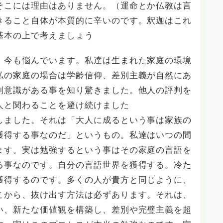
そこには理由はありません。（運命とか仏教は言
きること自体が本質的に辛いのです。釈迦はこれ
基本の上で考えましょう
。今も悩んでいます。私達は生まれた家庭の環境
私の家庭の場合は学齢信仰、差別主義が自然にあ
別意識がある事を知り驚きました。他人の評判を
人と関わることを避け続けました
しました。それは「大人に成るという事は家族の
獲得する事なのだ」というもの。私達はいつの間
ます。実は勉強するという事はその家庭の言語を
る事なのです。自分の言語世界を獲得する。冷た
獲得するのです。多くの人が貴方と同じように、
こから、抜け出す方法は必ずあります。それは、
い、新たな価値観を構築し、差別や完璧主義を超