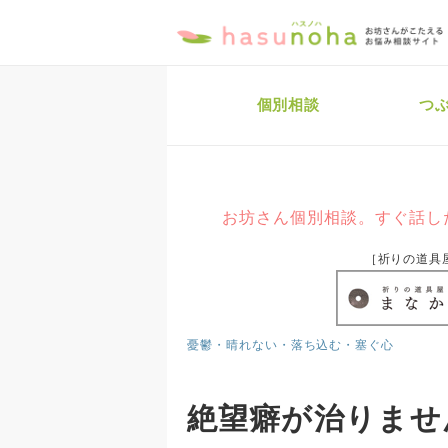
個別相談
つ
お坊さん個別相談。すぐ話し
［祈りの道具
憂鬱・晴れない・落ち込む・塞ぐ心
絶望癖が治りませ