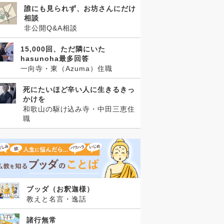
誰にも見られず、お坊さんにだけ
相談
非公開Q&A相談
15,000回、ただ隣にいた
hasunoha最多回答
一向寺・東（Azuma）住職
死にたいほど辛い人に生きるきっ
かけを
和歌山の駆け込み寺・中田三恵住
職
ブッダ（お釈迦様）
教えと名言・逸話
諸行無常