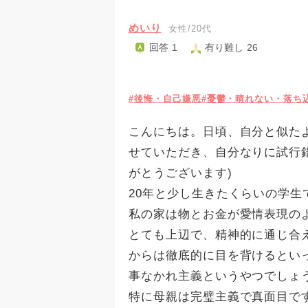
めいり
女性/20代
回答 1
有り難し 26
#後悔・自己嫌悪
#憂鬱・晴れない・落ち
こんにちは。日頃、自分と似た
せていただき、自分なりに試行
がとうございます)
20年と少し生きたくらいの学生
私の家は物とお金が愛情表現の
とても上辺で、精神的に通じ合
からは徹底的に目を背けるとい
事なかれ主義というやつでしょ
特に母親は完璧主義で真面目で