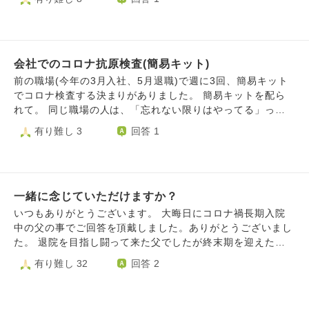
じです。私は今文学の研究をしながら大学で非常勤講師をし
ないような振る舞いが多く、正直迷惑なんですが、 どうし
ており、秋には学会で研究発表をするのですが、その準備を
たら良いでしょうか。
したくても力が出ない、そんな感じで参っております。 コ
ロナの恐さ、これまで母になんでも頼りきりだった自分のダ
メさ、うちの家族全般への不安（詳しくはプロフィールをご
会社でのコロナ抗原検査(簡易キット)
覧下さい）自分自身の今後への不安など、夏の異常な暑さの
前の職場(今年の3月入社、5月退職)で週に3回、簡易キット
中で色んな不調や不安が押し寄せています。 これは、神様
でコロナ検査する決まりがありました。 簡易キットを配ら
や仏様からの「とにかく今はあまり考えずに休め」のサイン
れて。 同じ職場の人は、「忘れない限りはやってる」って
でしょうか。不安で混乱している私に、ぜひアドバイスいた
いう人とか、「つい忘れちゃうんだよね～笑」って人とか、
有り難し 3
回答 1
だければ幸いです。 ハスノハの皆様も、どうぞ暑さと、感
「正直やってないです笑」っていう人がいて、わたしも入社
染にはお気をつけて下さい。
してから1回しかやっていませんでした。。 ですが、「やっ
てないです笑」って言った人も、「症状があったらやるくら
いです笑」とは言っていました。 今覚えば、私は、喉が痛
一緒に念じていただけますか？
いなって思ったときもあったけど、検査しませんでした。
一緒に暮らしている母もよく咳をしていたのに。 しかも、
いつもありがとうございます。 大晦日にコロナ禍長期入院
働いていたのは発達障害のある子どもが通う福祉施設なの
中の父の事でご回答を頂戴しました。ありがとうございまし
に、私は1回きりしか検査しませんでした。 本当は週3が会
た。 退院を目指し闘って来た父でしたが終末期を迎えた模
社の指示なのに。 私が軽い症状でコロナにかかってたとし
様。年始から5日間本人から着信有りましたが途絶えまし
有り難し 32
回答 2
たら、職場の子どもにコロナをうつして、さらにその家族
た。 年始にせめて自宅へ…と対応をお願いしていた矢先、
(体の弱い人とか高齢者)にもコロナをひろめちゃったかもし
入院中の病院は元日からコロナの院内クラスター発生。入院
れないです。 生きていけません、最低です。
患者、職員合わせて数十名陽性との事。もはや為す術無し。