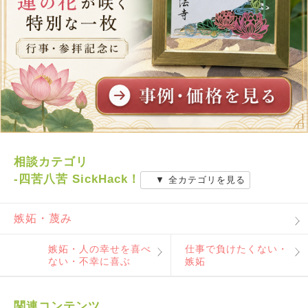
相談カテゴリ
-四苦八苦 SickHack！
▼ 全カテゴリを見る
嫉妬・蔑み
嫉妬・人の幸せを喜べ
仕事で負けたくない・
ない・不幸に喜ぶ
嫉妬
関連コンテンツ