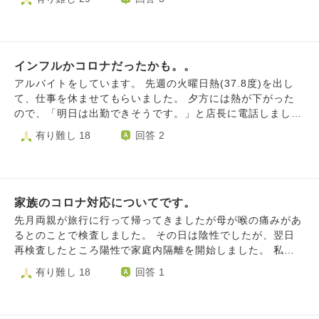
か。神様に救われ愛の繋がりに戻りたい。
インフルかコロナだったかも。。
アルバイトをしています。 先週の火曜日熱(37.8度)を出し
て、仕事を休ませてもらいました。 夕方には熱が下がった
ので、「明日は出勤できそうです。」と店長に電話しまし
た。すると、「熱が下がったら明日は頑張ってね。」と言わ
有り難し 18
回答 2
れました。 次の日の朝(水曜日)も熱はなかったので出勤しま
した。 そこの自分の記憶が怪しいです。。熱をちゃんと測
ったかどうか。。 体調的に明らかに熱がない感じだったの
で、測らなかったかもしれません。。。 喉の痛みや咳はあ
家族のコロナ対応についてです。
りました。。 今週、職場の人の身内の方が亡くなりまし
た。 仕事を休んだ日、私は病院に行きませんでした。(熱が
先月両親が旅行に行って帰ってきましたが母が喉の痛みがあ
出てすぐに検査をしても、正しい検査結果が出ないと聞いた
るとのことで検査しました。 その日は陰性でしたが、翌日
ことがあったので。。) 私が、実はコロナやインフルだった
再検査したところ陽性で家庭内隔離を開始しました。 私は
場合。。。 それを職場の人にうつし、身内の方にうつし、
介護の仕事についており、感染力の強さ、症状の辛さも対応
有り難し 18
回答 1
その方が亡くなってしまったのだとしたら私のせいですよ
していて実感しています。 家族内では初感染です。 5日間は
ね。。。 これは考えすぎでしょうか？ 辛いです。 高齢のご
完全隔離をしましたが、父からも隔離ばかりしていては可哀
家族と暮らしている職場の方もいるので、、
想だ、そこまで徹底しなきゃいけないのか等言われました。