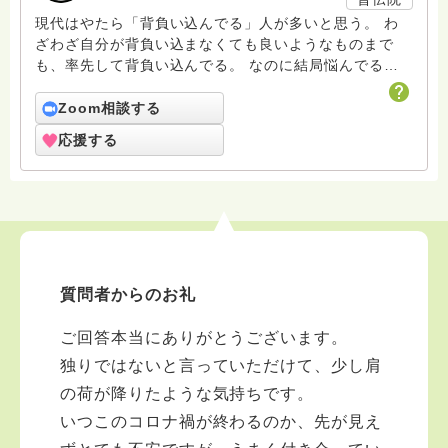
現代はやたら「背負い込んでる」人が多いと思う。 わ
ざわざ自分が背負い込まなくても良いようなものまで
も、率先して背負い込んでる。 なのに結局悩んでる。
自らの意志で背負い込んだはずなのに。 そこのあな
た、身に覚えありでは？ ほら、そうやって決めつけて
Zoom相談する
しまう癖、見直しませんか？ 放り出すのが早すぎやし
応援する
ませんか？ 五十路が目前に迫る愚僧の超個人的なボヤ
キだと思ってください。 私の回答が誰かの人生の潤滑
油になれば幸いです。 常にいろいろ勉強中。死ぬまで
修行は続きます。ここhasunohaも道場のひとつです。
お付き合いのほど、どうぞよろしくお願いいたします。
質問者からのお礼
ご回答本当にありがとうございます。
独りではないと言っていただけて、少し肩
の荷が降りたような気持ちです。
いつこのコロナ禍が終わるのか、先が見え