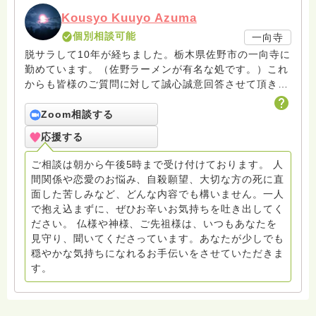
Kousyo Kuuyo Azuma
個別相談可能
一向寺
脱サラして10年が経ちました。栃木県佐野市の一向寺に
勤めています。（佐野ラーメンが有名な処です。）これ
からも皆様のご質問に対して誠心誠意回答させて頂きた
いと存じます。まだまだ修行中の身ですので至らぬ点あ
ろうかとは存じますが共に精進して参りましょうね。お
Zoom相談する
寺にもお気軽に遊びに来てください。
応援する
ご相談は朝から午後5時まで受け付けております。 人
間関係や恋愛のお悩み、自殺願望、大切な方の死に直
面した苦しみなど、どんな内容でも構いません。一人
で抱え込まずに、ぜひお辛いお気持ちを吐き出してく
ださい。 仏様や神様、ご先祖様は、いつもあなたを
見守り、聞いてくださっています。あなたが少しでも
穏やかな気持ちになれるお手伝いをさせていただきま
す。