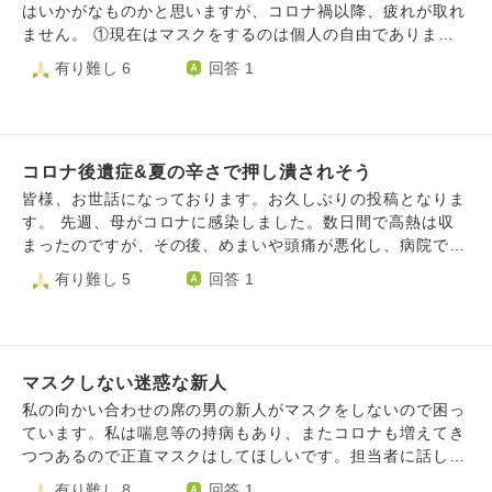
出すのもわかっています。 辛くても笑顔で過ごしたり、た
はいかがなものかと思いますが、コロナ禍以降、疲れが取れ
め息をつかないようにする解決方法ってあるのでしょうか？
ません。 ①現在はマスクをするのは個人の自由であります
が、通勤電車の中で、ノーマスクの人が平気でせきやくしゃ
有り難し 6
回答 1
みをすることへの怒り ②事務職ですが、自分以外は全員テレ
ワーク推奨で、守られていることへの会社への不信感。私の
ことは一切心配なし ③安らげない ④生きることの意欲が減
少 ⑤今を楽しむだけの人生に未来への希望があまりない 母
コロナ後遺症&夏の辛さで押し潰されそう
に相談してもなんだか根本的に考え方が違うの「考え方が暗
すぎる」と言われ、今では本音で話すこともないです。 嫌
皆様、お世話になっております。お久しぶりの投稿となりま
なら会社も嫌なら辞めるしかないと考えているのですが、生
す。 先週、母がコロナに感染しました。数日間で高熱は収
活のために通勤し、あと数年で迎える定年までの辛抱と自分
まったのですが、その後、めまいや頭痛が悪化し、病院で後
に言い聞かせています。 愚痴も一時しのぎでしかないと思
遺症と診断されました。薬をいただき、来週もう一度診察を
有り難し 5
回答 1
うので、いつも根本的解決を望んでしまい気軽に愚痴をいっ
受けるそうです。 いつもあんなにチャキチャキと、多少の
て発散などということもしません。 こんな性格なので、友
不調でも動き回って喋りまくっていた母が、1日のほとんど
達も少なく、でもいなくても不自由をしていません。強がり
を辛そうに横になって過ごしてることが信じられません。
でもありません。 なんだかとりとめもなくなってしまいま
後遺症で人生が変わってしまった方々もいらっしゃるよう
したが、希望を持つ心の持ちようをアドバイスしていただけ
マスクしない迷惑な新人
で、もし母がそうなってしまったら、と思うとかなり不安で
ないでしょうか？ どうぞよろしくお願いいたします。
す。 また、私自身は検査を受けてなかったのですが、夏バ
私の向かい合わせの席の男の新人がマスクをしないので困っ
テなのか、実は感染していてその後遺症なのか、頭がクラク
ています。私は喘息等の持病もあり、またコロナも増えてき
ラして疲れやすく、以前のような元気がありません。毎年夏
つつあるので正直マスクはしてほしいです。担当者に話しま
は元気がなくなるのですが、なんだか疲れのレベルが違う感
したが、どうも注意してないみたいです。他にも社会人じゃ
有り難し 8
回答 1