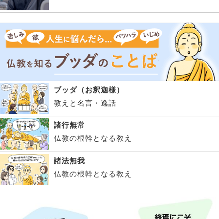
ブッダ（お釈迦様）
教えと名言・逸話
諸行無常
仏教の根幹となる教え
諸法無我
仏教の根幹となる教え