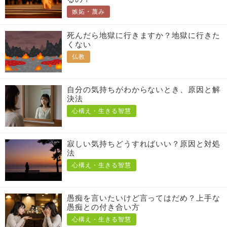
嫉妬・蔑み
死んだら地獄に行きますか？地獄に行きた
くない
仏教
自分の気持ちがわからないとき、原因と解
決法
心構え・生きる智慧
寂しい気持ちどうすればいい？原因と対処
法
心構え・生きる智慧
愚痴を言いたいけど言ってはだめ？上手な
愚痴との付き合い方
心構え・生きる智慧