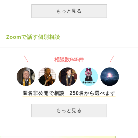
です。 コレがコロナ禍医療崩壊の現実です。コロナ禍は災
害です。本当に。 次、病院からの着信はおそらくお迎えで
もっと見る
す。悔しいですが苦しいですが、冷静に受け止め対処するし
かありません。 現場の状況が入院患者家族には一切わから
ないので、念じる事しか出来ません。 それはこの数ヶ月の
闘病期間も同様に。 我が家だけでは無く全国で起こってし
Zoomで話す個別相談
まっている現実です。 今はただただ苦しまずに眠っていて
欲しい。眠って苦しくないままお迎えが来て欲しい。その時
間が短時間であって欲しい。 この問答に目を止めて頂けた
相談数945件
お坊さま。どうか一緒に安楽を念じて頂けると嬉しいです。
檀家に入ったりしている訳では無いので(元々は浄土真宗の
檀家でしたが、住職が借金をし寺に保険金を掛けて放火して
しまいました。以来、先祖は自身供養です。) 私が今出来る
事で思い浮かんだのがこちらでのお願いでした。どうぞよろ
しくお願い致します。
匿名非公開で相談 250名から選べます
もっと見る