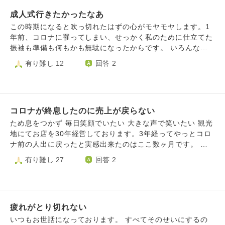
３日ほど父も検査しましたが、その際も痛いからやりたくな
成人式行きたかったなあ
いと言われました。 普段私が早く帰ってきた時、夜勤明け
や休みの時は私が家事をすることが多いです。 母の陽性か
この時期になると吹っ切れたはずの心がモヤモヤします。1
ら３日程経ったあたりから部屋にいても暇だからマスクをし
年前、コロナに罹ってしまい、せっかく私のために仕立てた
て家事をしたいと言われましたが、せめて5日はしないで欲
振袖も準備も何もかも無駄になったからです。 いろんな投
しいと伝えて、その際も部屋に篭ってばかりで暇だと言われ
稿が流れてきて、綺麗な振袖を見るたびに1年かけて宥めす
有り難し 12
回答 2
ました。 5日経ったあたりからマスクをして家事をしていい
かしてどうにか持ち直した心が、羨ましい、行きたかった、
ことを言い昨日でようやく1週間経ちました。 私の妹は在宅
悲しいという気持ちで辛くなります。浪人した人、そもそも
で仕事をしていますが、外出すると喉の痛みや頭痛が出るタ
式典が中止になった人、私以外にも行けなかった人はたくさ
イプです。 昨日一緒に外出しました、今日の朝から喉が痛
んいると思いますが、あと一歩、二日前に発症した病のせい
くはないけど乾燥すると言っていました。 いつもの感じな
コロナが終息したのに売上が戻らない
で、当日みんな着飾ってる中私はベッドにゲロを吐いていま
んじゃない？とは言いましたが、母がコロナ中の為5日過ぎ
した。 この本当に惨めな気持ちを毎年思い出して、残りの
ため息をつかず 毎日笑顔でいたい 大きな声で笑いたい 観光
たあたりから頻繁にリビングに来たからだといじけていま
長い人生生きるのでしょうか。どうしたらこの痛みを和らげ
地にてお店を30年経営しております。3年経ってやっとコロ
す。 検査してみるか提案しましたが、痛いから嫌だと言わ
ることができますか。
ナ前の人出に戻ったと実感出来たのはここ数ヶ月です。 い
れました。 最悪感染していても残っている者が感染対策を
つも観光客がいて賑やかに見えますが、遊びに来ても、大人
有り難し 27
回答 2
しっかりすれば良いと思います。 母のコロナ対応中に言わ
も子供もお金を使わなくなりました。 近隣のお店も変わら
れた事、私も仕事の連勤や家での対応、最後の妹のいじけな
ず厳しい売上と。 確かに商品やメニューを変えても、以前
どでもう疲れてしまいました。 こんな事になるのなら早く
のようには売上は戻りません。 8月がやっと売上が戻って来
言われた通り隔離を早めて全員感染すればよかったのにとも
たのも束の間、9月10月とまた前年にも満たない。 家族も変
思ってしまいました。 長くなってしまい申し訳ありませ
疲れがとり切れない
わらず応援してくれていますので(コロナで当然借金もあり)
ん。励ましの言葉を欲しいです。
閉業はせずになんとか切り抜けたいです。いつかは必ず抜け
いつもお世話になっております。 すべてそのせいにするの