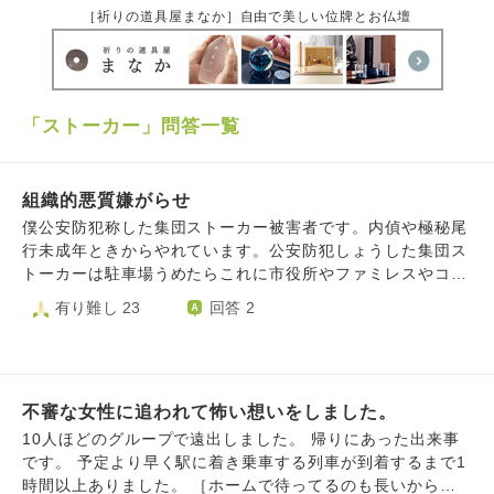
［祈りの道具屋まなか］自由で美しい位牌とお仏壇
「ストーカー」問答一覧
組織的悪質嫌がらせ
僕公安防犯称した集団ストーカー被害者です。内偵や極秘尾
行未成年ときからやれています。公安防犯しょうした集団ス
トーカーは駐車場うめたらこれに市役所やファミレスやコン
ビニや中学校や小学校や温泉やショッピングモールや百貨店
有り難し 23
回答 2
関わっています、福祉公安防犯しょうした集団ストーカーヤ
ッテイマス。おやは駐車場ふやす嫌がらせしていたのでおや
も公安防犯集団ストーカー加害者です。防犯闇バイトけいじ
ばんあさっていた存在します。ともだちヤッテイマス。監視
不審な女性に追われて怖い想いをしました。
対象なると先生嫌がらせ受けます中学監視対象嫌がらせ生活
指導先生うけました高校デモです。監視対象車両地元イベン
10人ほどのグループで遠出しました。 帰りにあった出来事
ト止まっていたので地区ぐるみ監視対象嫌がらせしている確
です。 予定より早く駅に着き乗車する列車が到着するまで1
定です。祭り嫌がらせや学校イジメや地域住民ストーカーや
時間以上ありました。 ［ホームで待ってるのも長いから駅