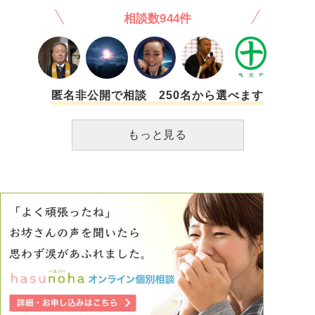
る嫌がらせjr西日本阪急阪神近鉄やれました。jr西日本保線
ると思いたい…でも、不安がぬぐい切れない。 どうしたら
の日からというものネットで性病を取り憑かれたように調べ
員のこりできたりいじめてきた同級生クラスグルや学校先生
相談数944件
気が休まりますか？
たり、元々不安症なのもあって風俗店から何かされてしまう
ストーカーうけました。交通量多い嫌がらせうけました。掲
のではないか。(ちなみに決められた中でのサービスしか受
示板注意不審者登録嫌がらせシテキマス
けていませんし本番行為みたいなものも一切行っていませ
ん)また、実家暮らしなのですが家族に浴槽等から性病が感
染して危険に晒してしまう、風俗を利用したのがバレるので
はないか。といった考えが頭から離れません。性病を疑う症
匿名非公開で相談 250名から選べます
状があったので病院へ行き、現在検査待ちの期間なのですが
本当に怖いです。毎日毎日後悔してます。母が大切に育てて
もっと見る
くれた自分の身体を、心を危険に晒す行為をした自分が憎い
です。これからどのように考え、生きていけばよいのでしょ
うか。拙く長い文章で読みづらいとは思いますが何かアドバ
イスお願いいたします。ここまで読んで頂いて有難うござい
ます。