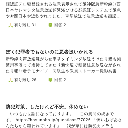
市民嫌がらせやっているアメリカ行政しょくいん自白シテイ
たは集団ストーカーでてきます。防犯ネット不審物登録され
やす嫌がらせ車両ストーカー出かけるたび受けています。大
顔認証テロ犯登録される注意表示されて阪神阪急新幹線Jr西
マス。警備員ストーカーも専門家記事載っています。いつも
るとあらゆる店舗や鉄道がいしゃ嫌がらせ受けます。にらみ
勢企業や利用している通院している精神か関与しています。
日本ヤレマシタ注意放送頻繁浴びせる顔認証システムで阪急
警備員同じ系列場所付きまといです。新幹線やしんおおさか
や盗撮攻める防犯をとりてつしているときに同級生や学校先
ぼく行政や警察から被害認めた返事あります。小1ときから
やJr西日本や近鉄やれました。車掌放送で注意放送も顔認証
えきや姫路駅やうめだ地下街やれました。顔認証行政不正登
生や鉄道がいしゃ職員やれましたJr西日本近鉄大阪メトロ阪
配達攻める防犯受けています。配達攻める防犯を撮り鉄して
システムデすネット乗っていました新幹線新快速大阪メトロ
有り難し 31
回答 2
録され行政不審者でっち上げ部署生活警察警察か公安警察で
急やれました証拠あります。鉄道会社攻める防犯証拠です。
いるときや祭りのときやれました。タクシー頻繁するやりす
神戸電鉄あおなみ線阪急能勢電やれます。地域からぼくはよ
す。新在家本町南八代北条辻井まつり練習やってない南八代
防犯ネット登録されると頻繁宅配遭遇すふ嫌がらせ受けま
ぎ防犯パトロール嫌がらせ受けています。グーグルマップア
うしょうきから攻める防犯受けています。メンタルヤレテイ
巨漢足ひからないや新在家本町屋台巡行みこし衣装着ないや
す。Jr西日本阪急阪神大阪メトロ危険物持ち込み痴漢黄色線
ラユル店舗や施設ヤこうきょうきょう施設がこんざつしてい
マス。撮り鉄していたら同級生や担当教員ストーカーしてき
まつり練習警戒八代本町2丁目こえださい嫌がらせうけまし
歩きスマホやってないのに防犯放送嫌がらせ大阪駅や柏原駅
るまちぐるみ攻める防犯間違えないと思います。グーグルマ
て睨み嫌がらせ受けました。父親や母親嫌がらせ受けていま
た朝日明神社服が長いなど明らかに嫌がらせうけました
や西九条駅や関目駅やあらゆる鉄道がいしゃやれます。新快
ップ乗っていました。父親や母親頻繁うろつく集団ストーカ
ぼく犯罪者でもないのに悪者扱いかれる
す。集団ストーカー記載かんして元国会議員さんや権力者繋
速でも不審行為や不審物放送顔認証嫌がらせを新快速や阪急
ーシテキマシタ。スマホタイミング親が嫌がらせしてきま
がる人が集団ストーカー国家犯罪いっています。友だち行政
新幹線肉声放送嫌がらせ車掌タイミング放送うけたり親も頻
電車や大阪メトロや近鉄やれました鉄道がいしゃテロップで
す。父親わざ深夜何回もトイレおきてくる嫌がらせ親が24時
テレグラム集団ストーカー依頼くるじはくしてて行政職員ぼ
繁用事装って虐待してきたり新快速で頻繁注意放送ながされ
危険物持ち込みなど嫌がらせテロ犯登録嫌がらせ表示嫌がら
間監視してきますある警察礼状なし犯罪歴ないのに24時間監
くに嫌がらせしろ指示あったじはくしています。撮り鉄して
たり犯罪者デモナイノニ同級生や教員ストーカー撮影妨害う
せ受けます。学校いじめうけたり父親に頻繁は磨きやトイレ
視受けています。学校いじめや学生遭遇不審者登録嫌がらせ
いたら清掃員がゴミ拾い掃き掃除攻める防犯どこ鉄道会社い
けましたストーカーしてきた集団ストーカー加害者と被害者
有り難し 26
回答 2
行く防犯嫌がらせやアンカリング受けます。親からぎゃくた
などホテルまで学生たち不審者登録嫌がらせしてきます。近
っても嫌がらせ受けます。清掃員待ち伏せ顔認証システムを
内偵わかりましたやりすぎ防犯パトロールのっています知り
いうけています。反対車線車列頻繁するサンデーストーキン
くとかです。集団ストーカー加害者きいたのは国家機密プロ
あらゆる鉄道会社やれます。車掌放送発車放送嫌がらせを阪
合った人おしえてくれましたぼく集団ストーカー被害者加害
グ嫌がらせうけています。加害者被害者引用してこれサンデ
ジェクトです国家犯罪だと言うことで関係者アカウントにも
神阪急近鉄Jr西日本ヤレマシタ。しかも保線のひと車内みは
者ジハクシテイマス顔認証登録されると掃除嫌がらせうける
ーストーキングですね自白シテイマス。車列頻繁するサンデ
書きこまれています。父親と母親に部屋いるだけ頻繁うろつ
ってきたりなつのったら車掌暖房してきたりとあるラッピン
ので撮り鉄しているだけ近鉄阪急阪神京阪近鉄清掃員頻繁掃
ーストーキングという集団ストーカーです。父親と母親虐待
く集ストうけます。犯罪歴ないのに怪しいりゆうだけ警戒う
グために我慢していましたがメンタルやれました。新幹線警
防犯対策、したけれど不安。休めない
除xでのっている清掃員付きまといなどjr西日本や阪急や京阪
うけています。頻繁トラックとおる監視うけています
けます。父親と母親頻繁うろつく集団ストーカーうけます。
備員頻繁すれ違い嫌がらせしてきたり顔認証システム嫌がら
や阪神や近鉄や新幹線やjr東日本で犯罪者ないのに顔認証嫌
いつもお世話になっております。 この質問の続きで
たいみんぐとああけしめ嫌がらせおやがしてきます犯罪歴な
せ受けました。父親と母親一日中タイミングよく元議員さん
がらせうけました。犯罪者ないのに新快速や奈良駅や 大阪
す。 https://hasunoha.jp/questions/77026 「怖いおばあさ
いのに虐待してきます。トラック数十台しゃれつ頻繁するの
いっておられるタイミングドア開け閉めしてきたので父親と
駅やヒメジエキで犯罪者でもないのに肉声嫌がらせやわざと
んたちから狙われています」 我が家には防犯カメラも付