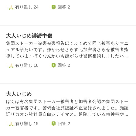
地域住民騒音や宗教信者ストーキング公安嫌がらせや監視対
直結の商業施設で各々時間つぶそう］ 10分前に改札口で待
有り難し 24
回答 2
象嫌がらせや顔認証やふくし嫌がらせや塾講師ストーカーや
ち合わせとなりました。 私は二人と一緒に店舗見て歩いて
先生同級生ストーカー運送嫌がらせなどすべて加害者うらで
るとグループのほかの人たちと出会った。 この人たちは
つなかっています。意図的不幸引き起こていました。交通量
［まだ早いけど改札口に戻ろうと思う］と話し私と一緒に行
ふえる公安しょうした防犯嫌がらせです。交通量ふやすばい
動してる二人も［私たちも一緒に戻る］と話しました。 私
と有ります。加害者ネットワークつなかっていて無断僕こと
大人いじめ誹謗中傷
はまだ少し見たくて一人で見て歩きました。 女性が無言で
個人不正共有サレテイル事実ですこのネットワーク防犯ネッ
歩いて来てすれ違う前に［ダッサァ！］と口汚く言われまし
集団ストーカー被害被害報告ぼくふくめて同じ被害ありマニ
トワーク＝公安共有者ネットワーク不正無断共有されていま
た。 私は知らない人から［ダサァ！］［ダッサ！］とよく
ュアル診たいです。嫌がらせさらす元加害者さらせ被害者指
す。訪問看護矢計画相談員やグループホーム嫌がらせ受けま
言われてしまうんです。 女性を無視して別の売り場を見ま
導していますぼくなんかいも嫌がらせ警察相談しましたハム
すこいつら嫌がらせも公安防犯ストーキング間違えないで
した。 横1メートル？奥行50センチ？くらいの大きさのテー
嫌がらせ集団ストーカーバイトジェスチャー父親や母おや計
有り難し 18
回答 2
す。トラック反対車線頻繁すれ違いユーチューブ載っていま
ブルの盤面の奥に小さな棚が置いてあって小物を並べて展示
画相談員や訪問看護やディケアや利用している福祉やディケ
す僕をおんなじことされています。反対車線交通量渋滞など
してありました。 小物を見てる途中で気が付いたんです。
アスタッフや同級生など証拠あります。住んでいる地区よう
です宅配にもやりすぎ防犯パトロール嫌がらせ受けていま
目線を上げるとテーブルの向かい側にさっき［ダッサァ！］
しょうきから公安誹謗中傷承けています。地元まつりようし
す。まちぐる見嫌がらせ受けています。村八分嫌がらせ子ど
って言ってきた女性がたたずんでいて私の顔を真っすぐ見て
ょうきから嫌がらせ受けましたまつり嫌がらせ指導している
もときから受けています。学校いじめうけ訪問看護や計画相
て目が合いました。 女性は40歳代半ばくらいに見えて目を
大人いじめ
公安警察です。公安警察による誹謗中傷と承けています。不
談員や精神科嫌がらせ受けています。交通量ふえる防犯嫌が
見開いて口を開いてニタニタ笑ってました。 みんなのとこ
審者情報流されている乗っている確認しました公安警察と防
ぼくは有名集団ストーカー被害者と加害者公認の集団ストー
らせです。車とめる公安共有者特徴です。これを利用してい
ろに戻ろうと思いすぐ店から出て改札口を目指しました。
犯パトロールに誹謗中傷事件でっち上げ犯罪者という誹謗中
カー被害者です。警備会社顔認証不正登録されました。顔認
る福祉やグループホームや精神科や同級生やれましたこの人
駅構内の出入り口付近まで歩いて何気なく後ろを見るとさっ
傷受けます。自宅防犯パトロール宅配通過する不審者登録嫌
証リカオン社社員自白シテイマス。通院している精神科や家
たち公安協力者です行政市民かんしている確認法法まであり
きの女性が暗く陰のある雰囲気でニヤニヤ笑いこっちに向か
がらせ受けました。ヤマトや佐川や生協や新聞配達やれまし
族も嫌がらせ加担しています。トラック頻繁とおる集団スト
有り難し 19
回答 2
ます行政車両つかいまし場合行政ぼく監視しているしょうこ
い歩いてました。 待ち合わせ時間にじゅうぶん間に合い改
た。頻繁トラック遭遇するのは防犯しょうした嫌がらせで
ーカーですこの嫌がらせ加担していたのはオリンタルベーカ
です。精神科集団ストーカー企業つなかっているのでグルで
札口には先に戻った人たちがいましたがまだ戻ってきてない
す。精神科や同級生や自治会なド関与しています…親族やい
リーと知らない運送やコカコーラや近く土建屋やゴミ収縮や