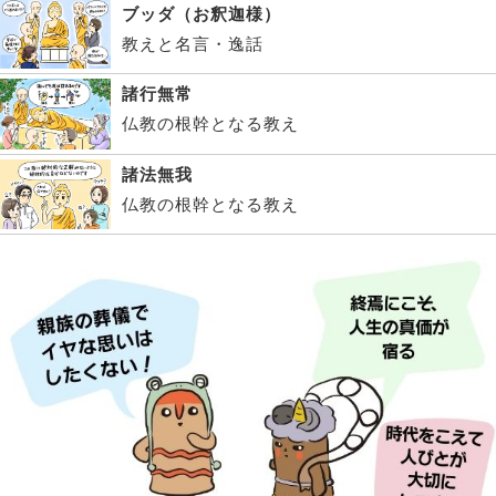
ブッダ（お釈迦様）
教えと名言・逸話
諸行無常
仏教の根幹となる教え
諸法無我
仏教の根幹となる教え