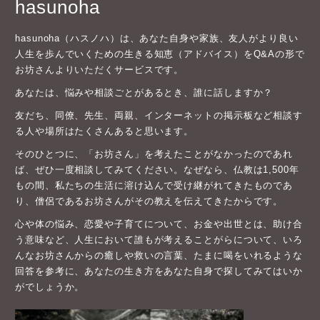
hasunoha
hasunoha（ハスノハ）は、あなた自身や家族、友人がより良い
人生を歩んでいくための生きる知恵（アドバイス）をQ&Aの形で
お坊さんよりいただくサービスです。
あなたは、悩みや相談ごとがあるとき、誰に話しますか？
友だち、同僚、先生、両親、インターネットの掲示板など相談す
る人や場所はたくさんあると思います。
そのひとつに、「お坊さん」を考えたことがなかったのであれ
ば、ぜひ一度相談してみてください。なぜなら、仏教は1,500年
もの間、私たちの生活に溶け込んで受け継がれてきたものであ
り、僧侶であるお坊さんがその教えを伝えてきたからです。
心や体の悩み、恋愛や子育てについて、お金や出世とは、助け合
う意味など、人生において誰もが考えることがらについて、いろ
んなお坊さんからの癒しや救いの言葉、たまに喝をいれるような
回答を参考に、あなたの生き方をあなた自身で探してみてはいか
がでしょうか。