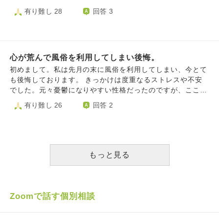
も集団ストーカーです。おや車乗るときのりゴわるくしたり
母親意図的通行ふやしたり父親台所タバコすうアンカリング
のりごちわざとする反対車線交通量増える嫌がらせです。い
いており、管理会社にも 連絡して「防犯カメラ作動中」の
有り難し 28
回答 3
被害者しっててもみかたなってくません渋滞攻める防犯あら
してきたり父親ロジハラ受けます。ロジハラとははんろんし
じめてきた同級生や近くどけんやかぜのもりであさから晩ま
札を、道路沿いの 塀と門柱に貼ってもらいました。 警察
ゆる場所うけますおやまで不審者登録嫌がらせしてきます。
ていいくしたりすることです元議員さん車両ストーカーや専
で空吹かし集団ストーカうけました。生活安全部犯罪者でっ
にも相談したら、 「本当に何かされてからでは遅いので、
頻繁トラックとおる嫌がらせしてきます。
門家逆カスハラなど記事あるのに父親嘘知識ロジハラしてい
ち上げられました犯罪者というかこみつけたのでぼく犯罪者
次に覗かれたら 通報して」 と言われました。管理会社の担
いくしたり父親友だちけされりFacebookやx人間関係破壊し
したかのに誹謗中傷や父親が頻繁どうかSNSやスマホだけで
当者さんと防犯カメラを チェックし、だいたい通る時間が
たりホカノヒトユーチューブ引用見ているのに父親ユーチュ
タイミングよく嫌がらせしてきます。反対車線交通量増える
心が荒んで風俗を利用してしまい後悔。
分かったので、わざと 掃除の時間をぶつけ、覗かれたら通
ーブ引用ちょっさけん称してけしてきたりあきらかに人権侵
防犯しょうした嫌がらせこの嫌がらせに通院精神科バスや利
報できる心づもりを 作っています。 しかし、彼女は毎日
初めまして。私は先月の末に風俗を利用してしまい、今とて
害デス父親おこってちゅういしたら今も無視受けています父
用している福祉や担当教員や父親や同級生やいじめ同級生な
通らないのです。逆に不安で休め ません。毎日通ってくれ
も後悔しております。 きっかけは度重なるストレスや不安
あきらかにおかしいです。新幹線撮り鉄していたら頻繁出入
どやれました。あらゆる鉄道混雑する嫌がらせトイレ清掃嫌
れば 「不審な女が私の管理するアパートを覗いている。特
でした。元々憂鬱になりやすい性格だったのですが、ここ
り警備員攻める防犯してきたり父親と母親部屋いるだけ頻繁
がらせ探偵事務所嫌がらせのっています。jr西日本高速道路p
徴は…」 と即座に通報できるのですが。いつ来るかわから
1、2年程の家庭の事、仕事の事で心をかなり病んでおり「長
有り難し 26
回答 2
トイレようじふりしてウロツク父親不自然タイミング歯磨き
a近鉄阪急阪神jr西日本阪急神戸電鉄新幹線やれました。柏原
ない不安です。 この2週間の間、髪も抜けたし熱も出まし
生きして何になるのだろう」「早く死んでしまいたい」とよ
してきたり父親と母親犯罪者デモナイノ人権侵害受けていま
駅頻繁注意放送嫌がらせや嵯峨野線などやれました。犯罪者
た。食欲も 増しました。パーソナルジムの先生からは 「ス
く考えていました。またうつ病のような症状もあり何をして
す人工渋滞は攻める防犯デス。対向車でもよくやれます。利
ないのに人権侵害浮けています自衛隊嫌がらせしてくるのは
トレスでコンディションが悪化し、食欲が増しています」
いても楽しさが少なくなって心が空っぽになっているようで
用している福祉や父親や母親や精神科やディケア利用者スタ
犯罪者ないのにぼくに軍事作戦フトウコウイ憲法シテイマ
と言われ、「大丈夫ですか！？」と本気で心配されました。
した。 いつからかインターネットの風俗のサイトを毎日の
ッフや同級生や運送や土建業やヤレマシタ。利用している訪
ス。資料加害者のひともらいました。鉄道混雑する嫌がらせ
「防犯カメラ作動中」の札が貼ってあれば、いくらかは
ように見るようになっていました。癒しや心の隙間を埋めて
もっと見る
問看護や相談員タイミングよく訪問してきます
加害者大量動員されています。撮り鉄していると学校先生や
抑止力になると思いたいです。（実際、本当に防犯カメラが
貰うことを求めていたんだと思います。そして、冒頭にも書
同級生にらみうけたり山陽電鉄阪急けいはん阪神大阪メトロ
ついている） 何せ陰謀論者というものは、自分と違う考
いた通り先月末風俗(デリヘル)を利用してしまいました…。
注意頻繁放送嫌がらせうけました。反対車線混雑ゴミ収集車
えの人間を 徹底的に攻撃します。アメリカではバイデン大
行為が終わった後、とてつもない後悔と家族に対する罪悪感
や運送土建屋タクシーバスなど頻繁x書き込みある嫌がらせ
統領が 当選した際に議場が襲撃され、わが国ではコロナワ
が押し寄せてきました。ホテルからの帰り道、車道の方へ一
Zoomで話す個別相談
うけました。車掌タイミング放送してきたり近く土建屋や運
クチン 接種会場の小児科医院が業務妨害を受けました。
歩足を踏み出しました。踏みとどまりましたが自殺も考えま
送しらない遠い土建屋車掌嫌がらせで発車放送Xかきこみあ
防犯カメラ付けてるぞ！とアピールすることで、 抑止にな
した。猛省し二度と風俗には行かないと誓いました。ただそ