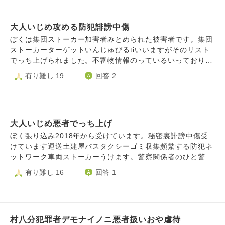
すおやはsnsふぉろーさくじょして人間関係はかいする隠蔽
人もいるようでした。 先に戻っている人たちはおしゃべり
じめ同級生など配達攻める防犯うけました。清掃員つきまと
佐川ヤマト宅配トラックヤレマシタ撮り鉄しているときもゴ
工作してきます。主治医ごしんされ人生うばれました
していて私はこの人たちの横に立ちグループに合流しまし
いどこに言っても遭遇する防犯ﾈっとわーく嫌がらせ受けま
ミ収集運送土建屋ヤレマシタ会社名わかりません。精神科で
た。 例の女性を見るとこっちに向かって歩いて来てて体感3
さしたゴミ拾い嫌がらせ不審者登録嫌がらせおやや鉄道会社
大人いじめ攻める防犯誹謗中傷
も知らないうんそや頻繁とおる集ストうけました。このトラ
メートルくらい？まで女性が近づいてきたんです。 先に戻
清掃員撮り鉄していたらやれました。コンビニやファミレス
ック頻繁ほてるコンビニや駅待っているときや撮り鉄してい
ぼくは集団ストーカー加害者みとめられた被害者です。集団
ってる人たちの一人が私に［何見た？何か買った？］と話し
や商業施設や通院精神科などアラユル場所施設トラック頻繁
るときや電車まっているときやロータリ商業施設待っている
ストーカーターゲットいんじゅびるtiいいますがそのリスト
かけてきて彼女のほうを向いて［何も買わなかった］と答え
する防犯嫌がらせお金目当てかんよしています。駅員頻繁す
ときヤレマシタ。証拠撮影シテイマス。親もわざとみえるよ
でっち上げられました。不審物情報のっているいっており行
ました。 また不審な女性がいるほうを見てみると元来た道
る攻める防犯を近鉄ヤJR西日本や東海新幹線やれました。地
うしていたので頻繁トラックとおる集スト加担しています。
政防犯関係者事件でっち上げ誹謗中傷する嫌がらせうけてい
有り難し 19
回答 2
を全速力で走って戻っていく女性の後ろ姿が見えました。
元自治会役員頻繁トラックする防犯嫌がらせ関与していま
いじめ主犯格や現在自治会役員同級生ところにも止まってい
ます。父親と母親虐待うけておりだれも見方いません。ぼく
あっという間に姿が見えなくなりました。 仲間に話しかけ
す。まつりでの詳しくいえません嫌がらせうけます店舗嫌が
たので同級生も頻繁トラックとおる集団ストーカー加担して
は人権侵害うけています。父親頻繁ドアあけしめしてきたり
られたから私が一人じゃないってわかったから追いかけるの
らせ実在します。店舗店長しじきてアルバイトの人嫌がらせ
います。隣人もです。運送土建屋タクシーバス頻繁する嫌が
スマホタイミング嫌がらせしてきたりわざとはやくかえっえ
をやめたのかなと思います。 女性の目的は何でしょう？ 何
している自白しています防犯パトロールや企業車つみない市
らせ運送車列頻繁する嫌がらせうけています。頻繁清掃員く
きたり休日仕事ときもわざとはなくかえってきたりあきらか
故私はいつも不審人物に目をつけられてしまうの？ 本当に
民嫌がらせしています。ググールマップアラユル場所トラッ
る嫌がらせ阪急梅田Jr西日本大阪駅阪急うめだ山陽姫路新幹
大人いじめ悪者でっち上げ
にぼく監視シテイマス。父親にスマホいじるだけスマホわる
怖かったです。 よろしくお願いいたします。
ク止まっており意図的トラックふやす防犯嫌がらせ証拠あり
線新大阪駅やれました神戸電鉄でもです上鉄道会社頻繁清掃
いことなんてしてないのにスマホタイミング嫌がらせシテキ
ぼく張り込み2018年から受けています。秘密裏誹謗中傷受
ます。ファミレスやコンビニや百貨店やショッピングモール
員待ち伏せやれました行政集団ストーカーおかねめあてやっ
マシタ。訪問看護や計画相談員や宅配などやれます.元議員
けています運送土建屋バスタクシーゴミ収集頻繁する防犯ネ
トラックふやす嫌がらせ協力しています。おやから嫌がらせ
ている証拠あります。ぼく嫌がらせ防犯加害者から提供され
さんいわれているタイミングドアあけしめ父親一日中してき
ットワーク車両ストーカーうけます。警察関係者のひと警視
うけますトイレ行く前はいっきたり頻繁歯磨き台所いく嫌が
た英語あります。公的かん集スとシテイマス。防犯利権目当
ます。ぼく自身犯罪行為してないのに嫌がらせうけます。父
庁勤務のひとが防犯ネットワーク登録されている自白してい
有り難し 16
回答 1
らせなどうけます。鉄道会社車掌発車放送してきたり嫌がら
てです。福祉や病院攻める防犯やっているから精神科や福祉
親集団ストーカー加害者自白けしたり人間関係はかいして友
ます。顔認証不審者登録もです。デマ流布生活安全警察や警
せうけます。
も嫌がらせ加害者です。不審者情報のっており生活警察局と
達いないとばかしたりケータイひめもづけてけしたり被害隠
備会社可能性たかいです。顔認証みて接客業嫌がらせしてい
生活警察部と防犯パトロールと生活警察課犯罪者誹謗中傷う
蔽したり元攻める防犯元加害者嫌がらせさらせ指導していま
る様子在ります。ぼく嫌がらせしてきた同級生被害者調査集
けています。スクショあります。友達提供してくれました。
す。宅配や土建屋や運送頻繁する集団ストーカーうけていま
団ストーカー加害者分かっています大規模車両ストーカーは
集団ストーカー企業やっているし告発2020ねんにあり行政
す。ネット調べると運送土建屋宅配頻繁するのは嫌がらせま
村八分犯罪者デモナイノニ悪者扱いおや虐待
大勢企業参加しています。トラックバスしゃれつすれ違い増