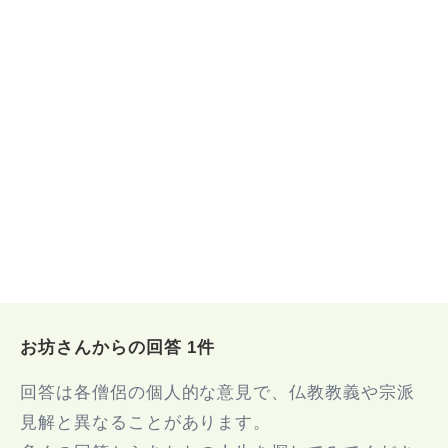
ス性の病気で消化器を悪くし通院中。転職を決意するも解雇
された会社を思い出しては恨んでしまう気持ちが止められな
いです。
お坊さんからの回答 1件
回答は各僧侶の個人的な意見で、仏教教義や宗派
見解と異なることがあります。