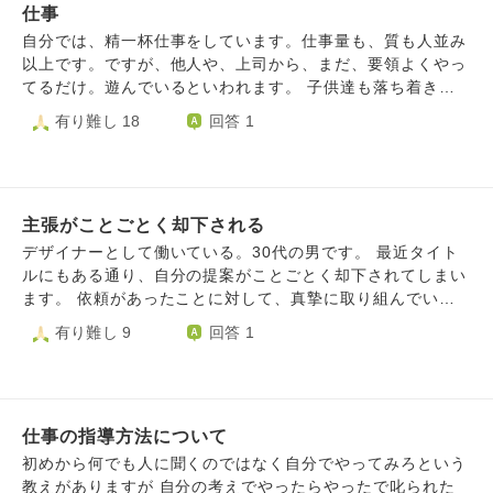
わいそう、だから大人になりきれないし、ダメなんだよ」と
仕事
ですが、もやっとします。 また、私自身、かなり努力して
言われ、他の人にも笑われてしまいました。 恥ずかし
企業の正社員（本社・総合職）として入社したのですが、そ
自分では、精一杯仕事をしています。仕事量も、質も人並み
い...。でも、自業自得です。空気を読まずに、自分の世界観
の配属先（現場）が、年間休日100日以下は当たり前、お客
以上です。ですが、他人や、上司から、まだ、要領よくやっ
が強い言葉を言って、気取ってるように見られてしまった
様からのセクハラも我慢しろ、休憩時間は少なく書け、残業
てるだけ。遊んでいるといわれます。 子供達も落ち着きま
し、そもそも考え方も間違ってたかも... 本当なら、周りに
も当たり前な、なんとも「昭和」な職場で、気持ちに余裕が
したから、もう、休んでいいですか。
有り難し 18
回答 1
あわせるべきだったし、自分の世界観や価値観をいきなり外
ありません。 そこにきて父親の解雇。家に帰っても父母は
に出して不思議ちゃんみたいに見られるリスクを考えるべき
ギスギスしているし、少ない休日も就活サポートに潰れてし
だったんです。 もちろん会社の人には「どうしてそんなに
まうこともあります。疲れました。どうすればいいのでしょ
強い言葉を使うのか」という思いになりますが、そんな自分
うか。 ②上司の妊娠、病気療養…度重なるフォローに疲れま
が罪に開き直って甘えているようで嫌です。 謝ろうにもい
した。 →初年度、教育担当の上司が妊娠して、つわりで頻
主張がことごとく却下される
きなり謝るのは不自然な気がするし、何よりパワハラが流行
繁に仕事を欠席するようになりました。訳も分からないまま
デザイナーとして働いている。30代の男です。 最近タイト
っていて、ウェーイではない人がすぐ辞めるような会社なの
仕事に放り込まれ、何とか見様見真似で一通り仕事はできる
ルにもある通り、自分の提案がことごとく却下されてしまい
で、次のターゲットにされないか不安です(こんな自己保身
ようになりました。しかし、釈然としません。 そして今
ます。 依頼があったことに対して、真摯に取り組んでいま
の不安を持ってしまう自分も恥ずかしい!) このあと会社では
年、また別の上司が大病をして長期間休みました。管理職で
す。 クライアントが伝えたいことは『何か』を考え、伝え
有り難し 9
回答 1
どのように振る舞うべきでしょうか...。 恥ずかしさを乗り
多くの仕事を抱えている方でした。そのフォローを任され、
たい人へ最善の アウトプットをすることが、デザイナーの
越える方法についてもご教示いただきたいです。
質問できる人もおらず、毎日死ぬような思いで仕事をし、何
本懐と信じてやってきています。 そのため、クライアント
とか回している状況でした。 しかし復帰してきた上司は
には言われたまま作る、というような 右から左のような仕
「ありがとう」や「ごめんね」の一言もなく、「あれが出来
事ではなく、デザイナーとして意見を言うようにしていま
てない」「これはやり方が違う」など文句ばかり言うので
仕事の指導方法について
す。 その際、注意していることとして ・言葉を選んで、相
す。 本来、妊娠や病気をした上司は悪くないはずです。 し
手を気遣いながら理由を述べている。 ・デザインを見る側
初めから何でも人に聞くのではなく自分でやってみろという
かし、なぜこんなに他人のフォローに疲れなくてはいけない
の立場で意見する。 ・プロのデザイナーとしての意見を述
教えがありますが 自分の考えでやったらやったで叱られた