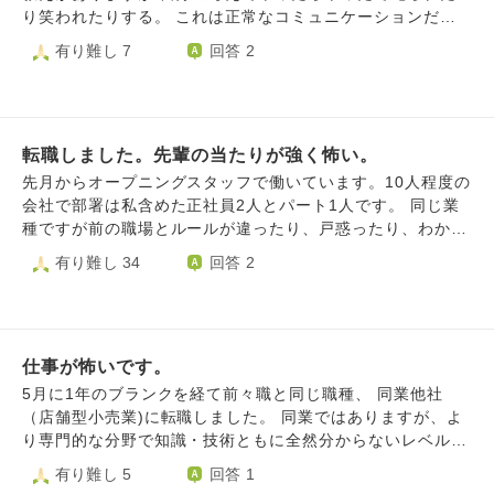
のか。 「助け合い」とは言えども、自分ばかりが辛いよう
べている。 以上を肝に銘じて、やりとりしています。 しか
り笑われたりする。 これは正常なコミュニケーションだと
に思ってしまいます。 今後このような場面に出会ってしま
し、帰ってくる返答は 特に理由を感じず、言われた通りに
思いますか？
有り難し 7
回答 2
ったとき、同じように頑張らなくてはいけませんか？自己犠
やって。というものばかり なぜ？という疑問を感じながら
牲と言えば聞こえはいいですが、当然辛いししんどいです。
作業しなければならないのが苦痛です。 理由さえあれば、
また、独立する準備もしておりますが、今の鬱々とした状況
修正するのは苦痛ではありません。 『プロのデザイナーと
から脱却するために、その他に私がするべきことは何でしょ
しての意見』 この部分が、ただの融通の効かない、頑固な
うか？ 漠然とした質問になってしまい申し訳ございませ
人間として処理されているのでは？ というのも不安でたま
転職しました。先輩の当たりが強く怖い。
ん。 どうぞよろしくお願い致します。
りません。 職業柄、そういう人間が多いのも事実ですが、
先月からオープニングスタッフで働いています。10人程度の
私は人の意見を聞いてくれないのは あなた方では？とそう
会社で部署は私含めた正社員2人とパート1人です。 同じ業
思ってさえしまいます。 人に意見を聞いてもらうのに私が
種ですが前の職場とルールが違ったり、戸惑ったり、わから
足りない部分とはなんでしょうか。 稚拙な悩みで恐縮です
ないことがおおく先輩に聞いて仕事をしています。私がミス
有り難し 34
回答 2
が、気持ちを吐き出したくご相談でした。
をするたびに怒られ、最初は間違った私が悪い次は間違わな
いようにしようと思ってい、わからないとこや確認のために
聞くと「そんなの常識でしょ。どうやって働いてたの」「ど
うしてできないの」「自分で考えて仕事をして」と否定され
仕事が怖いです。
て頭が真っ白になり何も考えられなくなり自分でもどうして
いいかわからなくなります。 今までできていたことが急に
5月に1年のブランクを経て前々職と同じ職種、 同業他社
できなくなったり、私が間違っているのかな？おかしいのか
（店舗型小売業)に転職しました。 同業ではありますが、よ
な？と不安になります。 いつも戻ってきた書類を置く場所
り専門的な分野で知識・技術ともに全然分からないレベルで
に書類があり私が片付けると、「まだそれ確認してもらって
辛いです。 知識や技術については自分のレベルが足りない
有り難し 5
回答 1
ない。何で勝手なことするの。」などと怒られたり、私にだ
だけなので、休憩時間や休日には勉強を行なっているのです