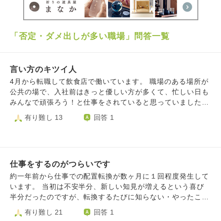
「否定・ダメ出しが多い職場」問答一覧
言い方のキツイ人
4月から転職して飲食店で働いています。 職場のある場所が
公共の場で、入社前はきっと優しい方が多くて、忙しい日も
みんなで頑張ろう！と仕事をされていると思っていました。
(もちろん私の勝手な思い込みであるのですが) 実際は、同僚
有り難し 13
回答 1
の方３名全員が、質問をしたり、確認をするたびに「当たり
前ですよね！？」「常識です！！」「今はそんなこと考えな
くていいです！」の一言がキツイ調子で必ず入ります。 3人
の考え方や仕事の流れも同じではなく、ペアで仕事をすると
仕事をするのがつらいです
きは、それぞれに合わせつつ不慣れな業務もこなさねばなら
ず、仕事以外の面での負荷が日々募っていきます。 一年の
約一年前から仕事での配置転換が数ヶ月に１回程度発生して
契約なので、来年には辞める、とばかり考えています。 な
います。 当初は不安半分、新しい知見が増えるという喜び
んなら病気になれば、プライベートでなにか起きれば辞めら
半分だったのですが、転換するたびに知らない・やったこと
れる、と毎日そういった調べ物ばかりして、帰宅中から寝る
ないことを経験ある人と同じようにできることを求められて
有り難し 21
回答 1
までに、一度は突然涙が出てきます。 質問になっていなく
います。 同僚からは「こんなことも解らないんですか？」