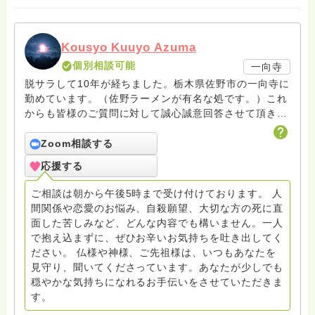
Kousyo Kuuyo Azuma
個別相談可能
一向寺
脱サラして10年が経ちました。栃木県佐野市の一向寺に
勤めています。（佐野ラーメンが有名な処です。）これ
からも皆様のご質問に対して誠心誠意回答させて頂きた
いと存じます。まだまだ修行中の身ですので至らぬ点あ
ろうかとは存じますが共に精進して参りましょうね。お
Zoom相談する
寺にもお気軽に遊びに来てください。
応援する
ご相談は朝から午後5時まで受け付けております。 人
間関係や恋愛のお悩み、自殺願望、大切な方の死に直
面した苦しみなど、どんな内容でも構いません。一人
で抱え込まずに、ぜひお辛いお気持ちを吐き出してく
ださい。 仏様や神様、ご先祖様は、いつもあなたを
見守り、聞いてくださっています。あなたが少しでも
穏やかな気持ちになれるお手伝いをさせていただきま
す。