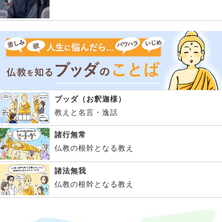
ブッダ（お釈迦様）
教えと名言・逸話
諸行無常
仏教の根幹となる教え
諸法無我
仏教の根幹となる教え