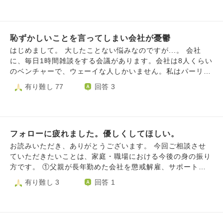
てごめんなさい。 ただ、自分をどうしていいかがわかりま
と言われ、時間がかかってしまうとそのことを怒られてしま
せん。
うことを繰り返しているうちに、夜も眠れず集中できず、ど
んどん仕事の精度が悪くなっていって、ここ最近は以前と考
恥ずかしいことを言ってしまい会社が憂鬱
えるとありえないような凡ミスを繰り返してしまい、また残
業を重ね、疲労し、怒られ・・・というサイクルに入ってし
はじめまして。 大したことない悩みなのですが...。 会社
まいました。 上司に相談したところ「仕事の進め方が悪い
に、毎日1時間雑談をする会議があります。会社は8人くらい
からでは？」という話になり、私自身の努力目標をあげると
のベンチャーで、ウェーイな人しかいません。私はパーリー
いうことになりました。しかし無理があって、いま仕事をす
ピーポーじゃないのでいつも目立たないように仕事だけがん
有り難し 77
回答 3
ることがとても憂鬱になってしまいました。先日母が亡くな
ばってます。 が、先日雑談の会議でストレス解消法を順番
ったこともあって、精神的にかなりつらいです。 正直、も
に発表していくことになり、ついウッカリ悪い癖が出て「人
う逃げ出したい。しかし休職や転職をすると今後の収入に影
生や人間は思い通りに行くような良いものでもないし、人間
響しそうである、いまの状態でそもそも転職できるのだろう
は自分含めどうしようもないので(この言い方、キモ!)あまり
か、といった将来への不安が大きくなってしまい、何もでき
フォローに疲れました。優しくしてほしい。
自分の失敗や他人のことに執着しないように考え方を変え
ないまま過ごしています。 甘えと言われるかも知れません
る」とキモイマジレスをしてしまいました。みんな「彼氏と
お読みいただき、ありがとうございます。 今回ご相談させ
が、何かひとつ踏み出すためにお導きいただけますでしょう
会う」とか「犬を撫でる」とか言ってるのに...。 空気が読
ていただきたいことは、家庭・職場における今後の身の振り
か。
めない発言だったと思います。 とっさの発言だったので、
方です。 ①父親が長年勤めた会社を懲戒解雇、サポートに疲
自分でもどうしてそんなこと言っちゃったのか分かりませ
れました。 →父親は再就職先を探し中です。父は、今主流
有り難し 3
回答 1
ん。なにはともあれ空気が読めない自分が情けないです。
のネットでの就活に疎いので、私も出来る限り手伝っていま
結果は、会社の人に「あなたはよっぽど色んなものに執着し
す。しかし、年齢もありなかなか結果に結びつきません。
てるからそんな考え方をするんだね。もしかして認められる
そもそも、どうしてそこまで重い処分になったのか、理由も
ことに飢えてるのかな?自分のこと特別だと思ってそうでか
知らされていません。話せない気持ちもわからなくはないの