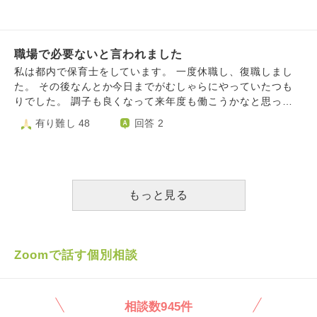
け連絡がなく知らないうちに書類や処理工程が増えているこ
が、 初日からレジ操作や開店業務すら教えられず、 商品在
とも多く聞くと怒られます。 そして聞こえてないと思って
庫の場所や書類の記入方法など日々の業務について質問して
いるのか裏で私のミスを他部署の人に楽しそうに報告し笑っ
もふわっとした回答でしか答えてくれなかったり、あっちと
ているのが聞こえ泣きたくなります。 大きな舌打ち、睨ま
職場で必要ないと言われました
指を指すだけだったりでミスも多く常に怒られてしまいま
れたり、何度も怒られるうちにその人に対しての恐怖心が増
す。 (メモも必ず取るようにしています) 新しい業務を覚え
私は都内で保育士をしています。 一度休職し、復職しまし
え、萎縮してしまい、気を付けても更にミスを重ねてしまう
る時は必ず、 教わってない業務について 何故出来ていな
た。 その後なんとか今日までがむしゃらにやっていたつも
という悪循環に陥っていると思います。 いまは努力しミス
い！？と怒られ、それで覚える…といった具合です。 マニ
りでした。 調子も良くなって来年度も働こうかなと思って
を減らさないとと思いますが、頑張りたくても上手くいか
ュアルも無いため自習も出来ず、質問しても流されるので、
いたのですが、それを話し合いで話すと、 子どもに対して
有り難し 48
回答 2
ず、帰っても疲れてやる気が出ず吐き気があり食欲もない。
基本は他の人が行っている方法を見てマネしてる状態です。
の目標があるのにその目標に対して子どもたちへの接し方に
疲れて寝たくても寝付けない日々です。親に相談すると励ま
転職したばかりなので頑張りたいのですが 最近仕事に対し
何も感じられない、復職してからの周りへの感謝が感じられ
してくれますが、その分心配や迷惑をかけて申し訳なくてお
て怖いと思うようになってきました…。
ない、仕事を軽視している、上司に対しても周りの人に対し
風呂や寝る時に自然に涙が出てきます。 どうしたら上手く
ても、 と言われました。 ショックでした。復職して自分な
仕事ができるのでしょうか。どうしたら先輩といい関係がき
りに頑張ってたつもりだったみたいです。 あなたの信頼度
もっと見る
ずけるのでしょうか。身体的にも辛いけどどこの病院に行っ
はない、これからもやっていけるのか、と聞かれ答えること
たらいいのかわかりません。精神科なのでしょうか？やはり
が出来ませんでした。 同僚にも子どもに対してもその態度
みんなは出来ている業務をミスするの私がおかしいのでしょ
として周りからは見えてるんだなと思うと、もう職場に悪影
うか。とても辛いです。 今思っていることをそのまま書い
響しかないと実感しました。 すぐにでも退職しようと思う
Zoomで話す個別相談
たので読みにくいとは思いますが、たくさんの方のご意見を
のですが、どうすればよいのでしょうか？ 自分がいること
お聞きしたいです。 どうぞよろしくお願いします。
で環境を悪くするならばすぐにでもいなくなることが最善だ
と思っています。 何かご助言あれば頂ければ幸いです。よ
相談数945件
ろしくお願いします