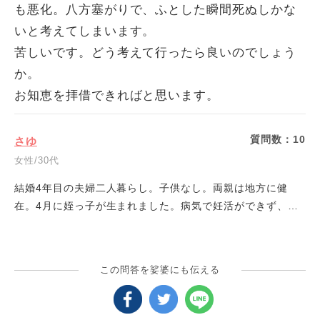
も悪化。八方塞がりで、ふとした瞬間死ぬしかな
いと考えてしまいます。
苦しいです。どう考えて行ったら良いのでしょう
か。
お知恵を拝借できればと思います。
質問数：
10
さゆ
女性/30代
結婚4年目の夫婦二人暮らし。子供なし。両親は地方に健
在。4月に姪っ子が生まれました。病気で妊活ができず、子
供や生活についてマウントをとってくる弟を憎く思ってしま
います。 近所に障害者の義理の母が賃貸に一人暮らし。義
父は10年くらい前に病気で他界。金銭感覚が弱くお金の無神
この問答を娑婆にも伝える
ばかりする義母を憎く感じてしまいます。 2021年にコロナ
の影響に経営不審で仕事を解雇。条件が悪いが貯金が無くな
るギリギリで採用が決まった現会社に仕方なく入社。ストレ