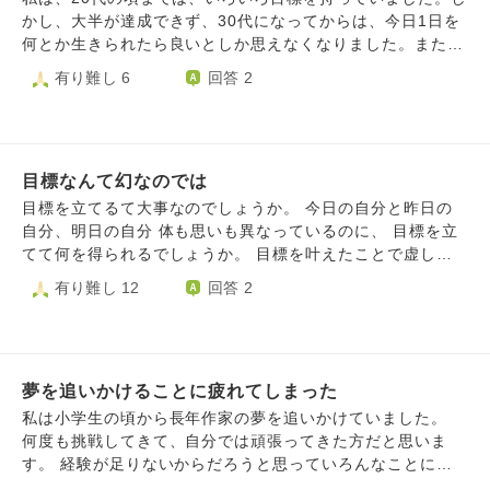
かし、大半が達成できず、30代になってからは、今日1日を
何とか生きられたら良いとしか思えなくなりました。また、
目標を持っても、「持った以上は達成させないといけない」
有り難し 6
回答 2
「途中で変えたり撤回してはいけない」という思いが出てき
て苦しくなります。それならば、端から目標なんか持たない
方が良いのではないかと思えてきました。 しかし、一般的
には、「目標に向かって努力する人は、魅力的に見える」
目標なんて幻なのでは
「目標のない人は、人生がどんどんつまらなくなる」と言わ
れています。 やはり、人生は何かしらの目標を持って生き
目標を立てるて大事なのでしょうか。 今日の自分と昨日の
た方が良いのでしょうか？
自分、明日の自分 体も思いも異なっているのに、 目標を立
てて何を得られるでしょうか。 目標を叶えたことで虚しさ
に苛まれるかもしれないのに。 目標は立てるべきなのでし
有り難し 12
回答 2
ょうか。 私は立ててもすぐに変わるしすぐに諦めてしまい
ます。
夢を追いかけることに疲れてしまった
私は小学生の頃から長年作家の夢を追いかけていました。
何度も挑戦してきて、自分では頑張ってきた方だと思いま
す。 経験が足りないからだろうと思っていろんなことにも
挑戦しました。出来ることはなんでもやって、自分で勉強も