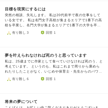
動車運転免許を取得したいのにその未来が見えてこないかな
信が持てません。 将来的にということなので色々今は知識
と思います。自動車運転免許持ってないことがコンプレック
目標を現実にするには
をつけたり人に優しくする練習や話す練習をしてますが、な
スです。自動車運転免許持ってないので公共交通機関や自転
んと言いますか…まだ人を教えるには説得力がないように思
突然の相談、失礼します。 私は20代前半で夜の仕事をして
車移動ばかりなので恥ずかしくて辛いです。 時の流れは早
います。 人にお金を払ってもらい教えるとなったら、実績
いる女です。 私は名門女子高校が集まるエリアで1番下の高
いんでそのうち自動車運転免許取れるのかなと思ってしまい
や実力だけでなく寛容さや柔軟さ、人としての在り方も求め
校を卒業し、名門大学が集まるエリアで1番下の大学を卒業
ますが。 自動車運転免許取得してなくて生きてるのが辛い
られるように感じ、まだまだだなと感じます。 ボランティ
しました。 お客さんに出身の話や学校の話をすると名門側
有り難し 3
回答 1
ので自殺したいです。 自動車運転免許持ってたほうがなん
アで地元の公募展の委員は年に一回していてそこでは慕われ
と誤解されることが多いので、時折、コンプレックスを感じ
かあった時に便利だと思います。 僕は一刻でも早く自動車
ていますが、毎週となると自信がありません。 親と暮らし
る日々を過ごしています。(お客さんには夢を持って欲しい
運転免許取得したいです。
てますが、一回体調を崩した時「こんなのでは絵画教室なん
ので誤魔化しています。) 中学受験も、大学受験も、就活も
て無理だ」と言われたり「普通のことができてない」とよく
すべて失敗しました。 恐らく原因は、自分の努力不足にあ
言われ、絵については自信がついても絵の先生になる夢は気
夢を叶えられなければ死のうと思っています
るのだと思います。私は努力のしかたが分かりません。夜の
持ちが縮まります。 そんなに大した悩みではないように思
仕事は、おしゃべりが好きなので頑張れています。でもそれ
私は、25歳までに作家として食べていけなければ死のう、と
いますが、お坊さんは人に教えることが上手なように思った
以外が出来ません。他の人にアドバイスをされても、つい聞
考えています。 というのも、私はこれまで周りから褒めら
ので、人に教えるということはどういうことなのか、場所的
き耳を持たずに自分の独断で行動をしてしまいます。 注記:
れたりしたことがなく、いじめや保育士・先生からのパワハ
なことよりもまず心構えをアドバイスいただけると助かりま
夜の仕事はアドバイスがわかりやすいので取り入れることが
ラ、モラハラを受けた結果、人間が嫌いになりました。 一
有り難し 6
回答 1
す。 どうぞよろしくお願いいたします。
出来ます。 あと、先の目標を立てて、逆算して努力するよ
人暮らしをした後も、癇癪持ちな性格が災いして金欠にも拘
うに言われたのですがそれもできません。目標を忘れてしま
らず大切な機材を壊したり、それ故に食費を削って飢えに苦
ったり、のちのち後でもいいかなと後回しにする癖があった
しんだり、カフェインやアルコールに逃げる日々が続く憂鬱
りして、いつまでも達成することができなくなってしまいま
な毎日を送っています。 ただ、その中でも物を書くことだ
す。 もともと、1年ほど前に発達障害(ADHD)の兆候がある
将来の夢について
けが生きがいで、これまでも物を書くことを通じて生きなが
と判明し、「わたしADHDだから出来ないのかも……」と物
らえてきました。ですが、それも作家としてデビューしなけ
こんばんは。お忙しい中ご覧くださりありがとうございま