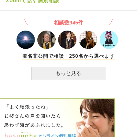
Zoomで話す個別相談
点ならば、今の生活はきっと、周りから見ると95点くらいで
す（自分からすると80点ですが）。その残り5点（個人的に
は20点）をどうしても諦めきれない、しかしその点の詰め方
相談数945件
が分からない…。そんなときはどうしたら良いのでしょう
か？
匿名非公開で相談 250名から選べます
もっと見る