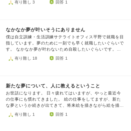
有り難し 3
回答 1
たくさんしてきました。 生活のためにダブルワークしてい
て、その中で時間を作りながら出来る限りのことは全部して
きました。 好きなことだから辛くない、努力はそう簡単に
実らない、成功した人はそれだけ頑張ってきた人……と、今
なかなか夢が叶いそうにありません
までそれを活力に生きてきたのですが、今日突然それが崩れ
てしまいました。 急に「何をやってもだめだ」とか「自分
僕は自立訓練・生活訓練サテライトオフィス平野で就職を目
には何もない」だとか「努力が足りない」だとか「頑張って
指しています。夢のために一刻でも早く就職したいぐらいで
るつもりなのに」だとか「こんなはずじゃなかった」と思い
す。 なかなか夢が叶わないため自殺したいぐらいです。お
はじめてしまい、かれこれ2時間くらいずっと泣いていま
坊さんからは自殺はしてはいけませんと言われているので生
有り難し 18
回答 1
す。 泣きたくないのに涙が止まらなくて、生きていたいと
き地獄です。速く死んで来世に生まれ変わりたいです。焦る
思うのに辛くて苦しくて、全部終わらせたいと思ってしまい
ぐらい辛いです。 毎日が生き地獄で辛いです。 僕は自動車
ます。 仕事だって辛いな、限界だなと思った時には自分で
運転免許を取得したいです。自動車運転免許取りたいなと思
判断して休んでしまっていて、生活もあるのでこれ以上休み
って1年以上経つのになかなか叶いそうにありません。本当
たくないです。 両親が私を大切に思ってくれているのも分
新たな夢について、人に教えるということ
に辛いです。なぜかサッカーに例えると自動車運転免許取得
かっています。 しかしそれが拍車をかけて辛いです。 どう
が1点が遠いように見えます。僕も自動車運転免許早く取り
お世話になります。 日々疲れてはいますが、やっと最近今
すれば良いんでしょうか。 生きていたいと思うのに、前向
たかったなとも思っています。タイムマシンがあれば過去に
の仕事にも慣れてきました。 絵の仕事をしてますが、新た
きでありたいと思うのに、涙は止まらないし気分は落ち込む
戻って自動車運転免許取得したいぐらいです。 これは全て
な夢というか続きが出てきて、将来絵を描きながら絵を描く
一方です。
就職したら叶う話です。就職活動をしていますがなかなか就
生き方を教えられるようになれたらなと思うようになりまし
有り難し 1
回答 1
職出来そうにありません。就職できていない人間なので自分
た。 きっかけは最近人に尋ねられたり頼られたり相談され
には生きる価値がなくて焦ってしまいます。 自動車運転免
ることが増えたことです。 ただ今の仕事でも疲れやすいし
許取得してないせいで幸せではありません。 僕は辛くて自
病気で車も運転できない自分が、人を教えられるのかまだ自