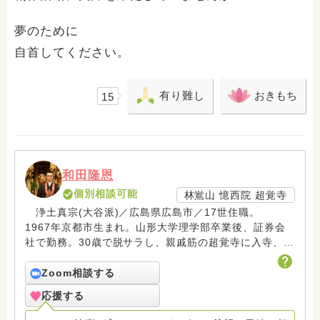
夢のために
自首してください。
有り難し
おきもち
15
和田隆恩
個別相談可能
林鴬山 憶西院 超覚寺
浄土真宗(大谷派)／広島県広島市／17世住職。
1967年京都市生まれ。山形大学理学部卒業後、証券会
社で勤務。30歳で脱サラし、親戚筋の超覚寺に入寺、
45歳で住職継職。 遺族の分かち合いやお悩み相談な
どグリーフサポート活動を続け、お寺の掲示板による法
Zoom相談する
語伝道にも尽力している。カープ坊主の会会員。
応援する