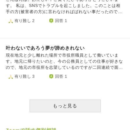
事を諦めてしまいがちです。 それも、目標が達成できない
れば、やりたくもない仕事に追われるような日々が続くのか
す。 私は、SNSでトラブルを起こしました。このことは相
理由にあるかもしれません。 ここまで書きましたが、本当
な、と思うと怖くて仕方ありません。 世の中には優しい人
手の方(被害者の方)に言わなければばれない事だったので、
はわたしも勉強して資格を取ったり、いい大学や企業に頑張
もいることは知っています。しかしこの20年間、モラハラや
悪い事だと気づいてもしばらくは伝えずにいました。でも何
有り難し 2
回答 1
って入社したりすることに憧れがあります。 でも、どうし
いじめを経験した結果、人間を信じることができなくなって
ヶ月も経ってからやはり伝えて謝らないといけないと思い、
ていいのか分からないです。 そもそも人の話を聞くのが苦
しまいました。もしかしたら、癇癪を起こして犯罪を犯すか
謝りました。 それ以来、その方が他の人にトラブルについ
手なので、文章だと読み返せるかなと思い相談しました。
もしれない。だから、本音を言うと働きたくなんかないで
て話したのか、学校で私は睨まれたり冷たい態度をとられる
なにかアドバイスが欲しいです。よろしくお願いします。
す。 だからこそ、私は生き甲斐である物書きを生業として
ことがありました。 それが耐えられず、私は不登校にな
生きていきたい。最早、作家の道しか私にはないんです。
叶わないであろう夢が諦めきれない
り、卒業式も欠席し、沢山の方に心配や迷惑をかけました。
ですが両親は私の夢を馬鹿にして、25歳までにデビューでき
そんな私にも、将来の夢があります。教員になる事です。
現在地元と少し離れた場所で市役所職員として働いていま
なければ就職しろ、と条件を出しています。今まで両親が勝
今はトラブルについて反省し、 ・優しく、思いやりを持っ
す。地元に帰りたいのと、今の公務員としての仕事が好きな
手に決めたものは全て最悪な結果ばかりだったので、期待な
て人に接するようにする ・人の悪口を言わない ・悪い事を
ので、地元の市役所を志望しているのですが二回連続で面接
んか到底できません。 なので、条件の25歳までに何の成果
してしまったと思ったら謝るようにする ・慎重に、善し悪
落ちしています…。 上記の理由だけで合格できないのは百
有り難し 3
回答 1
も得られなければ死ぬ。そうして自分の空虚な人生に決着を
しを考えてから行動する ・嫌な事からすぐ逃げる癖を直す
も承知ですが、今の職場は地元から少し離れていること以外
付けたい。そう考えています。 矛盾しているのは承知です
などを心がけて生活しています。 自分では、反省している
全て完璧で、志望動機の軸である“この市役所じゃないとダ
が、本当は、死ぬのは怖いです。でも、物の書けない人生を
つもりです。 人を教える仕事を目指している身なのに、こ
メ”なことが無いのです。自分で思いつく限りの志望動機も
送るくらいなら、死んだ方がマシかな、と思います。だから
んな事をしてしまい、なかなか謝らず、しかも学校にも行か
「じゃあ今いる市役所でそれをやればいいじゃん」と言われ
現在、命を燃やす覚悟で長編小説などを書き続けています。
ずに本当に後悔してます。 就職までに気持ちは変わるかも
てしまうと答えることができません。 親からはたかが面接
もっと見る
私のような生き方は、やはりよろしくないのでしょうか？
しれませんが、今のところは絶対教員になりたいと思ってい
でそこまで悩む方がおかしい。今の環境だって悪く無いんだ
ます。今回の件も活かして、いじめやトラブルを起こした生
から諦めたらどうだと言われています…。 でも、今いる場
徒にも寄り添えるような、そんな先生になりたいと思ってい
所より都会で、親も居る地元に帰りたい気持ちが強いです。
ます。 私は教員になる事を目指しても良いのでしょうか。
大した理由もないのに叶えたい夢がある。その夢が100点満