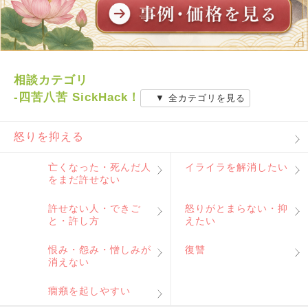
相談カテゴリ
-四苦八苦 SickHack！
▼ 全カテゴリを見る
怒りを抑える
亡くなった・死んだ人
イライラを解消したい
をまだ許せない
許せない人・できご
怒りがとまらない・抑
と・許し方
えたい
恨み・怨み・憎しみが
復讐
消えない
癇癪を起しやすい