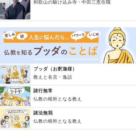
和歌山の駆け込み寺・中田三恵住職
ブッダ（お釈迦様）
教えと名言・逸話
諸行無常
仏教の根幹となる教え
諸法無我
仏教の根幹となる教え