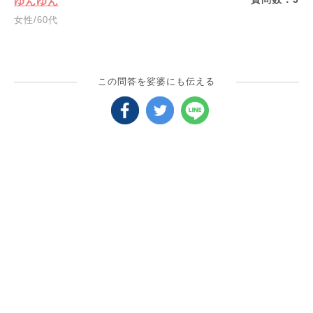
ゆんゆん
女性/60代
この問答を娑婆にも伝える