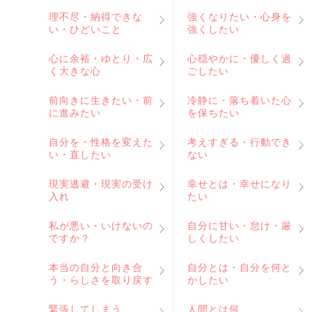
理不尽・納得できな
強くなりたい・心身を
い・ひどいこと
強くしたい
心に余裕・ゆとり・広
心穏やかに・優しく過
く大きな心
ごしたい
前向きに生きたい・前
冷静に・落ち着いた心
に進みたい
を保ちたい
自分を・性格を変えた
考えすぎる・行動でき
い・直したい
ない
現実逃避・現実の受け
幸せとは・幸せになり
入れ
たい
私が悪い・いけないの
自分に甘い・怠け・厳
ですか？
しくしたい
本当の自分と向き合
自分とは・自分を何と
う・らしさを取り戻す
かしたい
緊張してしまう
人間とは何