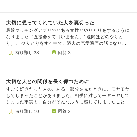
母と祖母しかおらず、闘病中なこともあり心配はかけたくな
なくない額を返済している。 職歴・雇用形態を偽っていた
いので伝えられません。 友人も出産や家庭があるため、こ
こと： 正社員と聞いていたが、実際は大学卒業後から現在
んな事を相談していいのか… そして何より幸せで浮かれて
まで非正規雇用。私だけでなく、周囲の友人にも嘘をつき続
いた私を知っているため、恥ずかしくて惨めでこんな事を言
大切に想ってくれていた人を裏切った
けていた。 将来の展望： 現在、ある職種で修行中。将来的
えません。 今はまだなにも判断できる力がありませんが、
に独立を目指しているが、それまでは不安定な時給制の立
最近マッチングアプリでとある女性とやりとりをするように
私はどうしていったらいいのでしょうか。
場。 仕事を偽られていたショックが大きく、他にも隠し事
なりました（直接会えてはいません。1週間ほどのやりと
があるのではないかと疑念が拭えません。彼は「数ヶ月以内
り）。 やりとりをする中で、過去の恋愛遍歴の話になり、
に身を固める（今の仕事で基盤を作る）」と期限を提示して
「今まで交際してきた人全員に、自分に興味を持ってもらえ
有り難し 28
回答 3
おり、私も一旦はその期間様子を見ることにしましたが、正
なかった。連絡はいつも自分からだった。その内自然消滅し
直、今の彼の足元の脆さに自分の人生を重ねるイメージが持
てしまう。」 「そんな経験を繰り返していく内に、気にな
てません。 私自身は正社員として働いていますが、今の職
る人が出来ても恋愛をすることが怖くなっていた。」 「そ
場での立ち位置に自信がなく、彼を強く責める資格があるの
んな中、最後に交際した人はずっと一緒に働いてきた方で、
かと引け目を感じてしまう部分もあります。ただ、雇用形態
大切な人との関係を長く保つために
告白も向こうからだった。ずっと自分のダメなところを知り
が全てではないと思いつつも、将来を考えると「信用のな
つつ、厳しいながらも応援してくれた人だった。『今度こそ
すごく好きだった人の、ある一部分を見たときに、モヤモヤ
さ」が大きな壁になっています。 【相談したいこと】
は』と思い交際してみたが、結局いつも通りだった。よく知
してしまったことがありました。相手に対してモヤモヤして
「嘘」と「借金」から始まった縁に対し、どのように心の折
ってくれていた人すらこうなんだから、自分は人を愛する器
しまった事実も、自分がそんなふうに感じてしまったこと
り合いをつけるべきでしょうか。 彼の人間性を好ましく思
じゃないのかもしれない。」 そんな話をしました。 すると
も、なんだか悲しくてやるせない気持ちでした。 そんな時
有り難し 10
回答 2
う気持ちと、現実的な将来への不安。どちらを優先して考え
彼女はそんな自分を受け止め、肯定し、「それでもあなたと
にある2人の言葉を思い出して、自分なりに気づきがあった
るのが、後悔しない選択になるでしょうか。 相手の出方を
関係を深めていきたい。」と言ってくれました。 その後、
ので、意見を頂きたいです。 高倉健さんは言いました。
見守りつつ、自分も並行して他の出会いを探すというスタン
向こうからLINEでメッセージをくれたり、その日あったこ
「人に裏切られたことなどない。自分が誤解していただけ
スについて、どう思われますか。 人生経験豊富な方から、
とを報告してくれたりしました。普通なら中高生で経験する
だ。」 芦田愛菜ちゃんは言いました。「その人が裏切った