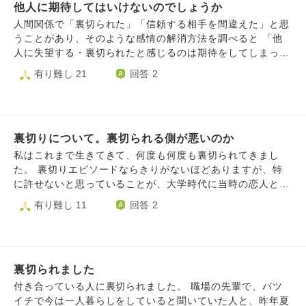
現実的な視点と、私の気持ちに寄り添ったご意見をいただけ
ようなことすらも恥ずかしながら自分にとっては新鮮で、と
他人に期待してはいけないのでしょうか
とか、そういうわけではなくて、その人の見えてなかった部
ますと幸いです。
ても幸せな日々でした。 しかし、そんな彼女と過ごす中で
分が見えただけ。」 信頼や期待というのは、とても難しい
人間関係で「裏切られた」「信頼する相手を間違えた」と思
「こんな上手い話があるか？」「マッチングアプリは業者も
です。2人の意見に対して、確かにそうだと思う一方で、理
うことがあり、そのような感情の解消方法を調べると 「他
いるらしいし。」と疑う自分もいました。 その結果、彼女
解できても「裏切られた」と感じて傷つくことはあります。
人に失望する・裏切られたと感じるのは期待をしてしまって
のメッセージの口調が突然いつもと変わってしまったという
でも、そんな時、「信じた自分に後悔はある？」と自分に優
いるからだ。」「期待しないほうが人間関係がうまくいく」
有り難し 21
回答 2
ことや、「急に口調が変わったね？」と指摘したところいつ
しく問えたら、心が少し軽くなるのかもしれません。 あと
という意見が出てくるのですが、よくわかりません。 そも
もならすぐ返ってくるメッセージが既読にすらならず、30分
は、大好きだった人の嫌な部分が見えたときは「その人に大
そも「仲良くなりたいな」「一緒に何かをしたいな」という
程度返信がなかっただけで「やっぱり業者か。」だと確信
きなストレスがかかっているサイン」なのかもしれない、と
のも期待だと思いますし、一番最初に「この人と話してみよ
し、彼女を非難しました。しかし彼女は業者ではなく、僕に
も思いました。 だから「信じたのに」と嘆くより、そのス
う」と思うのも相手と良好な関係を築けるのではないかとい
も家族とするような口調で喋ってみただけでした。今思えば
トレスの原因や、どうしたら軽減できるかを考えるほうが良
裏切りについて。裏切られる側が悪いのか
う期待があるからだと思います。 期待が無いのならそもそ
家族に近しい扱いをしてくれるほど信頼してくれていたのだ
い気がします。 どんなに優しい人でも、余裕がないときは
も個人的な関係を維持することに何のメリットも先も求める
私はこれまで生きてきて、何度も何度も裏切られてきまし
と思います。 疑って、傷つけてしまったことを謝りまし
あります。そんな時、人は少しだけ性格が悪くなるもので
ことがないわけで、人間関係というものの構築過程自体が大
た。 裏切りエピソードならきりがないほどありますが、特
た。しかし「これからの付き合いは少し考えさせてほし
す。 相手に余裕が戻る環境を整えることが、関係性の鍵に
きな期待を含むもののように思います。 やさしさの強要や
に許せないと思っていることが、大学時代に当時の恋人と私
い。」と言われ、1か月が経ちました。 この1か月間、彼女
なるのかもしれません。そして、自分もまた相手から得た信
相手の犠牲や物質的なものを求めるなど、過度に何かを求め
の誕生日の食事会をしたことです。その恋人は、私が入って
有り難し 11
回答 2
を傷つけたことを後悔し、自分を見つめ直してきました。関
頼や期待を裏切らないよう、傷つけないように気をつけた
奪うような期待はもちろんよくないと思うのですが、 「期
いたサークルの、同い年の部長で、恋人の方から付き合って
係は戻らないとしても、幸せな日々を過ごさせてもらえたこ
い。それがきっと、大切な人を大切に扱うということなのだ
待しない」とは期待すべてが悪で健全な精神の人間は他人に
ほしいと言われました。初の恋人でした。誕生日の食事会に
とへの感謝と、きちんとした謝罪を伝えたいと思っていま
と思います。 私はこのように考えたのですが、こういう時
対し期待を持たないものなのでしょうか、それともどこまで
ついては私から声をかけ、恋人とは、待ち合わせ時間、場所
す。 人に愛してほしかったのに、愛してくれた人を裏切
の心の持ち方や、傷ついた気持ちとの向き合い方はどう捉え
が悪でどこまでは善などの基準があるのでしょうか。 期待
もお互いに了承して事前に計画を立てていましたが、当日、
る。手放してはいけない人すら見謝る。 こんな自分は、人
れば良いでしょうか。
をしない状態がどのようなものなのかわかりません。 自分
裏切られました
天候が悪い中長い事一人で待たされた挙句、恋人に寝坊で大
を愛せないのでしょうか。
は、何も期待されず何も期待するなと言われるのは、いつ切
遅刻され、一人でレストランに入ることになってしまいまし
付き合っている人に裏切られました。 職場の先輩で、バツ
り捨ててもいい他人だと思われているように感じます。
た。また、私の趣味を知っていながら、私の趣味ではなく、
イチで今は一人暮らしをしていると聞いていた人と、昨年夏