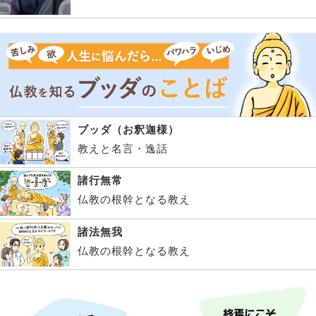
ブッダ（お釈迦様）
教えと名言・逸話
諸行無常
仏教の根幹となる教え
諸法無我
仏教の根幹となる教え