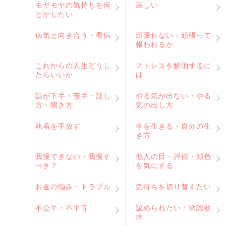
モヤモヤの気持ちを何
寂しい
とかしたい
病気と向き合う・看病
頑張れない・頑張って
報われるか
これからの人生どうし
ストレスを解消するに
たらいいか
は
話が下手・苦手・話し
やる気が出ない・やる
方・聞き方
気の出し方
執着を手放す
今を生きる・自分の生
き方
我慢できない・我慢す
他人の目・評価・顔色
べき？
を気にする
お金の悩み・トラブル
気持ちを切り替えたい
不公平・不平等
認められたい・承認欲
求