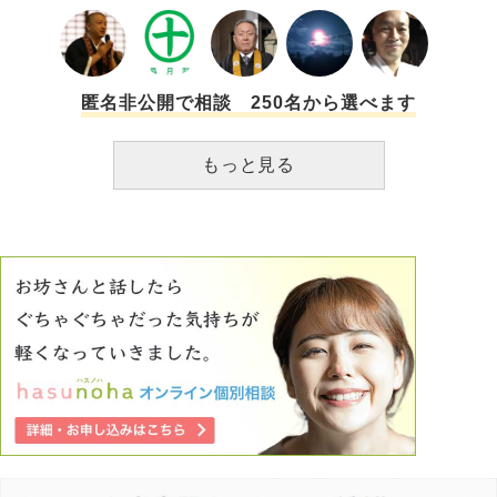
ストーカー犯罪いっており大勢の人集団ストーカー犯罪やっ
だだけで直接誰かが言って来る事も無く否定する事も出来
が異動してきたのは関係ないと言われましたが、本心で言っ
ています。
ず、少しずつ周りの様子が変わり私の情報が出ている感じに
ているのか分からないです。 その罪悪感もあり、今関係性
気づきました。職場、家などの個人情報から在宅、留守ま
は微妙で先輩から連絡が来ても、都合悪い、日時が合わない
で。そんな中、結婚し引っ越した今現在まで続いています。
など適当に理由をつけ、会わないようにしています。今でも
だから引っ越しても同じ事の繰り返しだと分かっています。
不信感は拭えません。 おそらく先輩に本心で話して下さい
匿名非公開で相談 250名から選べます
気にせず堂々としているのにも限界です。何も対処出来ない
と伝えても、本心で話はしないと思います。 これからも距
自身にも悔しいです。自殺にも失敗してしまいました。結
離を置こうと思いますが、モヤモヤした気持ちが晴れないの
もっと見る
局、死んで消えるしか楽になれないのでしょうか？親兄弟を
で相談してみました。 私は裏切りにあってますよね？
思うと死ねないと今は思っています。ただ私が居ない方が親
への関心も無くなるかとも考えます。私はどんな犯罪を犯し
たのでしょうか？どうしたら嫌がらせ行為が終わるのでしょ
うか？