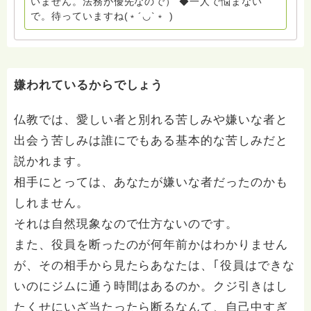
いません。法務が優先なので） ◆一人で悩まない
ん。 まずは、ひとりで抱え込まないで。 来寺お問い合
で。待っていますね(﹡´◡`﹡ )
わせは⬇️こちらから miehimeyo@gmail.com ※時間を割
いて、あなたに向き合っています。 ですので、過去の
質問へのお返事がない方には、応えていません。お礼回
答がある方を優先しています。 懇志応援も宜しくお願
いします。 ※個別相談は、hasunohaオンライン相談よ
嫌われているからでしょう
り受け付けています。お寺への いきなりの電話相談は
受け付けておりません。また夜中や早朝の電話もご遠慮
仏教では、愛しい者と別れる苦しみや嫌いな者と
ください。 法務を優先させてください。
出会う苦しみは誰にでもある基本的な苦しみだと
説かれます。
相手にとっては、あなたが嫌いな者だったのかも
しれません。
それは自然現象なので仕方ないのです。
また、役員を断ったのが何年前かはわかりません
が、その相手から見たらあなたは、｢役員はできな
いのにジムに通う時間はあるのか。クジ引きはし
たくせにいざ当たったら断るなんて、自己中すぎ