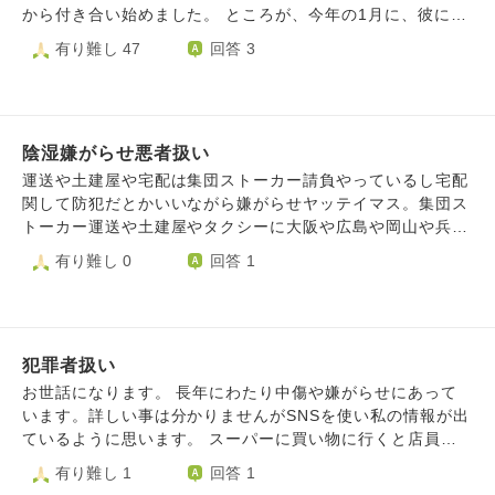
恋人の趣味のものをプレゼントされました。そして、終始面
から付き合い始めました。 ところが、今年の1月に、彼には
倒くさそうで、ふてくされた態度をとられました。このこと
長年同棲している女性がいる事が発覚しました。職場でも独
有り難し 47
回答 3
が原因で、後日私から別れを告げたところ、恋人は「自分も
り身だと言っていたので、そんな女性がいる事は全く知りま
別れたいと思っていた。これからは友達でいよう」と言われ
せんでした。 その時にすぐ別れればよかったのですが、そ
ました。その後しばらく、私は言葉通りに、元恋人とは友達
れまでの彼との時間が本当に幸せで楽しくて、どうしても別
として「最近どう？」くらいのメッセージをスマホに送るこ
れる事ができませんでした。 彼は今すぐどちらかに決める
とはありましたが、いつも未読無視されたので、関係は消滅
陰湿嫌がらせ悪者扱い
事はできないから、来年くらいまで待って欲しいと言ってい
しました。私は今も元恋人を激しく憎んでおり、次会うこと
ます。 私は待つと言ったものの、今現在苦しくて仕方ない
運送や土建屋や宅配は集団ストーカー請負やっているし宅配
があれば、思いっきり懲らしめてやりたいし、もう二度と恋
のです。 私を騙していた彼の事が憎くて仕方ない。でも愛
関して防犯だとかいいながら嫌がらせヤッテイマス。集団ス
愛はしないと心に決めています。一方で、私にも非があった
しているという気持ちも同時にある。 今も私と付き合って
トーカー運送や土建屋やタクシーに大阪や広島や岡山や兵庫
からこんなことになったのではないかと考えることもありま
はいるものの、相手の女性には私とは別れたと言っているの
や京都や奈良や徳島など高速道路走ると頻度に集スト運送す
有り難し 0
回答 1
す。元恋人の友達でいようという言葉を鵜呑みにしてしまっ
で、バレないようにしている為に会う頻度は極端に減り、連
れ違います。撮り鉄しているとき駅からおりてロータリー行
たから、私の何気ない言動が元恋人の癪に触ったからから遠
絡も女性がいない時にしか取れません。 彼は相手の女性に
くときやホテル入るときや祭り撮影しているときなど宅配や
回しの仕返しをされたのではないか、私のメンタルが不安定
私と今も続いている事がバレないように必死なのです。 そ
れます。歩いているときも大勢運送や土建屋やタクシーやら
なまま、元恋人の人間性を見極められず、急に恋愛を始めて
の事にも怒りが湧き、彼に対する憎しみが抑えきれません。
れいくさきざきで被害合います。ネットカルト宗教のひと加
しまったからか…私が気を付ければ、良い関係を守れたので
ですが、彼と別れる決心は付かず、憎しみなど抱いていない
犯罪者扱い
害者に監視していますよ言われたのでカルト宗教関与してい
はないか…色んな後悔が頭をぐるぐるします。それでも、や
ように感情を隠して、彼の望むように接しています。 とて
ます。電話クチコミに詐欺師書いてあったので僕のことを生
お世話になります。 長年にわたり中傷や嫌がらせにあって
っぱり元恋人のことは許せません。自分（元恋人）の誕生日
も苦しいです。 彼に対しても、相手の女性に対しても、狂
活安全課詐欺師でっち上げられました。別の人から聞いたで
います。詳しい事は分かりませんがSNSを使い私の情報が出
には部員たちに祝って欲しいとメッセージを送っておきなが
おしい程の憎しみと怒りがあります。 それなのに別れられ
すけど警察監視対象者僕がなっているみたいです。過剰防犯
ているように思います。 スーパーに買い物に行くと店員や
ら、私の誕生日は祝わなかったし、デートした際、私が夕方
ない。 この状態のまま、来年まで待つのか。それまで自分
パトロール防犯パトロール悪用あり警察やっている書き込み
お客を装った人が私に張り付き万引きやイタズラをするかの
有り難し 1
回答 1
にボランティアの勉強会があると事前に伝えたのに、ラブホ
は耐えられるのか？ 今後の人生を共にしたいとまで思った
ありました。防犯ポスター警告や警戒ポスター増えているの
ように監視しする。散歩に行けば来た、あれだ、だのと言わ