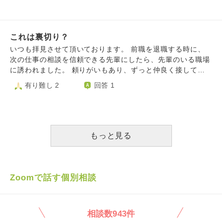
テルに連れて行かれたりと、普段は大人しいくせに、急に無
相手なだけに、憎しみはあれども嫌いになれないのです。
で大勢の人防犯パトロール悪用関与しています。祭りのみい
れる。目が合えば見た、睨んだなど言いながら笑い声を聞か
神経な言動をしたり、卑怯になったりする奴でした。元恋人
私が最終的に選ばれないだろう事もわかっているのに。 愛
ったら過剰防犯パトロールやれました。精神科二も運送や土
せる。私はメンタルクリニックに通院している為、話しても
が本当に欲しかったのは恋人ではなく、自分自身が何をして
と憎しみの間で揺れ続けています。 この苦しみから逃れる
建屋止まっていたので精神科関与しています。地域住民やカ
病気が出た。薬飲んでるか？気のせいだと言われ、もう人に
も黙って許してくれる存在だったのかもしれません。
にはどうすべきなのか、別れるのが一番いいのは分かっては
ルト宗教s鶴タブー宗教やイジメテキタ同級生や訪問看護や
これは裏切り？
話す事を諦めました。恐らくですが何となくでも噂に気付い
いるのですが…
主治医や警察嫌がらせ受け行政いったら受理されました。主
ているであろう人も教えてはくれません。以前に相談した親
いつも拝見させて頂いております。 前職を退職する時に、
治医に行政受理されたこと伝えたら統合失調解除されません
への嫌がらせも私の噂話が原因だと思っています。同じ人に
次の仕事の相談を信頼できる先輩にしたら、先輩のいる職場
でした。攻める防犯の人対象をノイローゼ引きこもりされる
嫌がらせを受けるなら文句を言うなり相談したり出来るでし
に誘われました。 頼りがいもあり、ずっと仲良く接してく
といっており攻める防犯すれ違い嫌がらせを大勢駅員や清掃
ょうが噂を聞きつけた人達が集まり嫌がらせに加わっていた
れた先輩だったということもあり、迷わずA部署に入職しま
有り難し 2
回答 1
員や警備員や精神科患者や主治医や看護師や医者やられまし
ら文句も言えません。全て病気で片付けられて終わりです。
した。 入職した後もまた楽しい職場で働けると思いました
た。攻める防犯仕草嫌がらせをまつりのひとや親族や親戚や
少なくとも嫌がらせをしている人達に何かした覚えはありま
が、入職初日にその先輩がA部署からB部署へ異動希望を出
計画相談員や不特定多数や主治医や訪問看護やれました。出
せん。スーパーでも悪い事はしていないから堂々と買い物を
していることがわかりました。 周りからも、その先輩自身
会わせ工作嫌がらせを計画相談員や訪問看護やディケアスタ
しようと出かけますが余りの張り付きに怖くなります。帰宅
が異動する為に誘ったんだよなど言われ、その日から不信感
ッフやディケア利用者やイジメテキタ同級生や同級生親や高
すると恐怖と悔しさとで泣けてきます。必要だから買い物に
を持つようになりました。 結局、1ヶ月経ったら先輩はB部
もっと見る
校同級生や小中高先生や主治医やれました。出会わせ工作し
行く。必要だから病院も散歩にも行く。何故それが許されな
署へ異動となり、私はA部署のまま働いておりましたが、環
てきた同級生親はお寺僧侶しています。お店嫌がらせ集団ス
いのでしょうか？一度ドラッグストアで、いつまで続ける
境に馴染めず退職の話を役員に話をしました。 役員からはB
トーカーらしくけんをまたいで大勢お店やれました。お店鉄
の？あの女の人が出ていくまで。と女性2人の会話を耳にし
部署への異動を打診された為、再度先輩のいるB部署で働く
道会社法嫌がらせ行政受理されており妄想ではありません後
ました。引っ越したら終わるのか？終わりません。私は他県
ことになりました。 先輩もまたいつものように接してくれ
Zoomで話す個別相談
いい忘れていましたが親族も集団ストーカー加担しておりそ
で同じ嫌がらせを受け引っ越して来たからです。当時、住ん
るようになりました。 ただ数ヶ月経ったら、その先輩は退
の証拠親族家を通ると集スト宅配止まっていたからです。親
でいたアパートのガス栓が閉められるイタズラがあり私宅も
職してしまいました。退職する前にも皆に知らせる前に話を
戚にわれたクッキープレゼントされました。集ストたちが悪
被害に遭いました。下着泥棒にも遭いました。何故かガス栓
してくれましたが、先輩が退職するきっかけを作ったのは自
いのは福祉や介護や精神科加担しているです。弁護士も集団
相談数943件
を私が閉めていると噂になったようです。これも小耳に挟ん
分なのではないかと思っています。 もちろん先輩からは私