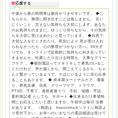
死、産前産後うつ、育児、DV、デートDV、トラウマ、
応援する
PTSD、傾聴トレーナー、手話、要約筆記、行政相談
員、女性支援員、小学校 中学校支援員としても、ケア
午後から夜の時間帯は都合がつきやすいです。 ◆こ
サポートをしています。 ◆一般社団法人『グリーフケア
ちらから、無理に聞き出すことは致しません。 言い
ともしび』理事長 【ともしび遺族会】運営 毎月 第１
にくいこと、言えない気持ちも大切にします。あなた
金・昼夜2回開催（大阪駅前第3ビル） 14：00〜，18：
のお気持ちのままに、ゆっくり待ちながら、その気持
00〜 お問い合わせ申込⬇️こちらから
ちを大切に受け止めたいと思っています。 ◆自死で
griefcare.tomoshibi@icloud.com ＊この活動は皆さま
大切な人を亡くされたり、死別により 死が受け入れ
のご支援により支えられております。ご協力をよろしく
られなかったり、心の整理がつかない方へ。30分ず
お願いします。 ゆうちょ銀行 口座番号 普通408-
つでも、オンラインで定期的に気持ちに向き合ってい
6452769 一般社団法人グリーフケアともしび ◆『ビハ
きませんか。吐露したり泣ける時間も、大事なグリー
ーラサロン おしゃべりカフェひだまり』 ビハーラ和歌
フケア 。 ◆個別電話ってドキドキして勇気のいるこ
山代表 居場所運営 問い合わせ申込⬇️こちらから
とだけれど、声が届くから、聞こえてくるから、ちゃ
griefcare.tomoshibi@icloud.com ◆GEはしもとサピュ
んと繋がっているようで、そばにいるように安心出来
イエ 所属 （Gender Equity 誰もが自分らしく生きるこ
ることもあります。 ◆ 終末期ターミナルケア、看取
とができる社会をめざして）DV・女性支援 ◆認定NPO
り、希死念慮、自死、グリーフケア、トラウマ、
京都自死自殺相談センターSotto 元グリーフサポート委
PTSD、子育て、産前産後うつ、不妊、傾聴、手話、
員長（2018〜2024） ◆保育士.幼稚園教諭.小学校教諭.
要約筆記者 としても、サポート ◆出来るだけ希望時
レクリエーションインストラクター.中学校DV授業 10年
間にお応えしたいと思いますが、午前中は毎日 法務
間 保育 教育の現場で 総主任として勤めた経験も生かし
があります。 （相談は、hasunohaオンライン相談よ
つつ、お話できることがあれば 幸いです。 いつも あな
り受付下さい。お寺へのいきなりの電話相談は受けて
たとともに。南無阿弥陀仏 ここでは、宗旨を問いませ