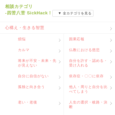
相談カテゴリ
-四苦八苦 SickHack！
▼ 全カテゴリを見る
心構え・生きる智慧
煩悩
因果応報
カルマ
仏教における慈悲
将来が不安・未来・先
自分を許す・認める・
が見えない
受け入れる
自分に自信がない
依存症・〇〇に依存
孤独と向き合う
他人・周りと自分を比
べてしまう
老い・老後
人生の選択・岐路・決
断