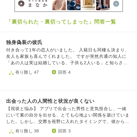
「裏切られた・裏切ってしまった」問答一覧
独身偽装の彼氏
付き合って1年の恋人がいました。 入籍日も同棲も決まり、
友人も家族も喜んでくれました。 ですが突然共通の知人に
「あの人は実は結婚している、子供も2人いる」と知らされ
ました。 口止めされていたけど見ていられなくなったと教
有り難し 47
回答 4
えてくれました。 彼を問い詰めると、嘘をついた事は悪い
が本当に結婚するつもりでいた。 もう離婚の話もついて
る、と言われその後すぐに離婚しました。(確認済みです) 独
身偽装の話を聞いたときから ただただショックで許す許さ
出会った人の人間性と状況が良くない
ないとか考えられなくなり、夜は眠れず食事もとれなくなり
ました。 心配してくれる家族にも本当の事は言えず、ちょ
【現状と悩み】 アプリで出会った男性と意気投合し、一緒
っと疲れててとごまかしています。 悪夢もみるようにな
にいて素の自分を出せる、とても心地よい関係を築けていま
り、病院に行ったところうつ病と診断されました。 彼は離
した。しかし、交際を視野に入れたタイミングで、彼から隠
婚や引っ越し、仕事でバタバタしており 今はキャパオーバ
していた事実をいくつか打ち明けられました。 多額の借金
有り難し 38
回答 3
ーしていると言われ頼ることもできません。 私には家族が
があること： 完済まで数年かかる見込みで、現在も毎月少