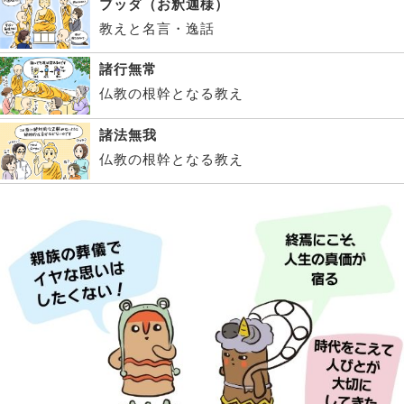
ブッダ（お釈迦様）
教えと名言・逸話
諸行無常
仏教の根幹となる教え
諸法無我
仏教の根幹となる教え