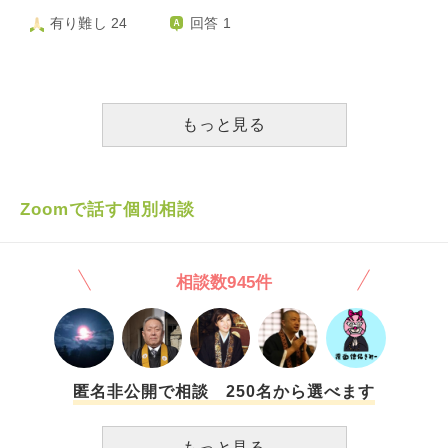
かったね…ごめんなさいとは思って安らかにと思う反面、人
ない私だったけどお陰でここまで成長できました。これから
有り難し 24
回答 1
生最大の裏切り方をされたという思いが交互にやってきてパ
は二人で支えあって生きていきたいな。」という内容でし
ニックになりそうです。 私は第一発見者でした。なので笑
た。 妻は繊細で人付き合いが苦手であまり仕事が長続きし
っていた顔も怒っていた顔も泣いていた顔も声も全て思い出
ませんでした。家事も、もう少し頑張れると思っていまし
せず、思い出そうとすると最期のあの姿しか思い出せませ
た。仕事のストレスもあり、家事のことやお金のことで文句
ん。 そして夜になると、暗いところに行くと思い出してし
を言いました。何もしないなら出て行ってくれてもいいんだ
もっと見る
まいとてつもない恐怖が襲ってきてお風呂も寝るのも1人で
よ？とまで言ってしまいました。 妻は逆に、辛いことがあ
できません。 なのに何故あなたは1人だけ楽になり、みんな
るなら相談に乗るよと言ってくれましたが、謝ることができ
から可哀想、可哀想と言われ、何故残された私たちは形見の
ませんでした。 その後、新しい仕事がきっかけで妻の症状
狭い思いをしなくてはならないのですか？ 夢から覚めて朝
が悪化しました。私は、今回も時間が解決してくれるだろう
Zoomで話す個別相談
が来たら、あなたがいると希望を持ちながら、起きると現実
と思い、仕事をセーブして様子を見ていました。ある日、携
に戻り絶望感からの目覚めになります。 このような事か
帯に20回くらい電話がありました。その時は仕事を優先して
ら、あの世では苦しまないで欲しいと思いながらも、心から
あまり電話に出ませんでした。翌日から在宅勤務で、今日乗
相談数945件
供養する事ができません。これからの人生明るくなるとは到
り越えれば大丈夫と思っていました。早めに帰宅し心療内科
底思えません。 時が解決してくれると皆は言いますが、ご
へ行きました。医師に、消えてしまいたいと思うか聞かれ、
めんなさい、そうは今の所思えないのです。 自分でも、こ
妻は頷いていました。初めて抗精神病薬と頓服を処方されま
のような感情でいるのがほんとに白状な事だと思っています
した。 帰宅後、妻は不安を口にしませんでした。親や友達
が、やはり心から供養できないままです。
に感謝の電話をしており、私に後ろから抱き着いてきまし
た。私は、受診して落ち着いたのかなと思って少し安心して
匿名非公開で相談 250名から選べます
いました。しかし、妻は結局薬を飲まずに行方不明となり、
入水しました。 溺死は本当に苦しいと思います。それを選
もっと見る