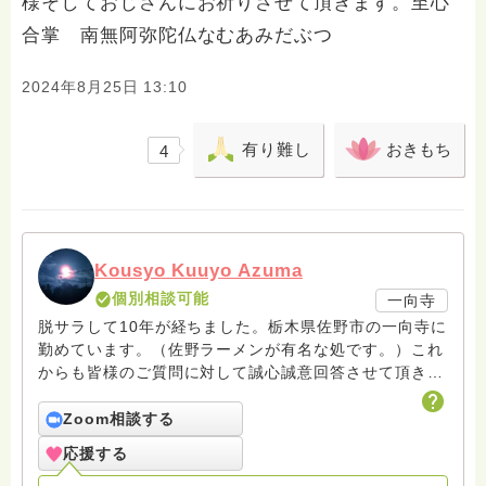
様そしておじさんにお祈りさせて頂きます。至心
合掌 南無阿弥陀仏なむあみだぶつ
2024年8月25日 13:10
有り難し
おきもち
4
Kousyo Kuuyo Azuma
個別相談可能
一向寺
脱サラして10年が経ちました。栃木県佐野市の一向寺に
勤めています。（佐野ラーメンが有名な処です。）これ
からも皆様のご質問に対して誠心誠意回答させて頂きた
いと存じます。まだまだ修行中の身ですので至らぬ点あ
ろうかとは存じますが共に精進して参りましょうね。お
Zoom相談する
寺にもお気軽に遊びに来てください。
応援する