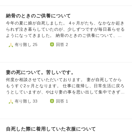
す。
ですが、間に合いそうにはありません。 もし、今後お寺で
供養してもらうとなると子供と繋がりのあったお家がお寺で
納骨のときのご供養について
宗派が違うのですがそちらにお世話になっても良いのでしょ
うか？ そうなると今後は私の家系はその宗派という事にな
今年の夏に娘が自死しました。 4ヶ月がたち、なかなか起き
るのでしょうか？ いくつも質問してすみません。 亡くなっ
られず泣き暮らしていたのが、少しずつですが毎日暮らせる
た息子が苦しまずにすむようにできる限りのことをしてあげ
ようになってきました。 納骨のときのご供養について、お
たいのです。 ご教授頂ければ幸いです。
聞きしたいです。 うちは、お墓がなくお寺とのお付き合い
有り難し 25
回答 2
がない家でした。私の両親は、宗教で嫌な思いをしているの
で無宗教、主人の実家はキリスト教です。実家は親戚との付
き合いを断っていたこと、主人の実家とも疎遠ということも
あります。 葬儀も、音楽葬で行いました。娘が亡くなって
妻の死について。苦しいです。
から樹木葬でお墓を作り、先日出来上がったと連絡がありま
した。心の整理がつかないのとまだおうちに置いておきたい
何度か相談させていただいております。 妻が自死してから
こともあり、一周忌に納骨を考えています。 亡くなったの
もうすぐ2ヶ月となります。 仕事に復帰し、日常生活に戻ろ
が九州だったため、こちら関西とは勝手が違い、骨拾いもご
うとしていますが、やはり妻の事を思い出して集中できず、
家族でしてください、こちらは一切口出しできませんと言わ
夜も睡眠薬を飲んでなんとか眠っています。 こんなにも苦
有り難し 33
回答 1
れ、訳がわからないまま納めて連れて帰ってきたしだいで
しい思いをするのがわかっていれば、もっと全力で助けよう
す。 こんな感じの、なんとなくの供養でちゃんと成仏でき
とすることができたのに。妻の調子が悪かったとき、自分の
ているのか、娘が望んだ空の上でちゃんと幸せになっている
生活や気持ちを優先して100％の対応をしなかったこと。と
のかが、今の気がかりです。 檀家さんでもなく、お寺との
ても申し訳なく、どこまでいっても自分がかわいいのだな。
お付き合いがないので、納骨のときだけお経をあげて頂きた
自死した際に着用していた衣服について
と気付きました。 この苦しみはそんな自分に対しての罰な