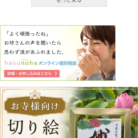
択したのがどうしても理解できず、辛くて苦しいです。 肺
に水が入り息ができない苦しみの中、真っ暗な冷たい海の底
に沈んでいきながら亡くなっていく様子を、夜寝る前や、ふ
とした瞬間に想像してしまいます。最後妻は何を思っていた
のだろうと考えてしまいます。そのたびに苦しくなり、涙が
出ます。 先日妻が受けようとしていた資格試験の受験票が
家に届きました。最近は勉強が楽しくなってきたと言ってい
ました。常に死にたいと思っていたわけではないはずです。
症状が出てきたほんの数日さえフォローできていれば、防げ
たはずです。もっと優しくしてあげていれば症状がでること
もなかったかもしれないです。行方不明から亡くなるまで2
日あり、私が来るのをずっと待ってたのだと思うと本当に申
し訳ないです。 妻は今楽になってるでしょうか？