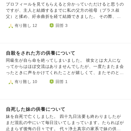
プロフィールを見てもらえると分かっていただけると思うの
ですが、主人と結婚するまでに私の父方の祖母（プラス叔
父）と揉め、紆余曲折を経て結婚できました。 その際、祖
母から結婚の条件として出された物の中に「母との同居」が
有り難し 12
回答 3
あります。 ただ母に貯金がないため、援助は見込めず。 私
たち夫婦も先月主人の作った借金を返し終えたところで、お
恥ずかしながら貯金がなく。 ローンのこともシビアに考え
つつ、母との同居に向けて本格的に土地を探し、地域の工務
自殺をされた方の供養について
店を回っていたところ、私たちの希望する価格、場所、坪数
の土地を見つけました。 そこが告知事項、心理的瑕疵あり
同級生が自ら命を絶ってしまいました。 彼女とは大人にな
の土地で…。 不動産屋さんに確認すると、20数年前に自殺
ってからはほぼ交流はありませんでしたが、一度たまたま会
があった土地だということが判りました。 私は最初、
ったときに声をかけてくれたことが嬉しくて、またそのとき
「え゛っ…」と思ったのですが、主人も母も全く気にしない
のツイテいない境遇がお互い似ていたこともあり、勝手に仲
有り難し 10
回答 1
そうで。 主人からは「こんなこと気にし始めたら、何百年
間意識を感じて、次に会ったら連絡先を聞いてみようと思っ
も前に遡ると、どこで誰がどういう亡くなり方してるか分か
ていたところ会えずに月日が流れていました。私は彼女の死
らないよ」と言われ、確かにそうだなと思い至り。 結論、
を知らされず、１年も経ってしまってからたまたま最近知り
「たとえ今嫌な土地なのだとしても、そこで家族皆で幸せに
ました。 あのとき連絡先を交換していたら、飲み友達くら
暮らし、幸せな土地に昇華してやるぜ！」の気持ちになり、
自死した妹の供養について
いにはなれてたかもしれず、もしかしたら彼女は死なずに済
価格交渉をしてもらうよう…本日決めてきたところです。
んだかもしれないと、恐らくそう思うこと自体が私の驕りで
妹を自死で亡くしました。 四十九日法要も終わりましたが
そして、冒頭が長くなって申し訳ないのですが…ここからが
あり、私ごときが彼女の拠り所や支えになれた可能性なんて
まだ混乱の中にいて毎日泣いてしまっています。たらればが
本題でして💦 上記の件をまず父方の叔父に報告し、「祖母
なかったとは思うのですが、なんだか悔やまれて仕方ありま
止まらず後悔の日々です。 代々浄土真宗の家系で妹の供養