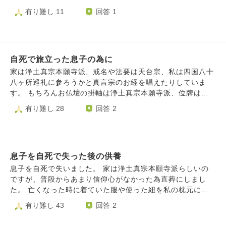
へ告知事項のことは伏せて、土地が決まった事を報告しよう
せん。 自殺した人はいいところに行けない、たくさん修行
もそのしきたりで行われましたが、わからないことがあるの
有り難し 11
回答 1
と思うのだが、どうかな？」と相談したところ。 「土地は
が待ってるなんて聞いたことがあります。彼女は死んで尚苦
でよろしければいくつか教えて頂きたいです。 ①浄土真宗で
怖いよ。代々祟るよ」「（決め手に関して）理屈としてはそ
しい思いをするのでしょうか。私は彼女の墓前でなんと声を
は亡くなったらすぐ成仏の考えですが、それは生前仏様を信
うだけど、やはり俺とは気が合わない訳だ🤔まぁ当事者が良
かけていいのかわからなくて…… 故人の冥福を祈るという
じた人でないといけないと聞きました。 妹も私もそこまで
いならいいんじゃない？この話は言わないから、ばあさんに
のは、どういうことなのでしょうか。彼女は辛い修行中なの
信心深い方ではなかったです。信心深くない人は亡くなった
は自分たちで言ったほうが良いね」と返信がありました。
でしょうか……
自死で旅立った息子の為に
らどうなるのでしょう。魂があるのかどうかもわかりません
叔父の言うように、自殺があった土地…というのは祟られる
が、どこか彷徨って迷子になっていないかとすごく心配で
家は浄土真宗本願寺派、戒名や法要は天台宗、私は四国八十
ものですか？ もしその土地が嫌な場所になっているのだと
す。 ②他の宗派だと節目の法要に追善供養の意味があります
八ヶ所巡礼に参ろうかと真言宗のお経を唱えたりしていま
して…それは永遠に続きますか？お祓い等しても、そこで死
が、すぐに成仏する浄土真宗の節目の法要の意味合いを捉え
す。 もちろんお仏壇の掛軸は浄土真宗本願寺派、位牌は天
んだ方、土地に救いはないのでしょうか？ 私たちがその土
かねています。故人を偲ぶのにも仏様に手を合わせる？？の
台宗で開眼供養をしており毎朝夕私はどうしたら良いのか分
有り難し 28
回答 2
地を見つけ、今こうして前向きに検討している…というの
感覚がよく分からず…モヤモヤした質問でわかりづらくすみ
からず開経偈、懴悔文、般若心経、回向文を唱えておりま
は、何かしらの縁があってのことなのでは？と希望的観測が
ません。死を受け入れられず妹にはなかなか手を合わせられ
す。 息子の供養の為に、何をどうするのが1番よいのでしょ
拭えず。。 仏教の観点から、どう考えられるのか教えてい
ずにいます。 ③②と被りますが、浄土真宗に追善供養の考え
うか？
ただきたいです🙇‍♀️ ※地鎮祭、お祓いをした上で、家相にも
がないため、もう妹に何もしてあげられないと絶望していま
気をつけた家を設計してもらう予定です。
す。成仏して苦しみも何もないなら大いに結構なはずなので
息子を自死で失った後の供養
すが、後悔の感情のやり場を失っています。エゴなのはわか
息子を自死で失いました。 家は浄土真宗本願寺派らしいの
っていますが気持ちが追いつきません。本当にもう何もでき
ですが、普段からあまり信仰心がなかった為直葬にしまし
ないのでしょうか。死別とはそういうことなのでしょうか。
た。 亡くなった時に着ていた服や使った紐を私の枕元に置
混乱と絶望と後悔が繰り返しきてただただ苦しく虚しい日々
いているのですが、供養してあげた方が良いのか悩んでいま
有り難し 43
回答 2
です。何を信じて頼ればいいかもわかりません。 色々と的
す。 お坊さんをお呼びし読経してもらった方が良いのでし
はずれな質問かもしれませんが、教えて頂けますと幸いで
ょうか？ 納骨もしてあげた方が良いですか？ 3日後が49日