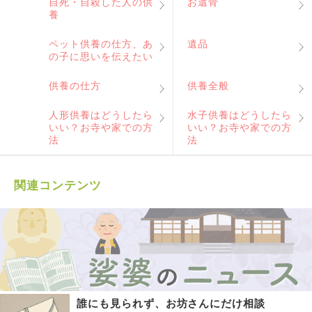
自死・自殺した人の供
お遺骨
養
ペット供養の仕方、あ
遺品
の子に思いを伝えたい
供養の仕方
供養全般
人形供養はどうしたら
水子供養はどうしたら
いい？お寺や家での方
いい？お寺や家での方
法
法
関連コンテンツ
誰にも見られず、お坊さんにだけ相談