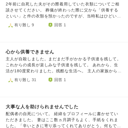
いとお願いすることは、できるのでしょうか？私は、祖父母
のかなと思っています。 今は、毎朝毎晩仏壇と妻の遺影に
2年前に自死した夫がその際着用していた衣類についてご相
の家があったそばにあるお寺に、娘が亡くなるまでは何か不
念仏をとなえています。 私も妻の実家も宗派は浄土真宗と
談させてください。 葬儀が終わった際に父から「供養する
安なことがあると手を合わせに行っていました。無宗教で見
のことでした。 妻が亡くなるまで、自分の宗派は知っては
といい」と件の衣類を預かったのですが、当時私はひどい鬱
送って罰当たりかなと今は行けていません。 常識はずれな
いましたが、その教えなどは知りませんでした。妻も、知ら
で動くこともままならず、結局死後2年経ってもそのまま段
有り難し 9
回答 1
質問で、本当に申し訳ありません。ただただ娘の幸せをずっ
なかったと思いますし、もしかしたら自分の宗派すら知らな
ボールの中に入れたままになっています。 2ヶ月後に引っ越
と願っていたいです。これから先どのように供養していけば
かったかもしれません。 そんな妻も、亡くなってから成仏
しを控えており、そのまま持っていく余裕もないので処分し
いいでしょうか。 長くなってすみません。どうぞよろしく
できるのでしょうか？ 浄土真宗は、南無阿弥陀仏の心をも
てしまいたいのですが、そのままゴミに出してしまうのはば
お願いいたします。
っていれば成仏できるというものだと理解しています。 妻
ちあたりでしょうか。私自身は死別の苦しみもほぼ癒えてお
は亡くなったときその心をもってなかったかもしれません。
心から供養できません
り、夫の供養は棚の一角に写真(遺影ではない)と小さな骨壷
残された者たちが、お祈りをすることで成仏できるのでしょ
を置いてたまに合掌する形でしております。 なお、夫の墓
主人が自殺しました。まだまだ手がかかる子供達を残して。
うか。 よろしくお願いいたします。
は彼の地元(隣県)にあり、納骨はまだされていないとのこと
これからの成長が楽しみな子供達を残して。 あれから、生
です。義母はかなり錯乱しており、できれば関わりたくない
活が180度変わりました。残酷な生活へ。 主人の家族からは
ため、墓への埋葬は難しいです。 どうぞよろしくお願いい
私の両親含め子供達までも殺人犯扱いを受けております。
有り難し 31
回答 1
たします。
他の投稿で仏様に導かれて極楽浄土へ行くとありましたが、
その投稿を見ても自分だけ楽になってスッキリしてという思
いが強くなりどうしても許す事ができません。 死に追いや
ったのは私のせいですが、ここまで生活してきて我慢ならな
大事な人を助けられませんでした
い事がたくさんありました。なんなら私の方が全て投げ出し
て楽になりたかった…とさえ思ってしまいます。 しかし私
配偶者の自死について。 経緯をプロフィールに書かせてい
はそんな事は絶対にしません。周りの人を苦しめるだけだか
ただきました。 妻はここ数ヵ月調子もよく、手紙をくれま
ら。 自分で死しか選べず逝ってしまった事はほんとに苦し
した。「辛いときに寄り添ってくれてありがとう。何もでき