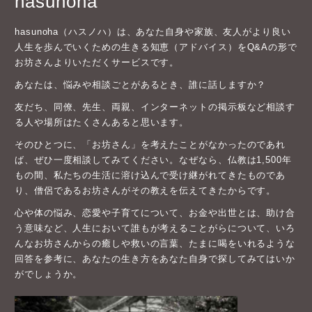
hasunoha
hasunoha（ハスノハ）は、あなた自身や家族、友人がより良い
人生を歩んでいくための生きる知恵（アドバイス）をQ&Aの形で
お坊さんよりいただくサービスです。
あなたは、悩みや相談ごとがあるとき、誰に話しますか？
友だち、同僚、先生、両親、インターネットの掲示板など相談す
る人や場所はたくさんあると思います。
そのひとつに、「お坊さん」を考えたことがなかったのであれ
ば、ぜひ一度相談してみてください。なぜなら、仏教は1,500年
もの間、私たちの生活に溶け込んで受け継がれてきたものであ
り、僧侶であるお坊さんがその教えを伝えてきたからです。
心や体の悩み、恋愛や子育てについて、お金や出世とは、助け合
う意味など、人生において誰もが考えることがらについて、いろ
んなお坊さんからの癒しや救いの言葉、たまに喝をいれるような
回答を参考に、あなたの生き方をあなた自身で探してみてはいか
がでしょうか。